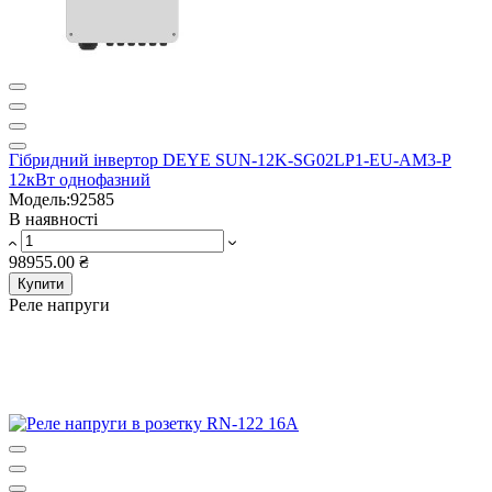
Гібридний інвертор DEYE SUN-12K-SG02LP1-EU-AM3-P
12кВт однофазний
Модель:92585
В наявності
98955.00 ₴
Купити
Реле напруги
Реле напруги
ZUBR
Ціна від:
980.00 ₴