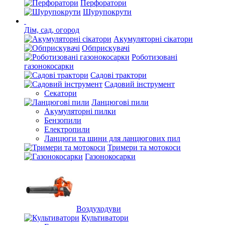
Перфоратори
Шурупокрути
Дім, сад, огород
Акумуляторні сікатори
Обприскувачі
Роботизовані
газонокосарки
Садові трактори
Садовий інструмент
Секатори
Ланцюгові пили
Акумуляторні пилки
Бензопили
Електропили
Ланцюги та шини для ланцюгових пил
Тримери та мотокоси
Газонокосарки
Воздуходуви
Культиватори