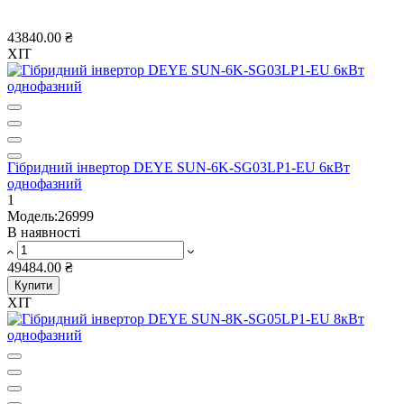
Ціна від:
43840.00 ₴
ХІТ
Гібридний інвертор DEYE SUN-6K-SG03LP1-EU 6кВт
однофазний
1
Модель:26999
В наявності
49484.00 ₴
Купити
ХІТ