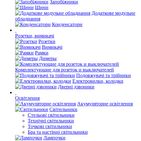
Запобіжники
Шини
Додаткове модульне
обладнання
Конденсатори
Розетки, вимикачі
Розетки
Вимикачі
Рамки
Димеры
Комплектующие для розеток и выключателей
Подовжувачі та трійники
Електровилки, колодки
Дверні дзвоники
Освітлення
Акумуляторне освітлення
Світильники
Стельові світильники
Технічні світильники
Точкові світильники
Бра та настінні світильники
Лампочки