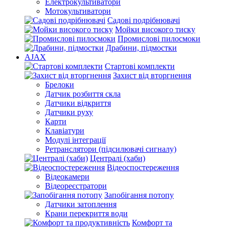
Електрокультиватори
Мотокультиватори
Садові подрібнювачі
Мойки високого тиску
Промислові пилосмоки
Драбини, підмостки
AJAX
Стартові комплекти
Захист від вторгнення
Брелоки
Датчик розбиття скла
Датчики відкриття
Датчики руху
Карти
Клавіатури
Модулі інтеграції
Ретранслятори (підсилювачі сигналу)
Централі (хаби)
Відеоспостереження
Відеокамери
Відеореєстратори
Запобігання потопу
Датчики затоплення
Крани перекриття води
Комфорт та