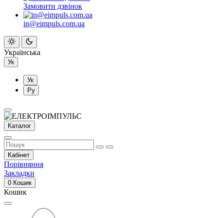
Замовити дзвінок
in@eimpuls.com.ua
Українська
Ук
Ук
Ру
Каталог
Кабінет
Порівняння
Закладки
0
Кошик
Кошик