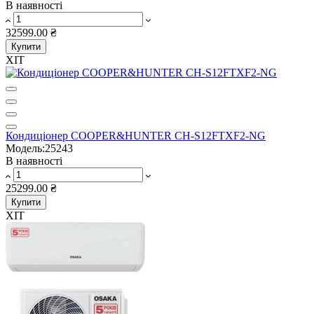
В наявності
32599.00 ₴
Купити
ХІТ
Кондиціонер COOPER&HUNTER CH-S12FTXF2-NG
Модель:25243
В наявності
25299.00 ₴
Купити
ХІТ