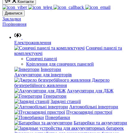
Контакти
Дивилися
Закладки
Порівняння
Електроживлення
Сонячні панелі та
комплектуючі
Сонячні панелі
Кріплення для сонячних панелей
Інвертори
Акумулятори для інверторів
Джерело
безперебійного живлення
Акумулятори для ДБЖ
Генератори
Зарядні станції
Автомобільні інвертори
Пускозарядні пристрої
Повербанки
Батарейки та акумулятори