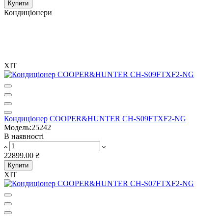
Купити
Кондиціонери
Інверторні
Кондиціонери
Ціна від:
14960.00 ₴
ХІТ
Кондиціонер COOPER&HUNTER CH-S09FTXF2-NG
Модель:25242
В наявності
22899.00 ₴
Купити
ХІТ