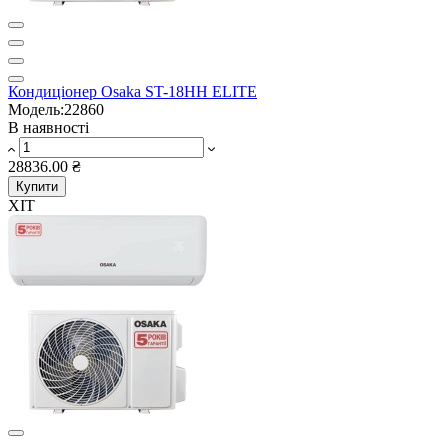
Кондиціонер Osaka ST-18HH ELITE
Модель:22860
В наявності
28836.00 ₴
Купити
ХІТ