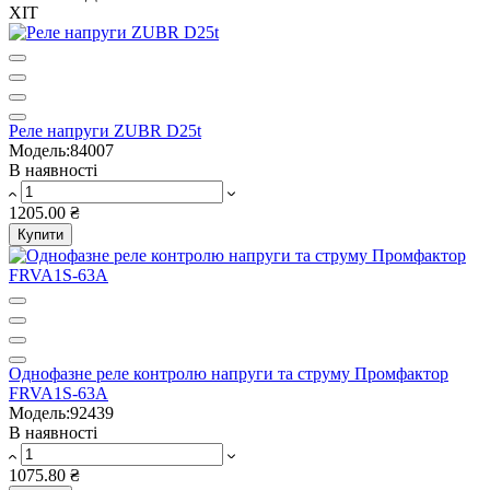
ХІТ
Реле напруги ZUBR D25t
Модель:84007
В наявності
1205.00 ₴
Купити
Однофазне реле контролю напруги та струму Промфактор
FRVA1S-63A
Модель:92439
В наявності
1075.80 ₴