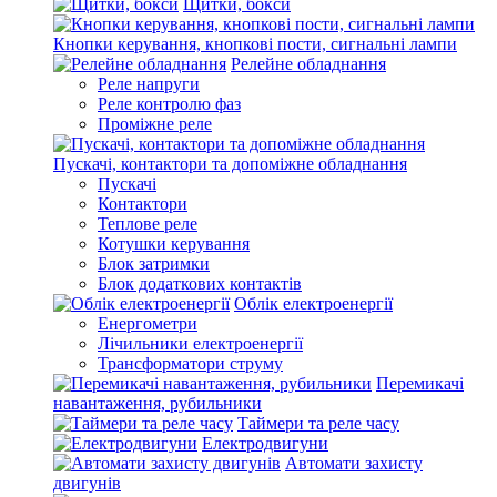
Щитки, бокси
Кнопки керування, кнопкові пости, сигнальні лампи
Релейне обладнання
Реле напруги
Реле контролю фаз
Проміжне реле
Пускачі, контактори та допоміжне обладнання
Пускачі
Контактори
Теплове реле
Котушки керування
Блок затримки
Блок додаткових контактів
Облік електроенергії
Енергометри
Лічильники електроенергії
Трансформатори струму
Перемикачі
навантаження, рубильники
Таймери та реле часу
Електродвигуни
Автомати захисту
двигунів