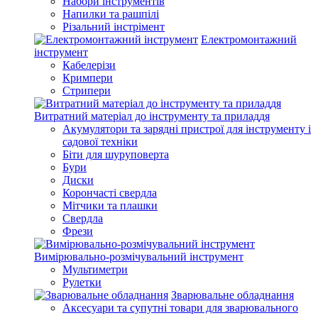
Набори інструментів
Напилки та рашпілі
Різальний інстрімент
Електромонтажний
інструмент
Кабелерізи
Кримпери
Стрипери
Витратний матеріал до інструменту та приладдя
Акумулятори та зарядні пристрої для інструменту і
садової техніки
Біти для шуруповерта
Бури
Диски
Корончасті свердла
Мітчики та плашки
Свердла
Фрези
Вимірювально-розмічувальний інструмент
Мультиметри
Рулетки
Зварювальне обладнання
Аксесуари та супутні товари для зварювального