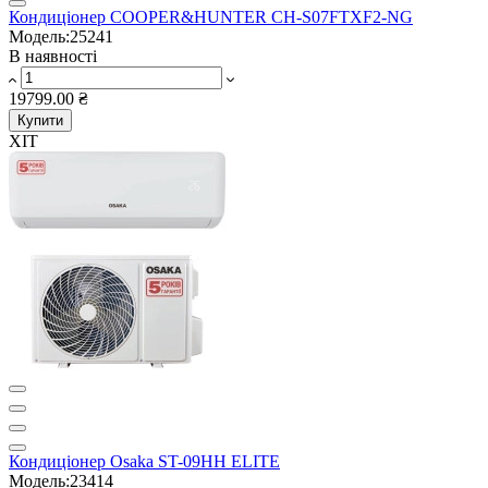
Кондиціонер COOPER&HUNTER CH-S07FTXF2-NG
Модель:25241
В наявності
19799.00 ₴
Купити
ХІТ
Кондиціонер Osaka ST-09HH ELITE
Модель:23414