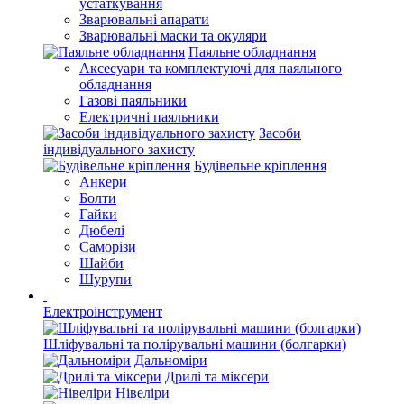
устаткування
Зварювальні апарати
Зварювальні маски та окуляри
Паяльне обладнання
Аксесуари та комплектуючі для паяльного
обладнання
Газові паяльники
Електричні паяльники
Засоби
індивідуального захисту
Будівельне кріплення
Анкери
Болти
Гайки
Дюбелі
Саморізи
Шайби
Шурупи
Електроінструмент
Шліфувальні та полірувальні машини (болгарки)
Дальноміри
Дрилі та міксери
Нівеліри