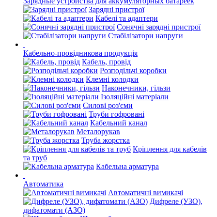
Зарядные устройства для аккумуляторных батареек
Зарядні пристрої
Кабелі та адаптери
Сонячні зарядні пристрої
Стабілізатори напруги
Кабельно-провідникова продукція
Кабель, провід
Розподільчі коробки
Клемні колодки
Наконечники, гільзи
Ізоляційні матеріали
Силові роз'єми
Труби гофровані
Кабельний канал
Металорукав
Труба жорстка
Кріплення для кабелів
та труб
Кабельна арматура
Автоматика
Автоматичні вимикачі
Дифреле (УЗО),
дифатомати (АЗО)