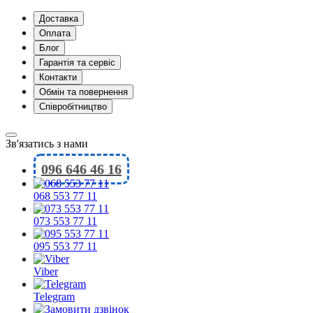
Доставка
Оплата
Блог
Гарантія та сервіс
Контакти
Обмін та повернення
Співробітництво
Зв'язатись з нами
096 646 46 16
068 553 77 11
073 553 77 11
095 553 77 11
Viber
Telegram