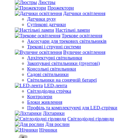
Люстры
Прожектори
Датчики освітлення
Датчики руху
Сутінкові датчики
Настільні лампи
Трекове освітлення
Аксесуари для трекових світильників
Трекові і струнні системи
Вуличне освітлення
Архітектурні світильники
Закопувані світильники (ґрунтові)
Консольні світильники
Садові світильники
Світильники на сонячній батареї
LED-лента
Світлодіодна стрічка
Контролери
Блоки живлення
Профіль та комплектуючі для LED-стрічки
Ліхтарики
Світлодіодні гірлянди
Для рослин
Нічники