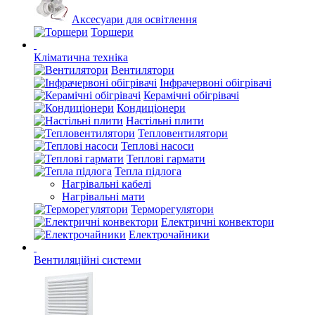
Аксесуари для освітлення
Торшери
Кліматична техніка
Вентилятори
Інфрачервоні обігрівачі
Керамічні обігрівачі
Кондиціонери
Настільні плити
Тепловентилятори
Теплові насоси
Теплові гармати
Тепла підлога
Нагрівальні кабелі
Нагрівальні мати
Терморегулятори
Електричні конвектори
Електрочайники
Вентиляційні системи