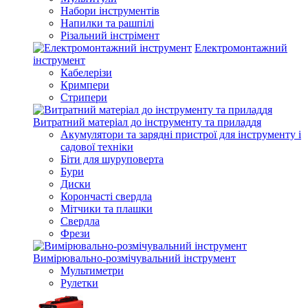
Набори інструментів
Напилки та рашпілі
Різальний інстрімент
Електромонтажний
інструмент
Кабелерізи
Кримпери
Стрипери
Витратний матеріал до інструменту та приладдя
Акумулятори та зарядні пристрої для інструменту і
садової техніки
Біти для шуруповерта
Бури
Диски
Корончасті свердла
Мітчики та плашки
Свердла
Фрези
Вимірювально-розмічувальний інструмент
Мультиметри
Рулетки