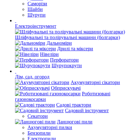
Саморізи
Шайби
Шурупи
Електроінструмент
Шліфувальні та полірувальні машини (болгарки)
Дальноміри
Дрилі та міксери
Нівеліри
Перфоратори
Шурупокрути
Дім, сад, огород
Акумуляторні сікатори
Обприскувачі
Роботизовані
газонокосарки
Садові трактори
Садовий інструмент
Секатори
Ланцюгові пили
Акумуляторні пилки
Бензопили
Електропили