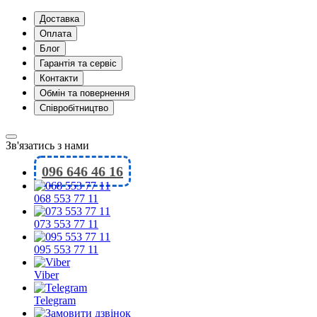
Доставка
Оплата
Блог
Гарантія та сервіс
Контакти
Обмін та повернення
Співробітництво
Зв'язатись з нами
096 646 46 16
068 553 77 11
073 553 77 11
095 553 77 11
Viber
Telegram