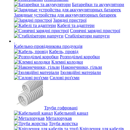
Батарейки та акумулятори
Зарядные устройства для аккумуляторных батареек
Зарядні пристрої
Кабелі та адаптери
Сонячні зарядні пристрої
Стабілізатори напруги
Кабельно-провідникова продукція
Кабель, провід
Розподільчі коробки
Клемні колодки
Наконечники, гільзи
Ізоляційні матеріали
Силові роз'єми
Труби гофровані
Кабельний канал
Металорукав
Труба жорстка
Кріплення для кабелів