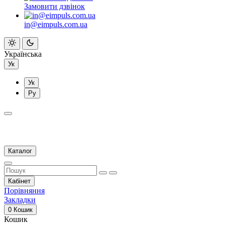
Замовити дзвінок
in@eimpuls.com.ua
Українська
Ук
Ук
Ру
Каталог
Кабінет
Порівняння
Закладки
0
Кошик
Кошик