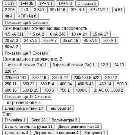
1
319
1+N
35
1P+N
1
1Р+N
8
1 - фаза
1
2
296
2п
3
3
340
3P+N
16
3Р+N
1
3P+1NO
1
4
61
4п
4
4(3P+N)
8
Показати ще 9
Сховати
Номинальная отключающая способность
4.5 кА
311
4.5 кА
2
6 кА
248
10 кА
24
15 кА
17
20 кА
3
24 кА
5
25 кА
7
35 кА
16
45 кА
8
50 кА
1
80 кА
2
Показати ще 7
Сховати
Номинальное напряжение, В
1-фазный режим (1×)
1
3-фазный режим (3×)
1
12
3
24
10
220
74
220/380
141
230
119
230 В
42
230/400 В
522
240
12
250
11
380
22
380 В
4
400
94
400 В
42
450
14
500
9
600
16
600 В
15
700
5
750
1
4000
8
В: AC 80…500
2
Показати ще 18
Сховати
Тип розчеплювача
Електромагнітний
14
Тепловий
14
Тип
Din-рейка
1
Бокс
28
Вольтметры
3
Выключатель нагрузки
11
Дверь ревизионная
13
Держатель
4
Держатель с клемами
4
Заглушка
1