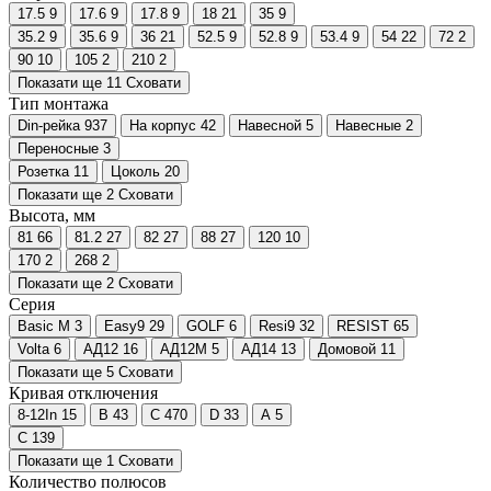
17.5
9
17.6
9
17.8
9
18
21
35
9
35.2
9
35.6
9
36
21
52.5
9
52.8
9
53.4
9
54
22
72
2
90
10
105
2
210
2
Показати ще 11
Сховати
Тип монтажа
Din-рейка
937
На корпус
42
Навесной
5
Навесные
2
Переносные
3
Розетка
11
Цоколь
20
Показати ще 2
Сховати
Высота, мм
81
66
81.2
27
82
27
88
27
120
10
170
2
268
2
Показати ще 2
Сховати
Серия
Basic M
3
Easy9
29
GOLF
6
Resi9
32
RESIST
65
Volta
6
АД12
16
АД12М
5
АД14
13
Домовой
11
Показати ще 5
Сховати
Кривая отключения
8-12In
15
B
43
C
470
D
33
А
5
С
139
Показати ще 1
Сховати
Количество полюсов