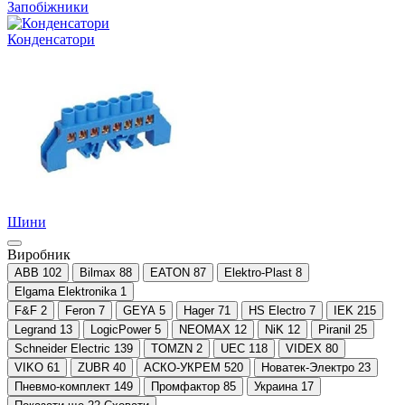
Запобіжники
Конденсатори
Шини
Виробник
ABB
102
Bilmax
88
EATON
87
Elektro-Plast
8
Elgama Elektronika
1
F&F
2
Feron
7
GEYA
5
Hager
71
HS Electro
7
IEK
215
Legrand
13
LogicPower
5
NEOMAX
12
NiK
12
Piranil
25
Schneider Electric
139
TOMZN
2
UEC
118
VIDEX
80
VIKO
61
ZUBR
40
АСКО-УКРЕМ
520
Новатек-Электро
23
Пневмо-комплект
149
Промфактор
85
Украина
17