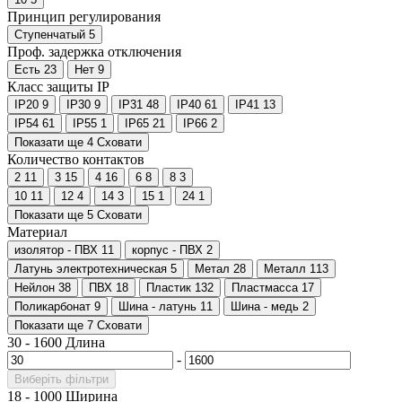
Принцип регулирования
Ступенчатый
5
Проф. задержка отключения
Есть
23
Нет
9
Класс защиты IP
IP20
9
IP30
9
IP31
48
IP40
61
IP41
13
IP54
61
IP55
1
IP65
21
IP66
2
Показати ще 4
Сховати
Количество контактов
2
11
3
15
4
16
6
8
8
3
10
11
12
4
14
3
15
1
24
1
Показати ще 5
Сховати
Материал
изолятор - ПВХ
11
корпус - ПВХ
2
Латунь электротехническая
5
Метал
28
Металл
113
Нейлон
38
ПВХ
18
Пластик
132
Пластмасса
17
Поликарбонат
9
Шина - латунь
11
Шина - медь
2
Показати ще 7
Сховати
30
-
1600
Длина
-
Виберіть фільтри
18
-
1000
Ширина