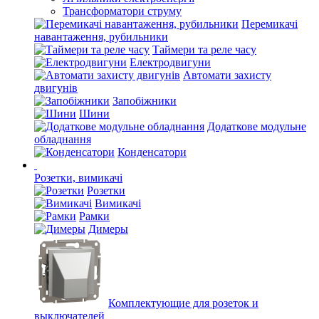
Трансформатори струму
Перемикачі
навантаження, рубильники
Таймери та реле часу
Електродвигуни
Автомати захисту
двигунів
Запобіжники
Шини
Додаткове модульне
обладнання
Конденсатори
Розетки, вимикачі
Розетки
Вимикачі
Рамки
Димеры
Комплектующие для розеток и
выключателей