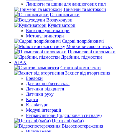
Ланцюги та шини для ланцюгових пил
Тримери та мотокоси
Газонокосарки
Воздуходуви
Культиватори
Електрокультиватори
Мотокультиватори
Садові подрібнювачі
Мойки високого тиску
Промислові пилосмоки
Драбини, підмостки
AJAX
Стартові комплекти
Захист від вторгнення
Брелоки
Датчик розбиття скла
Датчики відкриття
Датчики руху
Карти
Клавіатури
Модулі інтеграції
Ретранслятори (підсилювачі сигналу)
Централі (хаби)
Відеоспостереження
Відеокамери