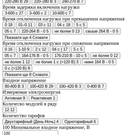
220-280 В
29
220–280 В
3
240-270 В
7
Время задержки включения нагрузки
3-600 с
27
3–600 с
2
10-600 с
7
Время отключения нагрузки при превышении напряжения
0
18
01–0
11
03 с
11
04 с
18
5 с
5
05 с
7
220-264 В - 0
5
не более 0
13
свыше 264 В - 0
5
Показати ще 4
Сховати
Время отключения нагрузки при снижении напряжения
0
16
1-10
9
2 с
12
04 с (
17
5 с
5
05 с
7
164-176 В - 0
5
176-210 В - 10 с
5
не более 0
12
не более 1
12
не более 1 с (>120 В)
3
ниже 164 В - 0
5
0 с (>120 В)
9
Показати ще 8
Сховати
Входное напряжение
80-400 В
3
100-420 В
29
100–420 В
3
0-400 В
7
Измеряемая электроэнергия
Активная
9
Реактивная
1
Количесво модулей в ряду
12
12
Количество тарифов
Двухтарифный (День-Ночь)
4
Однотарифный
6
100
Минимальное входное напряжение, В