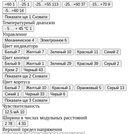
+60
1
-25
1
-25...+55
113
-25...+60
37
-15...+70
9
-5...+60
14
Показати ще 1
Сховати
Температурный диапазон
- 5 ... + 45 °С
1
Управление
Механическое
4
Электронное
6
Цвет индикатора
Белый
7
Желтый
7
Зеленый
10
Красный
11
Синий
2
Цвет кнопки
Белый
9
Желтый
1
Зеленый
29
Красный
39
Серый
2
Хром
2
Черный
43
Показати ще 2
Сховати
Цвет корпуса
Белый
7
Желтый
10
Красный
1
Оранжевый
5
Серый
13
Синий
1
Черный
33
Черый
6
Показати ще 3
Сховати
Чувствительность
12.5 мА
10
Ширина в числах модульных расстояний
2
78
4
33
Верхний предел напряжения