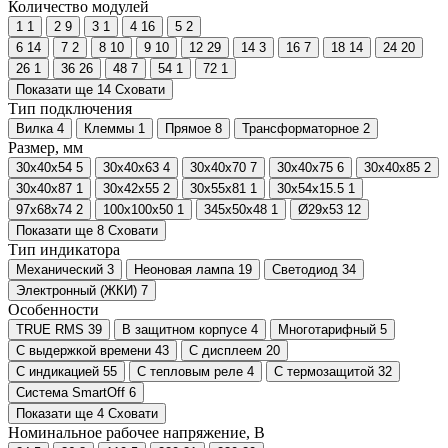
Количество модулей
1
1
2
9
3
1
4
16
5
2
6
14
7
2
8
10
9
10
12
29
14
3
16
7
18
14
24
20
26
1
36
26
48
7
54
1
72
1
Показати ще 14
Сховати
Тип подключения
Вилка
4
Клеммы
1
Прямое
8
Трансформаторное
2
Размер, мм
30x40x54
5
30x40x63
4
30x40x70
7
30x40x75
6
30x40x85
2
30x40x87
1
30x42x55
2
30x55x81
1
30x54x15.5
1
97х68х74
2
100x100x50
1
345х50х48
1
Ø29х53
12
Показати ще 8
Сховати
Тип индикатора
Механический
3
Неоновая лампа
19
Светодиод
34
Электронный (ЖКИ)
7
Особенности
TRUE RMS
39
В защитном корпусе
4
Многотарифный
5
С выдержкой времени
43
С дисплеем
20
С индикацией
55
С тепловым реле
4
С термозащитой
32
Система SmartOff
6
Показати ще 4
Сховати
Номинальное рабочее напряжение, В