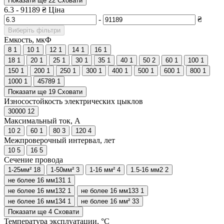
Показати ще 22
Сховати
6.3
-
91189
₴
Ціна
-
₴
Виберіть фільтри
Емкость, мкФ
8
1
10
1
12
1
14
1
16
1
18
1
20
1
25
1
30
1
35
1
40
1
50
2
60
1
100
1
150
1
200
1
250
1
300
1
400
1
500
1
600
1
800
1
1000
1
45789
1
Показати ще 19
Сховати
Износостойкость электрических цыклов
30000
12
Максимальный ток, А
10
2
60
1
80
3
120
4
Межпроверочный интервал, лет
10
5
16
5
Сечение провода
1-25мм²
18
1-50мм²
3
1-16 мм²
4
1.5-16 мм2
2
не более 16 мм131
1
не более 16 мм132
1
не более 16 мм133
1
не более 16 мм134
1
не более 16 мм²
33
Показати ще 4
Сховати
Температура эксплуатации, °С