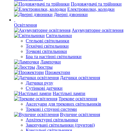
Подовжувачі та трійники
Електровилки, колодки
Дверні дзвоники
Освітлення
Акумуляторне освітлення
Світильники
Стельові світильники
Технічні світильники
Точкові світильники
Бра та настінні світильники
Лампочки
Люстры
Прожектори
Датчики освітлення
Датчики руху
Сутінкові датчики
Настільні лампи
Трекове освітлення
Аксесуари для трекових світильників
Трекові і струнні системи
Вуличне освітлення
Архітектурні світильники
Закопувані світильники (ґрунтові)
Консольні світильники