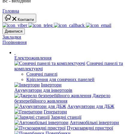
Вс - вихідний
Головна
Контакти
Дивилися
Закладки
Порівняння
Електроживлення
Сонячні панелі та
комплектуючі
Сонячні панелі
Кріплення для сонячних панелей
Інвертори
Акумулятори для інверторів
Джерело
безперебійного живлення
Акумулятори для ДБЖ
Генератори
Зарядні станції
Автомобільні інвертори
Пускозарядні пристрої
Повербанки