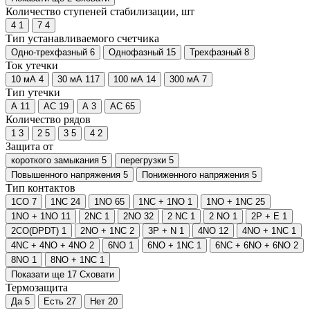
Количество ступеней стабилизации, шт
4
1
7
4
Тип устанавливаемого счетчика
Одно-трехфазный
6
Однофазный
15
Трехфазный
8
Ток утечки
10 мА
4
30 мА
117
100 мА
14
300 мА
7
Тип утечки
A
11
AC
19
А
3
АС
65
Количество рядов
1
3
2
5
3
5
4
2
Защита от
короткого замыкания
5
перегрузки
5
Повышенного напряжения
5
Пониженного напряжения
5
Тип контактов
1CO
7
1NC
24
1NO
65
1NC + 1NO
1
1NO + 1NC
25
1NO + 1NO
11
2NC
1
2NO
32
2 NC
1
2 NO
1
2P + E
1
2CO(DPDT)
1
2NO + 1NC
2
3P + N
1
4NO
12
4NO + 1NC
1
4NC + 4NO + 4NO
2
6NO
1
6NO + 1NC
1
6NC + 6NO + 6NO
2
8NO
1
8NO + 1NC
1
Показати ще 17
Сховати
Термозащита
Да
5
Есть
27
Нет
20