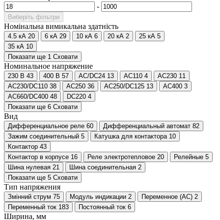
-
Виберіть фільтри
Номінальна вимикальна здатність
4.5 кА
20
6 кА
29
10 кА
6
20 кА
2
25 кА
5
35 кА
10
Показати ще 1
Сховати
Номинальное напряжение
230 В
43
400 В
57
AC/DC24
13
AC110
4
AC230
11
AC230/DC110
38
AC250
36
AC250/DC125
13
AC400
3
AC660/DC400
48
DC220
4
Показати ще 6
Сховати
Вид
Дифференциальное реле
60
Дифференциальный автомат
82
Зажим соединительный
5
Катушка для контактора
10
Контактор
43
Контактор в корпусе
16
Реле электротепловое
20
Релейные
5
Шина нулевая
21
Шина соединительная
2
Показати ще 5
Сховати
Тип напряжения
Змінний струм
75
Модуль индикации
2
Переменное (AC)
2
Переменный ток
183
Постоянный ток
6
Ширина, мм