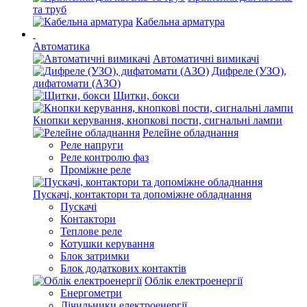
та труб
Кабельна арматура
Автоматика
Автоматичні вимикачі
Дифреле (УЗО),
дифатомати (АЗО)
Щитки, бокси
Кнопки керування, кнопкові пости, сигнальні лампи
Релейне обладнання
Реле напруги
Реле контролю фаз
Проміжне реле
Пускачі, контактори та допоміжне обладнання
Пускачі
Контактори
Теплове реле
Котушки керування
Блок затримки
Блок додаткових контактів
Облік електроенергії
Енергометри
Лічильники електроенергії