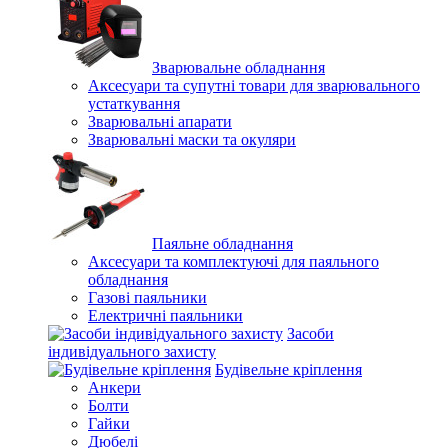
Зварювальне обладнання
Аксесуари та супутні товари для зварювального
устаткування
Зварювальні апарати
Зварювальні маски та окуляри
Паяльне обладнання
Аксесуари та комплектуючі для паяльного
обладнання
Газові паяльники
Електричні паяльники
Засоби
індивідуального захисту
Будівельне кріплення
Анкери
Болти
Гайки
Дюбелі