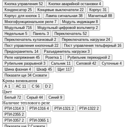
Кнопка управления
52
Кнопки аварийной остановки
4
Конденсатор
25
Концевые выключатели
22
Корпус
31
Корпус для кнопок
1
Лампа сигнальная
38
Магнитный
88
Многофункциональное реле
7
Модуль индикации
8
Модульный
716
Модульный цифровой вольтметр
2
Недельные
5
Панель
3
Переключатель
52
Переключатель кулачковый
2
Переключатель нагрузки
24
Пост управления кнопочный
22
Пост управления тельферный
16
Предохранитель
14
Разъединитель нагрузки
3
Реле напряжения
45
Розетка
1
Рубильник перекидной
2
Рубильник разрывной
3
Сальник
11
Силовой
42
Суточные
4
Шина фазная
4
Шкаф
45
Щит
117
Показати ще 34
Сховати
Крива вимикання
A
1
AC
11
C
56
D
2
Цвет
Белый
72
Серый
44
Синий
9
Наличие теплового реле
РТИ-1314
3
РТИ-1316
4
РТИ-1321
2
РТИ-1322
2
РТИ-2355
2
РТИ-3357
2
РТИ-3365
1
Показати ще 2
Сховати