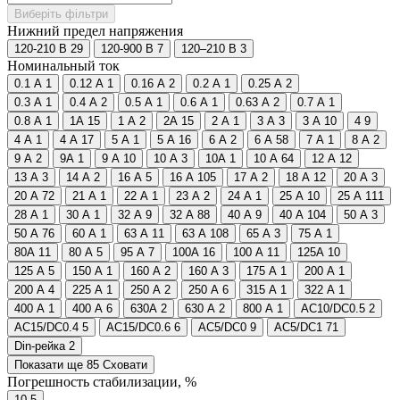
Виберіть фільтри
Нижний предел напряжения
120-210 В
29
120-900 В
7
120–210 В
3
Номинальный ток
0.1 А
1
0.12 А
1
0.16 А
2
0.2 А
1
0.25 А
2
0.3 А
1
0.4 А
2
0.5 А
1
0.6 А
1
0.63 А
2
0.7 А
1
0.8 А
1
1A
15
1 А
2
2A
15
2 А
1
3 A
3
3 А
10
4
9
4 A
1
4 А
17
5 A
1
5 А
16
6 A
2
6 А
58
7 А
1
8 А
2
9 A
2
9А
1
9 А
10
10 A
3
10А
1
10 А
64
12 А
12
13 А
3
14 А
2
16 A
5
16 А
105
17 А
2
18 А
12
20 A
3
20 А
72
21 А
1
22 А
1
23 А
2
24 А
1
25 A
10
25 А
111
28 А
1
30 А
1
32 A
9
32 А
88
40 A
9
40 А
104
50 A
3
50 А
76
60 А
1
63 A
11
63 А
108
65 А
3
75 А
1
80A
11
80 А
5
95 А
7
100A
16
100 А
11
125A
10
125 А
5
150 А
1
160 A
2
160 А
3
175 А
1
200 A
1
200 А
4
225 А
1
250 A
2
250 А
6
315 А
1
322 А
1
400 A
1
400 А
6
630A
2
630 А
2
800 А
1
AC10/DC0.5
2
AC15/DC0.4
5
AC15/DC0.6
6
AC5/DC0
9
AC5/DC1
71
Din-рейка
2
Показати ще 85
Сховати
Погрешность стабилизации, %
10
5