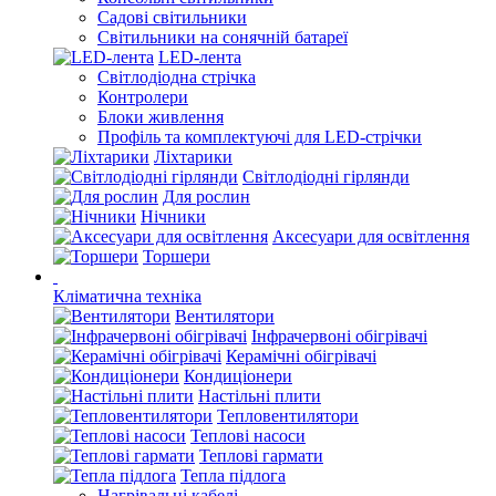
Садові світильники
Світильники на сонячній батареї
LED-лента
Світлодіодна стрічка
Контролери
Блоки живлення
Профіль та комплектуючі для LED-стрічки
Ліхтарики
Світлодіодні гірлянди
Для рослин
Нічники
Аксесуари для освітлення
Торшери
Кліматична техніка
Вентилятори
Інфрачервоні обігрівачі
Керамічні обігрівачі
Кондиціонери
Настільні плити
Тепловентилятори
Теплові насоси
Теплові гармати
Тепла підлога
Нагрівальні кабелі