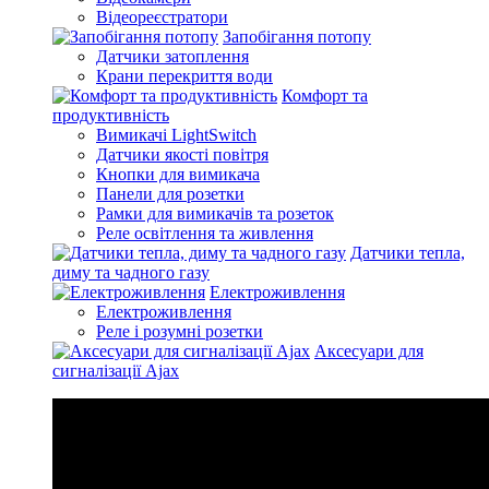
Відеореєстратори
Запобігання потопу
Датчики затоплення
Крани перекриття води
Комфорт та
продуктивність
Вимикачі LightSwitch
Датчики якості повітря
Кнопки для вимикача
Панели для розетки
Рамки для вимикачів та розеток
Реле освітлення та живлення
Датчики тепла,
диму та чадного газу
Електроживлення
Електроживлення
Реле і розумні розетки
Аксесуари для
сигналізації Ajax