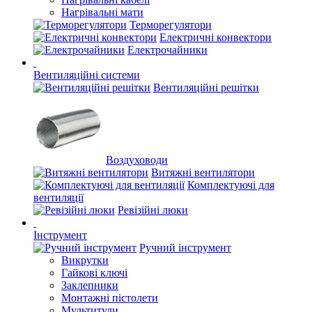
Нагрівальні мати
Терморегулятори
Електричні конвектори
Електрочайники
Вентиляційні системи
Вентиляційні решітки
Воздуховоди
Витяжні вентилятори
Комплектуючі для
вентиляції
Ревізійні люки
Інструмент
Ручний інструмент
Викрутки
Гайкові ключі
Заклепники
Монтажні пістолети
Мультитули