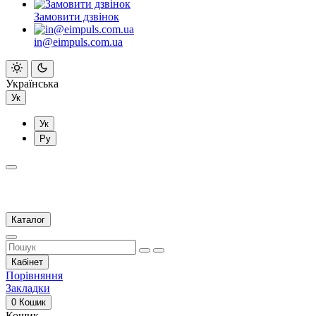
Замовити дзвінок
in@eimpuls.com.ua
Українська
Ук
Ук
Ру
Каталог
Кабінет
Порівняння
Закладки
0
Кошик
Кошик