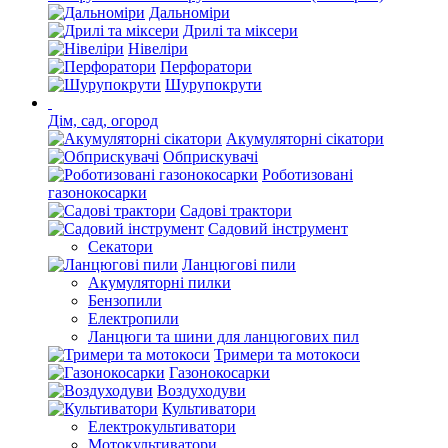
Дальноміри
Дрилі та міксери
Нівеліри
Перфоратори
Шурупокрути
Дім, сад, огород
Акумуляторні сікатори
Обприскувачі
Роботизовані
газонокосарки
Садові трактори
Садовий інструмент
Секатори
Ланцюгові пили
Акумуляторні пилки
Бензопили
Електропили
Ланцюги та шини для ланцюгових пил
Тримери та мотокоси
Газонокосарки
Воздуходуви
Культиватори
Електрокультиватори
Мотокультиватори