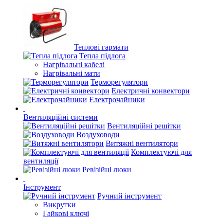
Теплові гармати
Тепла підлога
Нагрівальні кабелі
Нагрівальні мати
Терморегулятори
Електричні конвектори
Електрочайники
Вентиляційні системи
Вентиляційні решітки
Воздуховоди
Витяжні вентилятори
Комплектуючі для
вентиляції
Ревізійні люки
Інструмент
Ручний інструмент
Викрутки
Гайкові ключі