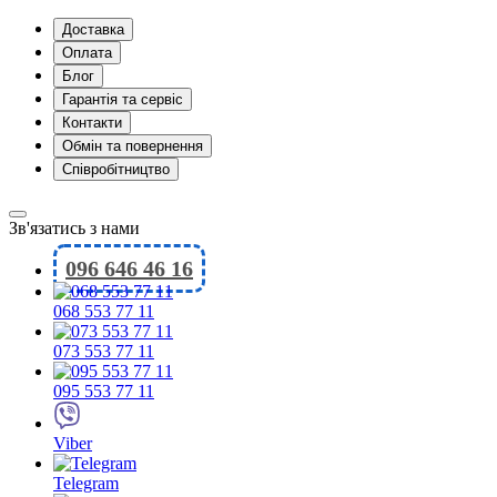
Доставка
Оплата
Блог
Гарантія та сервіс
Контакти
Обмін та повернення
Співробітництво
Зв'язатись з нами
096 646 46 16
068 553 77 11
073 553 77 11
095 553 77 11
Viber
Telegram