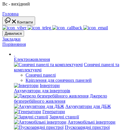
Вс - вихідний
Головна
Контакти
Дивилися
Закладки
Порівняння
Електроживлення
Сонячні панелі та
комплектуючі
Сонячні панелі
Кріплення для сонячних панелей
Інвертори
Акумулятори для інверторів
Джерело
безперебійного живлення
Акумулятори для ДБЖ
Генератори
Зарядні станції
Автомобільні інвертори
Пускозарядні пристрої