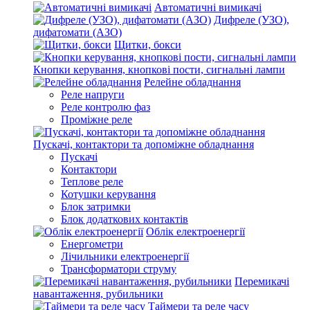
Автоматичні вимикачі
Дифреле (УЗО),
дифатомати (АЗО)
Щитки, бокси
Кнопки керування, кнопкові пости, сигнальні лампи
Релейне обладнання
Реле напруги
Реле контролю фаз
Проміжне реле
Пускачі, контактори та допоміжне обладнання
Пускачі
Контактори
Теплове реле
Котушки керування
Блок затримки
Блок додаткових контактів
Облік електроенергії
Енергометри
Лічильники електроенергії
Трансформатори струму
Перемикачі
навантаження, рубильники
Таймери та реле часу