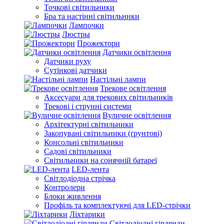
Точкові світильники
Бра та настінні світильники
Лампочки
Люстры
Прожектори
Датчики освітлення
Датчики руху
Сутінкові датчики
Настільні лампи
Трекове освітлення
Аксесуари для трекових світильників
Трекові і струнні системи
Вуличне освітлення
Архітектурні світильники
Закопувані світильники (ґрунтові)
Консольні світильники
Садові світильники
Світильники на сонячній батареї
LED-лента
Світлодіодна стрічка
Контролери
Блоки живлення
Профіль та комплектуючі для LED-стрічки
Ліхтарики
Світлодіодні гірлянди