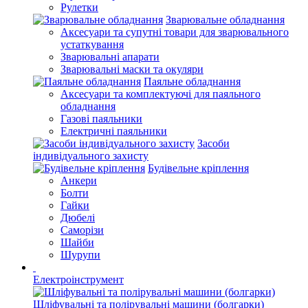
Рулетки
Зварювальне обладнання
Аксесуари та супутні товари для зварювального
устаткування
Зварювальні апарати
Зварювальні маски та окуляри
Паяльне обладнання
Аксесуари та комплектуючі для паяльного
обладнання
Газові паяльники
Електричні паяльники
Засоби
індивідуального захисту
Будівельне кріплення
Анкери
Болти
Гайки
Дюбелі
Саморізи
Шайби
Шурупи
Електроінструмент
Шліфувальні та полірувальні машини (болгарки)