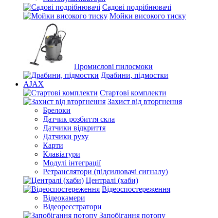
Садові подрібнювачі
Мойки високого тиску
Промислові пилосмоки
Драбини, підмостки
AJAX
Стартові комплекти
Захист від вторгнення
Брелоки
Датчик розбиття скла
Датчики відкриття
Датчики руху
Карти
Клавіатури
Модулі інтеграції
Ретранслятори (підсилювачі сигналу)
Централі (хаби)
Відеоспостереження
Відеокамери
Відеореєстратори
Запобігання потопу