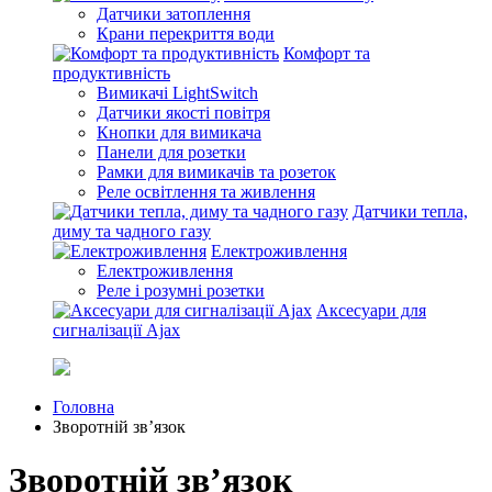
Датчики затоплення
Крани перекриття води
Комфорт та
продуктивність
Вимикачі LightSwitch
Датчики якості повітря
Кнопки для вимикача
Панели для розетки
Рамки для вимикачів та розеток
Реле освітлення та живлення
Датчики тепла,
диму та чадного газу
Електроживлення
Електроживлення
Реле і розумні розетки
Аксесуари для
сигналізації Ajax
Головна
Зворотній зв’язок
Зворотній зв’язок