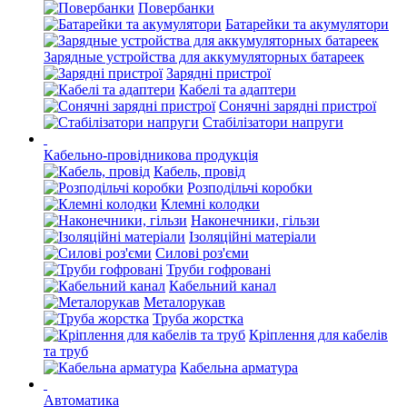
Повербанки
Батарейки та акумулятори
Зарядные устройства для аккумуляторных батареек
Зарядні пристрої
Кабелі та адаптери
Сонячні зарядні пристрої
Стабілізатори напруги
Кабельно-провідникова продукція
Кабель, провід
Розподільчі коробки
Клемні колодки
Наконечники, гільзи
Ізоляційні матеріали
Силові роз'єми
Труби гофровані
Кабельний канал
Металорукав
Труба жорстка
Кріплення для кабелів
та труб
Кабельна арматура
Автоматика