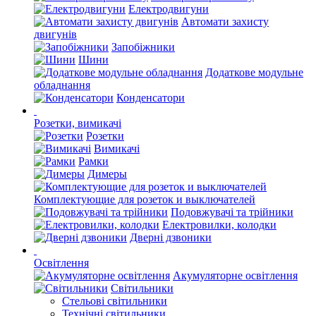
Електродвигуни
Автомати захисту
двигунів
Запобіжники
Шини
Додаткове модульне
обладнання
Конденсатори
Розетки, вимикачі
Розетки
Вимикачі
Рамки
Димеры
Комплектующие для розеток и выключателей
Подовжувачі та трійники
Електровилки, колодки
Дверні дзвоники
Освітлення
Акумуляторне освітлення
Світильники
Стельові світильники
Технічні світильники