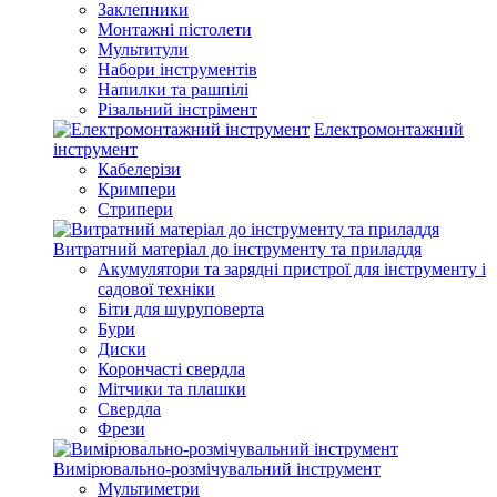
Заклепники
Монтажні пістолети
Мультитули
Набори інструментів
Напилки та рашпілі
Різальний інстрімент
Електромонтажний
інструмент
Кабелерізи
Кримпери
Стрипери
Витратний матеріал до інструменту та приладдя
Акумулятори та зарядні пристрої для інструменту і
садової техніки
Біти для шуруповерта
Бури
Диски
Корончасті свердла
Мітчики та плашки
Свердла
Фрези
Вимірювально-розмічувальний інструмент
Мультиметри