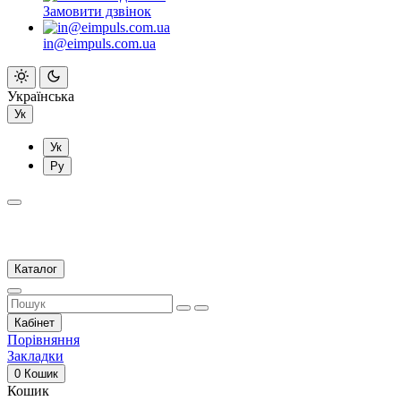
Замовити дзвінок
in@eimpuls.com.ua
Українська
Ук
Ук
Ру
Каталог
Кабінет
Порівняння
Закладки
0
Кошик
Кошик