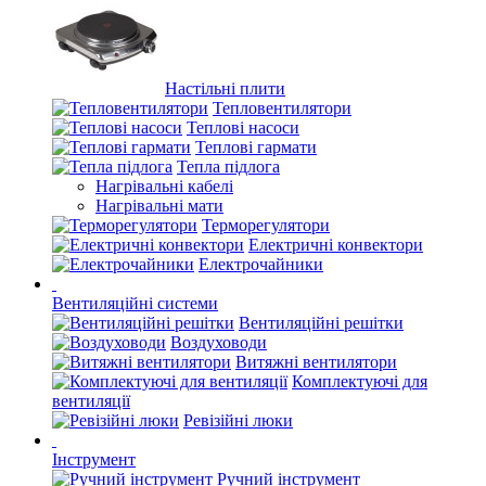
Настільні плити
Тепловентилятори
Теплові насоси
Теплові гармати
Тепла підлога
Нагрівальні кабелі
Нагрівальні мати
Терморегулятори
Електричні конвектори
Електрочайники
Вентиляційні системи
Вентиляційні решітки
Воздуховоди
Витяжні вентилятори
Комплектуючі для
вентиляції
Ревізійні люки
Інструмент
Ручний інструмент