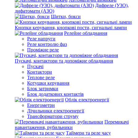
Дифреле (УЗО),
дифатомати (АЗО)
Щитки, бокси
Кнопки керування, кнопкові пости, сигнальні лампи
Релейне обладнання
Реле напруги
Реле контролю фаз
Проміжне реле
Пускачі, контактори та допоміжне обладнання
Пускачі
Контактори
Теплове реле
Котушки керування
Блок затримки
Блок додаткових контактів
Облік електроенергії
Енергометри
Лічильники електроенергії
Трансформатори струму
Перемикачі
навантаження, рубильники
Таймери та реле часу