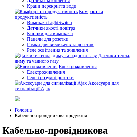
Датчики затоплення
Крани перекриття води
Комфорт та
продуктивність
Вимикачі LightSwitch
Датчики якості повітря
Кнопки для вимикача
Панели для розетки
Рамки для вимикачів та розеток
Реле освітлення та живлення
Датчики тепла,
диму та чадного газу
Електроживлення
Електроживлення
Реле і розумні розетки
Аксесуари для
сигналізації Ajax
Головна
Кабельно-провідникова продукція
Кабельно-провідникова