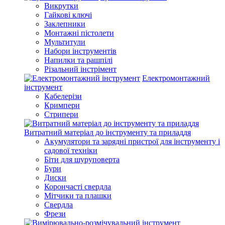
Викрутки
Гайкові ключі
Заклепники
Монтажні пістолети
Мультитули
Набори інструментів
Напилки та рашпілі
Різальний інстрімент
Електромонтажний
інструмент
Кабелерізи
Кримпери
Стрипери
Витратний матеріал до інструменту та приладдя
Акумулятори та зарядні пристрої для інструменту і
садової техніки
Біти для шуруповерта
Бури
Диски
Корончасті свердла
Мітчики та плашки
Свердла
Фрези