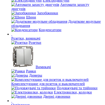
Електродвигуни
Автомати захисту
двигунів
Запобіжники
Шини
Додаткове модульне
обладнання
Конденсатори
Розетки, вимикачі
Розетки
Вимикачі
Рамки
Димеры
Комплектующие для розеток и выключателей
Подовжувачі та трійники
Електровилки, колодки
Дверні дзвоники
Освітлення