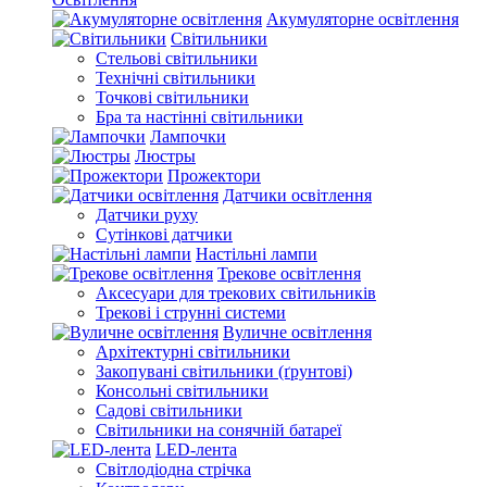
Акумуляторне освітлення
Світильники
Стельові світильники
Технічні світильники
Точкові світильники
Бра та настінні світильники
Лампочки
Люстры
Прожектори
Датчики освітлення
Датчики руху
Сутінкові датчики
Настільні лампи
Трекове освітлення
Аксесуари для трекових світильників
Трекові і струнні системи
Вуличне освітлення
Архітектурні світильники
Закопувані світильники (ґрунтові)
Консольні світильники
Садові світильники
Світильники на сонячній батареї
LED-лента
Світлодіодна стрічка