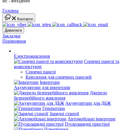
Вс - вихідний
Головна
Контакти
Дивилися
Закладки
Порівняння
Електроживлення
Сонячні панелі та
комплектуючі
Сонячні панелі
Кріплення для сонячних панелей
Інвертори
Акумулятори для інверторів
Джерело
безперебійного живлення
Акумулятори для ДБЖ
Генератори
Зарядні станції
Автомобільні інвертори
Пускозарядні пристрої
Повербанки