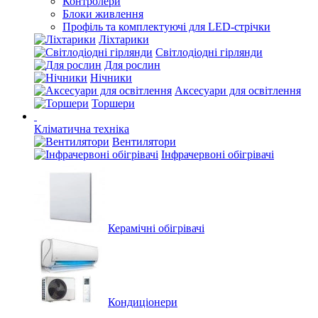
Контролери
Блоки живлення
Профіль та комплектуючі для LED-стрічки
Ліхтарики
Світлодіодні гірлянди
Для рослин
Нічники
Аксесуари для освітлення
Торшери
Кліматична техніка
Вентилятори
Інфрачервоні обігрівачі
Керамічні обігрівачі
Кондиціонери