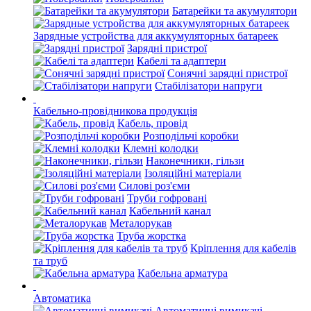
Батарейки та акумулятори
Зарядные устройства для аккумуляторных батареек
Зарядні пристрої
Кабелі та адаптери
Сонячні зарядні пристрої
Стабілізатори напруги
Кабельно-провідникова продукція
Кабель, провід
Розподільчі коробки
Клемні колодки
Наконечники, гільзи
Ізоляційні матеріали
Силові роз'єми
Труби гофровані
Кабельний канал
Металорукав
Труба жорстка
Кріплення для кабелів
та труб
Кабельна арматура
Автоматика
Автоматичні вимикачі