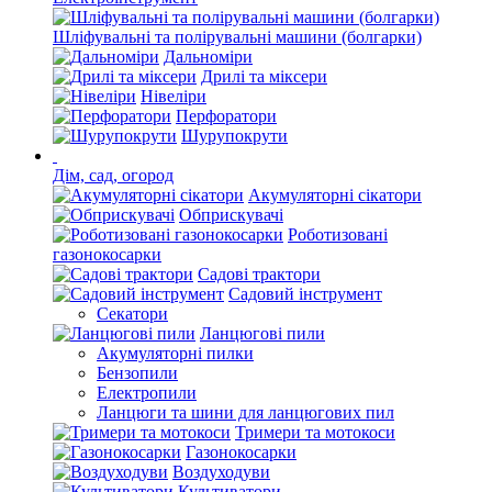
Шліфувальні та полірувальні машини (болгарки)
Дальноміри
Дрилі та міксери
Нівеліри
Перфоратори
Шурупокрути
Дім, сад, огород
Акумуляторні сікатори
Обприскувачі
Роботизовані
газонокосарки
Садові трактори
Садовий інструмент
Секатори
Ланцюгові пили
Акумуляторні пилки
Бензопили
Електропили
Ланцюги та шини для ланцюгових пил
Тримери та мотокоси
Газонокосарки
Воздуходуви
Культиватори