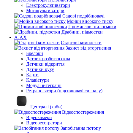
Електрокультиватори
Мотокультиватори
Садові подрібнювачі
Мойки високого тиску
Промислові пилосмоки
Драбини, підмостки
AJAX
Стартові комплекти
Захист від вторгнення
Брелоки
Датчик розбиття скла
Датчики відкриття
Датчики руху
Карти
Клавіатури
Модулі інтеграції
Ретранслятори (підсилювачі сигналу)
Централі (хаби)
Відеоспостереження
Відеокамери
Відеореєстратори
Запобігання потопу