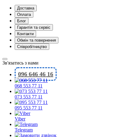
Доставка
Оплата
Блог
Гарантія та сервіс
Контакти
Обмін та повернення
Співробітництво
Зв'язатись з нами
096 646 46 16
068 553 77 11
073 553 77 11
095 553 77 11
Viber
Telegram