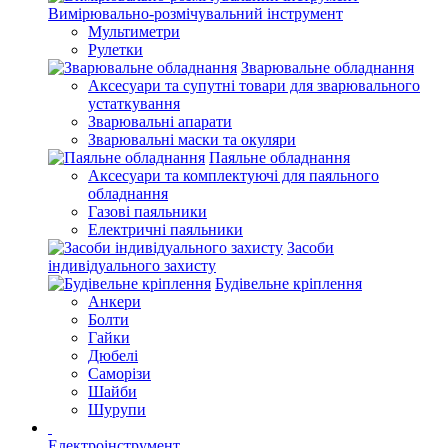
Вимірювально-розмічувальний інструмент
Мультиметри
Рулетки
Зварювальне обладнання
Аксесуари та супутні товари для зварювального
устаткування
Зварювальні апарати
Зварювальні маски та окуляри
Паяльне обладнання
Аксесуари та комплектуючі для паяльного
обладнання
Газові паяльники
Електричні паяльники
Засоби
індивідуального захисту
Будівельне кріплення
Анкери
Болти
Гайки
Дюбелі
Саморізи
Шайби
Шурупи
Електроінструмент