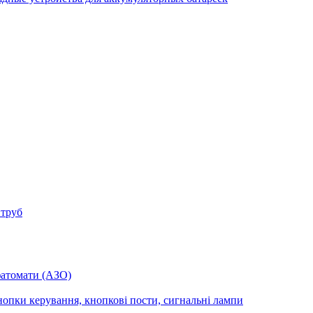
 труб
фатомати (АЗО)
опки керування, кнопкові пости, сигнальні лампи