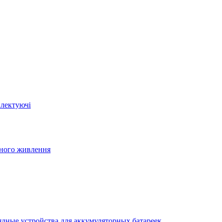
плектуючі
йного живлення
ядные устройства для аккумуляторных батареек