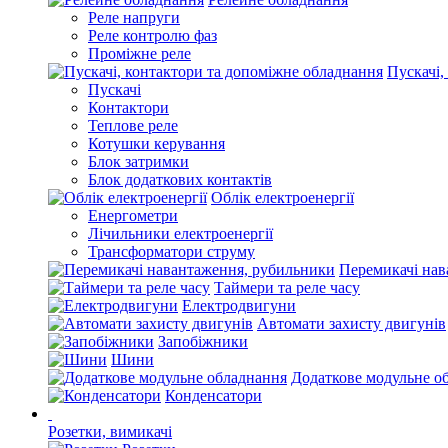
Реле напруги
Реле контролю фаз
Проміжне реле
Пускачі,
Пускачі
Контактори
Теплове реле
Котушки керування
Блок затримки
Блок додаткових контактів
Облік електроенергії
Енергометри
Лічильники електроенергії
Трансформатори струму
Перемикачі нав
Таймери та реле часу
Електродвигуни
Автомати захисту двигунів
Запобіжники
Шини
Додаткове модульне о
Конденсатори
Розетки, вимикачі