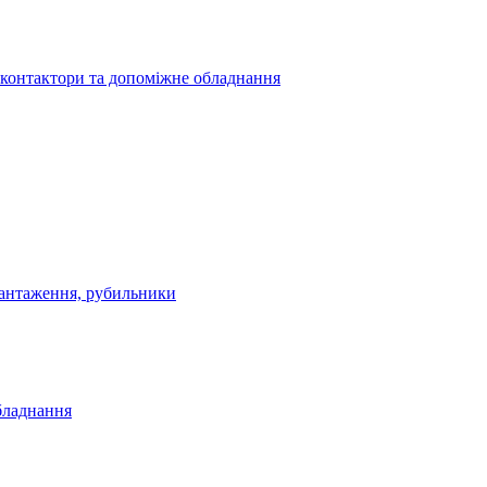
 контактори та допоміжне обладнання
антаження, рубильники
бладнання