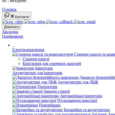
Вс - вихідний
Головна
Контакти
Дивилися
Закладки
Порівняння
Електроживлення
Сонячні панелі та ком
Сонячні панелі
Кріплення для сонячних панелей
Інвертори
Акумулятори для інверторів
Джерело безперебі
Акумулятори для ДБЖ
Генератори
Зарядні станції
Автомобільні інвертори
Пускозарядні пристрої
Повербанки
Батарейки та акумулятори
Зар