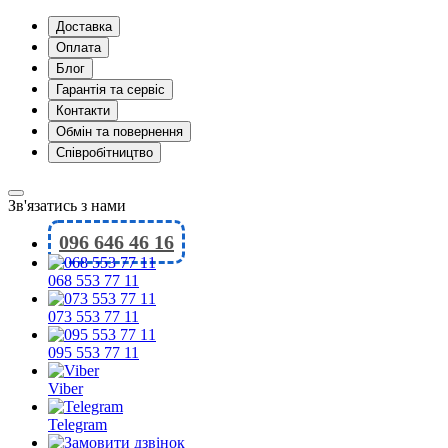
Доставка
Оплата
Блог
Гарантія та сервіс
Контакти
Обмін та повернення
Співробітництво
Зв'язатись з нами
096 646 46 16
068 553 77 11
073 553 77 11
095 553 77 11
Viber
Telegram