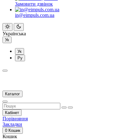
Замовити дзвінок
in@eimpuls.com.ua
Українська
Ук
Ук
Ру
Каталог
Кабінет
Порівняння
Закладки
0
Кошик
Кошик