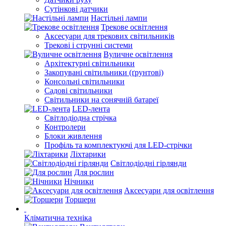
Сутінкові датчики
Настільні лампи
Трекове освітлення
Аксесуари для трекових світильників
Трекові і струнні системи
Вуличне освітлення
Архітектурні світильники
Закопувані світильники (ґрунтові)
Консольні світильники
Садові світильники
Світильники на сонячній батареї
LED-лента
Світлодіодна стрічка
Контролери
Блоки живлення
Профіль та комплектуючі для LED-стрічки
Ліхтарики
Світлодіодні гірлянди
Для рослин
Нічники
Аксесуари для освітлення
Торшери
Кліматична техніка