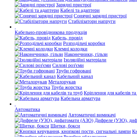
Зарядні пристрої
Кабелі та адаптери
Сонячні зарядні пристрої
Стабілізатори напруги
Кабельно-провідникова продукція
Кабель, провід
Розподільчі коробки
Клемні колодки
Наконечники, гільзи
Ізоляційні матеріали
Силові роз'єми
Труби гофровані
Кабельний канал
Металорукав
Труба жорстка
Кріплення для кабелів та
Кабельна арматура
Автоматика
Автоматичні вимикачі
Дифреле (УЗО), ди
Щитки, бокси
Кн
Релейне обладнання