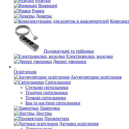
Розетки
Вимикачі
Рамки
Димеры
Комплект
Подовжувачі та трійники
Електровилки, колодки
Дверні дзвоники
Освітлення
Акумуляторне освітлення
Світильники
Стельові світильники
Технічні світильники
Точкові світильники
Бра та настінні світильники
Лампочки
Люстры
Прожектори
Датчики освітлення
Датчики руху