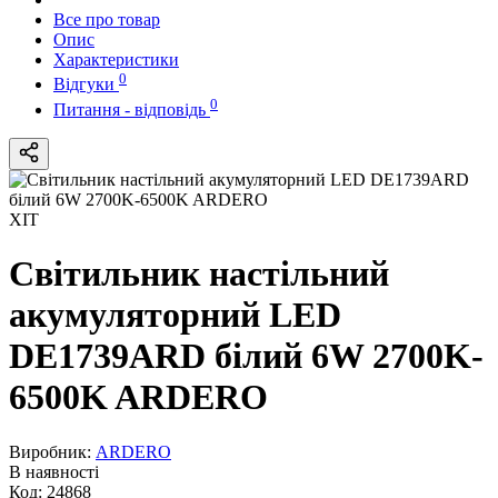
Все про товар
Опис
Характеристики
0
Відгуки
0
Питання - відповідь
ХІТ
Свiтильник настiльний
акумуляторний LED
DE1739ARD білий 6W 2700K-
6500K ARDERO
Виробник:
ARDERO
В наявності
Код:
24868