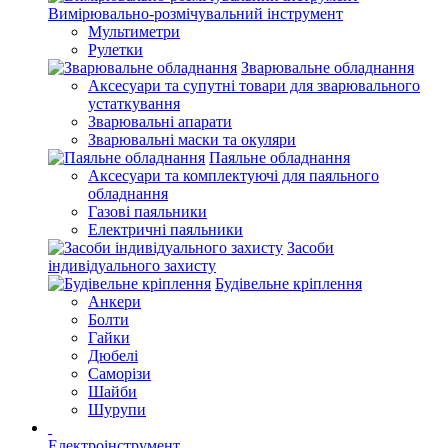
Вимірювально-розмічувальний інструмент
Мультиметри
Рулетки
Зварювальне обладнання
Аксесуари та супутні товари для зварювального
устаткування
Зварювальні апарати
Зварювальні маски та окуляри
Паяльне обладнання
Аксесуари та комплектуючі для паяльного
обладнання
Газові паяльники
Електричні паяльники
Засоби
індивідуального захисту
Будівельне кріплення
Анкери
Болти
Гайки
Дюбелі
Саморізи
Шайби
Шурупи
Електроінструмент