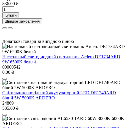
836.00 ₴
Купити
Швидке замовлення
Додаткові товари за вигідною ціною
Настольный светодиодный светильник Ardero DE1734ARD
9W 6500K белый
00000542
0.00 ₴
Свiтильник настiльний акумуляторний LED DE1740ARD
білий 5W 5000К ARDERO
24869
535.00 ₴