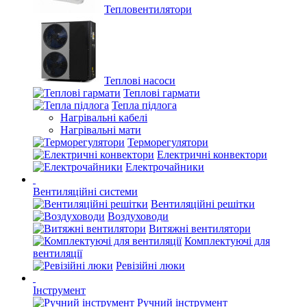
Тепловентилятори
Теплові насоси
Теплові гармати
Тепла підлога
Нагрівальні кабелі
Нагрівальні мати
Терморегулятори
Електричні конвектори
Електрочайники
Вентиляційні системи
Вентиляційні решітки
Воздуховоди
Витяжні вентилятори
Комплектуючі для
вентиляції
Ревізійні люки
Інструмент
Ручний інструмент