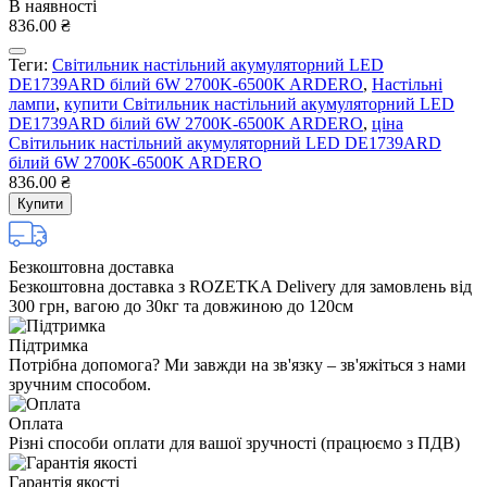
В наявності
836.00 ₴
Теги:
Свiтильник настiльний акумуляторний LED
DE1739ARD білий 6W 2700K-6500K ARDERO
,
Настільні
лампи
,
купити Свiтильник настiльний акумуляторний LED
DE1739ARD білий 6W 2700K-6500K ARDERO
,
ціна
Свiтильник настiльний акумуляторний LED DE1739ARD
білий 6W 2700K-6500K ARDERO
836.00 ₴
Купити
Безкоштовна доставка
Безкоштовна доставка з ROZETKA Delivery для замовлень від
300 грн, вагою до 30кг та довжиною до 120см
Підтримка
Потрібна допомога? Ми завжди на зв'язку – зв'яжіться з нами
зручним способом.
Оплата
Різні способи оплати для вашої зручності (працюємо з ПДВ)
Гарантія якості