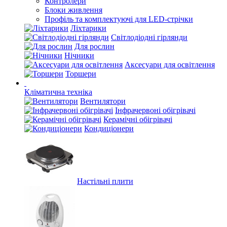
Контролери
Блоки живлення
Профіль та комплектуючі для LED-стрічки
Ліхтарики
Світлодіодні гірлянди
Для рослин
Нічники
Аксесуари для освітлення
Торшери
Кліматична техніка
Вентилятори
Інфрачервоні обігрівачі
Керамічні обігрівачі
Кондиціонери
Настільні плити