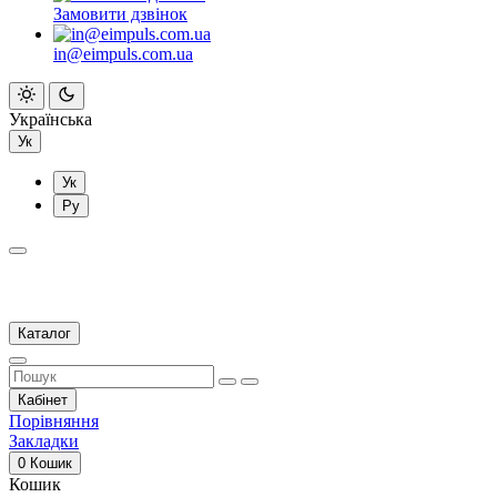
Замовити дзвінок
in@eimpuls.com.ua
Українська
Ук
Ук
Ру
Каталог
Кабінет
Порівняння
Закладки
0
Кошик
Кошик