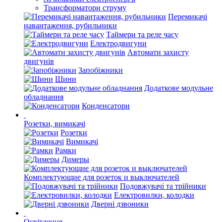
Трансформатори струму
Перемикачі
навантаження, рубильники
Таймери та реле часу
Електродвигуни
Автомати захисту
двигунів
Запобіжники
Шини
Додаткове модульне
обладнання
Конденсатори
Розетки, вимикачі
Розетки
Вимикачі
Рамки
Димеры
Комплектующие для розеток и выключателей
Подовжувачі та трійники
Електровилки, колодки
Дверні дзвоники
Освітлення