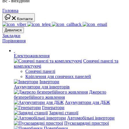
Вс - вихідний
Головна
Контакти
Дивилися
Закладки
Порівняння
Електроживлення
Сонячні панелі та
комплектуючі
Сонячні панелі
Кріплення для сонячних панелей
Інвертори
Акумулятори для інверторів
Джерело
безперебійного живлення
Акумулятори для ДБЖ
Генератори
Зарядні станції
Автомобільні інвертори
Пускозарядні пристрої
Повербанки