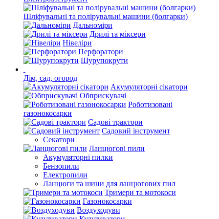
Шліфувальні та полірувальні машини (болгарки)
Дальноміри
Дрилі та міксери
Нівеліри
Перфоратори
Шурупокрути
Дім, сад, огород
Акумуляторні сікатори
Обприскувачі
Роботизовані
газонокосарки
Садові трактори
Садовий інструмент
Секатори
Ланцюгові пили
Акумуляторні пилки
Бензопили
Електропили
Ланцюги та шини для ланцюгових пил
Тримери та мотокоси
Газонокосарки
Воздуходуви
Культиватори