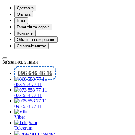
Доставка
Оплата
Блог
Гарантія та сервіс
Контакти
Обмін та повернення
Співробітництво
Зв'язатись з нами
096 646 46 16
068 553 77 11
073 553 77 11
095 553 77 11
Viber
Telegram