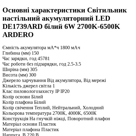
Основні характеристики Свiтильник
настiльний акумуляторний LED
DE1739ARD білий 6W 2700K-6500K
ARDERO
Ємність акумулятора мА*ч
1800 мАч
Глибина (мм)
150
Час зарядки, год
45781
Час роботи без підзарядки, год
2.5-3.5
Ширіна (мм)
305
Висота (мм)
300
Джерело харчування
Від акумулятора, Від мережі
Кількість джерел світла
1
Клас пиловологозахисту IP
IP20
Колір основи
Білий
Колір плафона
Білий
Колір свічення
Теплий, Нейтральний, Холодний
Кольорова температура
2700К, 4000К, 6500К
Конструкція
На гнучкій ніжці, Поворотний плафон
Матеріал основи
Пластик
Матеріал плафона
Пластик
Напруга, В
220 В