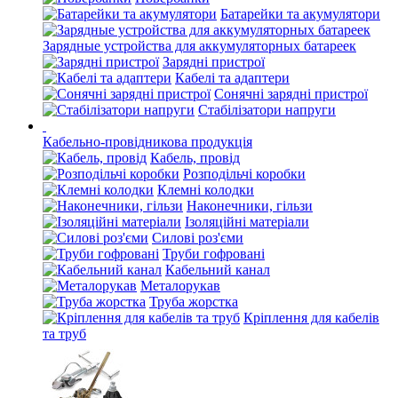
Батарейки та акумулятори
Зарядные устройства для аккумуляторных батареек
Зарядні пристрої
Кабелі та адаптери
Сонячні зарядні пристрої
Стабілізатори напруги
Кабельно-провідникова продукція
Кабель, провід
Розподільчі коробки
Клемні колодки
Наконечники, гільзи
Ізоляційні матеріали
Силові роз'єми
Труби гофровані
Кабельний канал
Металорукав
Труба жорстка
Кріплення для кабелів
та труб