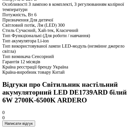
Особливості
З лампою в комплекті, З регулюванням колірної
температури
Потужність, Вт
6
Призначення
Для дитячої
Світловий потік, Лм (LED)
300
Стиль
Сучасний, Хай-тек, Класичний
Тип
Функціональні (Для роботи / навчання)
Тип акумулятора
Li-ion
Тип використовуваної лампи
LED-модуль (незмінне джерело
світла)
Тип вимикача
Сенсорний
Гарантія
12 місяців
Країна реєстрації бренду
Україна
Країна-виробник товару
Китай
Відгуки про Свiтильник настiльний
акумуляторний LED DE1739ARD білий
6W 2700K-6500K ARDERO
0
0
Написати відгук