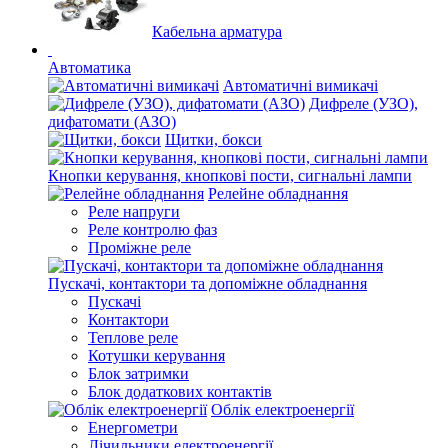
Кабельна арматура
Автоматика
Автоматичні вимикачі
Дифреле (УЗО),
дифатомати (АЗО)
Щитки, бокси
Кнопки керування, кнопкові пости, сигнальні лампи
Релейне обладнання
Реле напруги
Реле контролю фаз
Проміжне реле
Пускачі, контактори та допоміжне обладнання
Пускачі
Контактори
Теплове реле
Котушки керування
Блок затримки
Блок додаткових контактів
Облік електроенергії
Енергометри
Лічильники електроенергії