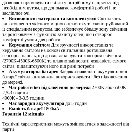
дозволяє спрямовувати світло у потрібному напрямку під
необхідним кутом, що допомагає комфортній роботі і не
засліплює очі.
Високоякісні матеріали та комплектуючі
Світильник
виготовлено з якісного міцного пластику та сконструйований
із спеціальним корпусом, що забезпечує більшу зону свічення
та розсіювачем з функцією захисту очей, що і створює
комфортні умови для роботи
Керування світлом
Для зручності використання та
керування світлом на основі світильника розташована
сенсорна панель, що дозволяє керувати кольором свічення
(2700К-4500К-6500К) та плавно змінювати яскравість самого
світла, підлаштовуючи його під різні потреби
Акумуляторна батарея
Завдяки наявності акумуляторної
батареї світильник можна використовувати і без підключення
до мережі.
Час роботи без підключення до мережі
2700К або 6500К -
2,5-3 години
4000К - 3-3,5 години
Час зарядки акумулятора
до 5 годин
Ємність батареї
1800мАг
Гарантія 12 місяців
Технічні характеристики можуть змінюватися в залежності від
партії