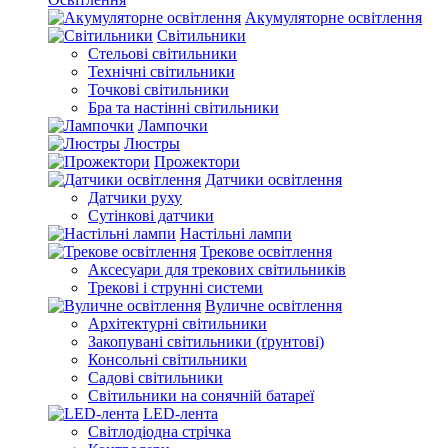
Акумуляторне освітлення
Світильники
Стельові світильники
Технічні світильники
Точкові світильники
Бра та настінні світильники
Лампочки
Люстры
Прожектори
Датчики освітлення
Датчики руху
Сутінкові датчики
Настільні лампи
Трекове освітлення
Аксесуари для трекових світильників
Трекові і струнні системи
Вуличне освітлення
Архітектурні світильники
Закопувані світильники (ґрунтові)
Консольні світильники
Садові світильники
Світильники на сонячній батареї
LED-лента
Світлодіодна стрічка