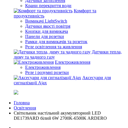
Датчики затоплення
Крани перекриття води
Комфорт та
продуктивність
Вимикачі LightSwitch
Датчики якості повітря
Кнопки для вимикача
Панели для розетки
Рамки для вимикачів та розеток
Реле освітлення та живлення
Датчики тепла,
диму та чадного газу
Електроживлення
Електроживлення
Реле і розумні розетки
Аксесуари для
сигналізації Ajax
Головна
Освітлення
Свiтильник настiльний акумуляторний LED
DE1739ARD білий 6W 2700K-6500K ARDERO