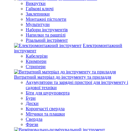
Викрутки
Гайкові ключі
Заклепники
Монтажні пістолети
Мультитули
Набори інструментів
Напилки та рашпілі
Різальний інстрімент
Електромонтажний
інструмент
Кабелерізи
Кримпери
Стрипери
Витратний матеріал до інструменту та приладдя
Акумулятори та зарядні пристрої для інструменту і
садової техніки
Біти для шуруповерта
Бури
Диски
Корончасті свердла
Мітчики та плашки
Свердла
Фрези