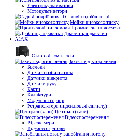
Електрокультиватори
Мотокультиватори
Садові подрібнювачі
Мойки високого тиску
Промислові пилосмоки
Драбини, підмостки
AJAX
Стартові комплекти
Захист від вторгнення
Брелоки
Датчик розбиття скла
Датчики відкриття
Датчики руху
Карти
Клавіатури
Модулі інтеграції
Ретранслятори (підсилювачі сигналу)
Централі (хаби)
Відеоспостереження
Відеокамери
Відеореєстратори
Запобігання потопу