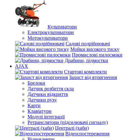
Культиватори
Електрокультиватори
Мотокультиватори
Садові подрібнювачі
Мойки високого тиску
Промислові пилосмоки
Драбини, підмостки
AJAX
Стартові комплекти
Захист від вторгнення
Брелоки
Датчик розбиття скла
Датчики відкриття
Датчики руху
Карти
Клавіатури
Модулі інтеграції
Ретранслятори (підсилювачі сигналу)
Централі (хаби)
Відеоспостереження
Відеокамери