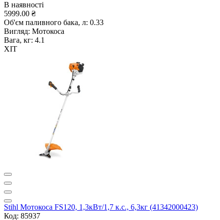
В наявності
5999.00 ₴
Об'єм паливного бака, л:
0.33
Вигляд:
Мотокоса
Вага, кг:
4.1
ХІТ
Stihl Мотокоса FS120, 1,3кВт/1,7 к.с., 6,3кг (41342000423)
Код: 85937