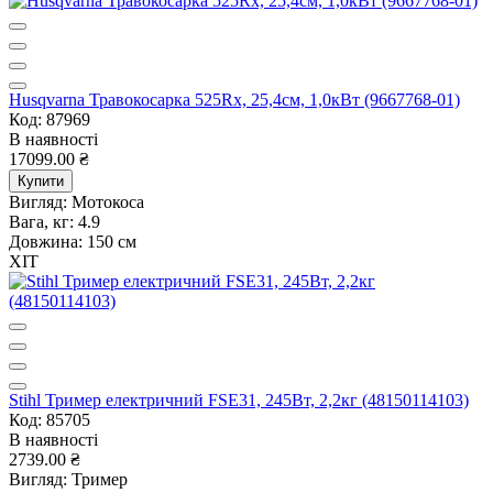
Husqvarna Травокосарка 525Rx, 25,4см, 1,0кВт (9667768-01)
Код: 87969
В наявності
17099.00 ₴
Купити
Вигляд:
Мотокоса
Вага, кг:
4.9
Довжина:
150 см
ХІТ
Stihl Тример електричний FSE31, 245Вт, 2,2кг (48150114103)
Код: 85705
В наявності
2739.00 ₴
Вигляд:
Тример