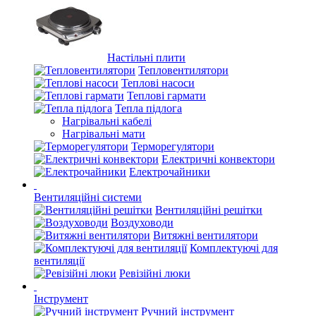
Настільні плити
Тепловентилятори
Теплові насоси
Теплові гармати
Тепла підлога
Нагрівальні кабелі
Нагрівальні мати
Терморегулятори
Електричні конвектори
Електрочайники
Вентиляційні системи
Вентиляційні решітки
Воздуховоди
Витяжні вентилятори
Комплектуючі для
вентиляції
Ревізійні люки
Інструмент
Ручний інструмент