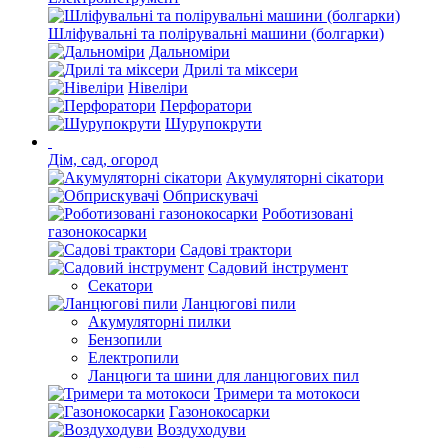
Шліфувальні та полірувальні машини (болгарки)
Дальноміри
Дрилі та міксери
Нівеліри
Перфоратори
Шурупокрути
Дім, сад, огород
Акумуляторні сікатори
Обприскувачі
Роботизовані
газонокосарки
Садові трактори
Садовий інструмент
Секатори
Ланцюгові пили
Акумуляторні пилки
Бензопили
Електропили
Ланцюги та шини для ланцюгових пил
Тримери та мотокоси
Газонокосарки
Воздуходуви