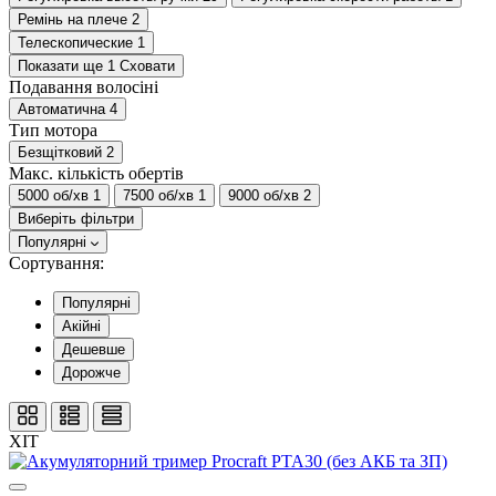
Ремінь на плече
2
Телескопические
1
Показати ще 1
Сховати
Подавання волосіні
Автоматична
4
Тип мотора
Безщітковий
2
Макс. кількість обертів
5000 об/хв
1
7500 об/хв
1
9000 об/хв
2
Виберіть фільтри
Популярні
Сортування:
Популярні
Акійні
Дешевше
Дорожче
ХІТ