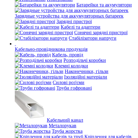
Батарейки та акумулятори
Зарядные устройства для аккумуляторных батареек
Зарядні пристрої
Кабелі та адаптери
Сонячні зарядні пристрої
Стабілізатори напруги
Кабельно-провідникова продукція
Кабель, провід
Розподільчі коробки
Клемні колодки
Наконечники, гільзи
Ізоляційні матеріали
Силові роз'єми
Труби гофровані
Кабельний канал
Металорукав
Труба жорстка
Кріплення для кабелів