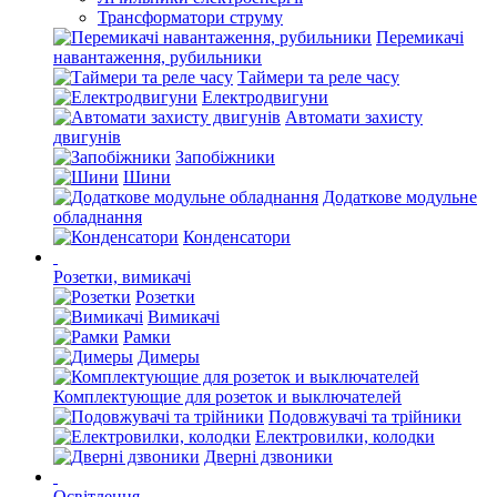
Трансформатори струму
Перемикачі
навантаження, рубильники
Таймери та реле часу
Електродвигуни
Автомати захисту
двигунів
Запобіжники
Шини
Додаткове модульне
обладнання
Конденсатори
Розетки, вимикачі
Розетки
Вимикачі
Рамки
Димеры
Комплектующие для розеток и выключателей
Подовжувачі та трійники
Електровилки, колодки
Дверні дзвоники
Освітлення