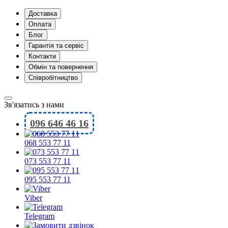
Доставка
Оплата
Блог
Гарантія та сервіс
Контакти
Обмін та повернення
Співробітництво
Зв'язатись з нами
096 646 46 16
068 553 77 11
073 553 77 11
095 553 77 11
Viber
Telegram