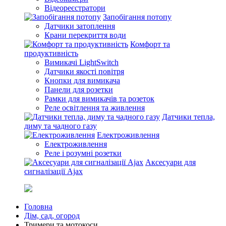
Відеореєстратори
Запобігання потопу
Датчики затоплення
Крани перекриття води
Комфорт та
продуктивність
Вимикачі LightSwitch
Датчики якості повітря
Кнопки для вимикача
Панели для розетки
Рамки для вимикачів та розеток
Реле освітлення та живлення
Датчики тепла,
диму та чадного газу
Електроживлення
Електроживлення
Реле і розумні розетки
Аксесуари для
сигналізації Ajax
Головна
Дім, сад, огород
Тримери та мотокоси