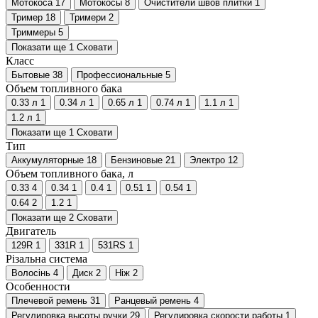
Мотокоса
17
Мотокосы
8
Очистители швов плитки
1
Тример
18
Тримери
2
Триммеры
5
Показати ще 1
Сховати
Класс
Бытовые
38
Профессиональные
5
Объем топливного бака
0.33 л
1
0.34 л
1
0.65 л
1
0.74 л
1
1.1 л
1
1.2 л
1
Показати ще 1
Сховати
Тип
Аккумуляторные
18
Бензиновые
21
Электро
12
Объем топливного бака, л
0.33
4
0.34
1
0.4
1
0.51
1
0.54
1
0.64
2
1.2
1
Показати ще 2
Сховати
Двигатель
129R
1
331R
1
531RS
1
Різальна система
Волосінь
4
Диск
2
Ніж
2
Особенности
Плечевой ремень
31
Ранцевый ремень
4
Регулировка высоты ручки
29
Регулировка скорости работы
1