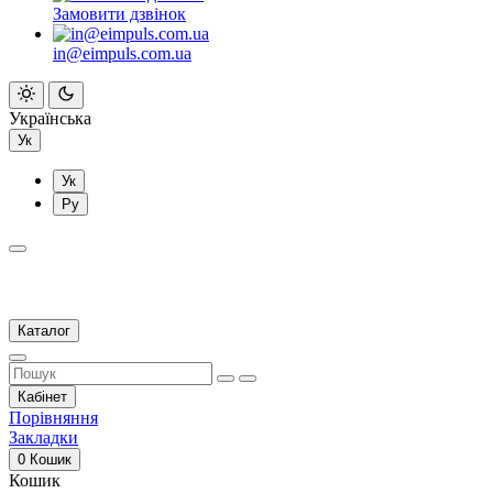
Замовити дзвінок
in@eimpuls.com.ua
Українська
Ук
Ук
Ру
Каталог
Кабінет
Порівняння
Закладки
0
Кошик
Кошик