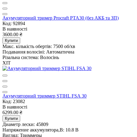
Акумуляторний тример Procraft PTA30 (без АКБ та ЗП)
Код: 92894
В наявності
3600.00 ₴
Купити
Макс. кількість обертів:
7500 об/хв
Подавання волосіні:
Автоматична
Різальна система:
Волосінь
ХІТ
Акумуляторний триммер STIHL FSA 30
Код: 23082
В наявності
6299.00 ₴
Купити
Диаметр лески:
45809
Напряжение аккумулятора,В:
10.8 В
Вигляд:
Триммеры