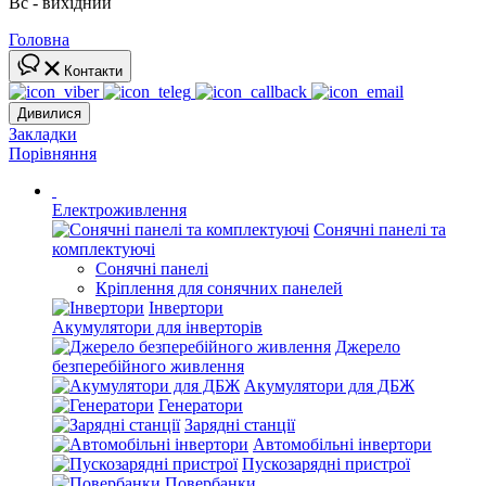
Вс - вихідний
Головна
Контакти
Дивилися
Закладки
Порівняння
Електроживлення
Сонячні панелі та
комплектуючі
Сонячні панелі
Кріплення для сонячних панелей
Інвертори
Акумулятори для інверторів
Джерело
безперебійного живлення
Акумулятори для ДБЖ
Генератори
Зарядні станції
Автомобільні інвертори
Пускозарядні пристрої
Повербанки