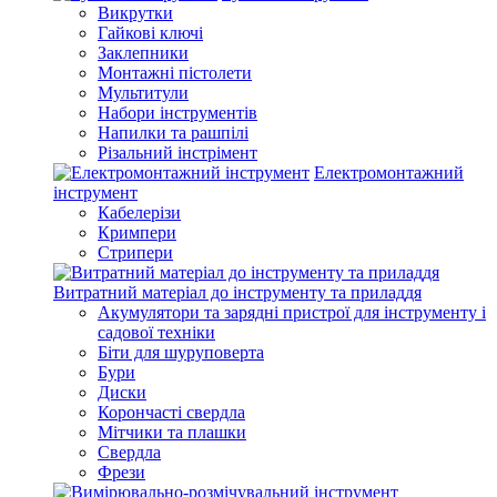
Викрутки
Гайкові ключі
Заклепники
Монтажні пістолети
Мультитули
Набори інструментів
Напилки та рашпілі
Різальний інстрімент
Електромонтажний
інструмент
Кабелерізи
Кримпери
Стрипери
Витратний матеріал до інструменту та приладдя
Акумулятори та зарядні пристрої для інструменту і
садової техніки
Біти для шуруповерта
Бури
Диски
Корончасті свердла
Мітчики та плашки
Свердла
Фрези