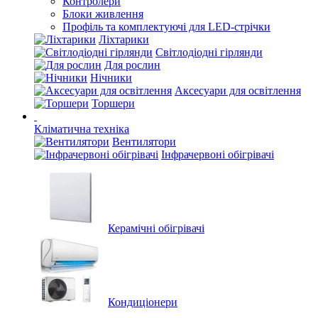
Контролери
Блоки живлення
Профіль та комплектуючі для LED-стрічки
Ліхтарики
Світлодіодні гірлянди
Для рослин
Нічники
Аксесуари для освітлення
Торшери
Кліматична техніка
Вентилятори
Інфрачервоні обігрівачі
Керамічні обігрівачі
Кондиціонери