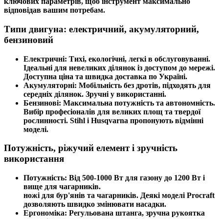
ключових параметрів, щоб інструмент максимально
відповідав вашим потребам.
Типи двигуна: електричний, акумуляторний,
бензиновий
Електричні:
Тихі, екологічні, легкі в обслуговуванні.
Ідеальні для невеликих ділянок із доступом до мережі.
Доступна ціна та швидка доставка по Україні.
Акумуляторні:
Мобільність без дротів, підходять для
середніх ділянок. Зручні у використанні.
Бензинові:
Максимальна потужність та автономність.
Вибір професіоналів для великих площ та твердої
рослинності. Stihl і Husqvarna пропонують відмінні
моделі.
Потужність, ріжучий елемент і зручність
використання
Потужність:
Від 500-1000 Вт для газону до 1200 Вт і
вище для чагарників.
ножі для бур'янів та чагарників. Деякі моделі Procraft
дозволяють швидко змінювати насадки.
Ергономіка:
Регульована штанга, зручна рукоятка