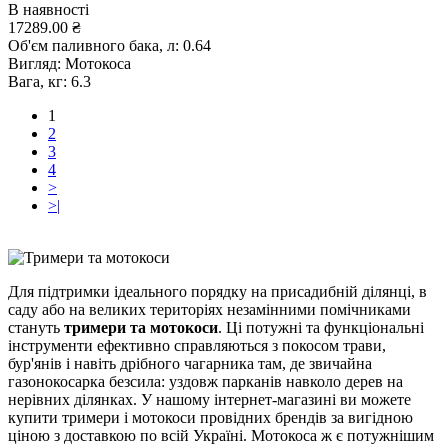
В наявності
17289.00 ₴
Об'єм паливного бака, л:
0.64
Вигляд:
Мотокоса
Вага, кг:
6.3
1
2
3
4
>
>|
Для підтримки ідеального порядку на присадибній ділянці, в
саду або на великих територіях незамінними помічниками
стануть
тримери та мотокоси
. Ці потужні та функціональні
інструменти ефективно справляються з покосом трави,
бур'янів і навіть дрібного чагарника там, де звичайна
газонокосарка безсила: уздовж парканів навколо дерев на
нерівних ділянках. У нашому інтернет-магазині ви можете
купити тримери і мотокоси провідних брендів за вигідною
ціною з доставкою по всій Україні. Мотокоса ж є потужнішим