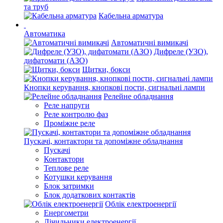
та труб
Кабельна арматура
Автоматика
Автоматичні вимикачі
Дифреле (УЗО),
дифатомати (АЗО)
Щитки, бокси
Кнопки керування, кнопкові пости, сигнальні лампи
Релейне обладнання
Реле напруги
Реле контролю фаз
Проміжне реле
Пускачі, контактори та допоміжне обладнання
Пускачі
Контактори
Теплове реле
Котушки керування
Блок затримки
Блок додаткових контактів
Облік електроенергії
Енергометри
Лічильники електроенергії