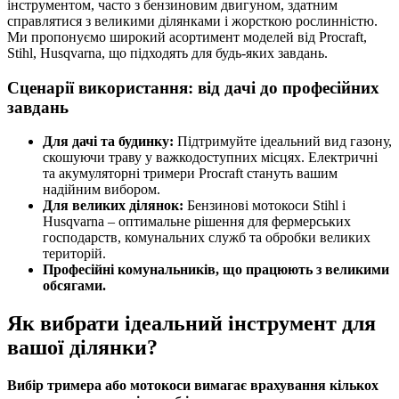
інструментом, часто з бензиновим двигуном, здатним
справлятися з великими ділянками і жорсткою рослинністю.
Ми пропонуємо широкий асортимент моделей від Procraft,
Stihl, Husqvarna, що підходять для будь-яких завдань.
Сценарії використання: від дачі до професійних
завдань
Для дачі та будинку:
Підтримуйте ідеальний вид газону,
скошуючи траву у важкодоступних місцях. Електричні
та акумуляторні тримери Procraft стануть вашим
надійним вибором.
Для великих ділянок:
Бензинові мотокоси Stihl і
Husqvarna – оптимальне рішення для фермерських
господарств, комунальних служб та обробки великих
територій.
Професійні комунальників, що працюють з великими
обсягами.
Як вибрати ідеальний інструмент для
вашої ділянки?
Вибір тримера або мотокоси вимагає врахування кількох