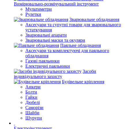
Вимірювально-розмічувальний інструмент
Мультиметри
Рулетки
Зварювальне обладнання
Аксесуари та супутні товари для зварювального
устаткування
Зварювальні апарати
Зварювальні маски та окуляри
Паяльне обладнання
Аксесуари та комплектуючі для паяльного
обладнання
Газові паяльники
Електричні паяльники
Засоби
індивідуального захисту
Будівельне кріплення
Анкери
Болти
Гайки
Дюбелі
Саморізи
Шайби
Шурупи
Електроінструмент