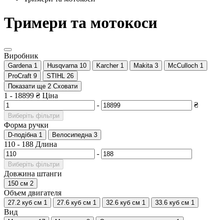
Тримери та мотокоси
Виробник
Gardena
1
Husqvarna
10
Karcher
1
Makita
3
McCulloch
1
ProCraft
9
STIHL
26
Показати ще 2
Сховати
1
-
18899
₴
Ціна
-
₴
Виберіть фільтри
Форма ручки
D-подібна
1
Велосипедна
3
110
-
188
Длина
-
Виберіть фільтри
Довжина штанги
150 см
2
Объем двигателя
27.2 куб см
1
27.6 куб см
1
32.6 куб см
1
33.6 куб см
1
Вид