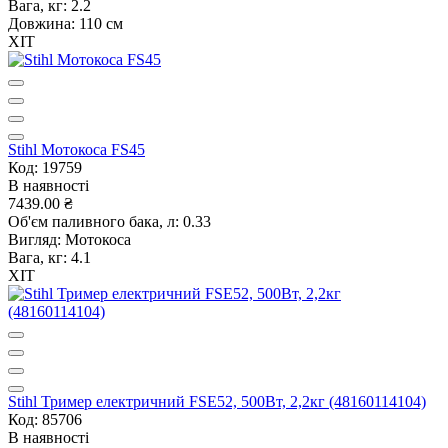
Вага, кг:
2.2
Довжина:
110 см
ХІТ
Stihl Мотокоса FS45
Код: 19759
В наявності
7439.00 ₴
Об'єм паливного бака, л:
0.33
Вигляд:
Мотокоса
Вага, кг:
4.1
ХІТ
Stihl Тример електричний FSE52, 500Вт, 2,2кг (48160114104)
Код: 85706
В наявності