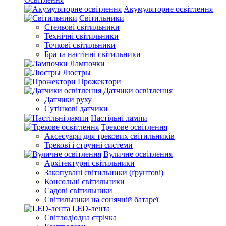
Акумуляторне освітлення
Світильники
Стельові світильники
Технічні світильники
Точкові світильники
Бра та настінні світильники
Лампочки
Люстры
Прожектори
Датчики освітлення
Датчики руху
Сутінкові датчики
Настільні лампи
Трекове освітлення
Аксесуари для трекових світильників
Трекові і струнні системи
Вуличне освітлення
Архітектурні світильники
Закопувані світильники (ґрунтові)
Консольні світильники
Садові світильники
Світильники на сонячній батареї
LED-лента
Світлодіодна стрічка