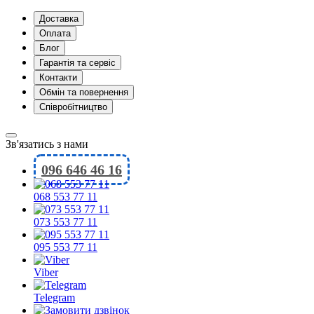
Доставка
Оплата
Блог
Гарантія та сервіс
Контакти
Обмін та повернення
Співробітництво
Зв'язатись з нами
096 646 46 16
068 553 77 11
073 553 77 11
095 553 77 11
Viber
Telegram