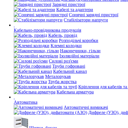
Зарядні пристрої
Кабелі та адаптери
Сонячні зарядні пристрої
Стабілізатори напруги
Кабельно-провідникова продукція
Кабель, провід
Розподільчі коробки
Клемні колодки
Наконечники, гільзи
Ізоляційні матеріали
Силові роз'єми
Труби гофровані
Кабельний канал
Металорукав
Труба жорстка
Кріплення для кабелів та
Кабельна арматура
Автоматика
Автоматичні вимикачі
Дифреле (УЗО), ди
Щитки, бокси