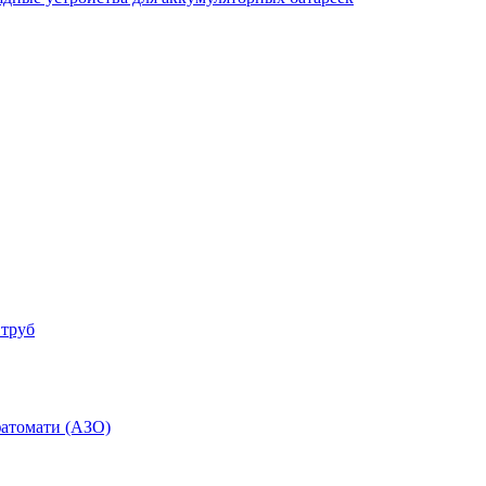
 труб
фатомати (АЗО)