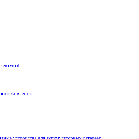
плектуючі
йного живлення
ядные устройства для аккумуляторных батареек