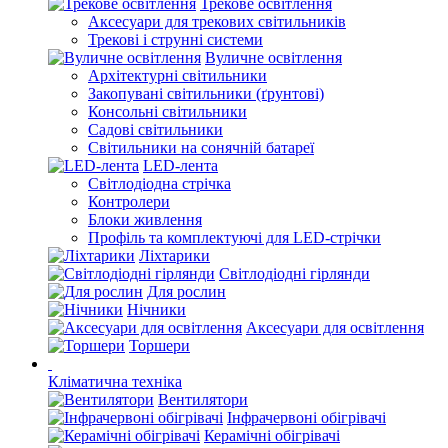
Трекове освітлення
Аксесуари для трекових світильників
Трекові і струнні системи
Вуличне освітлення
Архітектурні світильники
Закопувані світильники (ґрунтові)
Консольні світильники
Садові світильники
Світильники на сонячній батареї
LED-лента
Світлодіодна стрічка
Контролери
Блоки живлення
Профіль та комплектуючі для LED-стрічки
Ліхтарики
Світлодіодні гірлянди
Для рослин
Нічники
Аксесуари для освітлення
Торшери
Кліматична техніка
Вентилятори
Інфрачервоні обігрівачі
Керамічні обігрівачі