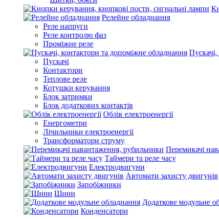
Кн
Релейне обладнання
Реле напруги
Реле контролю фаз
Проміжне реле
Пускачі,
Пускачі
Контактори
Теплове реле
Котушки керування
Блок затримки
Блок додаткових контактів
Облік електроенергії
Енергометри
Лічильники електроенергії
Трансформатори струму
Перемикачі нав
Таймери та реле часу
Електродвигуни
Автомати захисту двигунів
Запобіжники
Шини
Додаткове модульне о
Конденсатори