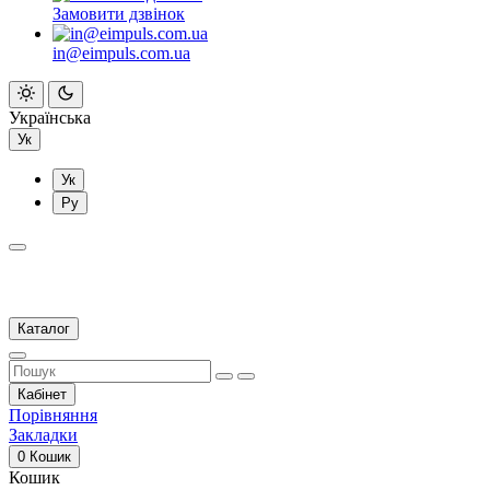
Замовити дзвінок
in@eimpuls.com.ua
Українська
Ук
Ук
Ру
Каталог
Кабінет
Порівняння
Закладки
0
Кошик
Кошик