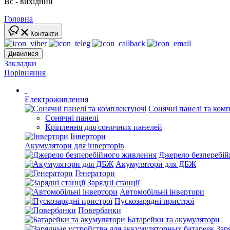
Вс - вихідний
Головна
Контакти
Дивилися
Закладки
Порівняння
Електроживлення
Сонячні панелі та ком
Сонячні панелі
Кріплення для сонячних панелей
Інвертори
Акумулятори для інверторів
Джерело безперебі
Акумулятори для ДБЖ
Генератори
Зарядні станції
Автомобільні інвертори
Пускозарядні пристрої
Повербанки
Батарейки та акумулятори
Зар