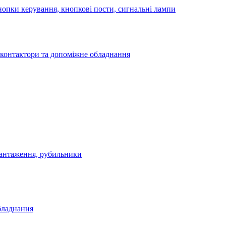
опки керування, кнопкові пости, сигнальні лампи
 контактори та допоміжне обладнання
антаження, рубильники
бладнання