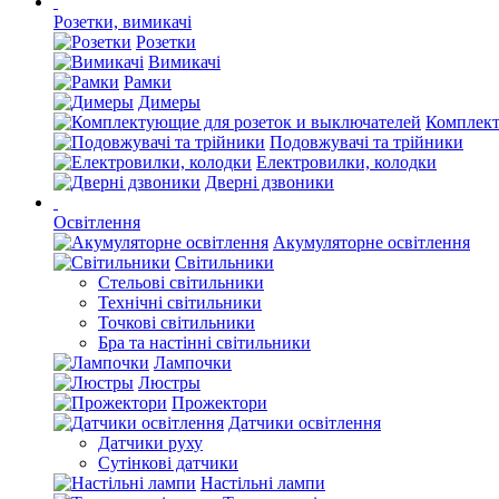
Розетки, вимикачі
Розетки
Вимикачі
Рамки
Димеры
Комплект
Подовжувачі та трійники
Електровилки, колодки
Дверні дзвоники
Освітлення
Акумуляторне освітлення
Світильники
Стельові світильники
Технічні світильники
Точкові світильники
Бра та настінні світильники
Лампочки
Люстры
Прожектори
Датчики освітлення
Датчики руху
Сутінкові датчики
Настільні лампи