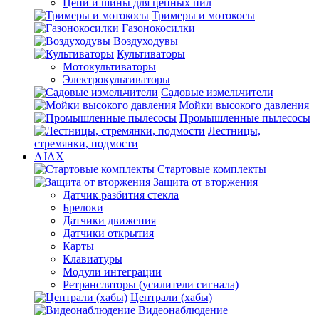
Цепи и шины для цепных пил
Тримеры и мотокосы
Газонокосилки
Воздуходувы
Культиваторы
Мотокультиваторы
Электрокультиваторы
Садовые измельчители
Мойки высокого давления
Промышленные пылесосы
Лестницы,
стремянки, подмости
AJAX
Стартовые комплекты
Защита от вторжения
Датчик разбития стекла
Брелоки
Датчики движения
Датчики открытия
Карты
Клавиатуры
Модули интеграции
Ретрансляторы (усилители сигнала)
Централи (хабы)
Видеонаблюдение