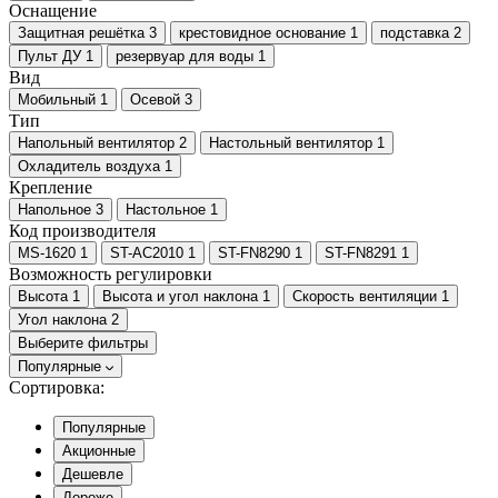
Оснащение
Защитная решётка
3
крестовидное основание
1
подставка
2
Пульт ДУ
1
резервуар для воды
1
Вид
Мобильный
1
Осевой
3
Тип
Напольный вентилятор
2
Настольный вентилятор
1
Охладитель воздуха
1
Крепление
Напольное
3
Настольное
1
Код производителя
MS-1620
1
ST-AC2010
1
ST-FN8290
1
ST-FN8291
1
Возможность регулировки
Высота
1
Высота и угол наклона
1
Скорость вентиляции
1
Угол наклона
2
Выберите фильтры
Популярные
Сортировка:
Популярные
Акционные
Дешевле
Дороже