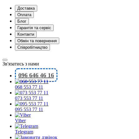
Доставка
Оплата
Блог
Гарантія та сервіс
Контакти
Обмін та повернення
Співробітництво
Зв'язатись з нами
096 646 46 16
068 553 77 11
073 553 77 11
095 553 77 11
Viber
Telegram