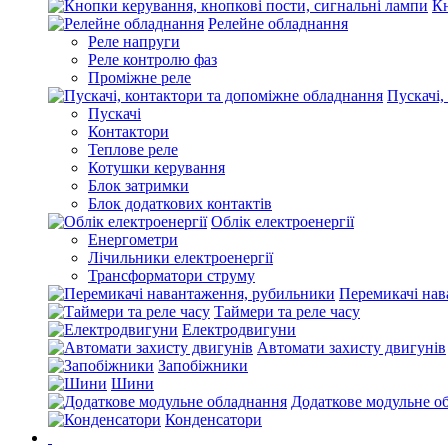
Кн
Релейне обладнання
Реле напруги
Реле контролю фаз
Проміжне реле
Пускачі,
Пускачі
Контактори
Теплове реле
Котушки керування
Блок затримки
Блок додаткових контактів
Облік електроенергії
Енергометри
Лічильники електроенергії
Трансформатори струму
Перемикачі нав
Таймери та реле часу
Електродвигуни
Автомати захисту двигунів
Запобіжники
Шини
Додаткове модульне о
Конденсатори