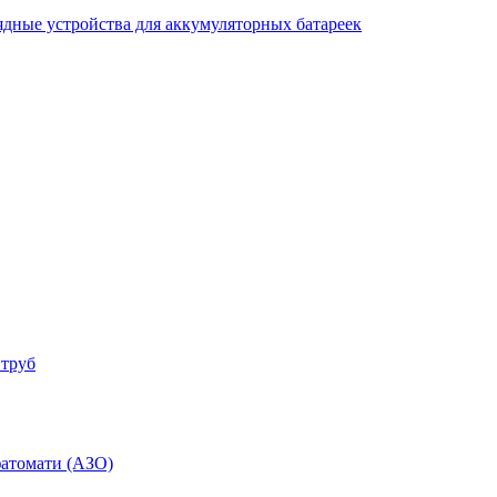
ядные устройства для аккумуляторных батареек
 труб
фатомати (АЗО)