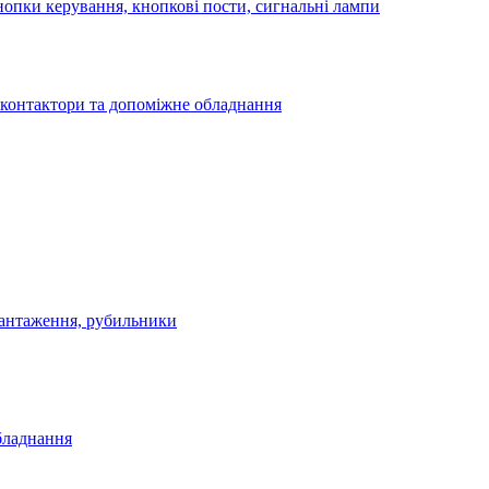
опки керування, кнопкові пости, сигнальні лампи
 контактори та допоміжне обладнання
антаження, рубильники
бладнання