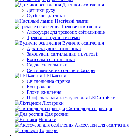
Датчики освітлення
Датчики руху
Сутінкові датчики
Настільні лампи
Трекове освітлення
Аксесуари для трекових світильників
Трекові і струнні системи
Вуличне освітлення
Архітектурні світильники
Закопувані світильники (ґрунтові)
Консольні світильники
Садові світильники
Світильники на сонячній батареї
LED-лента
Світлодіодна стрічка
Контролери
Блоки живлення
Профіль та комплектуючі для LED-стрічки
Ліхтарики
Світлодіодні гірлянди
Для рослин
Нічники
Аксесуари для освітлення
Торшери