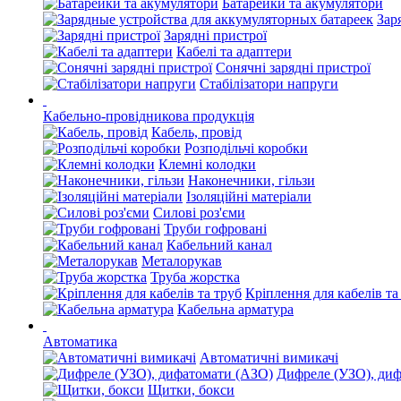
Батарейки та акумулятори
Зар
Зарядні пристрої
Кабелі та адаптери
Сонячні зарядні пристрої
Стабілізатори напруги
Кабельно-провідникова продукція
Кабель, провід
Розподільчі коробки
Клемні колодки
Наконечники, гільзи
Ізоляційні матеріали
Силові роз'єми
Труби гофровані
Кабельний канал
Металорукав
Труба жорстка
Кріплення для кабелів та
Кабельна арматура
Автоматика
Автоматичні вимикачі
Дифреле (УЗО), ди
Щитки, бокси