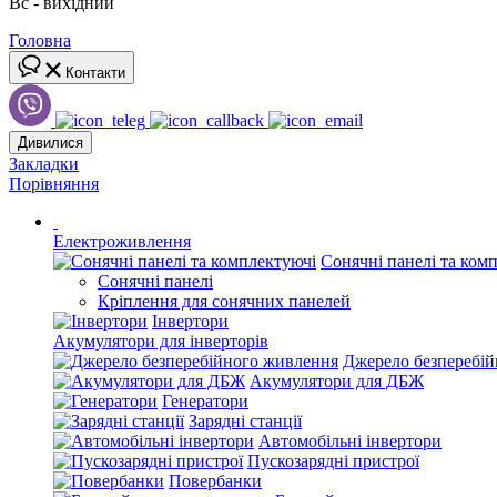
Вс - вихідний
Головна
Контакти
Дивилися
Закладки
Порівняння
Електроживлення
Сонячні панелі та ком
Сонячні панелі
Кріплення для сонячних панелей
Інвертори
Акумулятори для інверторів
Джерело безперебі
Акумулятори для ДБЖ
Генератори
Зарядні станції
Автомобільні інвертори
Пускозарядні пристрої
Повербанки