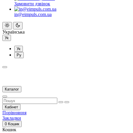
Замовити дзвінок
in@eimpuls.com.ua
Українська
Ук
Ук
Ру
Каталог
Кабінет
Порівняння
Закладки
0
Кошик
Кошик