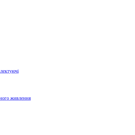
плектуючі
йного живлення