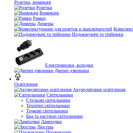
Розетки, вимикачі
Розетки
Вимикачі
Рамки
Димеры
Комплект
Подовжувачі та трійники
Електровилки, колодки
Дверні дзвоники
Освітлення
Акумуляторне освітлення
Світильники
Стельові світильники
Технічні світильники
Точкові світильники
Бра та настінні світильники
Лампочки
Люстры
Прожектори