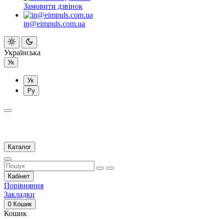
Замовити дзвінок
in@eimpuls.com.ua
Українська
Ук
Ук
Ру
Каталог
Кабінет
Порівняння
Закладки
0
Кошик
Кошик