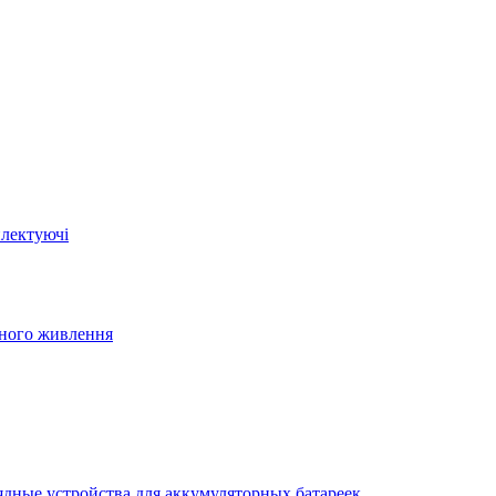
плектуючі
йного живлення
ядные устройства для аккумуляторных батареек