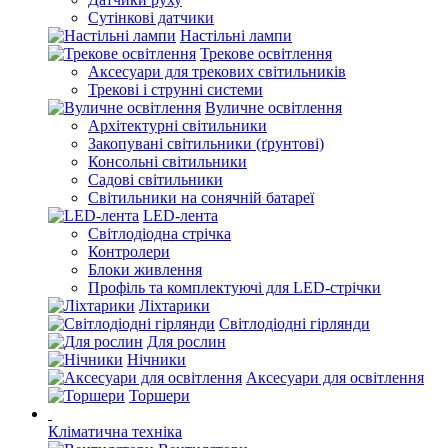
Сутінкові датчики
Настільні лампи
Трекове освітлення
Аксесуари для трекових світильників
Трекові і струнні системи
Вуличне освітлення
Архітектурні світильники
Закопувані світильники (ґрунтові)
Консольні світильники
Садові світильники
Світильники на сонячній батареї
LED-лента
Світлодіодна стрічка
Контролери
Блоки живлення
Профіль та комплектуючі для LED-стрічки
Ліхтарики
Світлодіодні гірлянди
Для рослин
Нічники
Аксесуари для освітлення
Торшери
Кліматична техніка