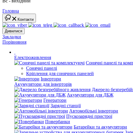
Вс - вихідний
Головна
Контакти
Дивилися
Закладки
Порівняння
Електроживлення
Сонячні панелі та ком
Сонячні панелі
Кріплення для сонячних панелей
Інвертори
Акумулятори для інверторів
Джерело безперебі
Акумулятори для ДБЖ
Генератори
Зарядні станції
Автомобільні інвертори
Пускозарядні пристрої
Повербанки
Батарейки та акумулятори
Зар