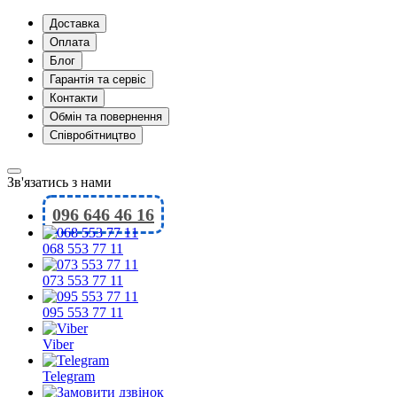
Доставка
Оплата
Блог
Гарантія та сервіс
Контакти
Обмін та повернення
Співробітництво
Зв'язатись з нами
096 646 46 16
068 553 77 11
073 553 77 11
095 553 77 11
Viber
Telegram