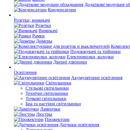
Додаткове модульне о
Конденсатори
Розетки, вимикачі
Розетки
Вимикачі
Рамки
Димеры
Комплект
Подовжувачі та трійники
Електровилки, колодки
Дверні дзвоники
Освітлення
Акумуляторне освітлення
Світильники
Стельові світильники
Технічні світильники
Точкові світильники
Бра та настінні світильники
Лампочки
Люстры
Прожектори
Датчики освітлення
Датчики руху