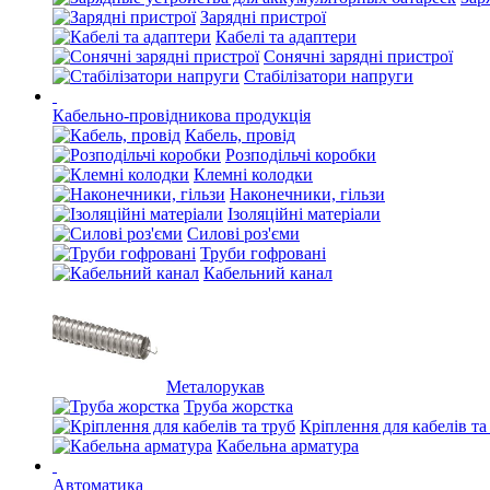
Зарядні пристрої
Кабелі та адаптери
Сонячні зарядні пристрої
Стабілізатори напруги
Кабельно-провідникова продукція
Кабель, провід
Розподільчі коробки
Клемні колодки
Наконечники, гільзи
Ізоляційні матеріали
Силові роз'єми
Труби гофровані
Кабельний канал
Металорукав
Труба жорстка
Кріплення для кабелів та
Кабельна арматура
Автоматика