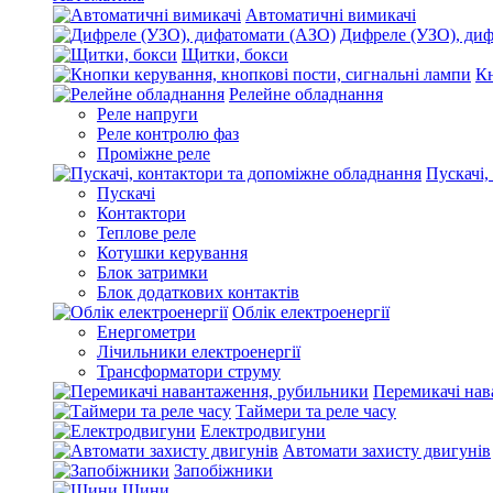
Автоматичні вимикачі
Дифреле (УЗО), ди
Щитки, бокси
Кн
Релейне обладнання
Реле напруги
Реле контролю фаз
Проміжне реле
Пускачі,
Пускачі
Контактори
Теплове реле
Котушки керування
Блок затримки
Блок додаткових контактів
Облік електроенергії
Енергометри
Лічильники електроенергії
Трансформатори струму
Перемикачі нав
Таймери та реле часу
Електродвигуни
Автомати захисту двигунів
Запобіжники
Шини