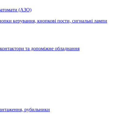
фатомати (АЗО)
опки керування, кнопкові пости, сигнальні лампи
 контактори та допоміжне обладнання
антаження, рубильники