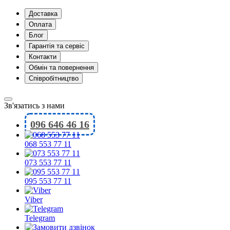
Доставка
Оплата
Блог
Гарантія та сервіс
Контакти
Обмін та повернення
Співробітництво
Зв'язатись з нами
096 646 46 16
068 553 77 11
073 553 77 11
095 553 77 11
Viber
Telegram