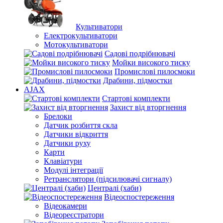
Культиватори
Електрокультиватори
Мотокультиватори
Садові подрібнювачі
Мойки високого тиску
Промислові пилосмоки
Драбини, підмостки
AJAX
Стартові комплекти
Захист від вторгнення
Брелоки
Датчик розбиття скла
Датчики відкриття
Датчики руху
Карти
Клавіатури
Модулі інтеграції
Ретранслятори (підсилювачі сигналу)
Централі (хаби)
Відеоспостереження
Відеокамери
Відеореєстратори