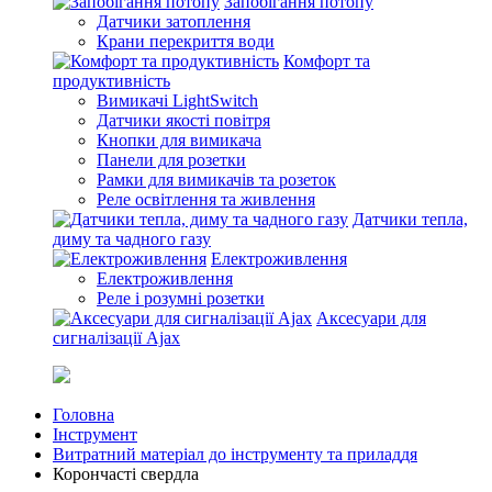
Запобігання потопу
Датчики затоплення
Крани перекриття води
Комфорт та
продуктивність
Вимикачі LightSwitch
Датчики якості повітря
Кнопки для вимикача
Панели для розетки
Рамки для вимикачів та розеток
Реле освітлення та живлення
Датчики тепла,
диму та чадного газу
Електроживлення
Електроживлення
Реле і розумні розетки
Аксесуари для
сигналізації Ajax
Головна
Інструмент
Витратний матеріал до інструменту та приладдя
Корончасті свердла