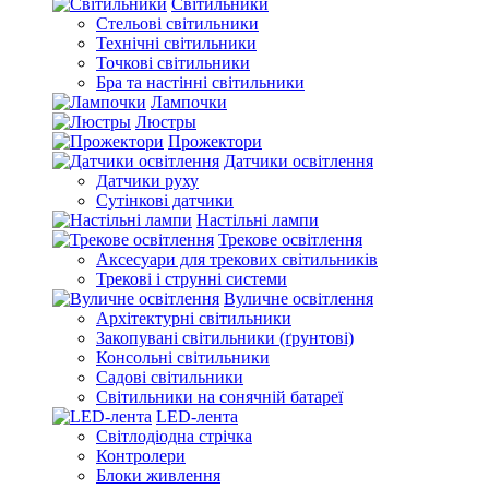
Світильники
Стельові світильники
Технічні світильники
Точкові світильники
Бра та настінні світильники
Лампочки
Люстры
Прожектори
Датчики освітлення
Датчики руху
Сутінкові датчики
Настільні лампи
Трекове освітлення
Аксесуари для трекових світильників
Трекові і струнні системи
Вуличне освітлення
Архітектурні світильники
Закопувані світильники (ґрунтові)
Консольні світильники
Садові світильники
Світильники на сонячній батареї
LED-лента
Світлодіодна стрічка
Контролери
Блоки живлення