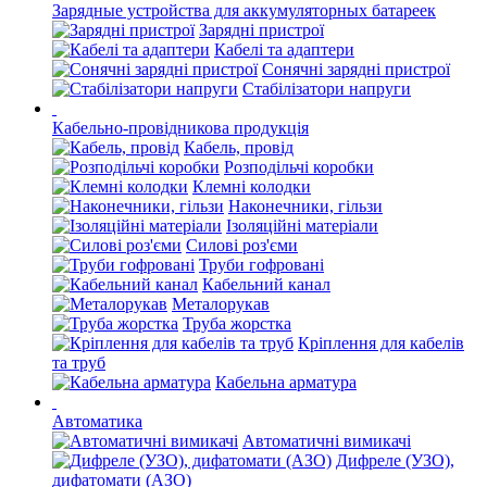
Зарядные устройства для аккумуляторных батареек
Зарядні пристрої
Кабелі та адаптери
Сонячні зарядні пристрої
Стабілізатори напруги
Кабельно-провідникова продукція
Кабель, провід
Розподільчі коробки
Клемні колодки
Наконечники, гільзи
Ізоляційні матеріали
Силові роз'єми
Труби гофровані
Кабельний канал
Металорукав
Труба жорстка
Кріплення для кабелів
та труб
Кабельна арматура
Автоматика
Автоматичні вимикачі
Дифреле (УЗО),
дифатомати (АЗО)