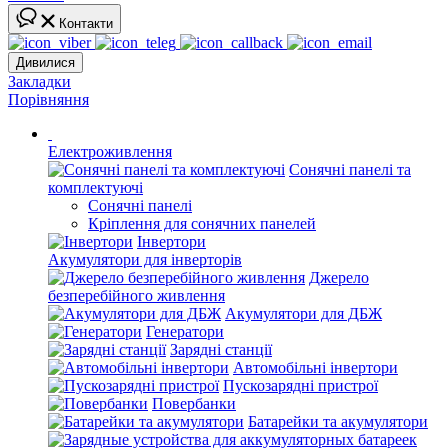
Контакти
Дивилися
Закладки
Порівняння
Електроживлення
Сонячні панелі та
комплектуючі
Сонячні панелі
Кріплення для сонячних панелей
Інвертори
Акумулятори для інверторів
Джерело
безперебійного живлення
Акумулятори для ДБЖ
Генератори
Зарядні станції
Автомобільні інвертори
Пускозарядні пристрої
Повербанки
Батарейки та акумулятори