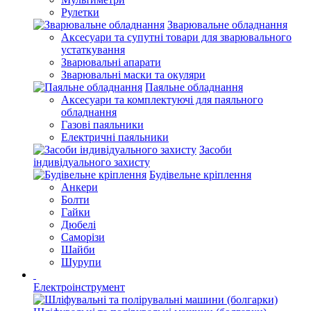
Рулетки
Зварювальне обладнання
Аксесуари та супутні товари для зварювального
устаткування
Зварювальні апарати
Зварювальні маски та окуляри
Паяльне обладнання
Аксесуари та комплектуючі для паяльного
обладнання
Газові паяльники
Електричні паяльники
Засоби
індивідуального захисту
Будівельне кріплення
Анкери
Болти
Гайки
Дюбелі
Саморізи
Шайби
Шурупи
Електроінструмент