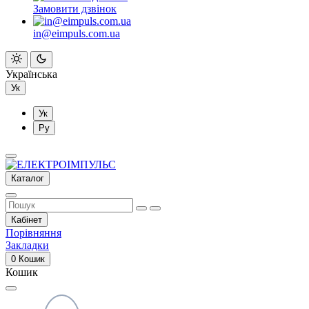
Замовити дзвінок
in@eimpuls.com.ua
Українська
Ук
Ук
Ру
Каталог
Кабінет
Порівняння
Закладки
0
Кошик
Кошик