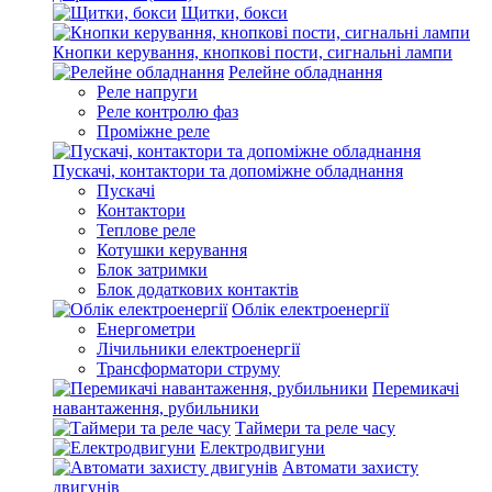
Щитки, бокси
Кнопки керування, кнопкові пости, сигнальні лампи
Релейне обладнання
Реле напруги
Реле контролю фаз
Проміжне реле
Пускачі, контактори та допоміжне обладнання
Пускачі
Контактори
Теплове реле
Котушки керування
Блок затримки
Блок додаткових контактів
Облік електроенергії
Енергометри
Лічильники електроенергії
Трансформатори струму
Перемикачі
навантаження, рубильники
Таймери та реле часу
Електродвигуни
Автомати захисту
двигунів