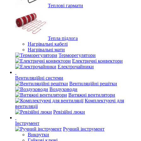
Теплові гармати
Тепла підлога
Нагрівальні кабелі
Нагрівальні мати
Терморегулятори
Електричні конвектори
Електрочайники
Вентиляційні системи
Вентиляційні решітки
Воздуховоди
Витяжні вентилятори
Комплектуючі для
вентиляції
Ревізійні люки
Інструмент
Ручний інструмент
Викрутки
Гайкові ключі