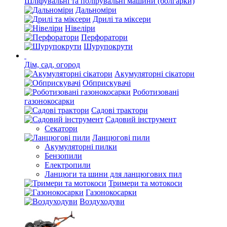
Шліфувальні та полірувальні машини (болгарки)
Дальноміри
Дрилі та міксери
Нівеліри
Перфоратори
Шурупокрути
Дім, сад, огород
Акумуляторні сікатори
Обприскувачі
Роботизовані
газонокосарки
Садові трактори
Садовий інструмент
Секатори
Ланцюгові пили
Акумуляторні пилки
Бензопили
Електропили
Ланцюги та шини для ланцюгових пил
Тримери та мотокоси
Газонокосарки
Воздуходуви