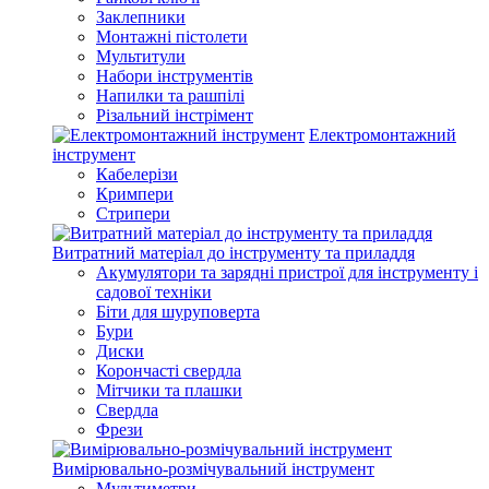
Заклепники
Монтажні пістолети
Мультитули
Набори інструментів
Напилки та рашпілі
Різальний інстрімент
Електромонтажний
інструмент
Кабелерізи
Кримпери
Стрипери
Витратний матеріал до інструменту та приладдя
Акумулятори та зарядні пристрої для інструменту і
садової техніки
Біти для шуруповерта
Бури
Диски
Корончасті свердла
Мітчики та плашки
Свердла
Фрези
Вимірювально-розмічувальний інструмент
Мультиметри