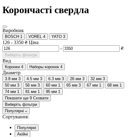
Корончасті свердла
Виробник
BOSCH
1
VOREL
4
YATO
3
126
-
3350
₴
Ціна
-
₴
Виберіть фільтри
Вид
Коронки
4
Наборы коронок
4
Диаметр
3.8 мм
3
4.5 мм
3
6.3 мм
3
26 мм
3
32 мм
3
50 мм
3
56 мм
3
60 мм
1
65 мм
3
67 мм
1
68 мм
1
74 мм
1
81 мм
1
95 мм
1
Показати ще 9
Сховати
Виберіть фільтри
Популярні
Сортування:
Популярні
Акійні