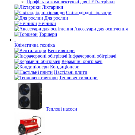
Профіль та комплектуючі для LED-стрічки
Ліхтарики
Світлодіодні гірлянди
Для рослин
Нічники
Аксесуари для освітлення
Торшери
Кліматична техніка
Вентилятори
Інфрачервоні обігрівачі
Керамічні обігрівачі
Кондиціонери
Настільні плити
Тепловентилятори
Теплові насоси