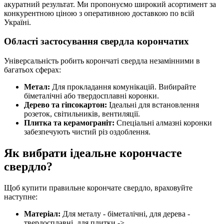
акуратний результат. Ми пропонуємо широкий асортимент за
конкурентною ціною з оперативною доставкою по всій
Україні.
Області застосування свердла корончатих
Універсальність робить корончаті свердла незамінними в
багатьох сферах:
Метал:
Для прокладання комунікацій. Вибирайте
біметалічні або твердосплавні коронки.
Дерево та гіпсокартон:
Ідеальні для встановлення
розеток, світильників, вентиляції.
Плитка та керамограніт:
Спеціальні алмазні коронки
забезпечують чистий різ оздоблення.
Як вибрати ідеальне корончасте
свердло?
Щоб купити правильне корончате свердло, враховуйте
наступне:
Матеріал:
Для металу - біметалічні, для дерева -
твердосплавні, для плитки ->