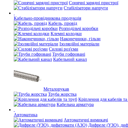
Сонячні зарядні пристрої
Стабілізатори напруги
Кабельно-провідникова продукція
Кабель, провід
Розподільчі коробки
Клемні колодки
Наконечники, гільзи
Ізоляційні матеріали
Силові роз'єми
Труби гофровані
Кабельний канал
Металорукав
Труба жорстка
Кріплення для кабелів та
Кабельна арматура
Автоматика
Автоматичні вимикачі
Дифреле (УЗО), ди