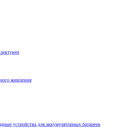
плектуючі
йного живлення
ядные устройства для аккумуляторных батареек