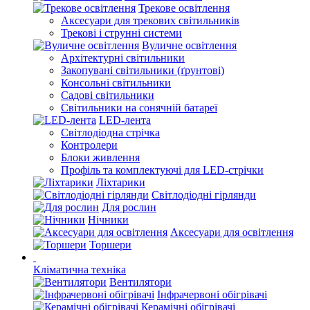
Трекове освітлення
Аксесуари для трекових світильників
Трекові і струнні системи
Вуличне освітлення
Архітектурні світильники
Закопувані світильники (ґрунтові)
Консольні світильники
Садові світильники
Світильники на сонячній батареї
LED-лента
Світлодіодна стрічка
Контролери
Блоки живлення
Профіль та комплектуючі для LED-стрічки
Ліхтарики
Світлодіодні гірлянди
Для рослин
Нічники
Аксесуари для освітлення
Торшери
Кліматична техніка
Вентилятори
Інфрачервоні обігрівачі
Керамічні обігрівачі