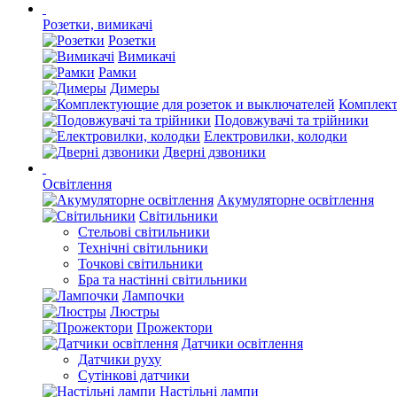
Розетки, вимикачі
Розетки
Вимикачі
Рамки
Димеры
Комплект
Подовжувачі та трійники
Електровилки, колодки
Дверні дзвоники
Освітлення
Акумуляторне освітлення
Світильники
Стельові світильники
Технічні світильники
Точкові світильники
Бра та настінні світильники
Лампочки
Люстры
Прожектори
Датчики освітлення
Датчики руху
Сутінкові датчики
Настільні лампи