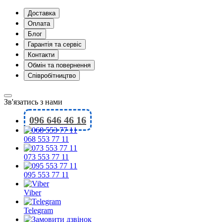
Доставка
Оплата
Блог
Гарантія та сервіс
Контакти
Обмін та повернення
Співробітництво
Зв'язатись з нами
096 646 46 16
068 553 77 11
073 553 77 11
095 553 77 11
Viber
Telegram