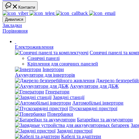
Контакти
Дивилися
Закладки
Порівняння
Електроживлення
Сонячні панелі та ком
Сонячні панелі
Кріплення для сонячних панелей
Інвертори
Акумулятори для інверторів
Джерело безперебі
Акумулятори для ДБЖ
Генератори
Зарядні станції
Автомобільні інвертори
Пускозарядні пристрої
Повербанки
Батарейки та акумулятори
Зар
Зарядні пристрої
Кабелі та адаптери