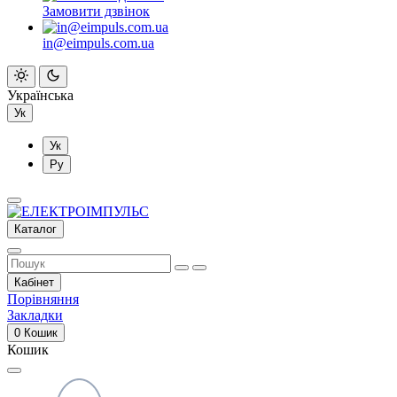
Замовити дзвінок
in@eimpuls.com.ua
Українська
Ук
Ук
Ру
Каталог
Кабінет
Порівняння
Закладки
0
Кошик
Кошик