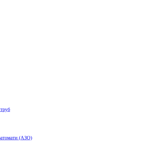
 труб
фатомати (АЗО)