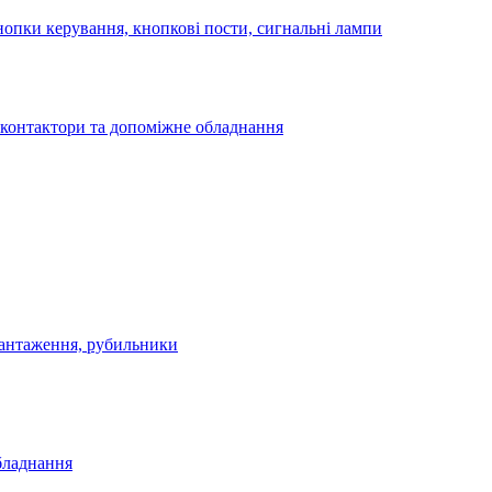
опки керування, кнопкові пости, сигнальні лампи
 контактори та допоміжне обладнання
антаження, рубильники
бладнання