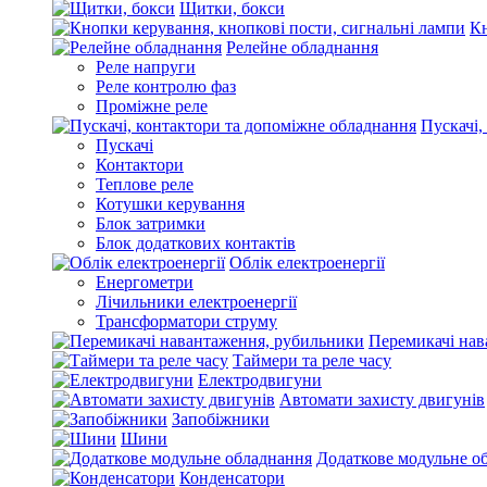
Щитки, бокси
Кн
Релейне обладнання
Реле напруги
Реле контролю фаз
Проміжне реле
Пускачі,
Пускачі
Контактори
Теплове реле
Котушки керування
Блок затримки
Блок додаткових контактів
Облік електроенергії
Енергометри
Лічильники електроенергії
Трансформатори струму
Перемикачі нав
Таймери та реле часу
Електродвигуни
Автомати захисту двигунів
Запобіжники
Шини
Додаткове модульне о
Конденсатори