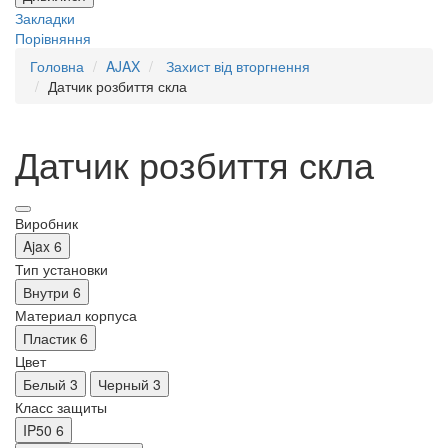
Закладки
Порівняння
Головна
AJAX
Захист від вторгнення
Датчик розбиття скла
Датчик розбиття скла
Виробник
Ajax
6
Тип установки
Внутри
6
Материал корпуса
Пластик
6
Цвет
Белый
3
Черный
3
Класс защиты
IP50
6