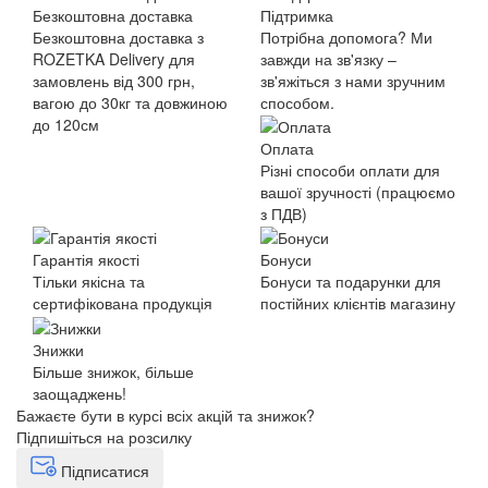
Безкоштовна доставка
Підтримка
Безкоштовна доставка з
Потрібна допомога? Ми
ROZETKA Delivery для
завжди на зв'язку –
замовлень від 300 грн,
зв'яжіться з нами зручним
вагою до 30кг та довжиною
способом.
до 120см
Оплата
Різні способи оплати для
вашої зручності (працюємо
з ПДВ)
Гарантія якості
Бонуси
Тільки якісна та
Бонуси та подарунки для
сертифікована продукція
постійних клієнтів магазину
Знижки
Більше знижок, більше
заощаджень!
Бажаєте бути в курсі всіх акцій та знижок?
Підпишіться на розсилку
Підписатися