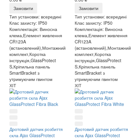
Замовити
Замовити
Тип установки:
всередині
Тип установки:
всередині
Клас захисту:
IP50
Клас захисту:
IP50
Комплектація:
Виносна
Комплектація:
Виносна
клема,Елемент живлення
клема,Елемент живлення
CR123A
CR123A
(встановлений),Монтажний
(встановлений),Монтажний
комплект,Коротка
комплект,Коротка
інструкція,GlassProtect
інструкція,GlassProtect
S,Кріпильна панель
S,Кріпильна панель
SmartBracket з
SmartBracket з
утримуючим гвинтом
утримуючим гвинтом
ХІТ
ХІТ
Дротовий датчик розбиття
Дротовий датчик розбиття
скла Ajax GlassProtect
скла Ajax GlassProtect