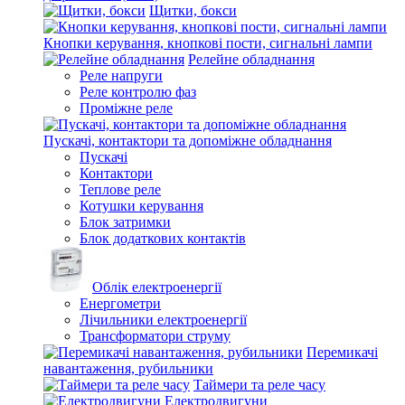
Щитки, бокси
Кнопки керування, кнопкові пости, сигнальні лампи
Релейне обладнання
Реле напруги
Реле контролю фаз
Проміжне реле
Пускачі, контактори та допоміжне обладнання
Пускачі
Контактори
Теплове реле
Котушки керування
Блок затримки
Блок додаткових контактів
Облік електроенергії
Енергометри
Лічильники електроенергії
Трансформатори струму
Перемикачі
навантаження, рубильники
Таймери та реле часу
Електродвигуни