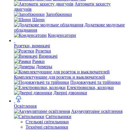
Автомати захисту
двигунів
Запобіжники
Шини
Додаткове модульне
обладнання
Конденсатори
Розетки, вимикачі
Розетки
Вимикачі
Рамки
Димеры
Комплектующие для розеток и выключателей
Подовжувачі та трійники
Електровилки, колодки
Дверні дзвоники
Освітлення
Акумуляторне освітлення
Світильники
Стельові світильники
Технічні світильники