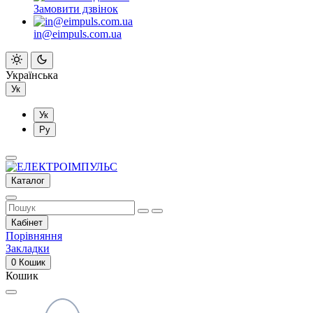
Замовити дзвінок
in@eimpuls.com.ua
Українська
Ук
Ук
Ру
Каталог
Кабінет
Порівняння
Закладки
0
Кошик
Кошик