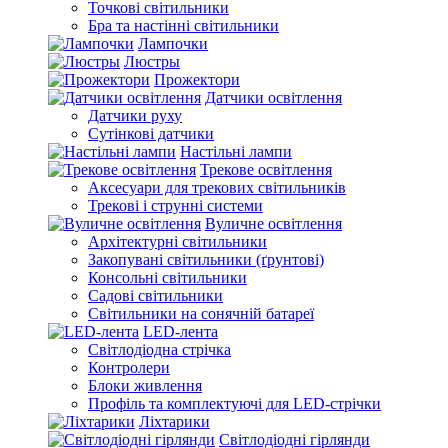
Точкові світильники
Бра та настінні світильники
Лампочки
Люстры
Прожектори
Датчики освітлення
Датчики руху
Сутінкові датчики
Настільні лампи
Трекове освітлення
Аксесуари для трекових світильників
Трекові і струнні системи
Вуличне освітлення
Архітектурні світильники
Закопувані світильники (ґрунтові)
Консольні світильники
Садові світильники
Світильники на сонячній батареї
LED-лента
Світлодіодна стрічка
Контролери
Блоки живлення
Профіль та комплектуючі для LED-стрічки
Ліхтарики
Світлодіодні гірлянди