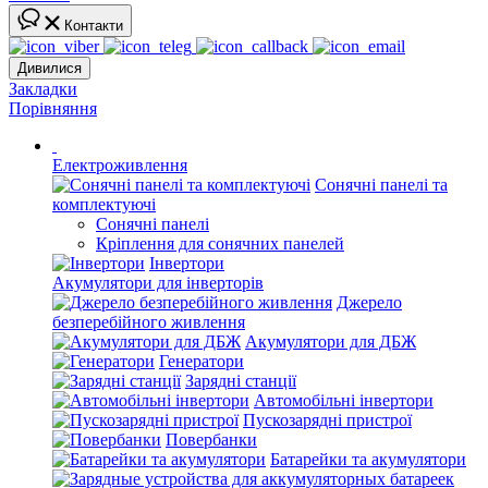
Контакти
Дивилися
Закладки
Порівняння
Електроживлення
Сонячні панелі та
комплектуючі
Сонячні панелі
Кріплення для сонячних панелей
Інвертори
Акумулятори для інверторів
Джерело
безперебійного живлення
Акумулятори для ДБЖ
Генератори
Зарядні станції
Автомобільні інвертори
Пускозарядні пристрої
Повербанки
Батарейки та акумулятори