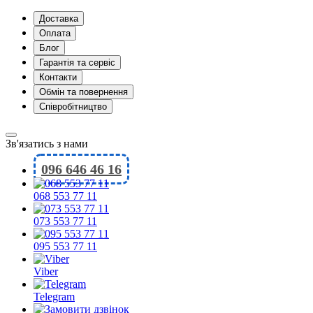
Доставка
Оплата
Блог
Гарантія та сервіс
Контакти
Обмін та повернення
Співробітництво
Зв'язатись з нами
096 646 46 16
068 553 77 11
073 553 77 11
095 553 77 11
Viber
Telegram