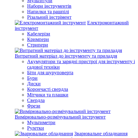
Мультитули
Набори інструментів
Напилки та рашпілі
Різальний інстрімент
Електромонтажний
інструмент
Кабелерізи
Кримпери
Стрипери
Витратний матеріал до інструменту та приладдя
Акумулятори та зарядні пристрої для інструменту і
садової техніки
Біти для шуруповерта
Бури
Диски
Корончасті свердла
Мітчики та плашки
Свердла
Фрези
Вимірювально-розмічувальний інструмент
Мультиметри
Рулетки
Зварювальне обладнання