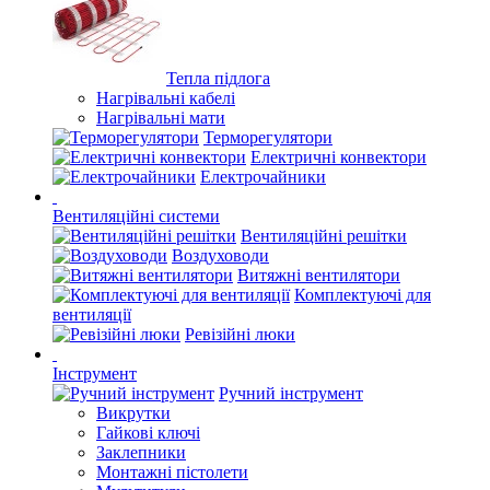
Тепла підлога
Нагрівальні кабелі
Нагрівальні мати
Терморегулятори
Електричні конвектори
Електрочайники
Вентиляційні системи
Вентиляційні решітки
Воздуховоди
Витяжні вентилятори
Комплектуючі для
вентиляції
Ревізійні люки
Інструмент
Ручний інструмент
Викрутки
Гайкові ключі
Заклепники
Монтажні пістолети