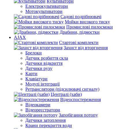
Культиватори
Електрокультиватори
Мотокультиватори
Садові подрібнювачі
Мойки високого тиску
Промислові пилосмоки
Драбини, підмостки
AJAX
Стартові комплекти
Захист від вторгнення
Брелоки
Датчик розбиття скла
Датчики відкриття
Датчики руху
Карти
Клавіатури
Модулі інтеграції
Ретранслятори (підсилювачі сигналу)
Централі (хаби)
Відеоспостереження
Відеокамери
Відеореєстратори
Запобігання потопу
Датчики затоплення
Крани перекриття води