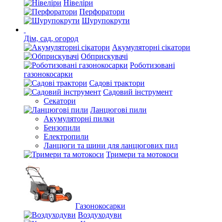
Нівеліри
Перфоратори
Шурупокрути
Дім, сад, огород
Акумуляторні сікатори
Обприскувачі
Роботизовані
газонокосарки
Садові трактори
Садовий інструмент
Секатори
Ланцюгові пили
Акумуляторні пилки
Бензопили
Електропили
Ланцюги та шини для ланцюгових пил
Тримери та мотокоси
Газонокосарки
Воздуходуви