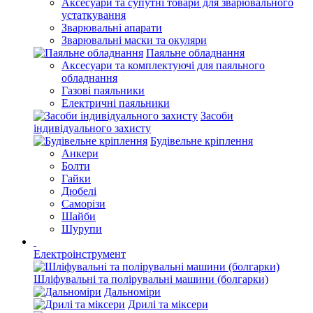
Аксесуари та супутні товари для зварювального
устаткування
Зварювальні апарати
Зварювальні маски та окуляри
Паяльне обладнання
Аксесуари та комплектуючі для паяльного
обладнання
Газові паяльники
Електричні паяльники
Засоби
індивідуального захисту
Будівельне кріплення
Анкери
Болти
Гайки
Дюбелі
Саморізи
Шайби
Шурупи
Електроінструмент
Шліфувальні та полірувальні машини (болгарки)
Дальноміри
Дрилі та міксери