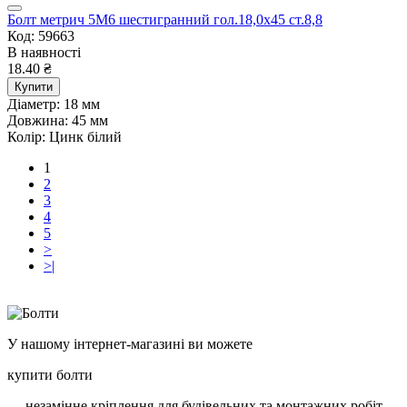
Болт метрич 5М6 шестигранний гол.18,0х45 ст.8,8
Код: 59663
В наявності
18.40 ₴
Купити
Діаметр:
18 мм
Довжина:
45 мм
Колір:
Цинк білий
1
2
3
4
5
>
>|
У нашому інтернет-магазині ви можете
купити болти
— незамінне кріплення для будівельних та монтажних робіт.