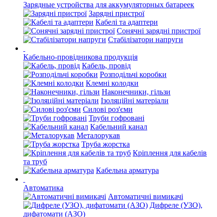
Зарядные устройства для аккумуляторных батареек
Зарядні пристрої
Кабелі та адаптери
Сонячні зарядні пристрої
Стабілізатори напруги
Кабельно-провідникова продукція
Кабель, провід
Розподільчі коробки
Клемні колодки
Наконечники, гільзи
Ізоляційні матеріали
Силові роз'єми
Труби гофровані
Кабельний канал
Металорукав
Труба жорстка
Кріплення для кабелів
та труб
Кабельна арматура
Автоматика
Автоматичні вимикачі
Дифреле (УЗО),
дифатомати (АЗО)