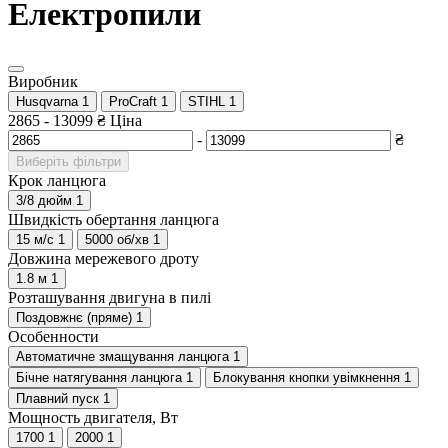
Електропили
Виробник
Husqvarna
1
ProCraft
1
STIHL
1
2865
-
13099
₴
Ціна
-
₴
Виберіть фільтри
Крок ланцюга
3/8 дюйм
1
Швидкість обертання ланцюга
15 м/с
1
5000 об/хв
1
Довжина мережевого дроту
1.8 м
1
Розташування двигуна в пилі
Поздовжнє (пряме)
1
Особенности
Автоматичне змащування ланцюга
1
Бічне натягування ланцюга
1
Блокування кнопки увімкнення
1
Плавний пуск
1
Мощность двигателя, Вт
1700
1
2000
1