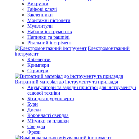
Викрутки
Гайкові ключі
Заклепники
Монтажні пістолети
Мультитули
Набори інструментів
Напилки та рашпілі
Різальний інстрімент
Електромонтажний
інструмент
Кабелерізи
Кримпери
Стрипери
Витратний матеріал до інструменту та приладдя
Акумулятори та зарядні пристрої для інструменту і
садової техніки
Біти для шуруповерта
Бури
Диски
Корончасті свердла
Мітчики та плашки
Свердла
Фрези