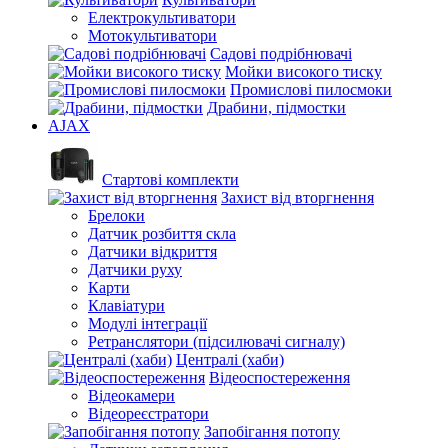
Електрокультиватори
Мотокультиватори
Садові подрібнювачі
Мойки високого тиску
Промислові пилосмоки
Драбини, підмостки
AJAX
Стартові комплекти
Захист від вторгнення
Брелоки
Датчик розбиття скла
Датчики відкриття
Датчики руху
Карти
Клавіатури
Модулі інтеграції
Ретранслятори (підсилювачі сигналу)
Централі (хаби)
Відеоспостереження
Відеокамери
Відеореєстратори
Запобігання потопу