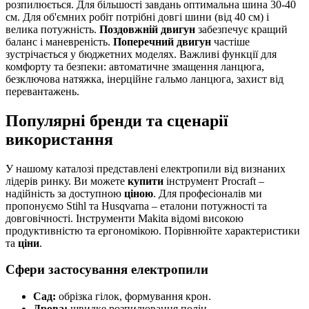
розпилюється. Для більшості завдань оптимальна шина 30-40
см. Для об'ємних робіт потрібні довгі шини (від 40 см) і
велика потужність.
Поздовжній двигун
забезпечує кращий
баланс і маневреність.
Поперечний двигун
частіше
зустрічається у бюджетних моделях. Важливі функції для
комфорту та безпеки: автоматичне змащення ланцюга,
безключова натяжка, інерційне гальмо ланцюга, захист від
перевантажень.
Популярні бренди та сценарії
використання
У нашому каталозі представлені електропили від визнаних
лідерів ринку. Ви можете
купити
інструмент Procraft –
надійність за доступною
ціною
. Для професіоналів ми
пропонуємо Stihl та Husqvarna – еталони потужності та
довговічності. Інструменти Makita відомі високою
продуктивністю та ергономікою. Порівнюйте характеристики
та
ціни
.
Сфери застосування електропили
Сад:
обрізка гілок, формування крон.
Дрова:
швидке розпилювання полін.