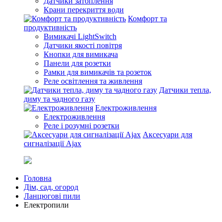
Датчики затоплення
Крани перекриття води
Комфорт та
продуктивність
Вимикачі LightSwitch
Датчики якості повітря
Кнопки для вимикача
Панели для розетки
Рамки для вимикачів та розеток
Реле освітлення та живлення
Датчики тепла,
диму та чадного газу
Електроживлення
Електроживлення
Реле і розумні розетки
Аксесуари для
сигналізації Ajax
Головна
Дім, сад, огород
Ланцюгові пили
Електропили