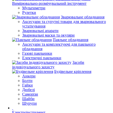
Вимірювально-розмічувальний інструмент
Мультиметри
Рулетки
Зварювальне обладнання
Аксесуари та супутні товари для зварювального
устаткування
Зварювальні апарати
Зварювальні маски та окуляри
Паяльне обладнання
Аксесуари та комплектуючі для паяльного
обладнання
Газові паяльники
Електричні паяльники
Засоби
індивідуального захисту
Будівельне кріплення
Анкери
Болти
Гайки
Дюбелі
Саморізи
Шайби
Шурупи
Електроінструмент