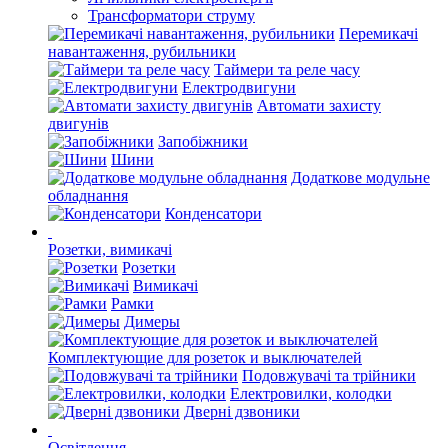
Трансформатори струму
Перемикачі
навантаження, рубильники
Таймери та реле часу
Електродвигуни
Автомати захисту
двигунів
Запобіжники
Шини
Додаткове модульне
обладнання
Конденсатори
Розетки, вимикачі
Розетки
Вимикачі
Рамки
Димеры
Комплектующие для розеток и выключателей
Подовжувачі та трійники
Електровилки, колодки
Дверні дзвоники
Освітлення