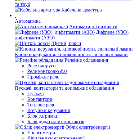
та труб
Кабельна арматура
Автоматика
Автоматичні вимикачі
Дифреле (УЗО),
дифатомати (АЗО)
Щитки, бокси
Кнопки керування, кнопкові пости, сигнальні лампи
Релейне обладнання
Реле напруги
Реле контролю фаз
Проміжне реле
Пускачі, контактори та допоміжне обладнання
Пускачі
Контактори
Теплове реле
Котушки керування
Блок затримки
Блок додаткових контактів
Облік електроенергії
Енергометри
Лічильники електроенергії