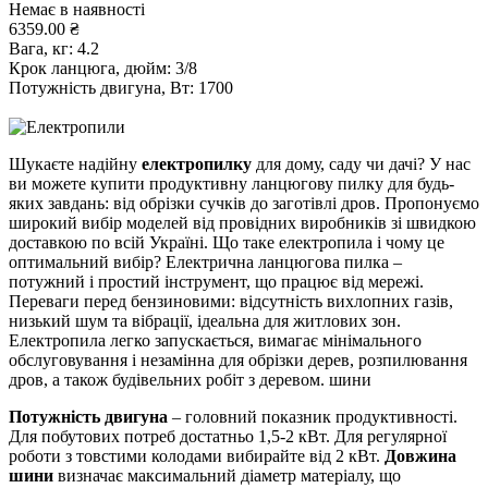
Немає в наявності
6359.00 ₴
Вага, кг:
4.2
Крок ланцюга, дюйм:
3/8
Потужність двигуна, Вт:
1700
Шукаєте надійну
електропилку
для дому, саду чи дачі? У нас
ви можете купити продуктивну ланцюгову пилку для будь-
яких завдань: від обрізки сучків до заготівлі дров. Пропонуємо
широкий вибір моделей від провідних виробників зі швидкою
доставкою по всій Україні. Що таке електропила і чому це
оптимальний вибір? Електрична ланцюгова пилка –
потужний і простий інструмент, що працює від мережі.
Переваги перед бензиновими: відсутність вихлопних газів,
низький шум та вібрації, ідеальна для житлових зон.
Електропила легко запускається, вимагає мінімального
обслуговування і незамінна для обрізки дерев, розпилювання
дров, а також будівельних робіт з деревом. шини
Потужність двигуна
– головний показник продуктивності.
Для побутових потреб достатньо 1,5-2 кВт. Для регулярної
роботи з товстими колодами вибирайте від 2 кВт.
Довжина
шини
визначає максимальний діаметр матеріалу, що