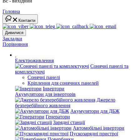
Вс - вихідний
Головна
Контакти
Дивилися
Закладки
Порівняння
Електроживлення
Сонячні панелі та
комплектуючі
Сонячні панелі
Кріплення для сонячних панелей
Інвертори
Акумулятори для інверторів
Джерело
безперебійного живлення
Акумулятори для ДБЖ
Генератори
Зарядні станції
Автомобільні інвертори
Пускозарядні пристрої
Повербанки