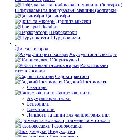
Шліфувальні та полірувальні машини (болгарки)
Дальноміри
Дрилі та міксери
Нівеліри
Перфоратори
Шурупокрути
Дім, сад, огород
Акумуляторні сікатори
Обприскувачі
Роботизовані
газонокосарки
Садові трактори
Садовий інструмент
Секатори
Ланцюгові пили
Акумуляторні пилки
Бензопили
Електропили
Ланцюги та шини для ланцюгових пил
Тримери та мотокоси
Газонокосарки
Воздуходуви
Культиватори