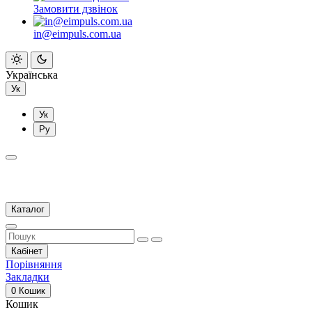
Замовити дзвінок
in@eimpuls.com.ua
Українська
Ук
Ук
Ру
Каталог
Кабінет
Порівняння
Закладки
0
Кошик
Кошик