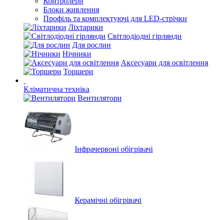
Контролери
Блоки живлення
Профіль та комплектуючі для LED-стрічки
Ліхтарики
Світлодіодні гірлянди
Для рослин
Нічники
Аксесуари для освітлення
Торшери
Кліматична техніка
Вентилятори
Інфрачервоні обігрівачі
Керамічні обігрівачі