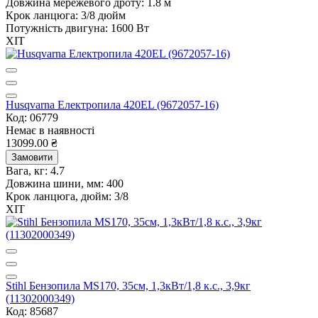
Довжина мережевого дроту:
1.8 м
Крок ланцюга:
3/8 дюйм
Потужність двигуна:
1600 Вт
ХІТ
Husqvarna Електропила 420EL (9672057-16)
Код: 06779
Немає в наявності
13099.00 ₴
Замовити
Вага, кг:
4.7
Довжина шини, мм:
400
Крок ланцюга, дюйм:
3/8
ХІТ
Stihl Бензопила MS170, 35см, 1,3кВт/1,8 к.с., 3,9кг
(11302000349)
Код: 85687