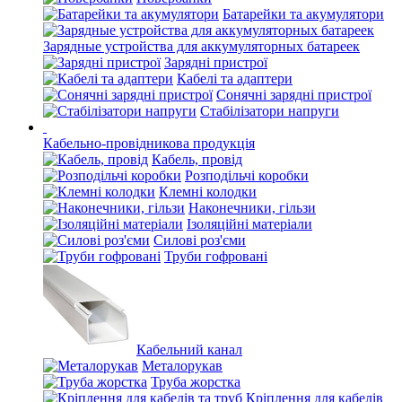
Батарейки та акумулятори
Зарядные устройства для аккумуляторных батареек
Зарядні пристрої
Кабелі та адаптери
Сонячні зарядні пристрої
Стабілізатори напруги
Кабельно-провідникова продукція
Кабель, провід
Розподільчі коробки
Клемні колодки
Наконечники, гільзи
Ізоляційні матеріали
Силові роз'єми
Труби гофровані
Кабельний канал
Металорукав
Труба жорстка
Кріплення для кабелів