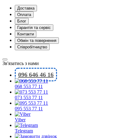
Доставка
Оплата
Блог
Гарантія та сервіс
Контакти
Обмін та повернення
Співробітництво
Зв'язатись з нами
096 646 46 16
068 553 77 11
073 553 77 11
095 553 77 11
Viber
Telegram