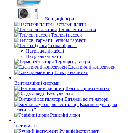
Кондиціонери
Настільні плити
Тепловентилятори
Теплові насоси
Теплові гармати
Тепла підлога
Нагрівальні кабелі
Нагрівальні мати
Терморегулятори
Електричні конвектори
Електрочайники
Вентиляційні системи
Вентиляційні решітки
Воздуховоди
Витяжні вентилятори
Комплектуючі для
вентиляції
Ревізійні люки
Інструмент
Ручний інструмент