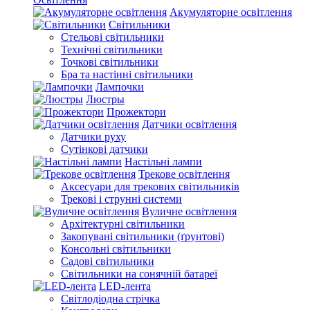
Акумуляторне освітлення
Світильники
Стельові світильники
Технічні світильники
Точкові світильники
Бра та настінні світильники
Лампочки
Люстры
Прожектори
Датчики освітлення
Датчики руху
Сутінкові датчики
Настільні лампи
Трекове освітлення
Аксесуари для трекових світильників
Трекові і струнні системи
Вуличне освітлення
Архітектурні світильники
Закопувані світильники (ґрунтові)
Консольні світильники
Садові світильники
Світильники на сонячній батареї
LED-лента
Світлодіодна стрічка