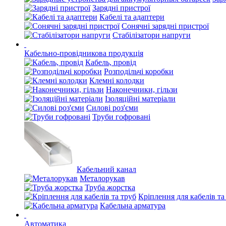
Зарядні пристрої
Кабелі та адаптери
Сонячні зарядні пристрої
Стабілізатори напруги
Кабельно-провідникова продукція
Кабель, провід
Розподільчі коробки
Клемні колодки
Наконечники, гільзи
Ізоляційні матеріали
Силові роз'єми
Труби гофровані
Кабельний канал
Металорукав
Труба жорстка
Кріплення для кабелів та
Кабельна арматура
Автоматика