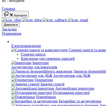
Вс - вихідний
Головна
Контакти
Дивилися
Закладки
Порівняння
Електроживлення
Сонячні панелі та ком
Сонячні панелі
Кріплення для сонячних панелей
Інвертори
Акумулятори для інверторів
Джерело безперебі
Акумулятори для ДБЖ
Генератори
Зарядні станції
Автомобільні інвертори
Пускозарядні пристрої
Повербанки
Батарейки та акумулятори
Зар