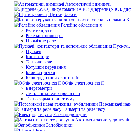
Автоматичні вимикачі
Дифреле (УЗО), ди
Щитки, бокси
Кн
Релейне обладнання
Реле напруги
Реле контролю фаз
Проміжне реле
Пускачі,
Пускачі
Контактори
Теплове реле
Котушки керування
Блок затримки
Блок додаткових контактів
Облік електроенергії
Енергометри
Лічильники електроенергії
Трансформатори струму
Перемикачі нав
Таймери та реле часу
Електродвигуни
Автомати захисту двигунів
Запобіжники
Шини