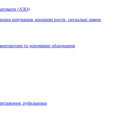
фатомати (АЗО)
опки керування, кнопкові пости, сигнальні лампи
 контактори та допоміжне обладнання
антаження, рубильники