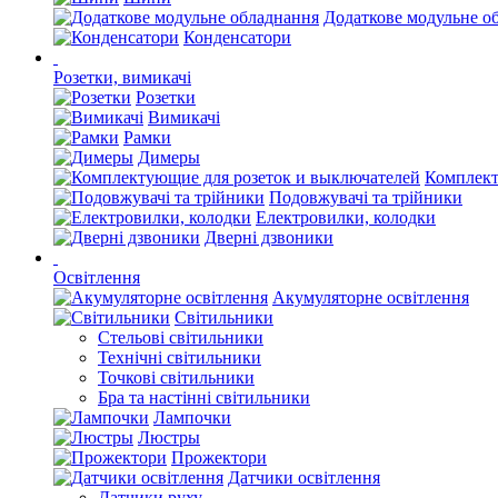
Додаткове модульне о
Конденсатори
Розетки, вимикачі
Розетки
Вимикачі
Рамки
Димеры
Комплект
Подовжувачі та трійники
Електровилки, колодки
Дверні дзвоники
Освітлення
Акумуляторне освітлення
Світильники
Стельові світильники
Технічні світильники
Точкові світильники
Бра та настінні світильники
Лампочки
Люстры
Прожектори
Датчики освітлення
Датчики руху