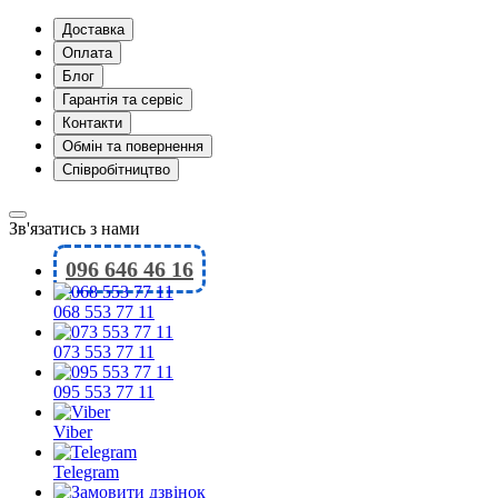
Доставка
Оплата
Блог
Гарантія та сервіс
Контакти
Обмін та повернення
Співробітництво
Зв'язатись з нами
096 646 46 16
068 553 77 11
073 553 77 11
095 553 77 11
Viber
Telegram