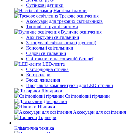
Сутінкові датчики
Настільні лампи
Трекове освітлення
Аксесуари для трекових світильників
Трекові і струнні системи
Вуличне освітлення
Архітектурні світильники
Закопувані світильники (ґрунтові)
Консольні світильники
Садові світильники
Світильники на сонячній батареї
LED-лента
Світлодіодна стрічка
Контролери
Блоки живлення
Профіль та комплектуючі для LED-стрічки
Ліхтарики
Світлодіодні гірлянди
Для рослин
Нічники
Аксесуари для освітлення
Торшери
Кліматична техніка