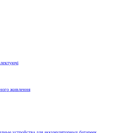
плектуючі
йного живлення
ядные устройства для аккумуляторных батареек