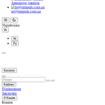
Замовити дзвінок
in@eimpuls.com.ua
Українська
Ук
Ук
Ру
Каталог
Кабінет
Порівняння
Закладки
0
Кошик
Кошик