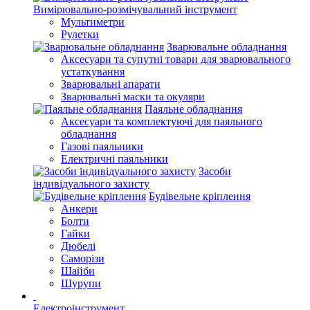
Вимірювально-розмічувальний інструмент
Мультиметри
Рулетки
Зварювальне обладнання
Аксесуари та супутні товари для зварювального
устаткування
Зварювальні апарати
Зварювальні маски та окуляри
Паяльне обладнання
Аксесуари та комплектуючі для паяльного
обладнання
Газові паяльники
Електричні паяльники
Засоби
індивідуального захисту
Будівельне кріплення
Анкери
Болти
Гайки
Дюбелі
Саморізи
Шайби
Шурупи
Електроінструмент