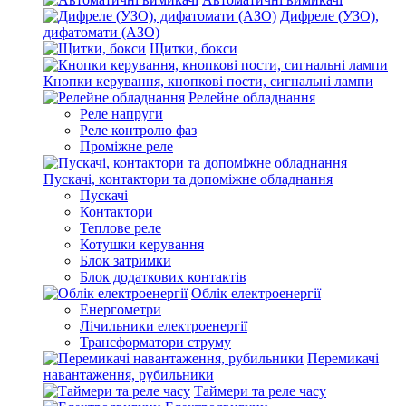
Дифреле (УЗО),
дифатомати (АЗО)
Щитки, бокси
Кнопки керування, кнопкові пости, сигнальні лампи
Релейне обладнання
Реле напруги
Реле контролю фаз
Проміжне реле
Пускачі, контактори та допоміжне обладнання
Пускачі
Контактори
Теплове реле
Котушки керування
Блок затримки
Блок додаткових контактів
Облік електроенергії
Енергометри
Лічильники електроенергії
Трансформатори струму
Перемикачі
навантаження, рубильники
Таймери та реле часу