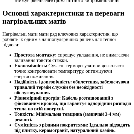
знижує рівень електромагнітного випромінювання.
Основні характеристики та переваги
нагрівальних матів
Нагрівальні мати мати ряд ключових характеристик, що
роблять їх одним з найпопулярніших рішень для теплої
підлоги:
Простота монтажу:
спрощує укладання, не вимагаючи
заливання товстої стяжки.
Економічність:
Сучасні терморегулятори дозволяють
точно контролювати температуру, оптимізуючи
енергоспоживання.
Надійність і довговічність: обплетення, забезпечуючи
тривалий термін служби без необхідності
обслуговування.
Рівномірний прогрів:
Кабель розташований з
фіксованим кроком, що гарантує однорідний розподіл
тепла по всій поверхні.
Тонкість:
Мінімальна товщина (зазвичай 3-4 мм)
ремонті.
Сумісність з різними покриттями:
Ідеально підходять
під плитку, керамограніт, натуральний камінь.