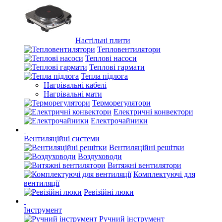
Настільні плити
Тепловентилятори
Теплові насоси
Теплові гармати
Тепла підлога
Нагрівальні кабелі
Нагрівальні мати
Терморегулятори
Електричні конвектори
Електрочайники
Вентиляційні системи
Вентиляційні решітки
Воздуховоди
Витяжні вентилятори
Комплектуючі для
вентиляції
Ревізійні люки
Інструмент
Ручний інструмент