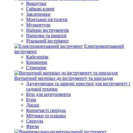
Викрутки
Гайкові ключі
Заклепники
Монтажні пістолети
Мультитули
Набори інструментів
Напилки та рашпілі
Різальний інстрімент
Електромонтажний
інструмент
Кабелерізи
Кримпери
Стрипери
Витратний матеріал до інструменту та приладдя
Акумулятори та зарядні пристрої для інструменту і
садової техніки
Біти для шуруповерта
Бури
Диски
Корончасті свердла
Мітчики та плашки
Свердла
Фрези