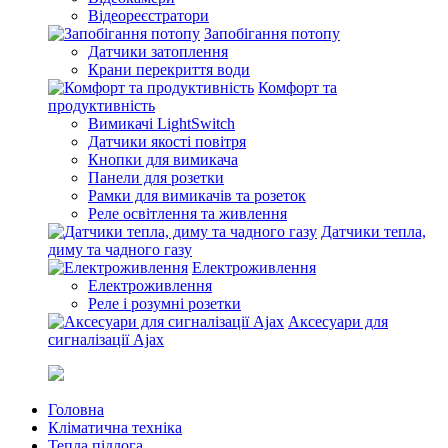
Відеореєстратори
Запобігання потопу
Датчики затоплення
Крани перекриття води
Комфорт та
продуктивність
Вимикачі LightSwitch
Датчики якості повітря
Кнопки для вимикача
Панели для розетки
Рамки для вимикачів та розеток
Реле освітлення та живлення
Датчики тепла,
диму та чадного газу
Електроживлення
Електроживлення
Реле і розумні розетки
Аксесуари для
сигналізації Ajax
Головна
Кліматична техніка
Тепла підлога