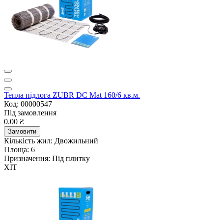
Тепла підлога ZUBR DC Mat 160/6 кв.м.
Код: 00000547
Під замовлення
0.00 ₴
Замовити
Кількість жил:
Двожильний
Площа:
6
Призначення:
Під плитку
ХІТ