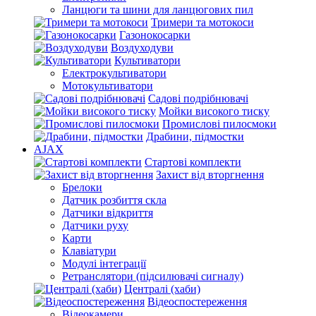
Ланцюги та шини для ланцюгових пил
Тримери та мотокоси
Газонокосарки
Воздуходуви
Культиватори
Електрокультиватори
Мотокультиватори
Садові подрібнювачі
Мойки високого тиску
Промислові пилосмоки
Драбини, підмостки
AJAX
Стартові комплекти
Захист від вторгнення
Брелоки
Датчик розбиття скла
Датчики відкриття
Датчики руху
Карти
Клавіатури
Модулі інтеграції
Ретранслятори (підсилювачі сигналу)
Централі (хаби)
Відеоспостереження
Відеокамери