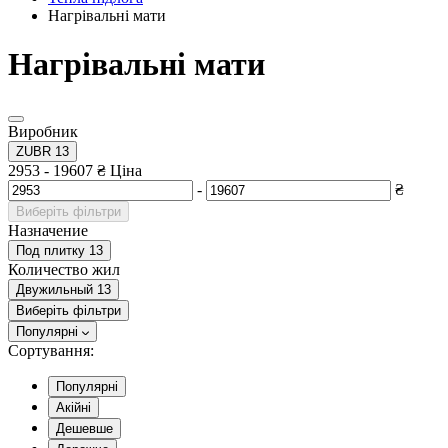
Нагрівальні мати
Нагрівальні мати
Виробник
ZUBR
13
2953
-
19607
₴
Ціна
-
₴
Виберіть фільтри
Назначение
Под плитку
13
Количество жил
Двужильный
13
Виберіть фільтри
Популярні
Сортування:
Популярні
Акійні
Дешевше