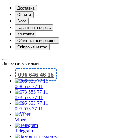
Доставка
Оплата
Блог
Гарантія та сервіс
Контакти
Обмін та повернення
Співробітництво
Зв'язатись з нами
096 646 46 16
068 553 77 11
073 553 77 11
095 553 77 11
Viber
Telegram