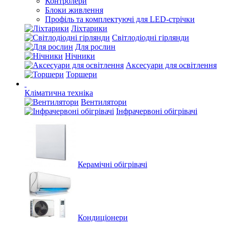
Контролери
Блоки живлення
Профіль та комплектуючі для LED-стрічки
Ліхтарики
Світлодіодні гірлянди
Для рослин
Нічники
Аксесуари для освітлення
Торшери
Кліматична техніка
Вентилятори
Інфрачервоні обігрівачі
Керамічні обігрівачі
Кондиціонери