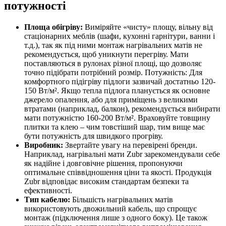
потужності
Площа обігріву:
Виміряйте «чисту» площу, вільну від
стаціонарних меблів (шафи, кухонні гарнітури, ванни і
т.д.), так як під ними монтаж нагрівальних матів не
рекомендується, щоб уникнути перегріву. Мати
поставляються в рулонах різної площі, що дозволяє
точно підібрати потрібний розмір. Потужність: Для
комфортного підігріву підлоги зазвичай достатньо 120-
150 Вт/м². Якщо тепла підлога планується як основне
джерело опалення, або для приміщень з великими
втратами (наприклад, балкон), рекомендується вибирати
мати потужністю 160-200 Вт/м². Враховуйте товщину
плитки та клею – чим товстіший шар, тим вище має
бути потужність для швидкого прогріву.
Виробник:
Звертайте увагу на перевірені бренди.
Наприклад, нагрівальні мати Zubr зарекомендували себе
як надійне і довговічне рішення, пропонуючи
оптимальне співвідношення ціни та якості. Продукція
Zubr відповідає високим стандартам безпеки та
ефективності.
Тип кабелю:
Більшість нагрівальних матів
використовують двожильний кабель, що спрощує
монтаж (підключення лише з одного боку). Це також