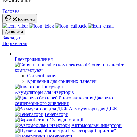
Вс - вихідний
Головна
Контакти
Дивилися
Закладки
Порівняння
Електроживлення
Сонячні панелі та
комплектуючі
Сонячні панелі
Кріплення для сонячних панелей
Інвертори
Акумулятори для інверторів
Джерело
безперебійного живлення
Акумулятори для ДБЖ
Генератори
Зарядні станції
Автомобільні інвертори
Пускозарядні пристрої
Повербанки