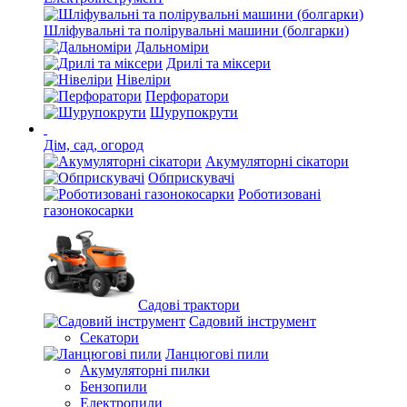
Шліфувальні та полірувальні машини (болгарки)
Дальноміри
Дрилі та міксери
Нівеліри
Перфоратори
Шурупокрути
Дім, сад, огород
Акумуляторні сікатори
Обприскувачі
Роботизовані
газонокосарки
Садові трактори
Садовий інструмент
Секатори
Ланцюгові пили
Акумуляторні пилки
Бензопили
Електропили