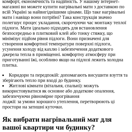
комфорт, економічність та надійність. У нашому інтернет-
магазині ви можете купити нагрівальні мати з доставкою по
всій Україні за найвигіднішими цінами. Що таке нагрівальні
мати і навіщо вони потрібні? Така конструкція значно
полегшує процес укладання, скорочуючи час монтажу теплої
підлоги. Мати ідеально підходять для встановлення
безпосередньо в плитковий клей або тонку стяжку, що
мінімізує підйом рівня підлоги. Вони призначені для
створення комфортної температури поверхні підлоги,
усунення холоду від кахлю і забезпечення додаткового
джерела тепла в приміщенні. комфортну атмосферу при
приготуванні їжі, особливо якщо на підлозі лежить холодна
плитка.
Коридори та передпокій: допомагають висушити взуття та
зберігають тепло при вході до будинку.
Житлові кімнати (вітальня, спальні): можуть
використовуватися як основне або додаткове опалення,
забезпечуючи рівномірне прогрівання
лоджії: за умови хорошого утеплення, перетворюють ці
простори на затишні куточки.
Як вибрати нагрівальний мат для
вашої квартири чи будинку?