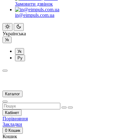
Замовити дзвінок
in@eimpuls.com.ua
Українська
Ук
Ук
Ру
Каталог
Кабінет
Порівняння
Закладки
0
Кошик
Кошик