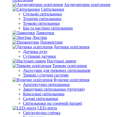
Акумуляторне освітлення
Світильники
Стельові світильники
Технічні світильники
Точкові світильники
Бра та настінні світильники
Лампочки
Люстры
Прожектори
Датчики освітлення
Датчики руху
Сутінкові датчики
Настільні лампи
Трекове освітлення
Аксесуари для трекових світильників
Трекові і струнні системи
Вуличне освітлення
Архітектурні світильники
Закопувані світильники (ґрунтові)
Консольні світильники
Садові світильники
Світильники на сонячній батареї
LED-лента
Світлодіодна стрічка