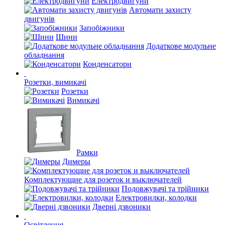
Електродвигуни
Автомати захисту
двигунів
Запобіжники
Шини
Додаткове модульне
обладнання
Конденсатори
Розетки, вимикачі
Розетки
Вимикачі
Рамки
Димеры
Комплектующие для розеток и выключателей
Подовжувачі та трійники
Електровилки, колодки
Дверні дзвоники
Освітлення