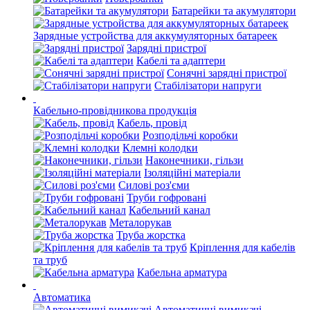
Батарейки та акумулятори
Зарядные устройства для аккумуляторных батареек
Зарядні пристрої
Кабелі та адаптери
Сонячні зарядні пристрої
Стабілізатори напруги
Кабельно-провідникова продукція
Кабель, провід
Розподільчі коробки
Клемні колодки
Наконечники, гільзи
Ізоляційні матеріали
Силові роз'єми
Труби гофровані
Кабельний канал
Металорукав
Труба жорстка
Кріплення для кабелів
та труб
Кабельна арматура
Автоматика
Автоматичні вимикачі