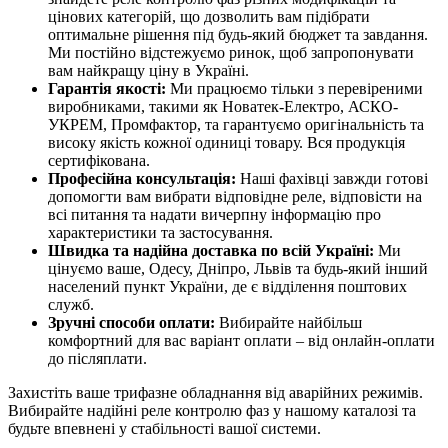
цінових категорій, що дозволить вам підібрати
оптимальне рішення під будь-який бюджет та завдання.
Ми постійно відстежуємо ринок, щоб запропонувати
вам найкращу ціну в Україні.
Гарантія якості:
Ми працюємо тільки з перевіреними
виробниками, такими як Новатек-Електро, АСКО-
УКРЕМ, Промфактор, та гарантуємо оригінальність та
високу якість кожної одиниці товару. Вся продукція
сертифікована.
Професійна консультація:
Наші фахівці завжди готові
допомогти вам вибрати відповідне реле, відповісти на
всі питання та надати вичерпну інформацію про
характеристики та застосування.
Швидка та надійна доставка по всій Україні:
Ми
цінуємо ваше, Одесу, Дніпро, Львів та будь-який інший
населений пункт України, де є відділення поштових
служб.
Зручні способи оплати:
Вибирайте найбільш
комфортний для вас варіант оплати – від онлайн-оплати
до післяплати.
Захистіть ваше трифазне обладнання від аварійних режимів.
Вибирайте надійні реле контролю фаз у нашому каталозі та
будьте впевнені у стабільності вашої системи.