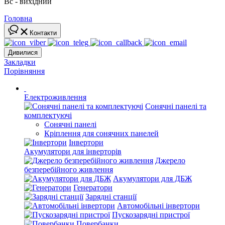
Вс - вихідний
Головна
Контакти
Дивилися
Закладки
Порівняння
Електроживлення
Сонячні панелі та
комплектуючі
Сонячні панелі
Кріплення для сонячних панелей
Інвертори
Акумулятори для інверторів
Джерело
безперебійного живлення
Акумулятори для ДБЖ
Генератори
Зарядні станції
Автомобільні інвертори
Пускозарядні пристрої
Повербанки