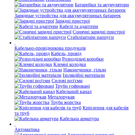
Батарейки та акумулятори
Зарядные устройства для аккумуляторных батареек
Зарядні пристрої
Кабелі та адаптери
Сонячні зарядні пристрої
Стабілізатори напруги
Кабельно-провідникова продукція
Кабель, провід
Розподільчі коробки
Клемні колодки
Наконечники, гільзи
Ізоляційні матеріали
Силові роз'єми
Труби гофровані
Кабельний канал
Металорукав
Труба жорстка
Кріплення для кабелів
та труб
Кабельна арматура
Автоматика
Автоматичні вимикачі