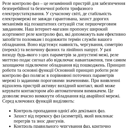
Реле контролю фаз – це незамінний пристрій для забезпечення
безперебійної та безпечної роботи трифазного
електроустаткування. У сучасному світі, де стабільність
електромережі не завжди гарантована, захист дорогих
механізмів від позаштатних ситуацій стає першочерговим
завданням. Наш інтернет-магазин пропонує широкий
асортимент реле контролю фаз, які допоможуть вам ефективно
запобігти поломкам і подовжити термін служби вашого
обладнання. Воно відстежує наявність, чергування, симетрію
(перекіс) та величину фазних та лінійних напруг. У разі
виходу будь-якого з цих параметрів за допустимі межі, реле
миттєво подає сигнал або відключає навантаження, тим самим
захищаючи підключене обладнання від пошкоджень. Принцип
роботи та основні функції Основний принцип роботи реле
контролю фаз полягає в порівнянні поточних параметрів
мережі із заданими пороговими значеннями. При виявленні
відхилень пристрій активує вихідний контакт, який може
керувати контактором або автоматичним вимикачем. Це
дозволяє вчасно вимкнути обладнання від аварійної мережі.
Серед ключових функцій виділяють:
Контроль пропадання однієї або декількох фаз.
Захист від перекосу фаз (асиметрії), який викликає
перегрів та знос двигунів.
Контроль правильного чергування фаз, критично