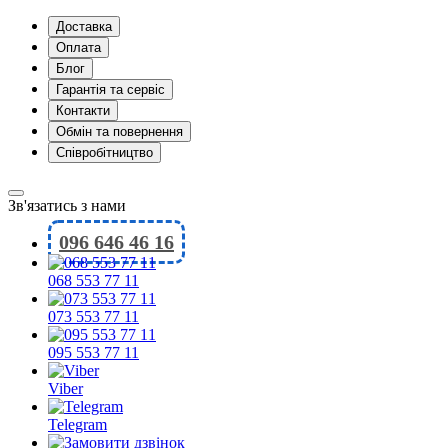
Доставка
Оплата
Блог
Гарантія та сервіс
Контакти
Обмін та повернення
Співробітництво
Зв'язатись з нами
096 646 46 16
068 553 77 11
073 553 77 11
095 553 77 11
Viber
Telegram