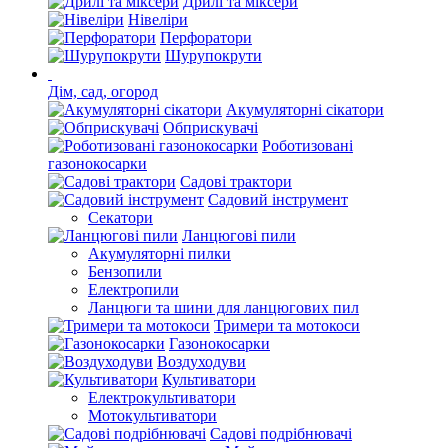
Дрилі та міксери
Нівеліри
Перфоратори
Шурупокрути
Дім, сад, огород
Акумуляторні сікатори
Обприскувачі
Роботизовані
газонокосарки
Садові трактори
Садовий інструмент
Секатори
Ланцюгові пили
Акумуляторні пилки
Бензопили
Електропили
Ланцюги та шини для ланцюгових пил
Тримери та мотокоси
Газонокосарки
Воздуходуви
Культиватори
Електрокультиватори
Мотокультиватори
Садові подрібнювачі