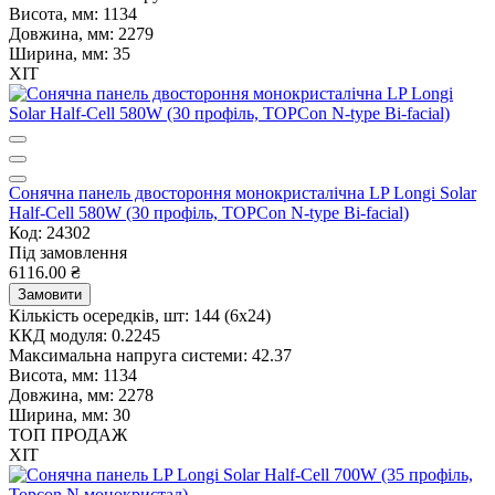
Висота, мм:
1134
Довжина, мм:
2279
Ширина, мм:
35
ХІТ
Сонячна панель двостороння монокристалічна LP Longi Solar
Half-Cell 580W (30 профіль, TOPCon N-type Bi-facial)
Код: 24302
Під замовлення
6116.00 ₴
Замовити
Кількість осередків, шт:
144 (6х24)
ККД модуля:
0.2245
Максимальна напруга системи:
42.37
Висота, мм:
1134
Довжина, мм:
2278
Ширина, мм:
30
ТОП ПРОДАЖ
ХІТ