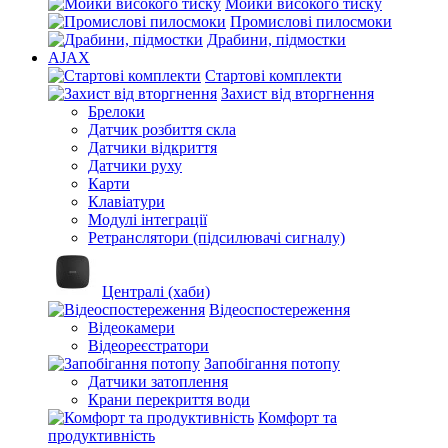
Мойки високого тиску
Промислові пилосмоки
Драбини, підмостки
AJAX
Стартові комплекти
Захист від вторгнення
Брелоки
Датчик розбиття скла
Датчики відкриття
Датчики руху
Карти
Клавіатури
Модулі інтеграції
Ретранслятори (підсилювачі сигналу)
Централі (хаби)
Відеоспостереження
Відеокамери
Відеореєстратори
Запобігання потопу
Датчики затоплення
Крани перекриття води
Комфорт та
продуктивність