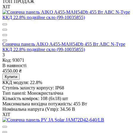
ТОП ПРОДАЖ
ХІТ
Сонячна панель AIKO A455-MAH54Db 455 Вт ABC N-Type
ККД 22.8% подвійне скло (99-10035855)
3
Код: 93071
В наявності
4550.00 ₴
Купити
ККД модуля:
22.8%
Ступінь захисту корпусу:
IP68
Тип панелі:
Монокристалічна
Кількість комірок:
108 (6х18) шт
Максимальна вихідна потужність:
455 Вт
Номінальна напруга (Vmp):
34.56 В
ХІТ