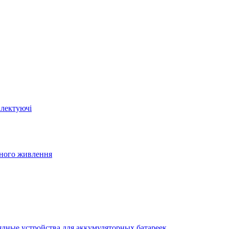
плектуючі
йного живлення
ядные устройства для аккумуляторных батареек