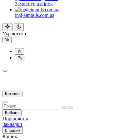
Замовити дзвінок
in@eimpuls.com.ua
Українська
Ук
Ук
Ру
Каталог
Кабінет
Порівняння
Закладки
0
Кошик
Кошик