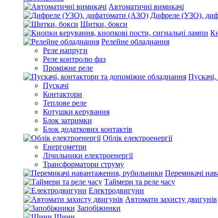
Автоматичні вимикачі
Дифреле (УЗО), ди
Щитки, бокси
Кн
Релейне обладнання
Реле напруги
Реле контролю фаз
Проміжне реле
Пускачі,
Пускачі
Контактори
Теплове реле
Котушки керування
Блок затримки
Блок додаткових контактів
Облік електроенергії
Енергометри
Лічильники електроенергії
Трансформатори струму
Перемикачі нав
Таймери та реле часу
Електродвигуни
Автомати захисту двигунів
Запобіжники
Шини