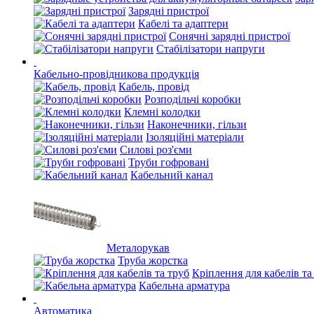
Зарядні пристрої
Кабелі та адаптери
Сонячні зарядні пристрої
Стабілізатори напруги
Кабельно-провідникова продукція
Кабель, провід
Розподільчі коробки
Клемні колодки
Наконечники, гільзи
Ізоляційні матеріали
Силові роз'єми
Труби гофровані
Кабельний канал
Металорукав
Труба жорстка
Кріплення для кабелів та
Кабельна арматура
Автоматика