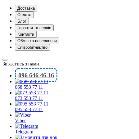
Доставка
Оплата
Блог
Гарантія та сервіс
Контакти
Обмін та повернення
Співробітництво
Зв'язатись з нами
096 646 46 16
068 553 77 11
073 553 77 11
095 553 77 11
Viber
Telegram