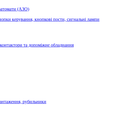
фатомати (АЗО)
опки керування, кнопкові пости, сигнальні лампи
 контактори та допоміжне обладнання
антаження, рубильники