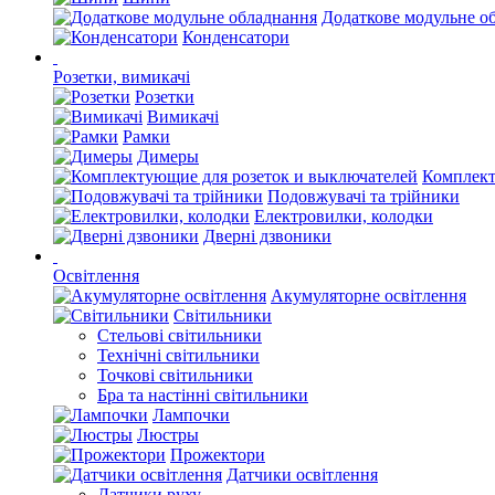
Додаткове модульне о
Конденсатори
Розетки, вимикачі
Розетки
Вимикачі
Рамки
Димеры
Комплект
Подовжувачі та трійники
Електровилки, колодки
Дверні дзвоники
Освітлення
Акумуляторне освітлення
Світильники
Стельові світильники
Технічні світильники
Точкові світильники
Бра та настінні світильники
Лампочки
Люстры
Прожектори
Датчики освітлення
Датчики руху