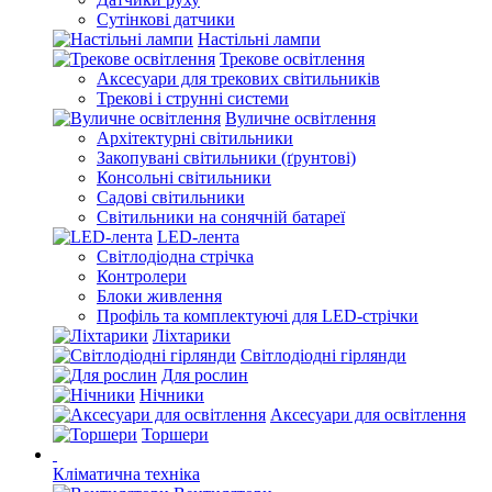
Сутінкові датчики
Настільні лампи
Трекове освітлення
Аксесуари для трекових світильників
Трекові і струнні системи
Вуличне освітлення
Архітектурні світильники
Закопувані світильники (ґрунтові)
Консольні світильники
Садові світильники
Світильники на сонячній батареї
LED-лента
Світлодіодна стрічка
Контролери
Блоки живлення
Профіль та комплектуючі для LED-стрічки
Ліхтарики
Світлодіодні гірлянди
Для рослин
Нічники
Аксесуари для освітлення
Торшери
Кліматична техніка