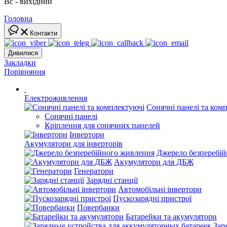
Вс - вихідний
Головна
Контакти
Дивилися
Закладки
Порівняння
Електроживлення
Сонячні панелі та ком
Сонячні панелі
Кріплення для сонячних панелей
Інвертори
Акумулятори для інверторів
Джерело безперебі
Акумулятори для ДБЖ
Генератори
Зарядні станції
Автомобільні інвертори
Пускозарядні пристрої
Повербанки
Батарейки та акумулятори
Зар