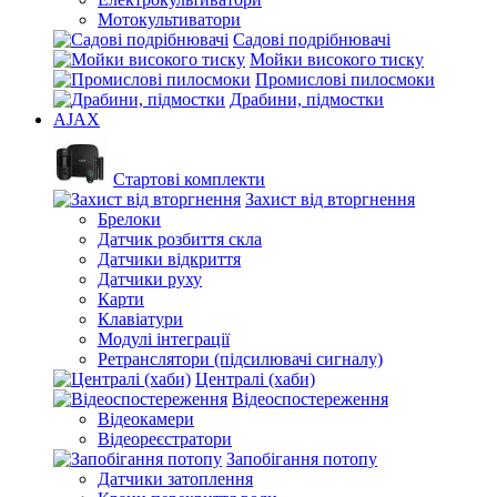
Мотокультиватори
Садові подрібнювачі
Мойки високого тиску
Промислові пилосмоки
Драбини, підмостки
AJAX
Стартові комплекти
Захист від вторгнення
Брелоки
Датчик розбиття скла
Датчики відкриття
Датчики руху
Карти
Клавіатури
Модулі інтеграції
Ретранслятори (підсилювачі сигналу)
Централі (хаби)
Відеоспостереження
Відеокамери
Відеореєстратори
Запобігання потопу
Датчики затоплення