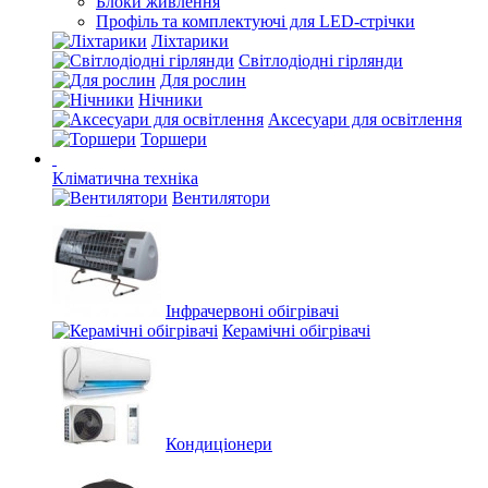
Блоки живлення
Профіль та комплектуючі для LED-стрічки
Ліхтарики
Світлодіодні гірлянди
Для рослин
Нічники
Аксесуари для освітлення
Торшери
Кліматична техніка
Вентилятори
Інфрачервоні обігрівачі
Керамічні обігрівачі
Кондиціонери