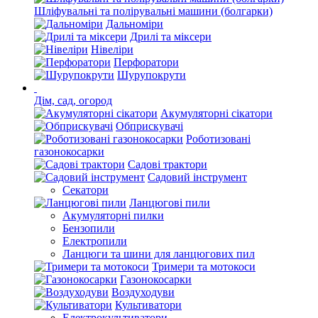
Шліфувальні та полірувальні машини (болгарки)
Дальноміри
Дрилі та міксери
Нівеліри
Перфоратори
Шурупокрути
Дім, сад, огород
Акумуляторні сікатори
Обприскувачі
Роботизовані
газонокосарки
Садові трактори
Садовий інструмент
Секатори
Ланцюгові пили
Акумуляторні пилки
Бензопили
Електропили
Ланцюги та шини для ланцюгових пил
Тримери та мотокоси
Газонокосарки
Воздуходуви
Культиватори
Електрокультиватори