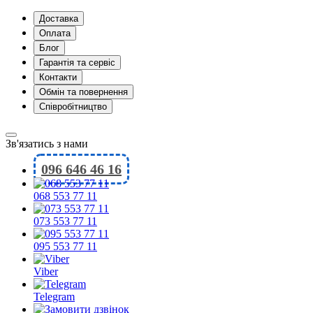
Доставка
Оплата
Блог
Гарантія та сервіс
Контакти
Обмін та повернення
Співробітництво
Зв'язатись з нами
096 646 46 16
068 553 77 11
073 553 77 11
095 553 77 11
Viber
Telegram