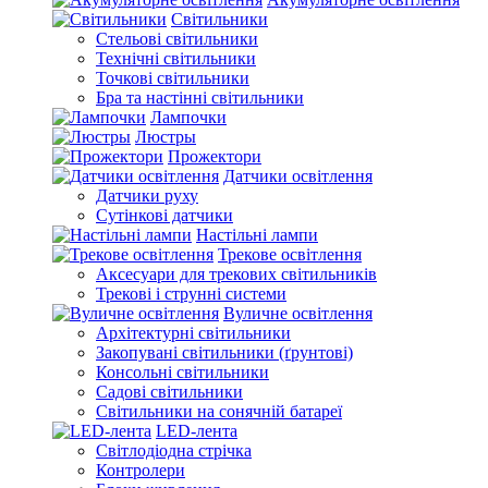
Світильники
Стельові світильники
Технічні світильники
Точкові світильники
Бра та настінні світильники
Лампочки
Люстры
Прожектори
Датчики освітлення
Датчики руху
Сутінкові датчики
Настільні лампи
Трекове освітлення
Аксесуари для трекових світильників
Трекові і струнні системи
Вуличне освітлення
Архітектурні світильники
Закопувані світильники (ґрунтові)
Консольні світильники
Садові світильники
Світильники на сонячній батареї
LED-лента
Світлодіодна стрічка
Контролери