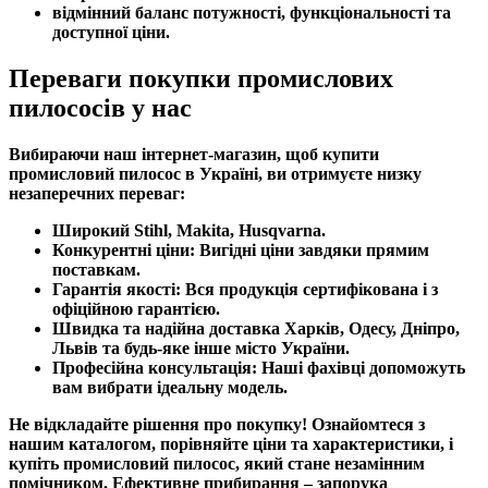
відмінний баланс потужності, функціональності та
доступної ціни.
Переваги покупки промислових
пилососів у нас
Вибираючи наш інтернет-магазин, щоб купити
промисловий пилосос в Україні, ви отримуєте низку
незаперечних переваг:
Широкий Stihl, Makita, Husqvarna.
Конкурентні ціни:
Вигідні ціни завдяки прямим
поставкам.
Гарантія якості:
Вся продукція сертифікована і з
офіційною гарантією.
Швидка та надійна доставка
Харків, Одесу, Дніпро,
Львів та будь-яке інше місто України.
Професійна консультація:
Наші фахівці допоможуть
вам вибрати ідеальну модель.
Не відкладайте рішення про покупку! Ознайомтеся з
нашим каталогом, порівняйте ціни та характеристики, і
купіть промисловий пилосос, який стане незамінним
помічником. Ефективне прибирання – запорука