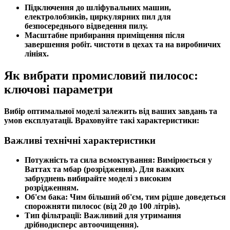
Підключення до шліфувальних машин,
електролобзиків, циркулярних пил для
безпосереднього відведення пилу.
Масштабне прибирання приміщення після
завершення робіт. чистоти в цехах та на виробничих
лініях.
Як вибрати промисловий пилосос:
ключові параметри
Вибір оптимальної моделі залежить від ваших завдань та
умов експлуатації. Враховуйте такі характеристики:
Важливі технічні характеристики
Потужність та сила всмоктування:
Вимірюється у
Ваттах та мбар (розрідження). Для важких
забруднень вибирайте моделі з високим
розрідженням.
Об'єм бака:
Чим більший об'єм, тим рідше доведеться
спорожняти пилосос (від 20 до 100 літрів).
Тип фільтрації:
Важливий для утримання
дрібнодисперс автоочищення).