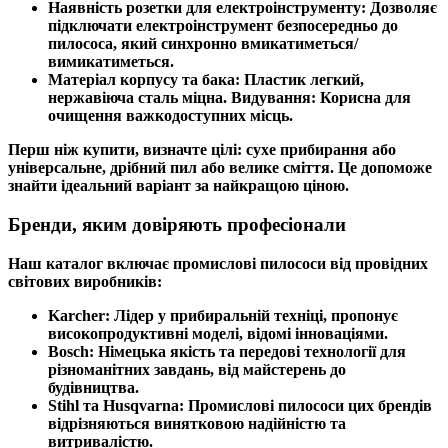
Наявність розетки для електроінструменту:
Дозволяє
підключати електроінструмент безпосередньо до
пилососа, який синхронно вмикатиметься/
вимикатиметься.
Матеріал корпусу та бака:
Пластик легкий,
нержавіюча сталь міцна. Видування:
Корисна для
очищення важкодоступних місць.
Перш ніж купити, визначте цілі: сухе прибирання або
універсальне, дрібний пил або велике сміття. Це допоможе
знайти ідеальний варіант за найкращою ціною.
Бренди, яким довіряють професіонали
Наш каталог включає промислові пилососи від провідних
світових виробників:
Karcher:
Лідер у прибиральній техніці, пропонує
високопродуктивні моделі, відомі інноваціями.
Bosch:
Німецька якість та передові технології для
різноманітних завдань, від майстерень до
будівництва.
Stihl та Husqvarna:
Промислові пилососи цих брендів
відрізняються винятковою надійністю та
витривалістю.