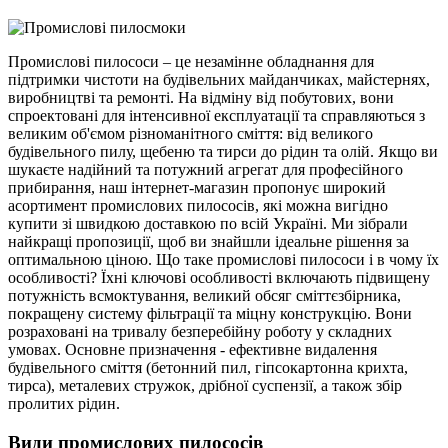
Промислові пилососи – це незамінне обладнання для
підтримки чистоти на будівельних майданчиках, майстернях,
виробництві та ремонті. На відміну від побутових, вони
спроектовані для інтенсивної експлуатації та справляються з
великим об'ємом різноманітного сміття: від великого
будівельного пилу, щебеню та тирси до рідин та олій. Якщо ви
шукаєте надійний та потужний агрегат для професійного
прибирання, наш інтернет-магазин пропонує широкий
асортимент промислових пилососів, які можна вигідно
купити зі швидкою доставкою по всій Україні. Ми зібрали
найкращі пропозиції, щоб ви знайшли ідеальне рішення за
оптимальною ціною. Що таке промислові пилососи і в чому їх
особливості? Їхні ключові особливості включають підвищену
потужність всмоктування, великий обсяг сміттєзбірника,
покращену систему фільтрації та міцну конструкцію. Вони
розраховані на тривалу безперебійну роботу у складних
умовах. Основне призначення - ефективне видалення
будівельного сміття (бетонний пил, гіпсокартонна крихта,
тирса), металевих стружок, дрібної суспензії, а також збір
пролитих рідин.
Види промислових пилососів