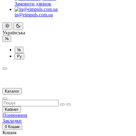
Замовити дзвінок
in@eimpuls.com.ua
Українська
Ук
Ук
Ру
Каталог
Кабінет
Порівняння
Закладки
0
Кошик
Кошик