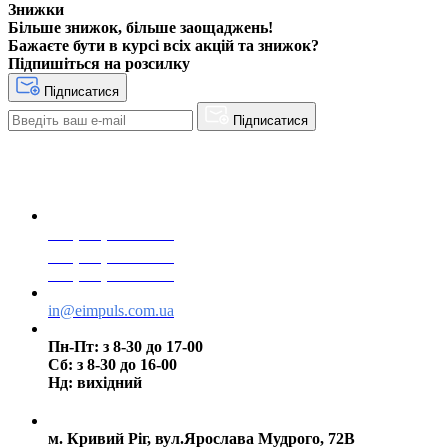
Знижки
Більше знижок, більше заощаджень!
Бажаєте бути в курсі всіх акцій та знижок?
Підпишіться на розсилку
Підписатися
Підписатися
+38(068) 553 77 11
+38(073) 553 77 11
+38(095) 553 77 11
in@eimpuls.com.ua
Пн-Пт: з 8-30 до 17-00
Сб: з 8-30 до 16-00
Нд: вихідний
м. Кривий Ріг, вул.Ярослава Мудрого, 72В