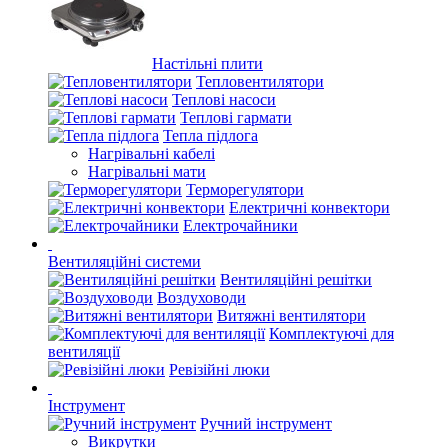
Настільні плити
Тепловентилятори
Теплові насоси
Теплові гармати
Тепла підлога
Нагрівальні кабелі
Нагрівальні мати
Терморегулятори
Електричні конвектори
Електрочайники
Вентиляційні системи
Вентиляційні решітки
Воздуховоди
Витяжні вентилятори
Комплектуючі для
вентиляції
Ревізійні люки
Інструмент
Ручний інструмент
Викрутки