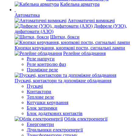
Кабельна арматура
Автоматика
Автоматичні вимикачі
Дифреле (УЗО),
дифатомати (АЗО)
Щитки, бокси
Кнопки керування, кнопкові пости, сигнальні лампи
Релейне обладнання
Реле напруги
Реле контролю фаз
Проміжне реле
Пускачі, контактори та допоміжне обладнання
Пускачі
Контактори
Теплове реле
Котушки керування
Блок затримки
Блок додаткових контактів
Облік електроенергії
Енергометри
Лічильники електроенергії
Трансформатори струму