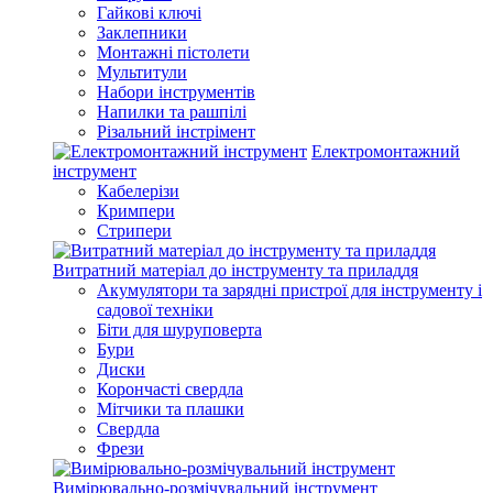
Гайкові ключі
Заклепники
Монтажні пістолети
Мультитули
Набори інструментів
Напилки та рашпілі
Різальний інстрімент
Електромонтажний
інструмент
Кабелерізи
Кримпери
Стрипери
Витратний матеріал до інструменту та приладдя
Акумулятори та зарядні пристрої для інструменту і
садової техніки
Біти для шуруповерта
Бури
Диски
Корончасті свердла
Мітчики та плашки
Свердла
Фрези
Вимірювально-розмічувальний інструмент