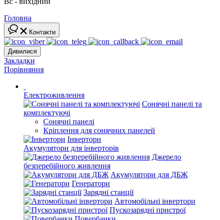
Вс - вихідний
Головна
Контакти
Дивилися
Закладки
Порівняння
Електроживлення
Сонячні панелі та
комплектуючі
Сонячні панелі
Кріплення для сонячних панелей
Інвертори
Акумулятори для інверторів
Джерело
безперебійного живлення
Акумулятори для ДБЖ
Генератори
Зарядні станції
Автомобільні інвертори
Пускозарядні пристрої
Повербанки