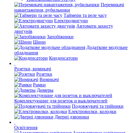
Перемикачі
навантаження, рубильники
Таймери та реле часу
Електродвигуни
Автомати захисту
двигунів
Запобіжники
Шини
Додаткове модульне
обладнання
Конденсатори
Розетки, вимикачі
Розетки
Вимикачі
Рамки
Димеры
Комплектующие для розеток и выключателей
Подовжувачі та трійники
Електровилки, колодки
Дверні дзвоники
Освітлення
Акумуляторне освітлення