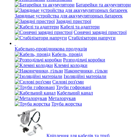
Батарейки та акумулятори
Зарядные устройства для аккумуляторных батареек
Зарядні пристрої
Кабелі та адаптери
Сонячні зарядні пристрої
Стабілізатори напруги
Кабельно-провідникова продукція
Кабель, провід
Розподільчі коробки
Клемні колодки
Наконечники, гільзи
Ізоляційні матеріали
Силові роз'єми
Труби гофровані
Кабельний канал
Металорукав
Труба жорстка
Кріплення для кабелів та труб