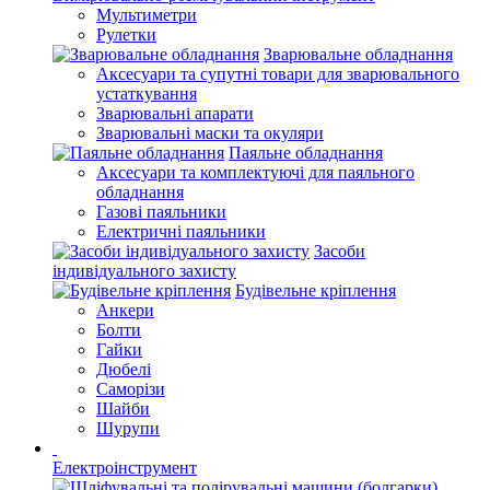
Мультиметри
Рулетки
Зварювальне обладнання
Аксесуари та супутні товари для зварювального
устаткування
Зварювальні апарати
Зварювальні маски та окуляри
Паяльне обладнання
Аксесуари та комплектуючі для паяльного
обладнання
Газові паяльники
Електричні паяльники
Засоби
індивідуального захисту
Будівельне кріплення
Анкери
Болти
Гайки
Дюбелі
Саморізи
Шайби
Шурупи
Електроінструмент