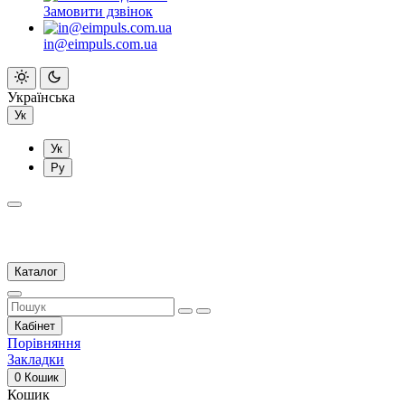
Замовити дзвінок
in@eimpuls.com.ua
Українська
Ук
Ук
Ру
Каталог
Кабінет
Порівняння
Закладки
0
Кошик
Кошик