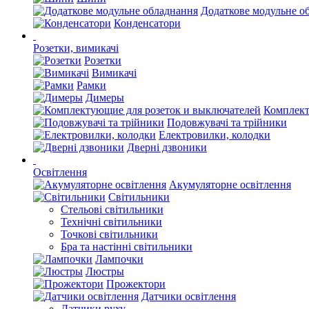
Додаткове модульне о
Конденсатори
Розетки, вимикачі
Розетки
Вимикачі
Рамки
Димеры
Комплект
Подовжувачі та трійники
Електровилки, колодки
Дверні дзвоники
Освітлення
Акумуляторне освітлення
Світильники
Стельові світильники
Технічні світильники
Точкові світильники
Бра та настінні світильники
Лампочки
Люстры
Прожектори
Датчики освітлення
Датчики руху