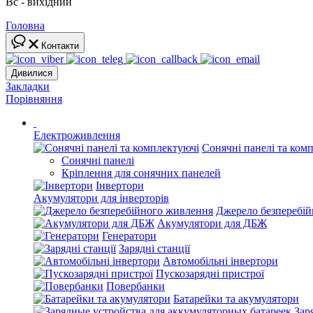
Вс - вихідний
Головна
Контакти
Дивилися
Закладки
Порівняння
Електроживлення
Сонячні панелі та ком
Сонячні панелі
Кріплення для сонячних панелей
Інвертори
Акумулятори для інверторів
Джерело безперебі
Акумулятори для ДБЖ
Генератори
Зарядні станції
Автомобільні інвертори
Пускозарядні пристрої
Повербанки
Батарейки та акумулятори
Зар