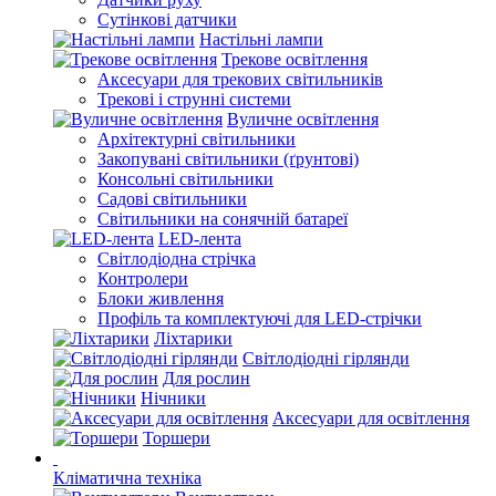
Сутінкові датчики
Настільні лампи
Трекове освітлення
Аксесуари для трекових світильників
Трекові і струнні системи
Вуличне освітлення
Архітектурні світильники
Закопувані світильники (ґрунтові)
Консольні світильники
Садові світильники
Світильники на сонячній батареї
LED-лента
Світлодіодна стрічка
Контролери
Блоки живлення
Профіль та комплектуючі для LED-стрічки
Ліхтарики
Світлодіодні гірлянди
Для рослин
Нічники
Аксесуари для освітлення
Торшери
Кліматична техніка