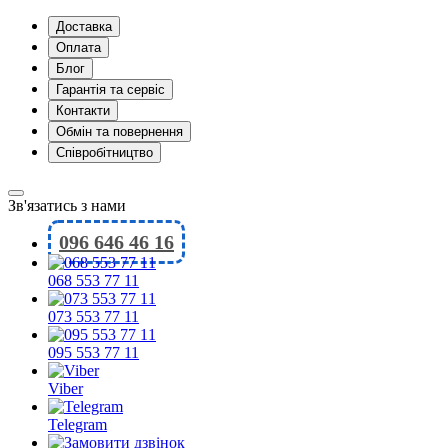
Доставка
Оплата
Блог
Гарантія та сервіс
Контакти
Обмін та повернення
Співробітництво
Зв'язатись з нами
096 646 46 16
068 553 77 11
073 553 77 11
095 553 77 11
Viber
Telegram