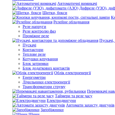
Автоматичні вимикачі
Дифреле (УЗО), ди
Щитки, бокси
Кн
Релейне обладнання
Реле напруги
Реле контролю фаз
Проміжне реле
Пускачі,
Пускачі
Контактори
Теплове реле
Котушки керування
Блок затримки
Блок додаткових контактів
Облік електроенергії
Енергометри
Лічильники електроенергії
Трансформатори струму
Перемикачі нав
Таймери та реле часу
Електродвигуни
Автомати захисту двигунів
Запобіжники
Шини