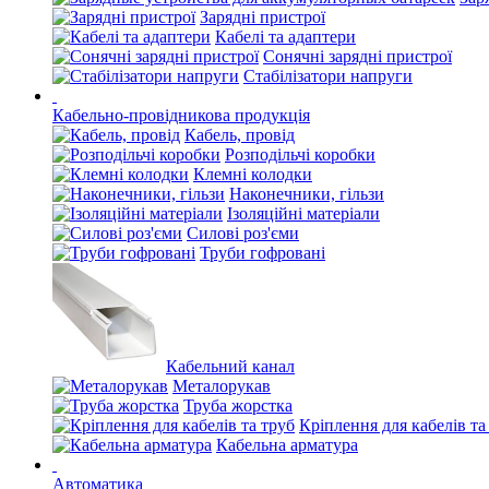
Зарядні пристрої
Кабелі та адаптери
Сонячні зарядні пристрої
Стабілізатори напруги
Кабельно-провідникова продукція
Кабель, провід
Розподільчі коробки
Клемні колодки
Наконечники, гільзи
Ізоляційні матеріали
Силові роз'єми
Труби гофровані
Кабельний канал
Металорукав
Труба жорстка
Кріплення для кабелів та
Кабельна арматура
Автоматика