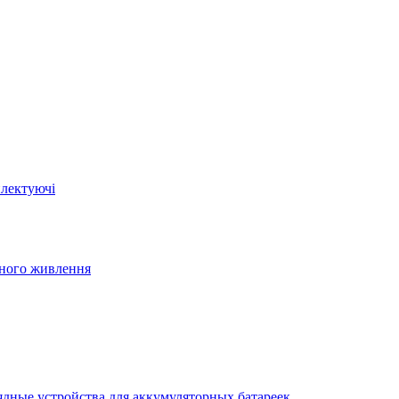
плектуючі
йного живлення
ядные устройства для аккумуляторных батареек