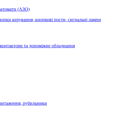
фатомати (АЗО)
опки керування, кнопкові пости, сигнальні лампи
 контактори та допоміжне обладнання
антаження, рубильники