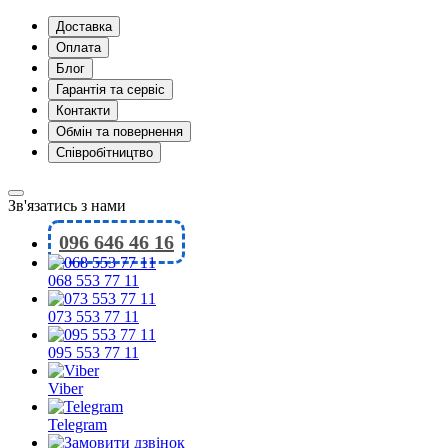
Доставка
Оплата
Блог
Гарантія та сервіс
Контакти
Обмін та повернення
Співробітництво
Зв'язатись з нами
096 646 46 16
068 553 77 11
073 553 77 11
095 553 77 11
Viber
Telegram