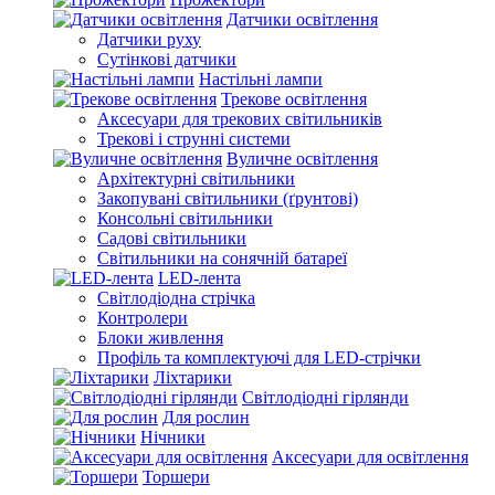
Датчики освітлення
Датчики руху
Сутінкові датчики
Настільні лампи
Трекове освітлення
Аксесуари для трекових світильників
Трекові і струнні системи
Вуличне освітлення
Архітектурні світильники
Закопувані світильники (ґрунтові)
Консольні світильники
Садові світильники
Світильники на сонячній батареї
LED-лента
Світлодіодна стрічка
Контролери
Блоки живлення
Профіль та комплектуючі для LED-стрічки
Ліхтарики
Світлодіодні гірлянди
Для рослин
Нічники
Аксесуари для освітлення
Торшери