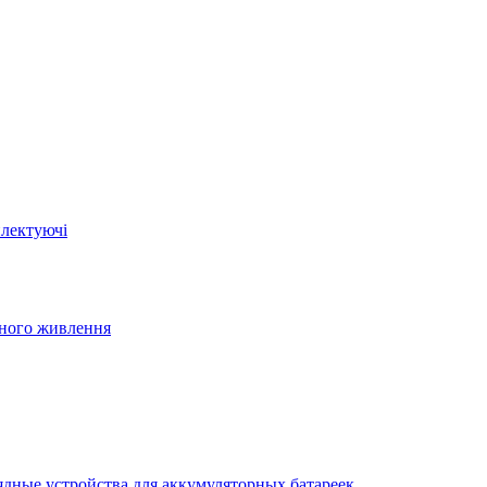
плектуючі
йного живлення
ядные устройства для аккумуляторных батареек