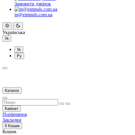
Замовити дзвінок
in@eimpuls.com.ua
Українська
Ук
Ук
Ру
Каталог
Кабінет
Порівняння
Закладки
0
Кошик
Кошик