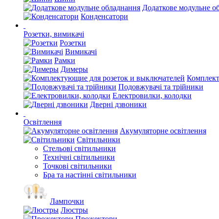
Додаткове модульне о
Конденсатори
Розетки, вимикачі
Розетки
Вимикачі
Рамки
Димеры
Комплект
Подовжувачі та трійники
Електровилки, колодки
Дверні дзвоники
Освітлення
Акумуляторне освітлення
Світильники
Стельові світильники
Технічні світильники
Точкові світильники
Бра та настінні світильники
Лампочки
Люстры
Прожектори