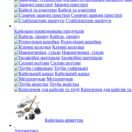
Зарядні пристрої
Кабелі та адаптери
Сонячні зарядні пристрої
Стабілізатори напруги
Кабельно-провідникова продукція
Кабель, провід
Розподільчі коробки
Клемні колодки
Наконечники, гільзи
Ізоляційні матеріали
Силові роз'єми
Труби гофровані
Кабельний канал
Металорукав
Труба жорстка
Кріплення для кабелів та
Кабельна арматура
Автоматика