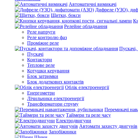
Автоматичні вимикачі
Дифреле (УЗО), ди
Щитки, бокси
Кн
Релейне обладнання
Реле напруги
Реле контролю фаз
Проміжне реле
Пускачі,
Пускачі
Контактори
Теплове реле
Котушки керування
Блок затримки
Блок додаткових контактів
Облік електроенергії
Енергометри
Лічильники електроенергії
Трансформатори струму
Перемикачі нав
Таймери та реле часу
Електродвигуни
Автомати захисту двигунів
Запобіжники
Шини