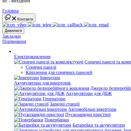
Вс - вихідний
Головна
Контакти
Дивилися
Закладки
Порівняння
Електроживлення
Сонячні панелі та ком
Сонячні панелі
Кріплення для сонячних панелей
Інвертори
Акумулятори для інверторів
Джерело безперебі
Акумулятори для ДБЖ
Генератори
Зарядні станції
Автомобільні інвертори
Пускозарядні пристрої
Повербанки
Батарейки та акумулятори
Зар