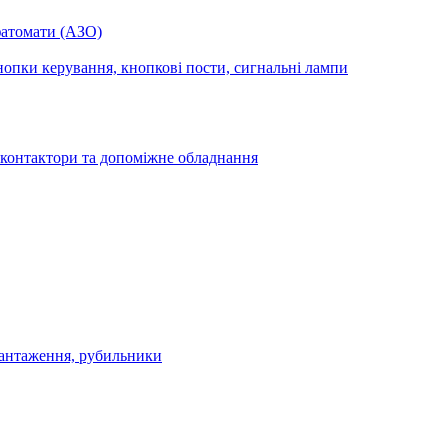
фатомати (АЗО)
опки керування, кнопкові пости, сигнальні лампи
 контактори та допоміжне обладнання
антаження, рубильники