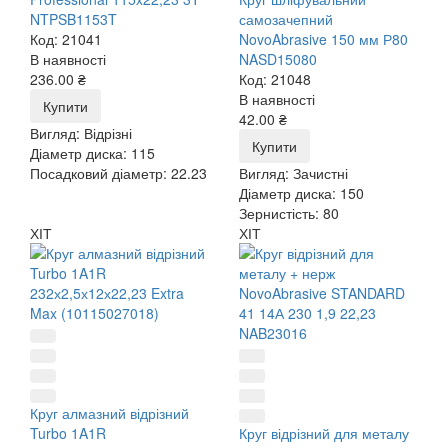
NTPSB1153T
самозачепний
Код: 21041
NovoAbrasive 150 мм Р80
В наявності
NASD15080
236.00 ₴
Код: 21048
В наявності
Купити
42.00 ₴
Вигляд:
Відрізні
Купити
Діаметр диска:
115
Посадковий діаметр:
22.23
Вигляд:
Зачистні
Діаметр диска:
150
Зернистість:
80
ХІТ
ХІТ
Круг алмазний відрізний
Turbo 1A1R
Круг відрізний для металу