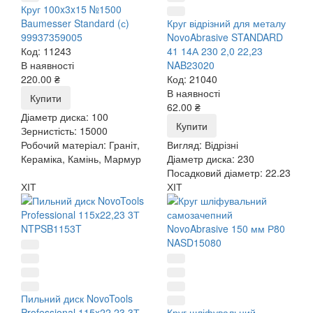
Круг 100x3x15 №1500
Baumesser Standard (с)
Круг відрізний для металу
99937359005
NovoAbrasive STANDARD
Код: 11243
41 14А 230 2,0 22,23
В наявності
NAB23020
220.00 ₴
Код: 21040
В наявності
Купити
62.00 ₴
Діаметр диска:
100
Купити
Зернистість:
15000
Робочий матеріал:
Граніт,
Вигляд:
Відрізні
Кераміка, Камінь, Мармур
Діаметр диска:
230
Посадковий діаметр:
22.23
ХІТ
ХІТ
Пильний диск NovoTools
Professional 115x22,23 3Т
Круг шліфувальний