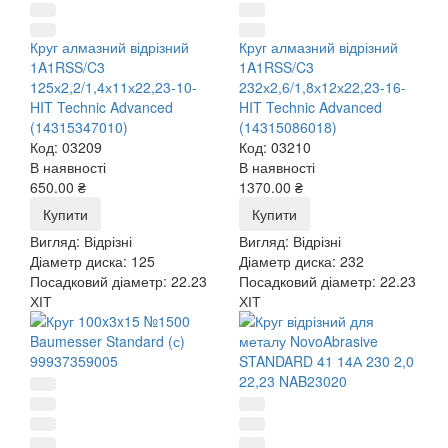
Круг алмазний відрізний
Круг алмазний відрізний
1A1RSS/C3
1A1RSS/C3
125х2,2/1,4х11х22,23-10-
232х2,6/1,8х12х22,23-16-
HIT Technic Advanced
HIT Technic Advanced
(14315347010)
(14315086018)
Код: 03209
Код: 03210
В наявності
В наявності
650.00 ₴
1370.00 ₴
Купити
Купити
Вигляд:
Відрізні
Вигляд:
Відрізні
Діаметр диска:
125
Діаметр диска:
232
Посадковий діаметр:
22.23
Посадковий діаметр:
22.23
ХІТ
ХІТ