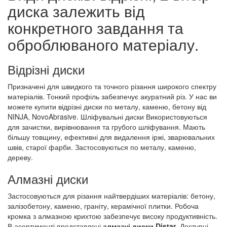
диска залежить від
конкретного завдання та
оброблюваного матеріалу.
Відрізні диски
Призначені для швидкого та точного різання широкого спектру
матеріалів. Тонкий профіль забезпечує акуратний різ. У нас ви
можете купити відрізні диски по металу, каменю, бетону від
NINJA, NovoAbrasive. Шліфувальні диски Використовуються
для зачистки, вирівнювання та грубого шліфування. Мають
більшу товщину, ефективні для видалення іржі, зварювальних
швів, старої фарби. Застосовуються по металу, каменю,
дереву.
Алмазні диски
Застосовуються для різання найтвердіших матеріалів: бетону,
залізобетону, каменю, граніту, керамічної плитки. Робоча
кромка з алмазною крихтою забезпечує високу продуктивність.
В асортименті представлені
алмазні диски Distar
. Доступні