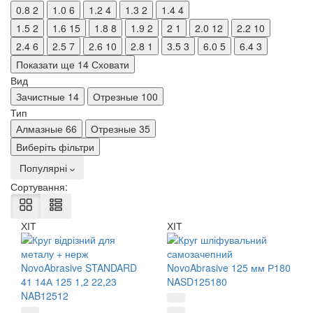
0.8
2
1.0
6
1.2
4
1.3
2
1.4
4
1.5
2
1.6
15
1.8
8
1.9
2
2
1
2.0
12
2.2
10
2.4
6
2.5
7
2.6
10
2.8
1
3.5
3
6.0
5
6.4
3
Показати ще 14
Сховати
Вид
Зачистные
14
Отрезные
100
Тип
Алмазные
66
Отрезные
35
Виберіть фільтри
Популярні
Сортування:
ХІТ
ХІТ