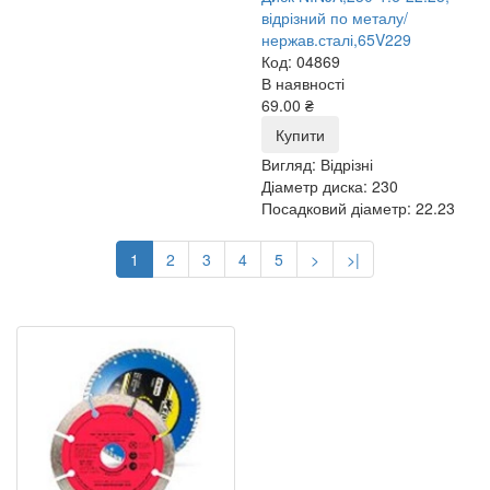
відрізний по металу/
нержав.сталі,65V229
Код: 04869
В наявності
69.00 ₴
Купити
Вигляд:
Відрізні
Діаметр диска:
230
Посадковий діаметр:
22.23
1
2
3
4
5
>
>|