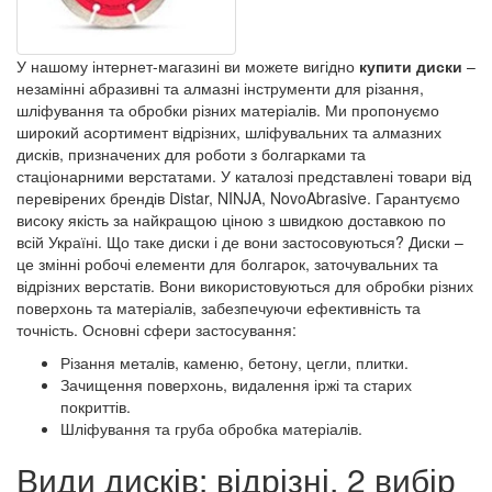
У нашому інтернет-магазині ви можете вигідно
купити диски
–
незамінні абразивні та алмазні інструменти для різання,
шліфування та обробки різних матеріалів. Ми пропонуємо
широкий асортимент відрізних, шліфувальних та алмазних
дисків, призначених для роботи з болгарками та
стаціонарними верстатами. У каталозі представлені товари від
перевірених брендів Distar, NINJA, NovoAbrasive. Гарантуємо
високу якість за найкращою ціною з швидкою доставкою по
всій Україні. Що таке диски і де вони застосовуються? Диски –
це змінні робочі елементи для болгарок, заточувальних та
відрізних верстатів. Вони використовуються для обробки різних
поверхонь та матеріалів, забезпечуючи ефективність та
точність. Основні сфери застосування:
Різання металів, каменю, бетону, цегли, плитки.
Зачищення поверхонь, видалення іржі та старих
покриттів.
Шліфування та груба обробка матеріалів.
Види дисків: відрізні, 2 вибір