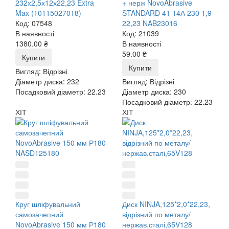
232х2,5х12х22,23 Extra
+ нерж NovoAbrasive
Max (10115027018)
STANDARD 41 14А 230 1,9
Код: 07548
22,23 NAB23016
В наявності
Код: 21039
1380.00 ₴
В наявності
59.00 ₴
Купити
Купити
Вигляд:
Відрізні
Діаметр диска:
232
Вигляд:
Відрізні
Посадковий діаметр:
22.23
Діаметр диска:
230
Посадковий діаметр:
22.23
ХІТ
ХІТ
Круг шліфувальний
Диск NINJA,125*2,0*22,23,
самозачепний
відрізний по металу/
NovoAbrasive 150 мм Р180
нержав.сталі,65V128