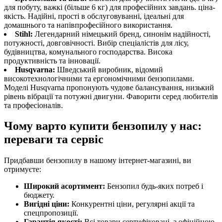
для побуту, важкі (більше 6 кг) для професійних завдань. ціна-
якість. Надійні, прості в обслуговуванні, ідеальні для
домашнього та напівпрофесійного використання.
Stihl:
Легендарний німецький бренд, синонім надійності,
потужності, довговічності. Вибір спеціалістів для лісу,
будівництва, комунального господарства. Висока
продуктивність та інновації.
Husqvarna:
Шведський виробник, відомий
високотехнологічними та ергономічними бензопилами.
Моделі Husqvarna пропонують чудове балансування, низький
рівень вібрації та потужні двигуни. Фаворити серед любителів
та професіоналів.
Чому варто купити бензопилу у нас:
переваги та сервіс
Придбавши бензопилу в нашому інтернет-магазині, ви
отримуєте:
Широкий асортимент:
Бензопил будь-яких потреб і
бюджету.
Вигідні ціни:
Конкурентні ціни, регулярні акції та
спецпропозиції.
Гарантія якості:
Всі товари сертифіковані, з офіційною