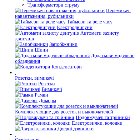
Трансформатори струму
Перемикачі
навантаження, рубильники
Таймери та реле часу
Електродвигуни
Автомати захисту
двигунів
Запобіжники
Шини
Додаткове модульне
обладнання
Конденсатори
Розетки, вимикачі
Розетки
Вимикачі
Рамки
Димеры
Комплектующие для розеток и выключателей
Подовжувачі та трійники
Електровилки, колодки
Дверні дзвоники
Освітлення