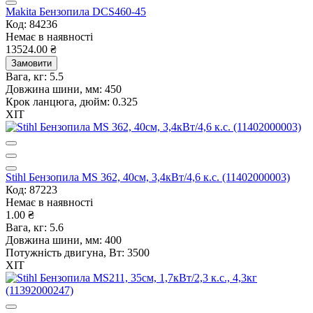
Makita Бензопила DCS460-45
Код: 84236
Немає в наявності
13524.00 ₴
Замовити
Вага, кг:
5.5
Довжина шини, мм:
450
Крок ланцюга, дюйм:
0.325
ХІТ
Stihl Бензопила MS 362, 40см, 3,4кВт/4,6 к.с. (11402000003)
Код: 87223
Немає в наявності
1.00 ₴
Вага, кг:
5.6
Довжина шини, мм:
400
Потужність двигуна, Вт:
3500
ХІТ