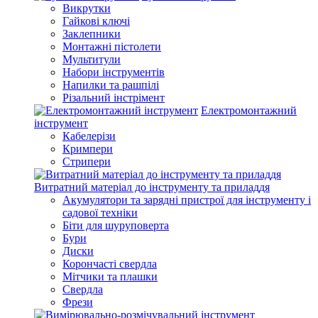
Викрутки
Гайкові ключі
Заклепники
Монтажні пістолети
Мультитули
Набори інструментів
Напилки та рашпілі
Різальний інстрімент
Електромонтажний
інструмент
Кабелерізи
Кримпери
Стрипери
Витратний матеріал до інструменту та приладдя
Акумулятори та зарядні пристрої для інструменту і
садової техніки
Біти для шуруповерта
Бури
Диски
Корончасті свердла
Мітчики та плашки
Свердла
Фрези