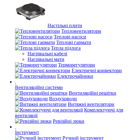
Настільні плити
Тепловентилятори
Теплові насоси
Теплові гармати
Тепла підлога
Нагрівальні кабелі
Нагрівальні мати
Терморегулятори
Електричні конвектори
Електрочайники
Вентиляційні системи
Вентиляційні решітки
Воздуховоди
Витяжні вентилятори
Комплектуючі для
вентиляції
Ревізійні люки
Інструмент
Ручний інструмент