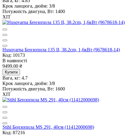
Вага, кг:
4.85
Крок ланцюга, дюйм:
3/8
Потужність двигуна, Вт:
1400
ХІТ
Husqvarna Бензопила 135 II, 38.2cm, 1,6кВт (9678618-14)
Код: 10173
В наявності
9499.00 ₴
Купити
Вага, кг:
4.7
Крок ланцюга, дюйм:
3/8
Потужність двигуна, Вт:
1600
ХІТ
Stihl Бензопила MS 291, 40см (11412000698)
Код: 87216