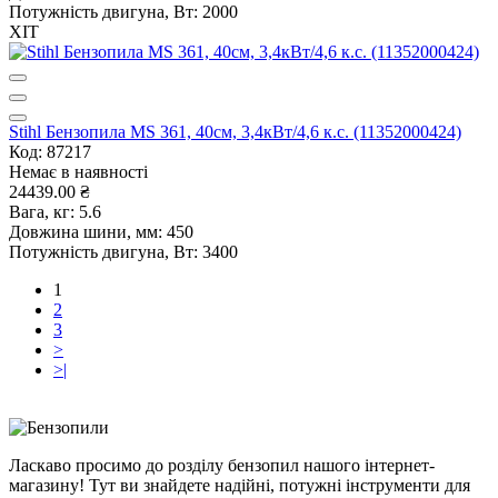
Потужність двигуна, Вт:
2000
ХІТ
Stihl Бензопила MS 361, 40см, 3,4кВт/4,6 к.с. (11352000424)
Код: 87217
Немає в наявності
24439.00 ₴
Вага, кг:
5.6
Довжина шини, мм:
450
Потужність двигуна, Вт:
3400
1
2
3
>
>|
Ласкаво просимо до розділу бензопил нашого інтернет-
магазину! Тут ви знайдете надійні, потужні інструменти для