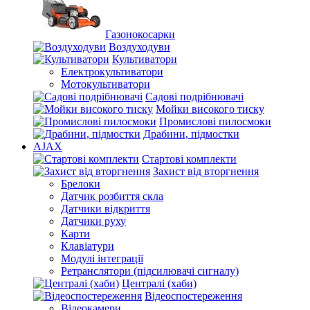
Газонокосарки
Воздуходуви
Культиватори
Електрокультиватори
Мотокультиватори
Садові подрібнювачі
Мойки високого тиску
Промислові пилосмоки
Драбини, підмостки
AJAX
Стартові комплекти
Захист від вторгнення
Брелоки
Датчик розбиття скла
Датчики відкриття
Датчики руху
Карти
Клавіатури
Модулі інтеграції
Ретранслятори (підсилювачі сигналу)
Централі (хаби)
Відеоспостереження
Відеокамери