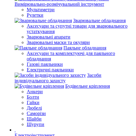
Вимірювально-розмічувальний інструмент
Мультиметри
Рулетки
Зварювальне обладнання
Аксесуари та супутні товари для зварювального
устаткування
Зварювальні апарати
Зварювальні маски та окуляри
Паяльне обладнання
Аксесуари та комплектуючі для паяльного
обладнання
Газові паяльники
Електричні паяльники
Засоби
індивідуального захисту
Будівельне кріплення
Анкери
Болти
Гайки
Дюбелі
Саморізи
Шайби
Шурупи
Електроінструмент