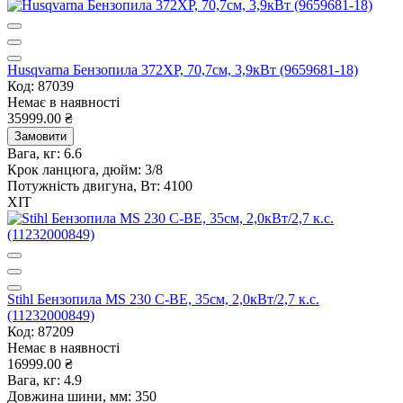
Husqvarna Бензопила 372XP, 70,7см, 3,9кВт (9659681-18)
Код: 87039
Немає в наявності
35999.00 ₴
Замовити
Вага, кг:
6.6
Крок ланцюга, дюйм:
3/8
Потужність двигуна, Вт:
4100
ХІТ
Stihl Бензопила MS 230 C-BE, 35см, 2,0кВт/2,7 к.с.
(11232000849)
Код: 87209
Немає в наявності
16999.00 ₴
Вага, кг:
4.9
Довжина шини, мм:
350