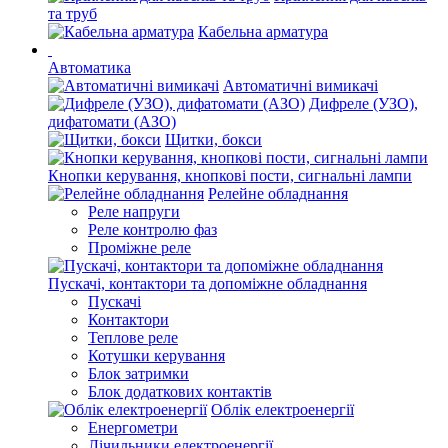
та труб
Кабельна арматура
Автоматика
Автоматичні вимикачі
Дифреле (УЗО),
дифатомати (АЗО)
Щитки, бокси
Кнопки керування, кнопкові пости, сигнальні лампи
Релейне обладнання
Реле напруги
Реле контролю фаз
Проміжне реле
Пускачі, контактори та допоміжне обладнання
Пускачі
Контактори
Теплове реле
Котушки керування
Блок затримки
Блок додаткових контактів
Облік електроенергії
Енергометри
Лічильники електроенергії