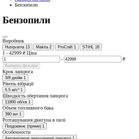
Бензопили
Бензопили
Виробник
Husqvarna
13
Makita
2
ProCraft
1
STIHL
18
1
-
42999
₴
Ціна
-
₴
Виберіть фільтри
Крок ланцюга
3/8 дюйм
1
Рівень вібрації
5.5 м/с²
1
Швидкість обертання ланцюга
11800 об/хв
1
Объем топливного бака
390 мл
1
Розташування двигуна в пилі
Поздовжнє (пряме)
1
Особенности
Автоматичне змащування ланцюга
1