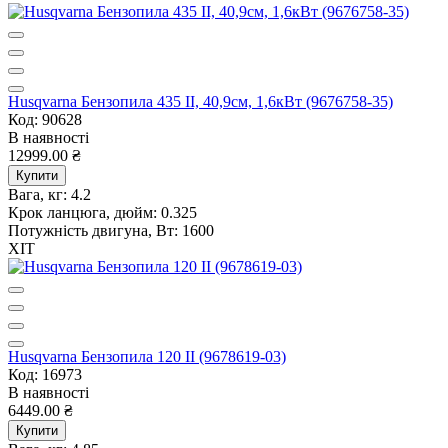
Husqvarna Бензопила 435 II, 40,9см, 1,6кВт (9676758-35)
Код: 90628
В наявності
12999.00 ₴
Купити
Вага, кг:
4.2
Крок ланцюга, дюйм:
0.325
Потужність двигуна, Вт:
1600
ХІТ
Husqvarna Бензопила 120 II (9678619-03)
Код: 16973
В наявності
6449.00 ₴
Купити