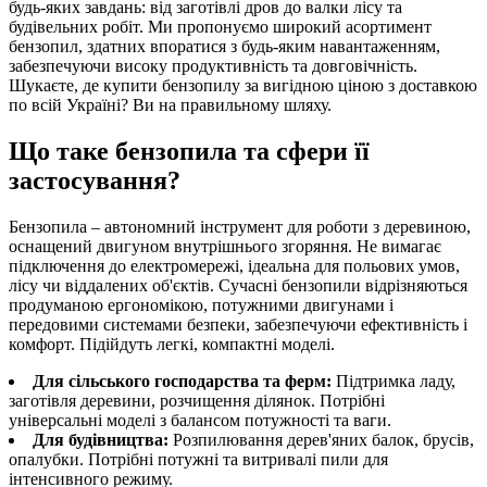
будь-яких завдань: від заготівлі дров до валки лісу та
будівельних робіт. Ми пропонуємо широкий асортимент
бензопил, здатних впоратися з будь-яким навантаженням,
забезпечуючи високу продуктивність та довговічність.
Шукаєте, де купити бензопилу за вигідною ціною з доставкою
по всій Україні? Ви на правильному шляху.
Що таке бензопила та сфери її
застосування?
Бензопила – автономний інструмент для роботи з деревиною,
оснащений двигуном внутрішнього згоряння. Не вимагає
підключення до електромережі, ідеальна для польових умов,
лісу чи віддалених об'єктів. Сучасні бензопили відрізняються
продуманою ергономікою, потужними двигунами і
передовими системами безпеки, забезпечуючи ефективність і
комфорт. Підійдуть легкі, компактні моделі.
Для сільського господарства та ферм:
Підтримка ладу,
заготівля деревини, розчищення ділянок. Потрібні
універсальні моделі з балансом потужності та ваги.
Для будівництва:
Розпилювання дерев'яних балок, брусів,
опалубки. Потрібні потужні та витривалі пили для
інтенсивного режиму.