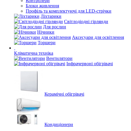
Контролери
Блоки живлення
Профіль та комплектуючі для LED-стрічки
Ліхтарики
Світлодіодні гірлянди
Для рослин
Нічники
Аксесуари для освітлення
Торшери
Кліматична техніка
Вентилятори
Інфрачервоні обігрівачі
Керамічні обігрівачі
Кондиціонери