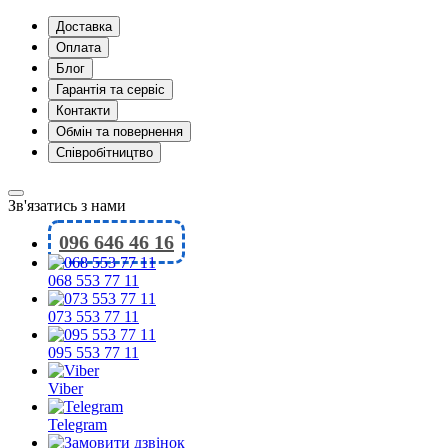
Доставка
Оплата
Блог
Гарантія та сервіс
Контакти
Обмін та повернення
Співробітництво
Зв'язатись з нами
096 646 46 16
068 553 77 11
073 553 77 11
095 553 77 11
Viber
Telegram