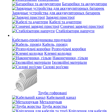
Батарейки та акумулятори
Зарядные устройства для аккумуляторных батареек
Зарядні пристрої
Кабелі та адаптери
Сонячні зарядні пристрої
Стабілізатори напруги
Кабельно-провідникова продукція
Кабель, провід
Розподільчі коробки
Клемні колодки
Наконечники, гільзи
Ізоляційні матеріали
Силові роз'єми
Труби гофровані
Кабельний канал
Металорукав
Труба жорстка
Кріплення для кабелів