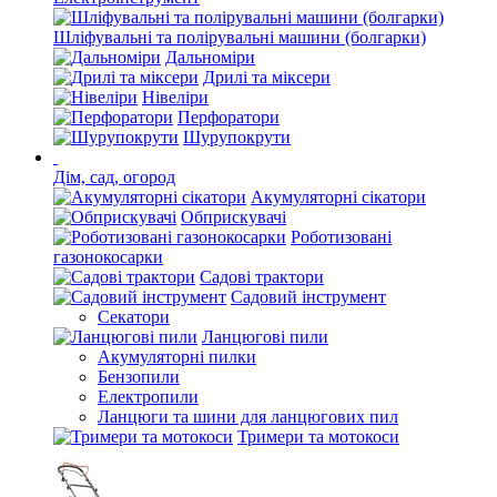
Шліфувальні та полірувальні машини (болгарки)
Дальноміри
Дрилі та міксери
Нівеліри
Перфоратори
Шурупокрути
Дім, сад, огород
Акумуляторні сікатори
Обприскувачі
Роботизовані
газонокосарки
Садові трактори
Садовий інструмент
Секатори
Ланцюгові пили
Акумуляторні пилки
Бензопили
Електропили
Ланцюги та шини для ланцюгових пил
Тримери та мотокоси