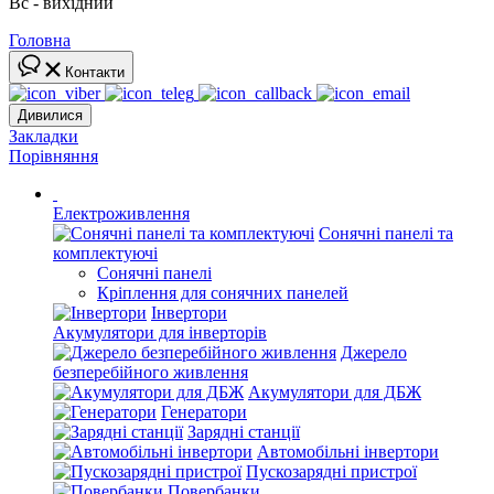
Вс - вихідний
Головна
Контакти
Дивилися
Закладки
Порівняння
Електроживлення
Сонячні панелі та
комплектуючі
Сонячні панелі
Кріплення для сонячних панелей
Інвертори
Акумулятори для інверторів
Джерело
безперебійного живлення
Акумулятори для ДБЖ
Генератори
Зарядні станції
Автомобільні інвертори
Пускозарядні пристрої
Повербанки