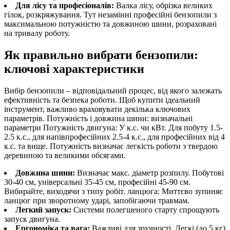
Для лісу та професіоналів:
Валка лісу, обрізка великих
гілок, розкряжування. Тут незамінні професійні бензопили з
максимальною потужністю та довжиною шини, розраховані
на тривалу роботу.
Як правильно вибрати бензопили:
ключові характеристики
Вибір бензопили – відповідальний процес, від якого залежать
ефективність та безпека роботи. Щоб купити ідеальний
інструмент, важливо враховувати декілька ключових
параметрів. Потужність і довжина шини: визначальні
параметри Потужність двигуна: У к.с. чи кВт. Для побуту 1.5-
2.5 к.с., для напівпрофесійних 2.5-4 к.с., для професійних від 4
к.с. та вище. Потужність визначає легкість роботи з твердою
деревиною та великими обсягами.
Довжина шини:
Визначає макс. діаметр розпилу. Побутові
30-40 см, універсальні 35-45 см, професійні 45-90 см.
Вибирайте, виходячи з типу робіт. ланцюга: Миттєво зупиняє
ланцюг при зворотному ударі, запобігаючи травмам.
Легкий запуск:
Системи полегшеного старту спрощують
запуск двигуна.
Ергономіка та вага:
Важливі для зручності. Легкі (до 5 кг)