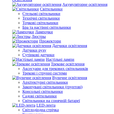
Акумуляторне освітлення
Світильники
Стельові світильники
Технічні світильники
Точкові світильники
Бра та настінні світильники
Лампочки
Люстры
Прожектори
Датчики освітлення
Датчики руху
Сутінкові датчики
Настільні лампи
Трекове освітлення
Аксесуари для трекових світильників
Трекові і струнні системи
Вуличне освітлення
Архітектурні світильники
Закопувані світильники (ґрунтові)
Консольні світильники
Садові світильники
Світильники на сонячній батареї
LED-лента
Світлодіодна стрічка