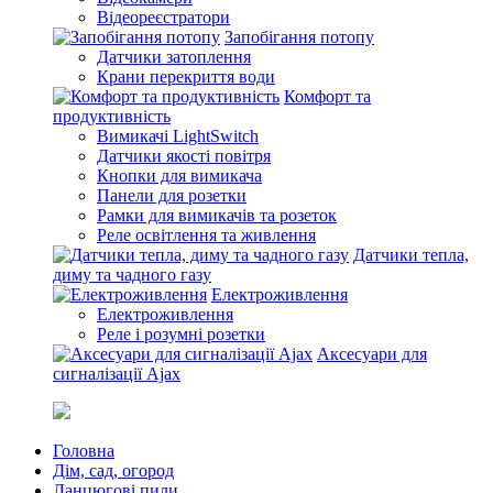
Відеореєстратори
Запобігання потопу
Датчики затоплення
Крани перекриття води
Комфорт та
продуктивність
Вимикачі LightSwitch
Датчики якості повітря
Кнопки для вимикача
Панели для розетки
Рамки для вимикачів та розеток
Реле освітлення та живлення
Датчики тепла,
диму та чадного газу
Електроживлення
Електроживлення
Реле і розумні розетки
Аксесуари для
сигналізації Ajax
Головна
Дім, сад, огород
Ланцюгові пили