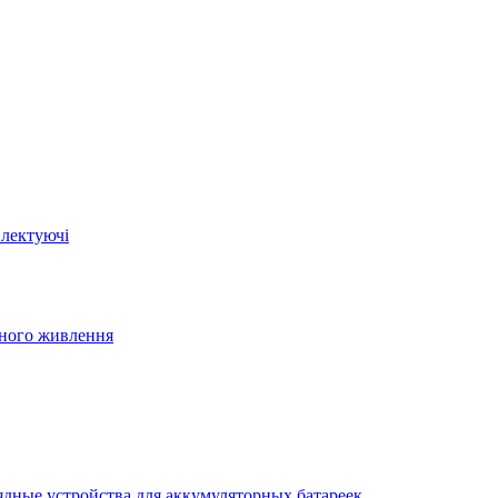
плектуючі
йного живлення
ядные устройства для аккумуляторных батареек