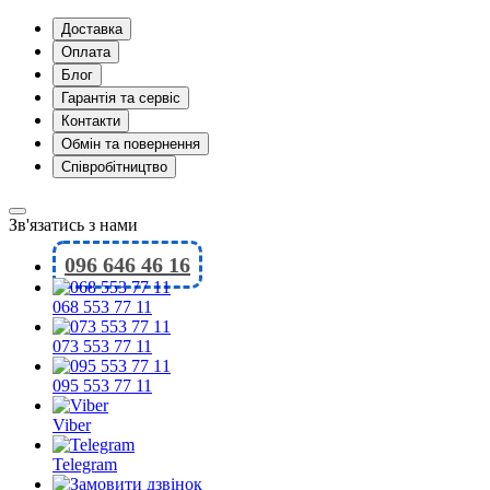
Доставка
Оплата
Блог
Гарантія та сервіс
Контакти
Обмін та повернення
Співробітництво
Зв'язатись з нами
096 646 46 16
068 553 77 11
073 553 77 11
095 553 77 11
Viber
Telegram