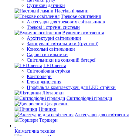
Сутінкові датчики
Настільні лампи
Трекове освітлення
Аксесуари для трекових світильників
Трекові і струнні системи
Вуличне освітлення
Архітектурні світильники
Закопувані світильники (ґрунтові)
Консольні світильники
Садові світильники
Світильники на сонячній батареї
LED-лента
Світлодіодна стрічка
Контролери
Блоки живлення
Профіль та комплектуючі для LED-стрічки
Ліхтарики
Світлодіодні гірлянди
Для рослин
Нічники
Аксесуари для освітлення
Торшери
Кліматична техніка