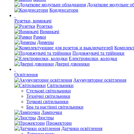
Додаткове модульне о
Конденсатори
Розетки, вимикачі
Розетки
Вимикачі
Рамки
Димеры
Комплект
Подовжувачі та трійники
Електровилки, колодки
Дверні дзвоники
Освітлення
Акумуляторне освітлення
Світильники
Стельові світильники
Технічні світильники
Точкові світильники
Бра та настінні світильники
Лампочки
Люстры
Прожектори
Датчики освітлення
Датчики руху