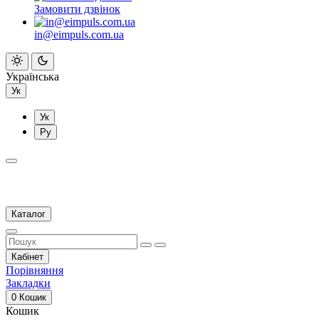
Замовити дзвінок
in@eimpuls.com.ua
Українська
Ук
Ук
Ру
Каталог
Кабінет
Порівняння
Закладки
0
Кошик
Кошик