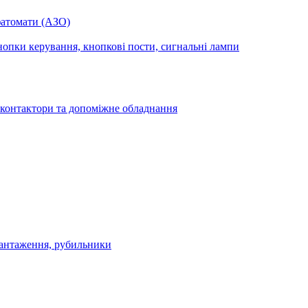
фатомати (АЗО)
опки керування, кнопкові пости, сигнальні лампи
 контактори та допоміжне обладнання
антаження, рубильники