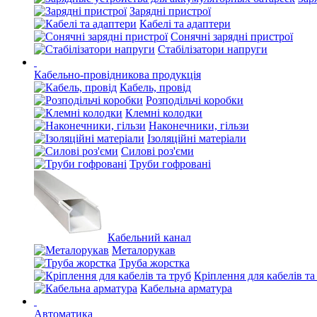
Зарядні пристрої
Кабелі та адаптери
Сонячні зарядні пристрої
Стабілізатори напруги
Кабельно-провідникова продукція
Кабель, провід
Розподільчі коробки
Клемні колодки
Наконечники, гільзи
Ізоляційні матеріали
Силові роз'єми
Труби гофровані
Кабельний канал
Металорукав
Труба жорстка
Кріплення для кабелів та
Кабельна арматура
Автоматика