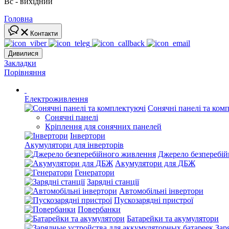
Вс - вихідний
Головна
Контакти
Дивилися
Закладки
Порівняння
Електроживлення
Сонячні панелі та ком
Сонячні панелі
Кріплення для сонячних панелей
Інвертори
Акумулятори для інверторів
Джерело безперебі
Акумулятори для ДБЖ
Генератори
Зарядні станції
Автомобільні інвертори
Пускозарядні пристрої
Повербанки
Батарейки та акумулятори
Зар