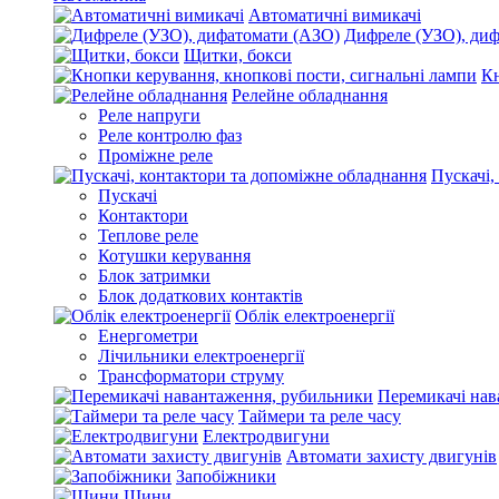
Автоматичні вимикачі
Дифреле (УЗО), ди
Щитки, бокси
Кн
Релейне обладнання
Реле напруги
Реле контролю фаз
Проміжне реле
Пускачі,
Пускачі
Контактори
Теплове реле
Котушки керування
Блок затримки
Блок додаткових контактів
Облік електроенергії
Енергометри
Лічильники електроенергії
Трансформатори струму
Перемикачі нав
Таймери та реле часу
Електродвигуни
Автомати захисту двигунів
Запобіжники
Шини