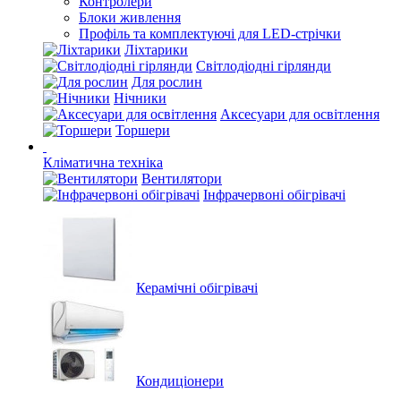
Контролери
Блоки живлення
Профіль та комплектуючі для LED-стрічки
Ліхтарики
Світлодіодні гірлянди
Для рослин
Нічники
Аксесуари для освітлення
Торшери
Кліматична техніка
Вентилятори
Інфрачервоні обігрівачі
Керамічні обігрівачі
Кондиціонери