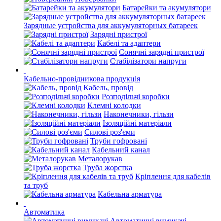
Батарейки та акумулятори
Зарядные устройства для аккумуляторных батареек
Зарядні пристрої
Кабелі та адаптери
Сонячні зарядні пристрої
Стабілізатори напруги
Кабельно-провідникова продукція
Кабель, провід
Розподільчі коробки
Клемні колодки
Наконечники, гільзи
Ізоляційні матеріали
Силові роз'єми
Труби гофровані
Кабельний канал
Металорукав
Труба жорстка
Кріплення для кабелів
та труб
Кабельна арматура
Автоматика
Автоматичні вимикачі