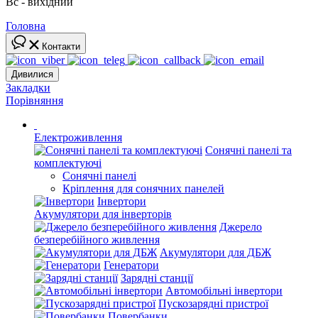
Вс - вихідний
Головна
Контакти
Дивилися
Закладки
Порівняння
Електроживлення
Сонячні панелі та
комплектуючі
Сонячні панелі
Кріплення для сонячних панелей
Інвертори
Акумулятори для інверторів
Джерело
безперебійного живлення
Акумулятори для ДБЖ
Генератори
Зарядні станції
Автомобільні інвертори
Пускозарядні пристрої
Повербанки