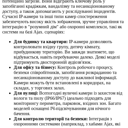
потенційні загрози. Вони відіграють ключову роль у
запобіганні крадіжкам, вандалізму та несанкціонованому
доступу, а також допомагають у розслідуванні інцидентів.
Сучасні IP-камери та інші типи камер спостереження
забезпечують високу якість зображення, зручне управління та
інтеграцію в "розумний дім" або охоронні комплекси, такі як
системи на базі Ajax. сценаріях:
Для будинку та квартири:
IP-камери дозволяють
контролювати вхідну групу, дитячу кімнату,
прибудинкову територію. Ви завжди знатимете, що
відбувається, навіть перебуваючи далеко. Деякі моделі
підтримують двосторонній аудіозв'язок.
Для офісу та бізнесу:
Контроль робочого процесу,
безпеки співробітників, запобігання розкраданню та
несанкціонованому доступу до важливої ​​інформації.
Камери можуть бути встановлені в коридорах, на
складах, у торгових залах.
Для вулиці:
Всепогодні вуличні камери із захистом від
вологи та пилу (IP66/IP67) ідеально підходять для
моніторингу периметра, парковок, вхідних зон. Багато
моделей оснащені ІЧ-підсвічуванням для нічного
бачення.
Для контролю території та безпеки:
Інтеграція з
охоронними системами (наприклад, з хабами Ajax, які