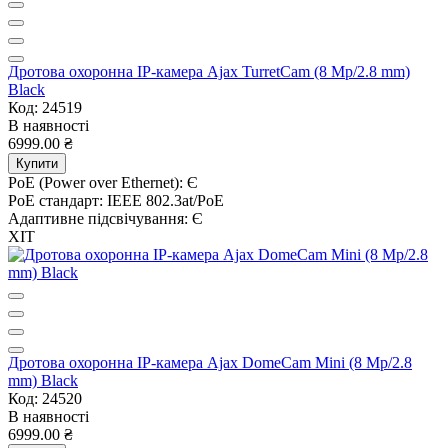
Дротова охоронна IP-камера Ajax TurretCam (8 Mp/2.8 mm)
Black
Код: 24519
В наявності
6999.00 ₴
Купити
PoE (Power over Ethernet):
Є
PoE стандарт:
IEEE 802.3at/PoE
Адаптивне підсвічування:
Є
ХІТ
Дротова охоронна IP-камера Ajax DomeCam Mini (8 Mp/2.8
mm) Black
Код: 24520
В наявності
6999.00 ₴