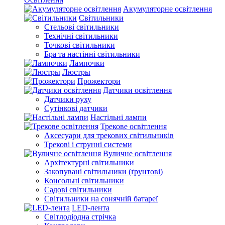
Акумуляторне освітлення
Світильники
Стельові світильники
Технічні світильники
Точкові світильники
Бра та настінні світильники
Лампочки
Люстры
Прожектори
Датчики освітлення
Датчики руху
Сутінкові датчики
Настільні лампи
Трекове освітлення
Аксесуари для трекових світильників
Трекові і струнні системи
Вуличне освітлення
Архітектурні світильники
Закопувані світильники (ґрунтові)
Консольні світильники
Садові світильники
Світильники на сонячній батареї
LED-лента
Світлодіодна стрічка