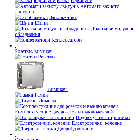
Електродвигуни
Автомати захисту
двигунів
Запобіжники
Шини
Додаткове модульне
обладнання
Конденсатори
Розетки, вимикачі
Розетки
Вимикачі
Рамки
Димеры
Комплектующие для розеток и выключателей
Подовжувачі та трійники
Електровилки, колодки
Дверні дзвоники
Освітлення