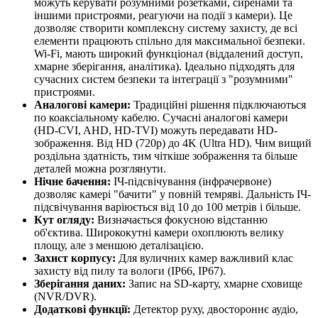
можуть керувати розумними розетками, сиренами та
іншими пристроями, реагуючи на події з камери). Це
дозволяє створити комплексну систему захисту, де всі
елементи працюють спільно для максимальної безпеки.
Wi-Fi, мають широкий функціонал (віддалений доступ,
хмарне зберігання, аналітика). Ідеально підходять для
сучасних систем безпеки та інтеграції з "розумними"
пристроями.
Аналогові камери:
Традиційні рішення підключаються
по коаксіальному кабелю. Сучасні аналогові камери
(HD-CVI, AHD, HD-TVI) можуть передавати HD-
зображення. Від HD (720p) до 4K (Ultra HD). Чим вищий
роздільна здатність, тим чіткіше зображення та більше
деталей можна розглянути.
Нічне бачення:
ІЧ-підсвічування (інфрачервоне)
дозволяє камері "бачити" у повній темряві. Дальність ІЧ-
підсвічування варіюється від 10 до 100 метрів і більше.
Кут огляду:
Визначається фокусною відстанню
об'єктива. Ширококутні камери охоплюють велику
площу, але з меншою деталізацією.
Захист корпусу:
Для вуличних камер важливий клас
захисту від пилу та вологи (IP66, IP67).
Зберігання даних:
Запис на SD-карту, хмарне сховище
(NVR/DVR).
Додаткові функції:
Детектор руху, двостороннє аудіо,