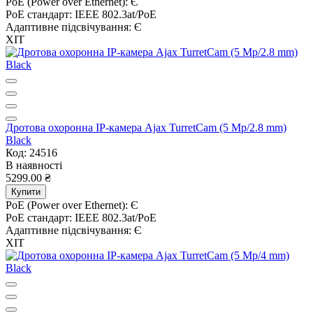
PoE (Power over Ethernet):
Є
PoE стандарт:
IEEE 802.3at/PoE
Адаптивне підсвічування:
Є
ХІТ
Дротова охоронна IP-камера Ajax TurretCam (5 Mp/2.8 mm)
Black
Код: 24516
В наявності
5299.00 ₴
Купити
PoE (Power over Ethernet):
Є
PoE стандарт:
IEEE 802.3at/PoE
Адаптивне підсвічування:
Є
ХІТ