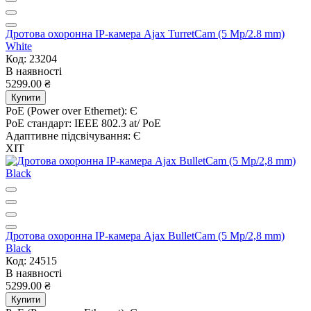
Дротова охоронна IP-камера Ajax TurretCam (5 Mp/2.8 mm)
White
Код: 23204
В наявності
5299.00 ₴
Купити
PoE (Power over Ethernet):
Є
PoE стандарт:
IEEE 802.3 at/ PoE
Адаптивне підсвічування:
Є
ХІТ
Дротова охоронна IP-камера Ajax BulletCam (5 Mp/2,8 mm)
Black
Код: 24515
В наявності
5299.00 ₴
Купити