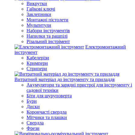
Викрутки
Гайкові ключі
Заклепники
Монтажні пістолети
Мультитули
Набори інструментів
Напилки та рашпілі
Різальний інстрімент
Електромонтажний
інструмент
Кабелерізи
Кримпери
Стрипери
Витратний матеріал до інструменту та приладдя
Акумулятори та зарядні пристрої для інструменту і
садової техніки
Біти для шуруповерта
Бури
Диски
Корончасті свердла
Мітчики та плашки
Свердла
Фрези