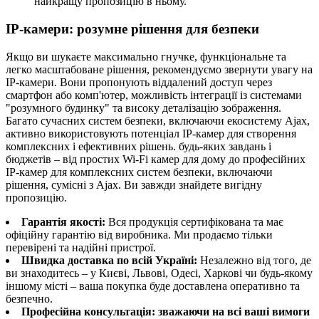
найкращу пропозицію в ньому.
IP-камери: розумне рішення для безпеки
Якщо ви шукаєте максимально гнучке, функціональне та
легко масштабоване рішення, рекомендуємо звернути увагу на
IP-камери. Вони пропонують віддалений доступ через
смартфон або комп'ютер, можливість інтеграції із системами
"розумного будинку" та високу деталізацію зображення.
Багато сучасних систем безпеки, включаючи екосистему Ajax,
активно використовують потенціал IP-камер для створення
комплексних і ефективних рішень. будь-яких завдань і
бюджетів – від простих Wi-Fi камер для дому до професійних
IP-камер для комплексних систем безпеки, включаючи
рішення, сумісні з Ajax. Ви завжди знайдете вигідну
пропозицію.
Гарантія якості:
Вся продукція сертифікована та має
офіційну гарантію від виробника. Ми продаємо тільки
перевірені та надійні пристрої.
Швидка доставка по всій Україні:
Незалежно від того, де
ви знаходитесь – у Києві, Львові, Одесі, Харкові чи будь-якому
іншому місті – ваша покупка буде доставлена ​​оперативно та
безпечно.
Професійна консультація: зважаючи на всі ваші вимоги