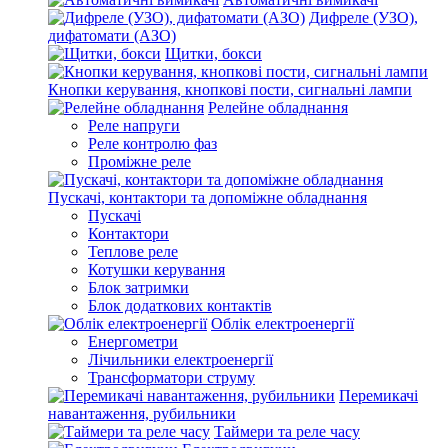
Дифреле (УЗО),
дифатомати (АЗО)
Щитки, бокси
Кнопки керування, кнопкові пости, сигнальні лампи
Релейне обладнання
Реле напруги
Реле контролю фаз
Проміжне реле
Пускачі, контактори та допоміжне обладнання
Пускачі
Контактори
Теплове реле
Котушки керування
Блок затримки
Блок додаткових контактів
Облік електроенергії
Енергометри
Лічильники електроенергії
Трансформатори струму
Перемикачі
навантаження, рубильники
Таймери та реле часу