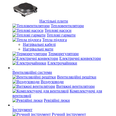
Настільні плити
Тепловентилятори
Теплові насоси
Теплові гармати
Тепла підлога
Нагрівальні кабелі
Нагрівальні мати
Терморегулятори
Електричні конвектори
Електрочайники
Вентиляційні системи
Вентиляційні решітки
Воздуховоди
Витяжні вентилятори
Комплектуючі для
вентиляції
Ревізійні люки
Інструмент
Ручний інструмент