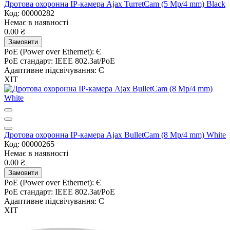
Дротова охоронна IP-камера Ajax TurretCam (5 Mp/4 mm) Black
Код: 00000282
Немає в наявності
0.00 ₴
Замовити
PoE (Power over Ethernet):
Є
PoE стандарт:
IEEE 802.3at/PoE
Адаптивне підсвічування:
Є
ХІТ
Дротова охоронна IP-камера Ajax BulletCam (8 Mp/4 mm) White
Код: 00000265
Немає в наявності
0.00 ₴
Замовити
PoE (Power over Ethernet):
Є
PoE стандарт:
IEEE 802.3at/PoE
Адаптивне підсвічування:
Є
ХІТ