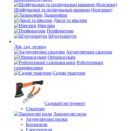
Шліфувальні та полірувальні машини (болгарки)
Дальноміри
Дрилі та міксери
Нівеліри
Перфоратори
Шурупокрути
Дім, сад, огород
Акумуляторні сікатори
Обприскувачі
Роботизовані
газонокосарки
Садові трактори
Садовий інструмент
Секатори
Ланцюгові пили
Акумуляторні пилки
Бензопили
Електропили