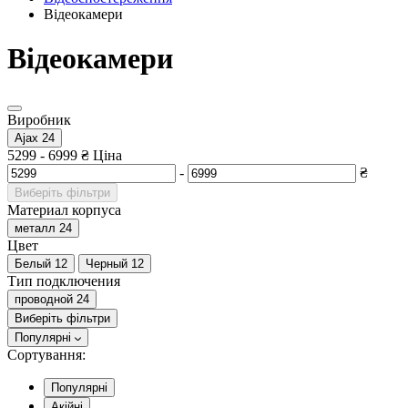
Відеокамери
Відеокамери
Виробник
Ajax
24
5299
-
6999
₴
Ціна
-
₴
Виберіть фільтри
Материал корпуса
металл
24
Цвет
Белый
12
Черный
12
Тип подключения
проводной
24
Виберіть фільтри
Популярні
Сортування:
Популярні
Акійні