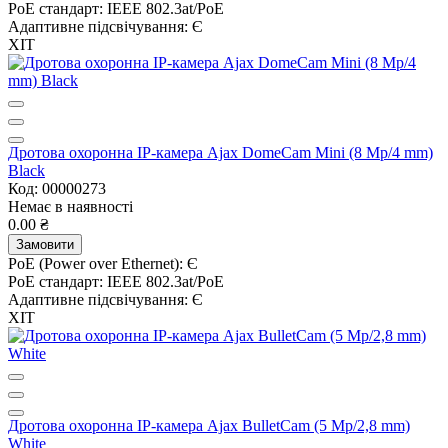
PoE стандарт:
IEEE 802.3at/PoE
Адаптивне підсвічування:
Є
ХІТ
Дротова охоронна IP-камера Ajax DomeCam Mini (8 Mp/4 mm)
Black
Код: 00000273
Немає в наявності
0.00 ₴
Замовити
PoE (Power over Ethernet):
Є
PoE стандарт:
IEEE 802.3at/PoE
Адаптивне підсвічування:
Є
ХІТ
Дротова охоронна IP-камера Ajax BulletCam (5 Mp/2,8 mm)
White