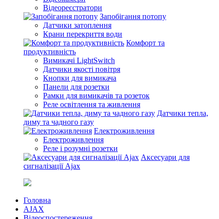
Відеореєстратори
Запобігання потопу
Датчики затоплення
Крани перекриття води
Комфорт та
продуктивність
Вимикачі LightSwitch
Датчики якості повітря
Кнопки для вимикача
Панели для розетки
Рамки для вимикачів та розеток
Реле освітлення та живлення
Датчики тепла,
диму та чадного газу
Електроживлення
Електроживлення
Реле і розумні розетки
Аксесуари для
сигналізації Ajax
Головна
AJAX
Відеоспостереження