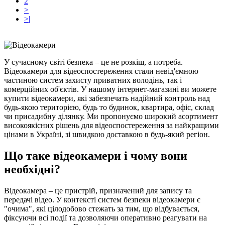
2
>
>|
У сучасному світі безпека – це не розкіш, а потреба.
Відеокамери для відеоспостереження стали невід'ємною
частиною систем захисту приватних володінь, так і
комерційних об'єктів. У нашому інтернет-магазині ви можете
купити відеокамери, які забезпечать надійний контроль над
будь-якою територією, будь то будинок, квартира, офіс, склад
чи присадибну ділянку. Ми пропонуємо широкий асортимент
високоякісних рішень для відеоспостереження за найкращими
цінами в Україні, зі швидкою доставкою в будь-який регіон.
Що таке відеокамери і чому вони
необхідні?
Відеокамера – це пристрій, призначений для запису та
передачі відео. У контексті систем безпеки відеокамери є
"очима", які цілодобово стежать за тим, що відбувається,
фіксуючи всі події та дозволяючи оперативно реагувати на