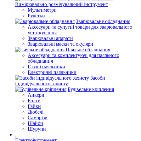
Вимірювально-розмічувальний інструмент
Мультиметри
Рулетки
Зварювальне обладнання
Аксесуари та супутні товари для зварювального
устаткування
Зварювальні апарати
Зварювальні маски та окуляри
Паяльне обладнання
Аксесуари та комплектуючі для паяльного
обладнання
Газові паяльники
Електричні паяльники
Засоби
індивідуального захисту
Будівельне кріплення
Анкери
Болти
Гайки
Дюбелі
Саморізи
Шайби
Шурупи
Електроінструмент