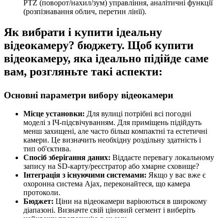
PTZ (поворот/нахил/зум) управління, аналітичні функції
(розпізнавання облич, перетин лінії).
Як вибрати і купити ідеальну
відеокамеру? бюджету. Щоб купити
відеокамеру, яка ідеально підійде саме
вам, розгляньте такі аспекти:
Основні параметри вибору відеокамери
Місце установки:
Для вулиці потрібні всі погодні
моделі з ІЧ-підсвічуванням. Для приміщень підійдуть
менш захищені, але часто більш компактні та естетичні
камери. Це визначить необхідну роздільну здатність і
тип об'єктива.
Спосіб зберігання даних:
Віддаєте перевагу локальному
запису на SD-карту/реєстратор або хмарне сховище?
Інтеграція з існуючими системами:
Якщо у вас вже є
охоронна система Ajax, переконайтеся, що камера
протоколи.
Бюджет:
Ціни на відеокамери варіюються в широкому
діапазоні. Визначте свій ціновий сегмент і виберіть