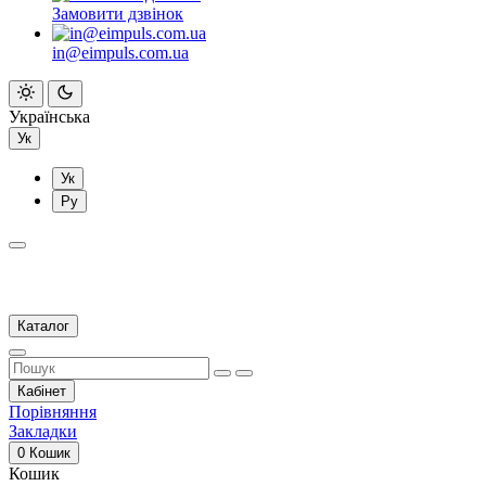
Замовити дзвінок
in@eimpuls.com.ua
Українська
Ук
Ук
Ру
Каталог
Кабінет
Порівняння
Закладки
0
Кошик
Кошик