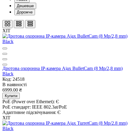
Дешевше
Дорожче
ХІТ
Дротова охоронна IP-камера Ajax BulletCam (8 Mp/2,8 mm)
Black
Код: 24518
В наявності
6999.00 ₴
Купити
PoE (Power over Ethernet):
Є
PoE стандарт:
IEEE 802.3at/PoE
Адаптивне підсвічування:
Є
ХІТ