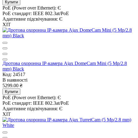
Купити
PoE (Power over Ethernet):
Є
PoE стандарт:
IEEE 802.3at/PoE
Адаптивне підсвічування:
Є
ХІТ
Дротова охоронна IP-камера Ajax DomeCam Mini (5 Mp/2.8
mm) Black
Код: 24517
В наявності
5299.00 ₴
Купити
PoE (Power over Ethernet):
Є
PoE стандарт:
IEEE 802.3at/PoE
Адаптивне підсвічування:
Є
ХІТ