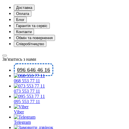
Доставка
Оплата
Блог
Гарантія та сервіс
Контакти
Обмін та повернення
Співробітництво
Зв'язатись з нами
096 646 46 16
068 553 77 11
073 553 77 11
095 553 77 11
Viber
Telegram