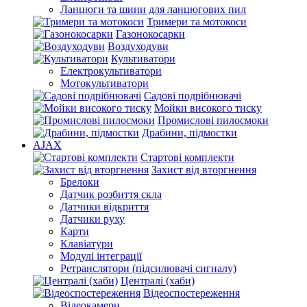
Ланцюги та шини для ланцюгових пил
Тримери та мотокоси
Газонокосарки
Воздуходуви
Культиватори
Електрокультиватори
Мотокультиватори
Садові подрібнювачі
Мойки високого тиску
Промислові пилосмоки
Драбини, підмостки
AJAX
Стартові комплекти
Захист від вторгнення
Брелоки
Датчик розбиття скла
Датчики відкриття
Датчики руху
Карти
Клавіатури
Модулі інтеграції
Ретранслятори (підсилювачі сигналу)
Централі (хаби)
Відеоспостереження
Відеокамери