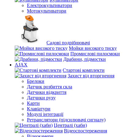
Електрокультиватори
Мотокультиватори
Садові подрібнювачі
Мойки високого тиску
Промислові пилосмоки
Драбини, підмостки
AJAX
Стартові комплекти
Захист від вторгнення
Брелоки
Датчик розбиття скла
Датчики відкриття
Датчики руху
Карти
Клавіатури
Модулі інтеграції
Ретранслятори (підсилювачі сигналу)
Централі (хаби)
Відеоспостереження
Відеокамери