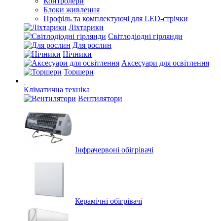
Контролери
Блоки живлення
Профіль та комплектуючі для LED-стрічки
Ліхтарики
Світлодіодні гірлянди
Для рослин
Нічники
Аксесуари для освітлення
Торшери
Кліматична техніка
Вентилятори
Інфрачервоні обігрівачі
Керамічні обігрівачі