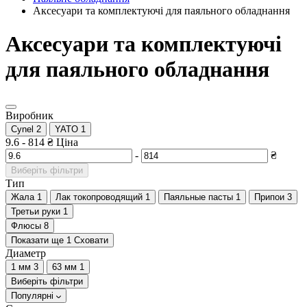
Аксесуари та комплектуючі для паяльного обладнання
Аксесуари та комплектуючі
для паяльного обладнання
Виробник
Cynel
2
YATO
1
9.6
-
814
₴
Ціна
-
₴
Виберіть фільтри
Тип
Жала
1
Лак токопроводящий
1
Паяльные пасты
1
Припои
3
Третьи руки
1
Флюсы
8
Показати ще 1
Сховати
Диаметр
1 мм
3
63 мм
1
Виберіть фільтри
Популярні