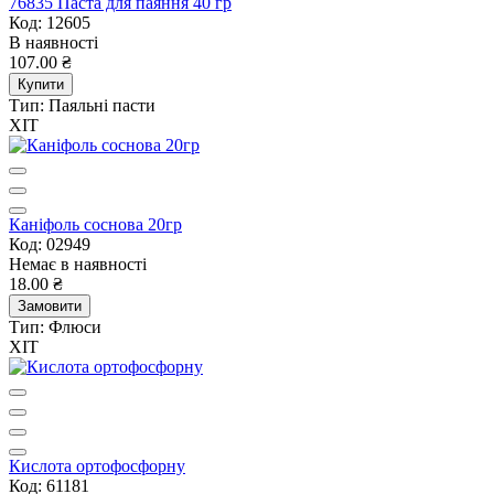
76835 Паста для паяння 40 гр
Код: 12605
В наявності
107.00 ₴
Купити
Тип:
Паяльні пасти
ХІТ
Каніфоль соснова 20гр
Код: 02949
Немає в наявності
18.00 ₴
Замовити
Тип:
Флюси
ХІТ
Кислота ортофосфорну
Код: 61181