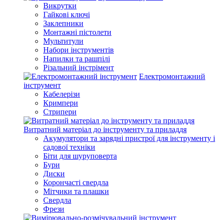
Викрутки
Гайкові ключі
Заклепники
Монтажні пістолети
Мультитули
Набори інструментів
Напилки та рашпілі
Різальний інстрімент
Електромонтажний
інструмент
Кабелерізи
Кримпери
Стрипери
Витратний матеріал до інструменту та приладдя
Акумулятори та зарядні пристрої для інструменту і
садової техніки
Біти для шуруповерта
Бури
Диски
Корончасті свердла
Мітчики та плашки
Свердла
Фрези