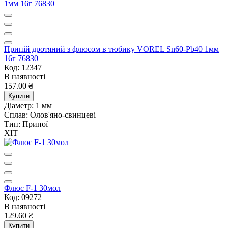
Припій дротяний з флюсом в тюбику VOREL Sn60-Pb40 1мм
16г 76830
Код: 12347
В наявності
157.00 ₴
Купити
Діаметр:
1 мм
Сплав:
Олов'яно-свинцеві
Тип:
Припої
ХІТ
Флюс F-1 30мол
Код: 09272
В наявності
129.60 ₴
Купити