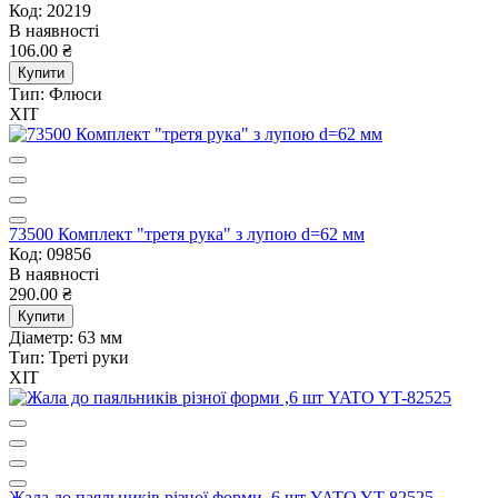
Код: 20219
В наявності
106.00 ₴
Купити
Тип:
Флюси
ХІТ
73500 Комплект "третя рука" з лупою d=62 мм
Код: 09856
В наявності
290.00 ₴
Купити
Діаметр:
63 мм
Тип:
Треті руки
ХІТ
Жала до паяльників різної форми ,6 шт YATO YT-82525