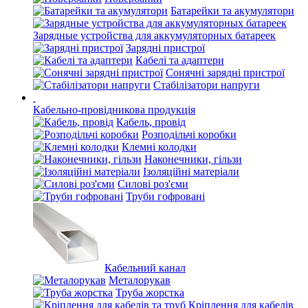
Батарейки та акумулятори
Зарядные устройства для аккумуляторных батареек
Зарядні пристрої
Кабелі та адаптери
Сонячні зарядні пристрої
Стабілізатори напруги
Кабельно-провідникова продукція
Кабель, провід
Розподільчі коробки
Клемні колодки
Наконечники, гільзи
Ізоляційні матеріали
Силові роз'єми
Труби гофровані
Кабельний канал
Металорукав
Труба жорстка
Кріплення для кабелів