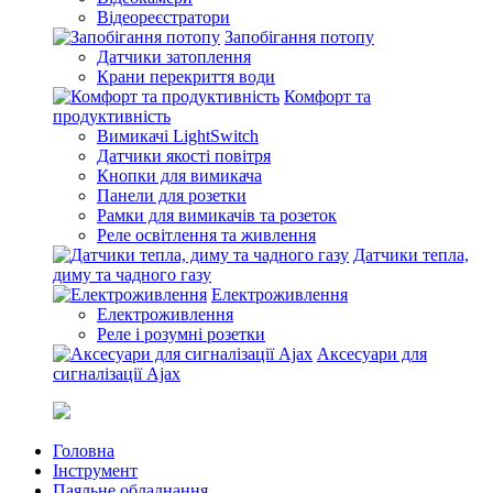
Відеореєстратори
Запобігання потопу
Датчики затоплення
Крани перекриття води
Комфорт та
продуктивність
Вимикачі LightSwitch
Датчики якості повітря
Кнопки для вимикача
Панели для розетки
Рамки для вимикачів та розеток
Реле освітлення та живлення
Датчики тепла,
диму та чадного газу
Електроживлення
Електроживлення
Реле і розумні розетки
Аксесуари для
сигналізації Ajax
Головна
Інструмент
Паяльне обладнання