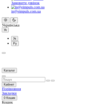
Замовити дзвінок
in@eimpuls.com.ua
Українська
Ук
Ук
Ру
Каталог
Кабінет
Порівняння
Закладки
0
Кошик
Кошик