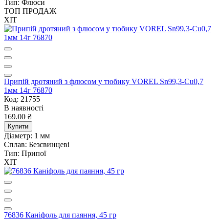
Тип:
Флюси
ТОП ПРОДАЖ
ХІТ
Припій дротяний з флюсом у тюбику VOREL Sn99,3-Cu0,7
1мм 14г 76870
Код: 21755
В наявності
169.00 ₴
Купити
Діаметр:
1 мм
Сплав:
Безсвинцеві
Тип:
Припої
ХІТ
76836 Каніфоль для паяння, 45 гр