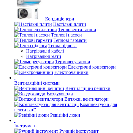
Кондиціонери
Настільні плити
Тепловентилятори
Теплові насоси
Теплові гармати
Тепла підлога
Нагрівальні кабелі
Нагрівальні мати
Терморегулятори
Електричні конвектори
Електрочайники
Вентиляційні системи
Вентиляційні решітки
Воздуховоди
Витяжні вентилятори
Комплектуючі для
вентиляції
Ревізійні люки
Інструмент
Ручний інструмент