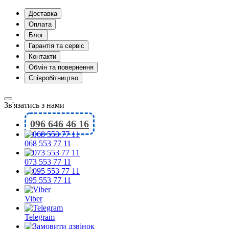
Доставка
Оплата
Блог
Гарантія та сервіс
Контакти
Обмін та повернення
Співробітництво
Зв'язатись з нами
096 646 46 16
068 553 77 11
073 553 77 11
095 553 77 11
Viber
Telegram