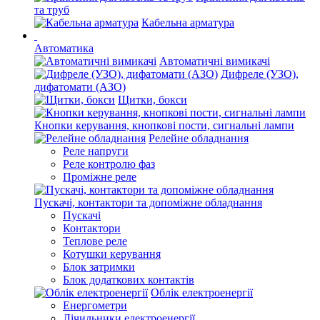
та труб
Кабельна арматура
Автоматика
Автоматичні вимикачі
Дифреле (УЗО),
дифатомати (АЗО)
Щитки, бокси
Кнопки керування, кнопкові пости, сигнальні лампи
Релейне обладнання
Реле напруги
Реле контролю фаз
Проміжне реле
Пускачі, контактори та допоміжне обладнання
Пускачі
Контактори
Теплове реле
Котушки керування
Блок затримки
Блок додаткових контактів
Облік електроенергії
Енергометри
Лічильники електроенергії