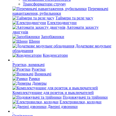
Трансформатори струму
Перемикачі
навантаження, рубильники
Таймери та реле часу
Електродвигуни
Автомати захисту
двигунів
Запобіжники
Шини
Додаткове модульне
обладнання
Конденсатори
Розетки, вимикачі
Розетки
Вимикачі
Рамки
Димеры
Комплектующие для розеток и выключателей
Подовжувачі та трійники
Електровилки, колодки
Дверні дзвоники
Освітлення