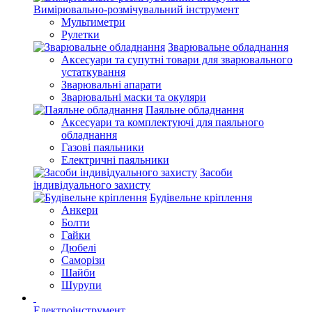
Вимірювально-розмічувальний інструмент
Мультиметри
Рулетки
Зварювальне обладнання
Аксесуари та супутні товари для зварювального
устаткування
Зварювальні апарати
Зварювальні маски та окуляри
Паяльне обладнання
Аксесуари та комплектуючі для паяльного
обладнання
Газові паяльники
Електричні паяльники
Засоби
індивідуального захисту
Будівельне кріплення
Анкери
Болти
Гайки
Дюбелі
Саморізи
Шайби
Шурупи
Електроінструмент