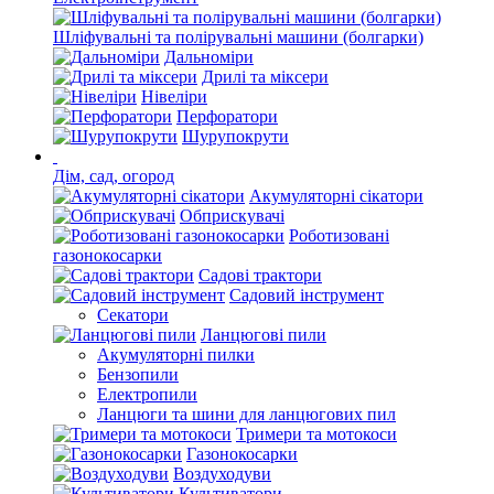
Шліфувальні та полірувальні машини (болгарки)
Дальноміри
Дрилі та міксери
Нівеліри
Перфоратори
Шурупокрути
Дім, сад, огород
Акумуляторні сікатори
Обприскувачі
Роботизовані
газонокосарки
Садові трактори
Садовий інструмент
Секатори
Ланцюгові пили
Акумуляторні пилки
Бензопили
Електропили
Ланцюги та шини для ланцюгових пил
Тримери та мотокоси
Газонокосарки
Воздуходуви
Культиватори