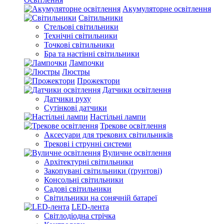
Акумуляторне освітлення
Світильники
Стельові світильники
Технічні світильники
Точкові світильники
Бра та настінні світильники
Лампочки
Люстры
Прожектори
Датчики освітлення
Датчики руху
Сутінкові датчики
Настільні лампи
Трекове освітлення
Аксесуари для трекових світильників
Трекові і струнні системи
Вуличне освітлення
Архітектурні світильники
Закопувані світильники (ґрунтові)
Консольні світильники
Садові світильники
Світильники на сонячній батареї
LED-лента
Світлодіодна стрічка