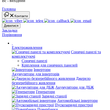
Вс - вихідний
Головна
Контакти
Дивилися
Закладки
Порівняння
Електроживлення
Сонячні панелі та
комплектуючі
Сонячні панелі
Кріплення для сонячних панелей
Інвертори
Акумулятори для інверторів
Джерело
безперебійного живлення
Акумулятори для ДБЖ
Генератори
Зарядні станції
Автомобільні інвертори
Пускозарядні пристрої
Повербанки