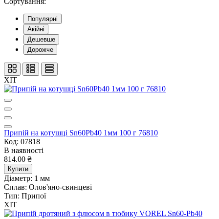
Сортування:
Популярні
Акійні
Дешевше
Дорожче
ХІТ
Припій на котушці Sn60Pb40 1мм 100 г 76810
Код: 07818
В наявності
814.00 ₴
Купити
Діаметр:
1 мм
Сплав:
Олов'яно-свинцеві
Тип:
Припої
ХІТ