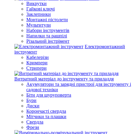
Викрутки
Гайкові ключі
Заклепники
Монтажні пістолети
Мультитули
Набори інструментів
Напилки та рашпілі
Різальний інстрімент
Електромонтажний
інструмент
Кабелерізи
Кримпери
Стрипери
Витратний матеріал до інструменту та приладдя
Акумулятори та зарядні пристрої для інструменту і
садової техніки
Біти для шуруповерта
Бури
Диски
Корончасті свердла
Мітчики та плашки
Свердла
Фрези