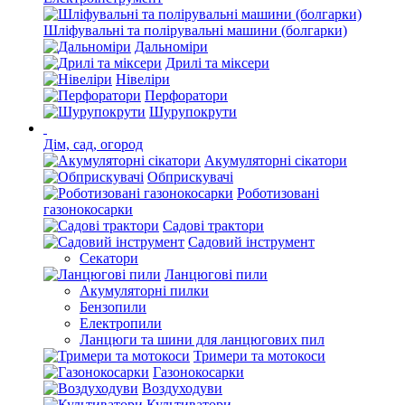
Шліфувальні та полірувальні машини (болгарки)
Дальноміри
Дрилі та міксери
Нівеліри
Перфоратори
Шурупокрути
Дім, сад, огород
Акумуляторні сікатори
Обприскувачі
Роботизовані
газонокосарки
Садові трактори
Садовий інструмент
Секатори
Ланцюгові пили
Акумуляторні пилки
Бензопили
Електропили
Ланцюги та шини для ланцюгових пил
Тримери та мотокоси
Газонокосарки
Воздуходуви
Культиватори