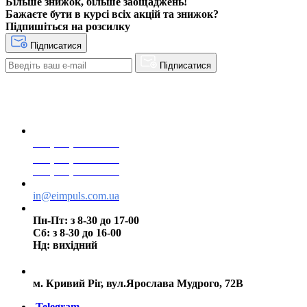
Більше знижок, більше заощаджень!
Бажаєте бути в курсі всіх акцій та знижок?
Підпишіться на розсилку
Підписатися
Підписатися
+38(068) 553 77 11
+38(073) 553 77 11
+38(095) 553 77 11
in@eimpuls.com.ua
Пн-Пт: з 8-30 до 17-00
Сб: з 8-30 до 16-00
Нд: вихідний
м. Кривий Ріг, вул.Ярослава Мудрого, 72В
Telegram