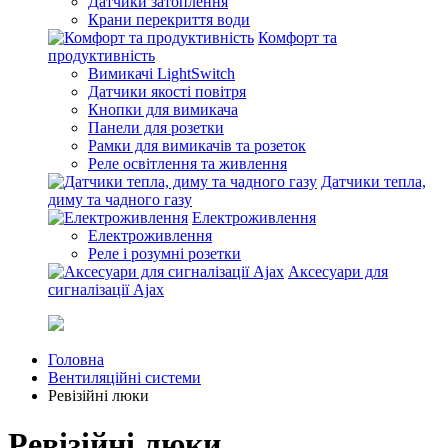
Датчики затоплення
Крани перекриття води
Комфорт та
продуктивність
Вимикачі LightSwitch
Датчики якості повітря
Кнопки для вимикача
Панели для розетки
Рамки для вимикачів та розеток
Реле освітлення та живлення
Датчики тепла,
диму та чадного газу
Електроживлення
Електроживлення
Реле і розумні розетки
Аксесуари для
сигналізації Ajax
Головна
Вентиляційні системи
Ревізійні люки
Ревізійні люки