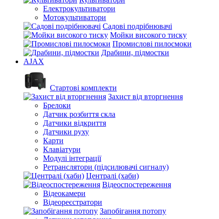
Електрокультиватори
Мотокультиватори
Садові подрібнювачі
Мойки високого тиску
Промислові пилосмоки
Драбини, підмостки
AJAX
Стартові комплекти
Захист від вторгнення
Брелоки
Датчик розбиття скла
Датчики відкриття
Датчики руху
Карти
Клавіатури
Модулі інтеграції
Ретранслятори (підсилювачі сигналу)
Централі (хаби)
Відеоспостереження
Відеокамери
Відеореєстратори
Запобігання потопу