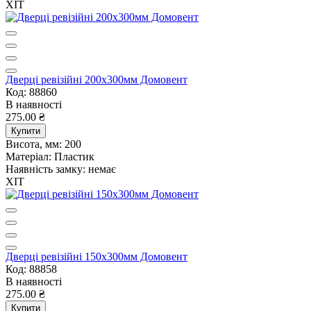
ХІТ
Дверцi ревiзiйнi 200х300мм Домовент
Код: 88860
В наявності
275.00 ₴
Купити
Висота, мм:
200
Матеріал:
Пластик
Наявність замку:
немає
ХІТ
Дверцi ревiзiйнi 150х300мм Домовент
Код: 88858
В наявності
275.00 ₴
Купити