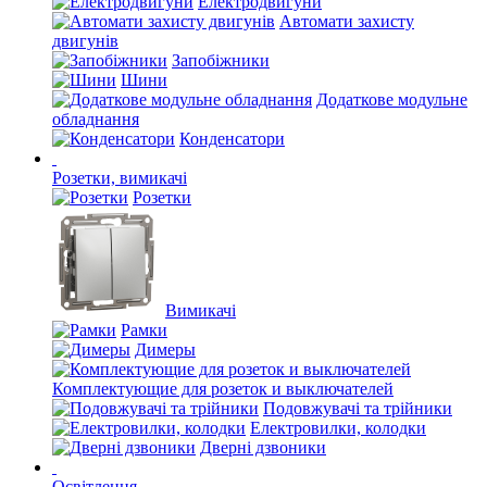
Електродвигуни
Автомати захисту
двигунів
Запобіжники
Шини
Додаткове модульне
обладнання
Конденсатори
Розетки, вимикачі
Розетки
Вимикачі
Рамки
Димеры
Комплектующие для розеток и выключателей
Подовжувачі та трійники
Електровилки, колодки
Дверні дзвоники
Освітлення