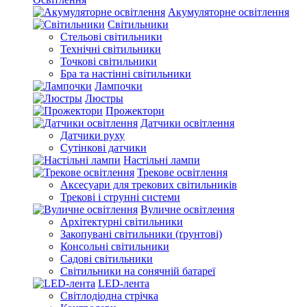
Акумуляторне освітлення
Світильники
Стельові світильники
Технічні світильники
Точкові світильники
Бра та настінні світильники
Лампочки
Люстры
Прожектори
Датчики освітлення
Датчики руху
Сутінкові датчики
Настільні лампи
Трекове освітлення
Аксесуари для трекових світильників
Трекові і струнні системи
Вуличне освітлення
Архітектурні світильники
Закопувані світильники (ґрунтові)
Консольні світильники
Садові світильники
Світильники на сонячній батареї
LED-лента
Світлодіодна стрічка