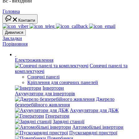
Вс - вихідний
Головна
Контакти
Дивилися
Закладки
Порівняння
Електроживлення
Сонячні панелі та
комплектуючі
Сонячні панелі
Кріплення для сонячних панелей
Інвертори
Акумулятори для інверторів
Джерело
безперебійного живлення
Акумулятори для ДБЖ
Генератори
Зарядні станції
Автомобільні інвертори
Пускозарядні пристрої
Повербанки