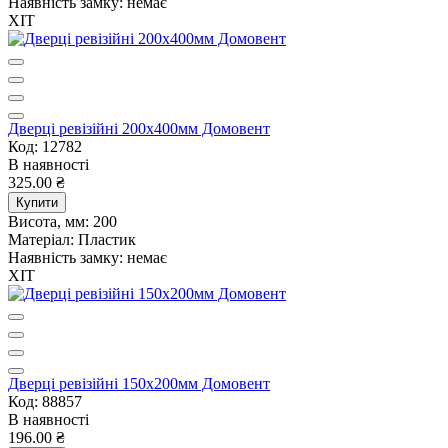
Наявність замку:
немає
ХІТ
Дверцi ревiзiйнi 200х400мм Домовент
Код: 12782
В наявності
325.00 ₴
Купити
Висота, мм:
200
Матеріал:
Пластик
Наявність замку:
немає
ХІТ
Дверцi ревiзiйнi 150х200мм Домовент
Код: 88857
В наявності
196.00 ₴