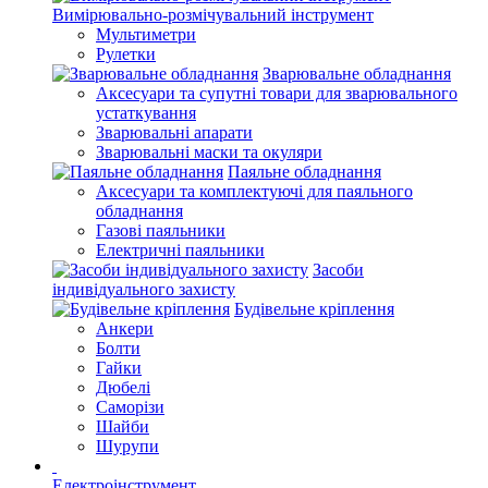
Вимірювально-розмічувальний інструмент
Мультиметри
Рулетки
Зварювальне обладнання
Аксесуари та супутні товари для зварювального
устаткування
Зварювальні апарати
Зварювальні маски та окуляри
Паяльне обладнання
Аксесуари та комплектуючі для паяльного
обладнання
Газові паяльники
Електричні паяльники
Засоби
індивідуального захисту
Будівельне кріплення
Анкери
Болти
Гайки
Дюбелі
Саморізи
Шайби
Шурупи
Електроінструмент