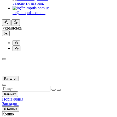
Замовити дзвінок
in@eimpuls.com.ua
Українська
Ук
Ук
Ру
Каталог
Кабінет
Порівняння
Закладки
0
Кошик
Кошик