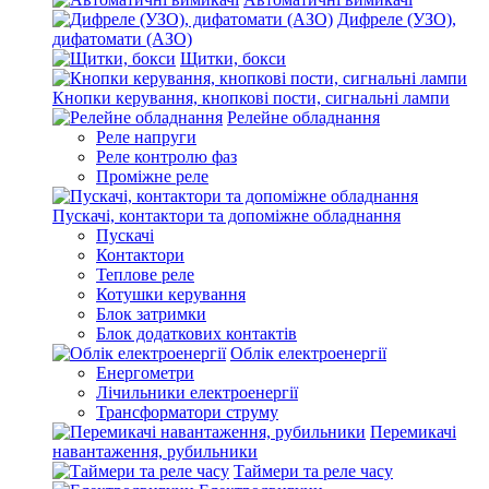
Дифреле (УЗО),
дифатомати (АЗО)
Щитки, бокси
Кнопки керування, кнопкові пости, сигнальні лампи
Релейне обладнання
Реле напруги
Реле контролю фаз
Проміжне реле
Пускачі, контактори та допоміжне обладнання
Пускачі
Контактори
Теплове реле
Котушки керування
Блок затримки
Блок додаткових контактів
Облік електроенергії
Енергометри
Лічильники електроенергії
Трансформатори струму
Перемикачі
навантаження, рубильники
Таймери та реле часу