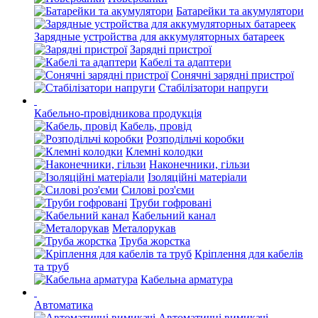
Батарейки та акумулятори
Зарядные устройства для аккумуляторных батареек
Зарядні пристрої
Кабелі та адаптери
Сонячні зарядні пристрої
Стабілізатори напруги
Кабельно-провідникова продукція
Кабель, провід
Розподільчі коробки
Клемні колодки
Наконечники, гільзи
Ізоляційні матеріали
Силові роз'єми
Труби гофровані
Кабельний канал
Металорукав
Труба жорстка
Кріплення для кабелів
та труб
Кабельна арматура
Автоматика
Автоматичні вимикачі