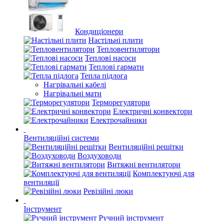
Кондиціонери
Настільні плити
Тепловентилятори
Теплові насоси
Теплові гармати
Тепла підлога
Нагрівальні кабелі
Нагрівальні мати
Терморегулятори
Електричні конвектори
Електрочайники
Вентиляційні системи
Вентиляційні решітки
Воздуховоди
Витяжні вентилятори
Комплектуючі для
вентиляції
Ревізійні люки
Інструмент
Ручний інструмент