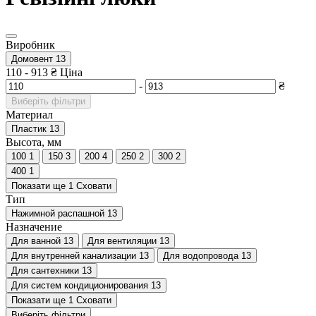
Виробник
Домовент
13
110
-
913
₴
Ціна
-
₴
Виберіть фільтри
Материал
Пластик
13
Высота, мм
100
1
150
3
200
4
250
2
300
2
400
1
Показати ще 1
Сховати
Тип
Нажимной распашной
13
Назначение
Для ванной
13
Для вентиляции
13
Для внутренней канализации
13
Для водопровода
13
Для сантехники
13
Для систем кондиционирования
13
Показати ще 1
Сховати
Виберіть фільтри