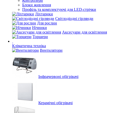
Контролери
Блоки живлення
Профіль та комплектуючі для LED-стрічки
Ліхтарики
Світлодіодні гірлянди
Для рослин
Нічники
Аксесуари для освітлення
Торшери
Кліматична техніка
Вентилятори
Інфрачервоні обігрівачі
Керамічні обігрівачі