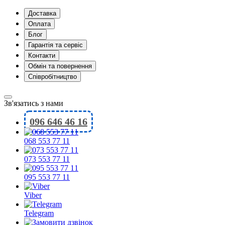
Доставка
Оплата
Блог
Гарантія та сервіс
Контакти
Обмін та повернення
Співробітництво
Зв'язатись з нами
096 646 46 16
068 553 77 11
073 553 77 11
095 553 77 11
Viber
Telegram