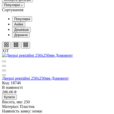
Популярні
Сортування:
Популярні
Акійні
Дешевше
Дорожче
ХІТ
Дверцi ревiзiйнi 250х250мм Домовент
Код: 18746
В наявності
286.00 ₴
Купити
Висота, мм:
250
Матеріал:
Пластик
Наявність замку:
немає