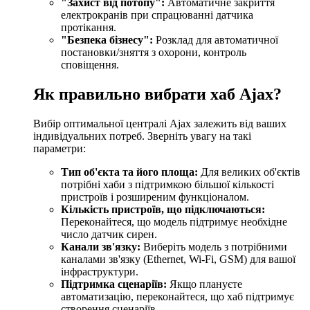
"Захист від потопу":
Автоматичне закриття
електрокранів при спрацюванні датчика
протікання.
"Безпека бізнесу":
Розклад для автоматичної
постановки/зняття з охорони, контроль
сповіщення.
Як правильно вибрати хаб Ajax?
Вибір оптимальної централі Ajax залежить від ваших
індивідуальних потреб. Зверніть увагу на такі
параметри:
Тип об'єкта та його площа:
Для великих об'єктів
потрібні хаби з підтримкою більшої кількості
пристроїв і розширеним функціоналом.
Кількість пристроїв, що підключаються:
Переконайтеся, що модель підтримує необхідне
число датчик сирен.
Канали зв'язку:
Виберіть модель з потрібними
каналами зв'язку (Ethernet, Wi-Fi, GSM) для вашої
інфраструктури.
Підтримка сценаріїв:
Якщо плануєте
автоматизацію, переконайтеся, що хаб підтримує
створення сценаріїв.