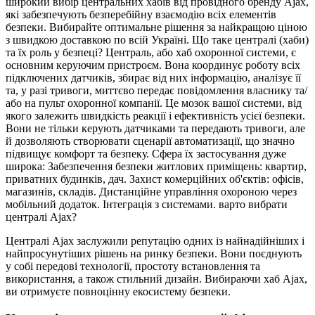
широкий вибір центральних хабів від провідного бренду Ajax,
які забезпечують безперебійну взаємодію всіх елементів
безпеки. Вибирайте оптимальне рішення за найкращою ціною
з швидкою доставкою по всій Україні. Що таке централі (хаби)
та їх роль у безпеці? Централь, або хаб охоронної системи, є
основним керуючим пристроєм. Вона координує роботу всіх
підключених датчиків, збирає від них інформацію, аналізує її
та, у разі тривоги, миттєво передає повідомлення власнику та/
або на пульт охоронної компанії. Це мозок вашої системи, від
якого залежить швидкість реакції і ефективність усієї безпеки.
Вони не тільки керують датчиками та передають тривоги, але
й дозволяють створювати сценарії автоматизації, що значно
підвищує комфорт та безпеку. Сфера їх застосування дуже
широка: Забезпечення безпеки житлових приміщень: квартир,
приватних будинків, дач. Захист комерційних об'єктів: офісів,
магазинів, складів. Дистанційне управління охороною через
мобільний додаток. Інтеграція з системами. варто вибрати
централі Ajax?
Централі Ajax заслужили репутацію одних із найнадійніших і
найпросунутіших рішень на ринку безпеки. Вони поєднують
у собі передові технології, простоту встановлення та
використання, а також стильний дизайн. Вибираючи хаб Ajax,
ви отримуєте повноцінну екосистему безпеки.