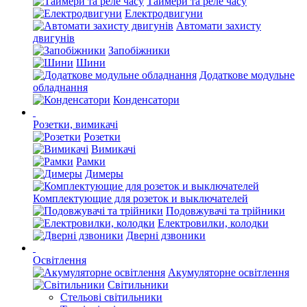
Таймери та реле часу
Електродвигуни
Автомати захисту
двигунів
Запобіжники
Шини
Додаткове модульне
обладнання
Конденсатори
Розетки, вимикачі
Розетки
Вимикачі
Рамки
Димеры
Комплектующие для розеток и выключателей
Подовжувачі та трійники
Електровилки, колодки
Дверні дзвоники
Освітлення
Акумуляторне освітлення
Світильники
Стельові світильники