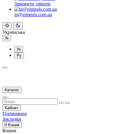
Замовити дзвінок
in@eimpuls.com.ua
Українська
Ук
Ук
Ру
Каталог
Кабінет
Порівняння
Закладки
0
Кошик
Кошик