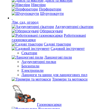
Дрилі та міксери
Нівеліри
Перфоратори
Шурупокрути
Дім, сад, огород
Акумуляторні сікатори
Обприскувачі
Роботизовані
газонокосарки
Садові трактори
Садовий інструмент
Секатори
Ланцюгові пили
Акумуляторні пилки
Бензопили
Електропили
Ланцюги та шини для ланцюгових пил
Тримери та мотокоси
Газонокосарки
Воздуходуви