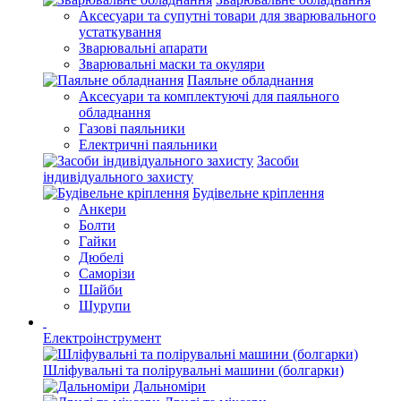
Аксесуари та супутні товари для зварювального
устаткування
Зварювальні апарати
Зварювальні маски та окуляри
Паяльне обладнання
Аксесуари та комплектуючі для паяльного
обладнання
Газові паяльники
Електричні паяльники
Засоби
індивідуального захисту
Будівельне кріплення
Анкери
Болти
Гайки
Дюбелі
Саморізи
Шайби
Шурупи
Електроінструмент
Шліфувальні та полірувальні машини (болгарки)
Дальноміри