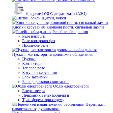
Дифреле (УЗО), дифатомати (АЗО)
Щитки, бокси
Кнопки керування, кнопкові пости, сигнальні лампи
Релейне обладнання
Реле напруги
Реле контролю фаз
Проміжне реле
Пускачі, контактори та допоміжне обладнання
Пускачі
Контактори
Теплове реле
Котушки керування
Блок затримки
Блок додаткових контактів
Облік електроенергії
Енергометри
Лічильники електроенергії
Трансформатори струму
Перемикачі
навантаження, рубильники