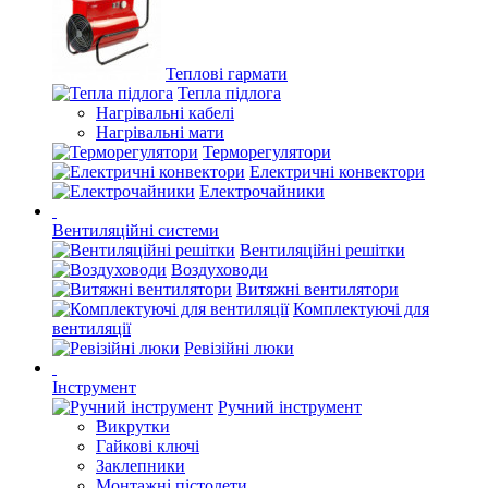
Теплові гармати
Тепла підлога
Нагрівальні кабелі
Нагрівальні мати
Терморегулятори
Електричні конвектори
Електрочайники
Вентиляційні системи
Вентиляційні решітки
Воздуховоди
Витяжні вентилятори
Комплектуючі для
вентиляції
Ревізійні люки
Інструмент
Ручний інструмент
Викрутки
Гайкові ключі
Заклепники
Монтажні пістолети