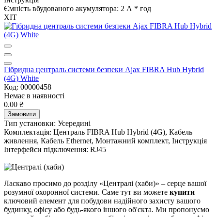
Ємність вбудованого акумулятора:
2 А * год
ХІТ
Гібридна централь системи безпеки Ajax FIBRA Hub Hybrid
(4G) White
Код: 00000458
Немає в наявності
0.00 ₴
Замовити
Тип установки:
Усередині
Комплектація:
Централь FIBRA Hub Hybrid (4G), Кабель
живлення, Кабель Ethernet, Монтажний комплект, Інструкція
Інтерфейси підключення:
RJ45
Ласкаво просимо до розділу «Централі (хаби)» – серце вашої
розумної охоронної системи. Саме тут ви можете
купити
ключовий елемент для побудови надійного захисту вашого
будинку, офісу або будь-якого іншого об'єкта. Ми пропонуємо