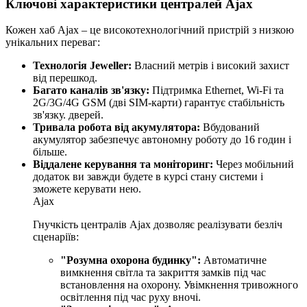
Ключові характеристики централей Ajax
Кожен хаб Ajax – це високотехнологічний пристрій з низкою
унікальних переваг:
Технологія Jeweller:
Власний метрів і високий захист
від перешкод.
Багато каналів зв'язку:
Підтримка Ethernet, Wi-Fi та
2G/3G/4G GSM (дві SIM-карти) гарантує стабільність
зв'язку. дверей.
Тривала робота від акумулятора:
Вбудований
акумулятор забезпечує автономну роботу до 16 годин і
більше.
Віддалене керування та моніторинг:
Через мобільний
додаток ви завжди будете в курсі стану системи і
зможете керувати нею.
Ajax
Гнучкість централів Ajax дозволяє реалізувати безліч
сценаріїв:
"Розумна охорона будинку":
Автоматичне
вимкнення світла та закриття замків під час
встановлення на охорону. Увімкнення тривожного
освітлення під час руху вночі.