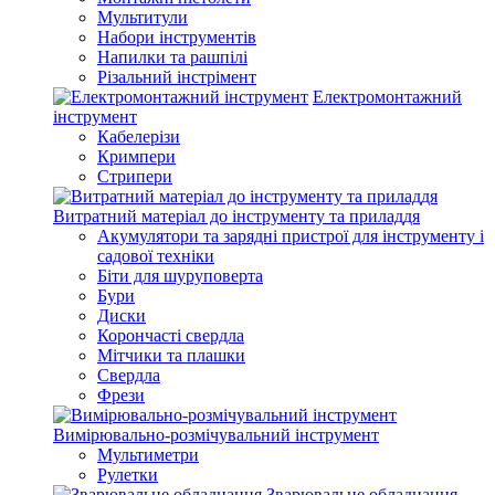
Мультитули
Набори інструментів
Напилки та рашпілі
Різальний інстрімент
Електромонтажний
інструмент
Кабелерізи
Кримпери
Стрипери
Витратний матеріал до інструменту та приладдя
Акумулятори та зарядні пристрої для інструменту і
садової техніки
Біти для шуруповерта
Бури
Диски
Корончасті свердла
Мітчики та плашки
Свердла
Фрези
Вимірювально-розмічувальний інструмент
Мультиметри
Рулетки
Зварювальне обладнання