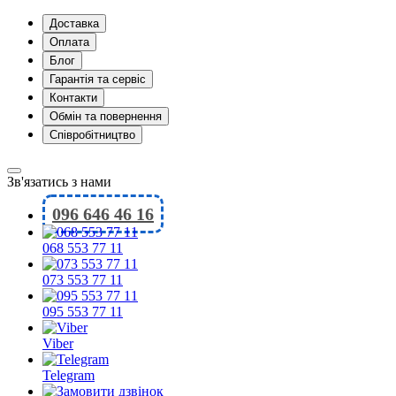
Доставка
Оплата
Блог
Гарантія та сервіс
Контакти
Обмін та повернення
Співробітництво
Зв'язатись з нами
096 646 46 16
068 553 77 11
073 553 77 11
095 553 77 11
Viber
Telegram