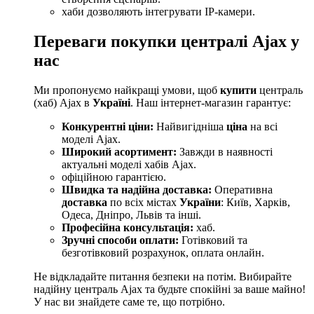
хаби дозволяють інтегрувати IP-камери.
Переваги покупки централі Ajax у
нас
Ми пропонуємо найкращі умови, щоб
купити
централь
(хаб) Ajax в
Україні
. Наш інтернет-магазин гарантує:
Конкурентні ціни:
Найвигідніша
ціна
на всі
моделі Ajax.
Широкий асортимент:
Завжди в наявності
актуальні моделі хабів Ajax.
офіційною гарантією.
Швидка та надійна
доставка
:
Оперативна
доставка
по всіх містах
України
: Київ, Харків,
Одеса, Дніпро, Львів та інші.
Професійна консультація:
хаб.
Зручні способи оплати:
Готівковий та
безготівковий розрахунок, оплата онлайн.
Не відкладайте питання безпеки на потім. Вибирайте
надійну централь Ajax та будьте спокійні за ваше майно!
У нас ви знайдете саме те, що потрібно.