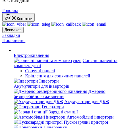
Вс - вихідний
Головна
Контакти
Дивилися
Закладки
Порівняння
Електроживлення
Сонячні панелі та
комплектуючі
Сонячні панелі
Кріплення для сонячних панелей
Інвертори
Акумулятори для інверторів
Джерело
безперебійного живлення
Акумулятори для ДБЖ
Генератори
Зарядні станції
Автомобільні інвертори
Пускозарядні пристрої
Повербанки