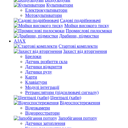
Культиватори
Електрокультиватори
Мотокультиватори
Садові подрібнювачі
Мойки високого тиску
Промислові пилосмоки
Драбини, підмостки
AJAX
Стартові комплекти
Захист від вторгнення
Брелоки
Датчик розбиття скла
Датчики відкриття
Датчики руху
Карти
Клавіатури
Модулі інтеграції
Ретранслятори (підсилювачі сигналу)
Централі (хаби)
Відеоспостереження
Відеокамери
Відеореєстратори
Запобігання потопу
Датчики затоплення