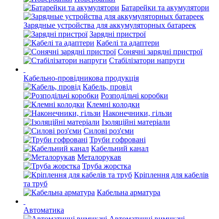
Батарейки та акумулятори
Зарядные устройства для аккумуляторных батареек
Зарядні пристрої
Кабелі та адаптери
Сонячні зарядні пристрої
Стабілізатори напруги
Кабельно-провідникова продукція
Кабель, провід
Розподільчі коробки
Клемні колодки
Наконечники, гільзи
Ізоляційні матеріали
Силові роз'єми
Труби гофровані
Кабельний канал
Металорукав
Труба жорстка
Кріплення для кабелів
та труб
Кабельна арматура
Автоматика
Автоматичні вимикачі