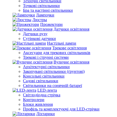
Технічні світильники
Точкові світильники
Бра та настінні світильники
Лампочки
Люстры
Прожектори
Датчики освітлення
Датчики руху
Сутінкові датчики
Настільні лампи
Трекове освітлення
Аксесуари для трекових світильників
Трекові і струнні системи
Вуличне освітлення
Архітектурні світильники
Закопувані світильники (ґрунтові)
Консольні світильники
Садові світильники
Світильники на сонячній батареї
LED-лента
Світлодіодна стрічка
Контролери
Блоки живлення
Профіль та комплектуючі для LED-стрічки
Ліхтарики