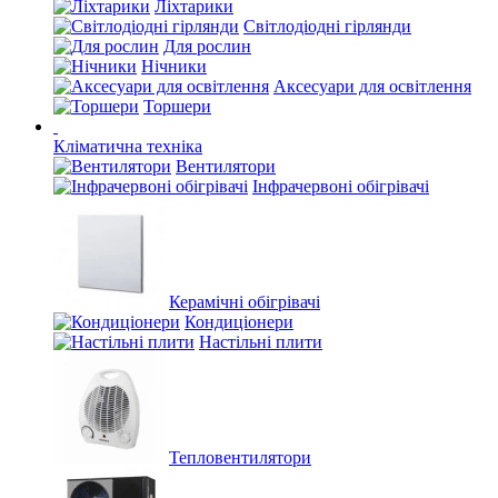
Ліхтарики
Світлодіодні гірлянди
Для рослин
Нічники
Аксесуари для освітлення
Торшери
Кліматична техніка
Вентилятори
Інфрачервоні обігрівачі
Керамічні обігрівачі
Кондиціонери
Настільні плити
Тепловентилятори