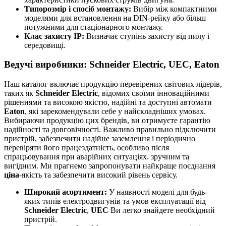
Типорозмір і спосіб монтажу:
Вибір між компактними
моделями для встановлення на DIN-рейку або більш
потужними для стаціонарного монтажу.
Клас захисту IP:
Визначає ступінь захисту від пилу і
середовищі.
Ведучі виробники: Schneider Electric, UEC, Eaton
Наш каталог включає продукцію перевірених світових лідерів,
таких як
Schneider Electric
, відомих своїми інноваційними
рішеннями та високою якістю, надійні та доступні автомати
Eaton
, які зарекомендували себе у найскладніших умовах.
Вибираючи продукцію цих брендів, ви отримуєте гарантію
надійності та довговічності. Важливо правильно підключити
пристрій, забезпечити надійне заземлення і періодично
перевіряти його працездатність, особливо після
спрацьовування при аварійних ситуаціях. зручним та
вигідним. Ми прагнемо запропонувати найкраще поєднання
ціна
-якість та забезпечити високий рівень сервісу.
Широкий асортимент:
У наявності моделі для будь-
яких типів електродвигунів та умов експлуатації від
Schneider Electric
,
UEC
Ви легко знайдете необхідний
пристрій.