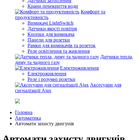
Датчики затоплення
Крани перекриття води
Комфорт та
продуктивність
Вимикачі LightSwitch
Датчики якості повітря
Кнопки для вимикача
Панели для розетки
Рамки для вимикачів та розеток
Реле освітлення та живлення
Датчики тепла,
диму та чадного газу
Електроживлення
Електроживлення
Реле і розумні розетки
Аксесуари для
сигналізації Ajax
Головна
Автоматика
Автомати захисту двигунів
Автомати захисту двигунів