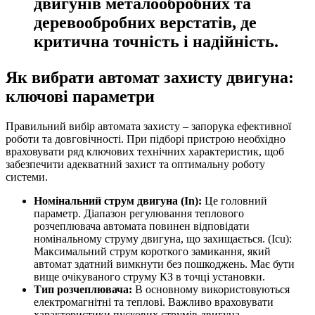
двигунів металообробних та
деревообробних верстатів, де
критична точність і надійність.
Як вибрати автомат захисту двигуна:
ключові параметри
Правильний вибір автомата захисту – запорука ефективної
роботи та довговічності. При підборі пристрою необхідно
враховувати ряд ключових технічних характеристик, щоб
забезпечити адекватний захист та оптимальну роботу
системи.
Номінальний струм двигуна (In):
Це головний
параметр. Діапазон регулювання теплового
розчеплювача автомата повинен відповідати
номінальному струму двигуна, що захищається. (Icu):
Максимальний струм короткого замикання, який
автомат здатний вимкнути без пошкоджень. Має бути
вище очікуваного струму КЗ в точці установки.
Тип розчеплювача:
В основному використовуються
електромагнітні та теплові. Важливо враховувати
характеристики пускових струмів двигуна.