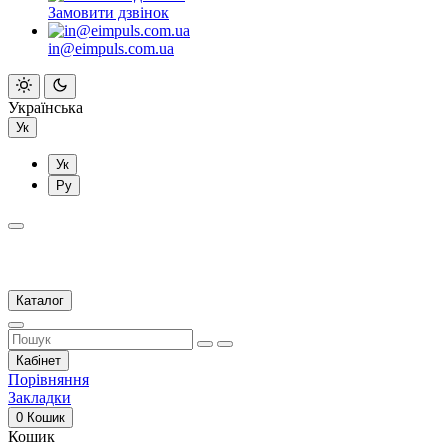
Замовити дзвінок
in@eimpuls.com.ua
Українська
Ук
Ук
Ру
Каталог
Кабінет
Порівняння
Закладки
0
Кошик
Кошик