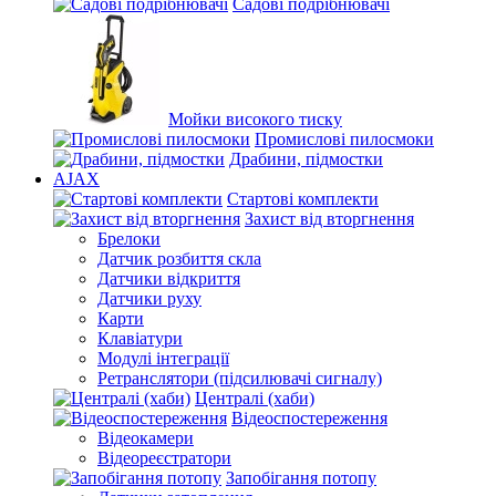
Садові подрібнювачі
Мойки високого тиску
Промислові пилосмоки
Драбини, підмостки
AJAX
Стартові комплекти
Захист від вторгнення
Брелоки
Датчик розбиття скла
Датчики відкриття
Датчики руху
Карти
Клавіатури
Модулі інтеграції
Ретранслятори (підсилювачі сигналу)
Централі (хаби)
Відеоспостереження
Відеокамери
Відеореєстратори
Запобігання потопу