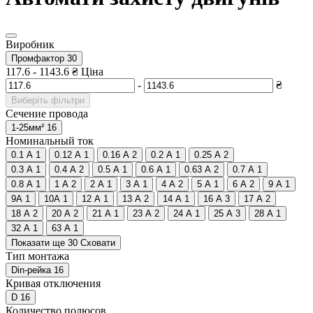
Виробник
Промфактор
30
117.6
-
1143.6
₴
Ціна
-
₴
Виберіть фільтри
Сечение провода
1-25мм²
16
Номинальный ток
0.1 А
1
0.12 А
1
0.16 А
2
0.2 А
1
0.25 А
2
0.3 А
1
0.4 А
2
0.5 А
1
0.6 А
1
0.63 А
2
0.7 А
1
0.8 А
1
1 А
2
2 А
1
3 A
1
4 А
2
5 А
1
6 А
2
9 A
1
9А
1
10А
1
12 А
1
13 А
2
14 А
1
16 А
3
17 А
2
18 А
2
20 А
2
21 А
1
23 А
2
24 А
1
25 А
3
28 А
1
32 A
1
63 A
1
Показати ще 30
Сховати
Тип монтажа
Din-рейка
16
Кривая отключения
D
16
Количество полюсов