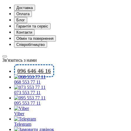
Доставка
Оплата
Блог
Гарантія та сервіс
Контакти
Обмін та повернення
Співробітництво
Зв'язатись з нами
096 646 46 16
068 553 77 11
073 553 77 11
095 553 77 11
Viber
Telegram