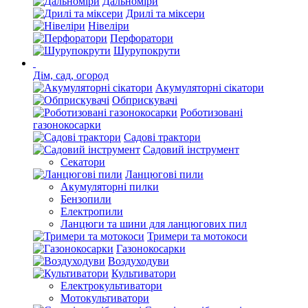
Дальноміри
Дрилі та міксери
Нівеліри
Перфоратори
Шурупокрути
Дім, сад, огород
Акумуляторні сікатори
Обприскувачі
Роботизовані
газонокосарки
Садові трактори
Садовий інструмент
Секатори
Ланцюгові пили
Акумуляторні пилки
Бензопили
Електропили
Ланцюги та шини для ланцюгових пил
Тримери та мотокоси
Газонокосарки
Воздуходуви
Культиватори
Електрокультиватори
Мотокультиватори