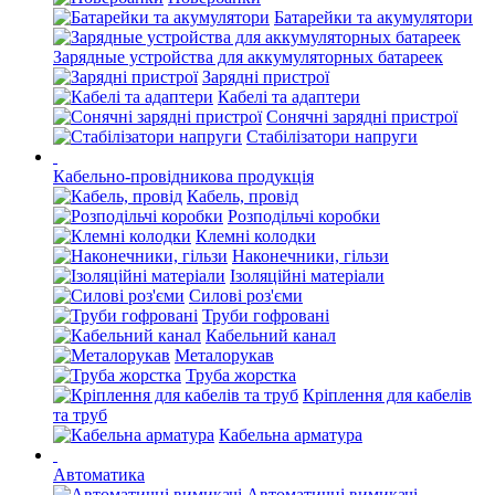
Батарейки та акумулятори
Зарядные устройства для аккумуляторных батареек
Зарядні пристрої
Кабелі та адаптери
Сонячні зарядні пристрої
Стабілізатори напруги
Кабельно-провідникова продукція
Кабель, провід
Розподільчі коробки
Клемні колодки
Наконечники, гільзи
Ізоляційні матеріали
Силові роз'єми
Труби гофровані
Кабельний канал
Металорукав
Труба жорстка
Кріплення для кабелів
та труб
Кабельна арматура
Автоматика
Автоматичні вимикачі