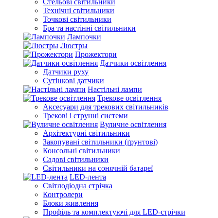
Стельові світильники
Технічні світильники
Точкові світильники
Бра та настінні світильники
Лампочки
Люстры
Прожектори
Датчики освітлення
Датчики руху
Сутінкові датчики
Настільні лампи
Трекове освітлення
Аксесуари для трекових світильників
Трекові і струнні системи
Вуличне освітлення
Архітектурні світильники
Закопувані світильники (ґрунтові)
Консольні світильники
Садові світильники
Світильники на сонячній батареї
LED-лента
Світлодіодна стрічка
Контролери
Блоки живлення
Профіль та комплектуючі для LED-стрічки