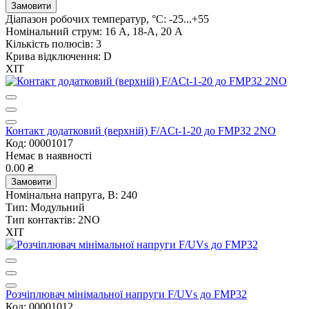
Замовити
Діапазон робочих температур, °C:
-25...+55
Номінальний струм:
16 А, 18-А, 20 А
Кількість полюсів:
3
Крива відключення:
D
ХІТ
Контакт додатковий (верхній) F/ACt-1-20 до FMP32 2NO
Код: 00001017
Немає в наявності
0.00 ₴
Замовити
Номінальна напруга, В:
240
Тип:
Модульний
Тип контактів:
2NO
ХІТ
Розчіплювач мінімальної напруги F/UVs до FMP32
Код: 00001012