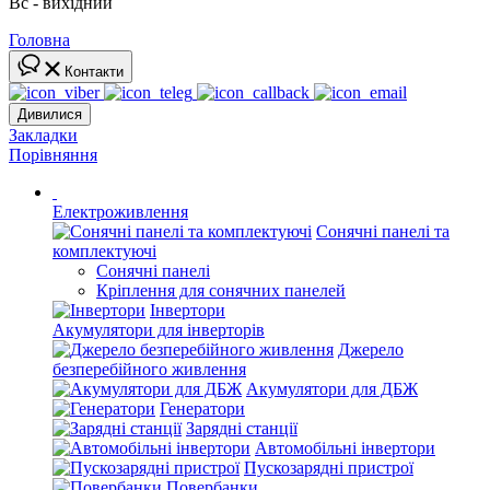
Вс - вихідний
Головна
Контакти
Дивилися
Закладки
Порівняння
Електроживлення
Сонячні панелі та
комплектуючі
Сонячні панелі
Кріплення для сонячних панелей
Інвертори
Акумулятори для інверторів
Джерело
безперебійного живлення
Акумулятори для ДБЖ
Генератори
Зарядні станції
Автомобільні інвертори
Пускозарядні пристрої
Повербанки