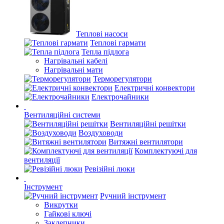
Теплові насоси
Теплові гармати
Тепла підлога
Нагрівальні кабелі
Нагрівальні мати
Терморегулятори
Електричні конвектори
Електрочайники
Вентиляційні системи
Вентиляційні решітки
Воздуховоди
Витяжні вентилятори
Комплектуючі для
вентиляції
Ревізійні люки
Інструмент
Ручний інструмент
Викрутки
Гайкові ключі
Заклепники