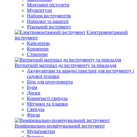
Монтажні пістолети
Мультитули
Набори інструментів
Напилки та рашпілі
Різальний інстрімент
Електромонтажний
інструмент
Кабелерізи
Кримпери
Стрипери
Витратний матеріал до інструменту та приладдя
Акумулятори та зарядні пристрої для інструменту і
садової техніки
Біти для шуруповерта
Бури
Диски
Корончасті свердла
Мітчики та плашки
Свердла
Фрези
Вимірювально-розмічувальний інструмент
Мультиметри
Рулетки