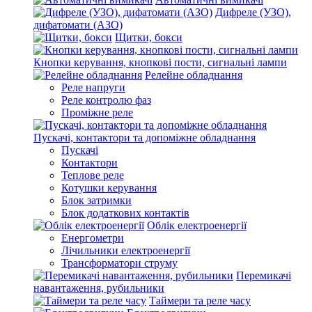
Дифреле (УЗО),
дифатомати (АЗО)
Щитки, бокси
Кнопки керування, кнопкові пости, сигнальні лампи
Релейне обладнання
Реле напруги
Реле контролю фаз
Проміжне реле
Пускачі, контактори та допоміжне обладнання
Пускачі
Контактори
Теплове реле
Котушки керування
Блок затримки
Блок додаткових контактів
Облік електроенергії
Енергометри
Лічильники електроенергії
Трансформатори струму
Перемикачі
навантаження, рубильники
Таймери та реле часу