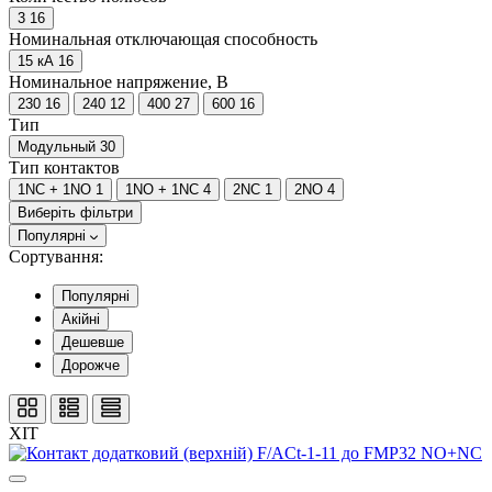
3
16
Номинальная отключающая способность
15 кА
16
Номинальное напряжение, В
230
16
240
12
400
27
600
16
Тип
Модульный
30
Тип контактов
1NC + 1NO
1
1NO + 1NC
4
2NC
1
2NO
4
Виберіть фільтри
Популярні
Сортування:
Популярні
Акійні
Дешевше
Дорожче
ХІТ