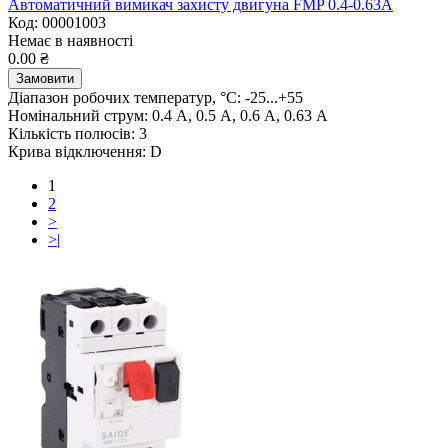
Автоматичний вимикач захисту двигуна FMP 0.4-0.63A
Код: 00001003
Немає в наявності
0.00 ₴
Замовити
Діапазон робочих температур, °C:
-25...+55
Номінальний струм:
0.4 А, 0.5 А, 0.6 А, 0.63 А
Кількість полюсів:
3
Крива відключення:
D
1
2
>
>|