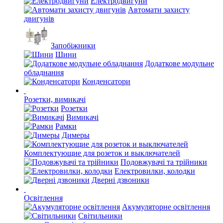
Електродвигуни
Автомати захисту
двигунів
Запобіжники
Шини
Додаткове модульне
обладнання
Конденсатори
Розетки, вимикачі
Розетки
Вимикачі
Рамки
Димеры
Комплектующие для розеток и выключателей
Подовжувачі та трійники
Електровилки, колодки
Дверні дзвоники
Освітлення
Акумуляторне освітлення
Світильники