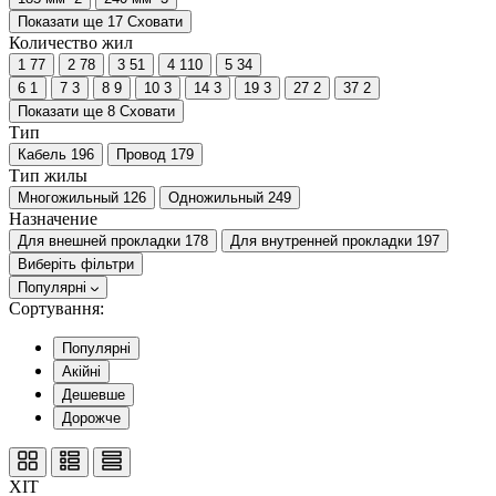
Показати ще 17
Сховати
Количество жил
1
77
2
78
3
51
4
110
5
34
6
1
7
3
8
9
10
3
14
3
19
3
27
2
37
2
Показати ще 8
Сховати
Тип
Кабель
196
Провод
179
Тип жилы
Многожильный
126
Одножильный
249
Назначение
Для внешней прокладки
178
Для внутренней прокладки
197
Виберіть фільтри
Популярні
Сортування:
Популярні
Акійні
Дешевше
Дорожче
ХІТ