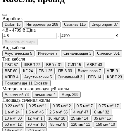
Виробник
Dialan
15
Интерэлектро
209
Свитязь
115
Энергопром
37
4.8
-
4709
₴
Ціна
-
₴
Виберіть фільтри
Вид кабеля
Акустический
5
Интернет
7
Сигнализация
3
Силовой
361
Тип кабеля
ПВС
57
ШВВП
22
ВВГнг
31
СИП
15
АВВГ
43
ВВГ
60
КГ
24
ПВ-1
25
ПВ-3
33
Витая пара
7
АПВ
9
АППВ
4
Акустический
5
Сигнальный
3
ППВ
14
КВВГ
23
Показати ще 11
Сховати
Материал токопроводящей жилы
Алюминий
73
Биметалл
4
Медь
299
Площадь сечения жилы
0.22 мм²
3
0.25 мм²
1
0.35 мм²
2
0.5 мм²
7
0.75 мм²
17
1 мм²
24
1.5 мм²
45
2.5 мм²
55
4 мм²
47
6 мм²
32
10 мм²
30
12 мм²
1
16 мм²
18
25 мм²
14
35 мм²
15
50 мм²
12
70 мм²
10
95 мм²
9
120 мм²
11
150 мм²
10
185 мм²
2
240 мм²
3