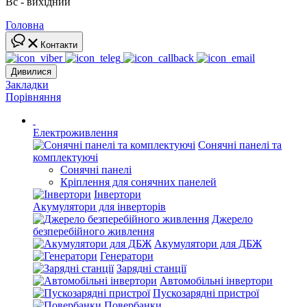
Вс - вихідний
Головна
Контакти
Дивилися
Закладки
Порівняння
Електроживлення
Сонячні панелі та
комплектуючі
Сонячні панелі
Кріплення для сонячних панелей
Інвертори
Акумулятори для інверторів
Джерело
безперебійного живлення
Акумулятори для ДБЖ
Генератори
Зарядні станції
Автомобільні інвертори
Пускозарядні пристрої
Повербанки