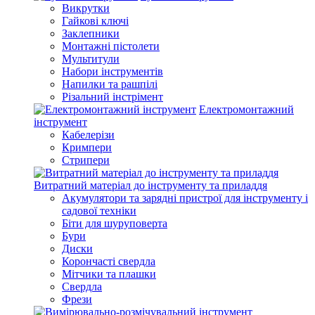
Викрутки
Гайкові ключі
Заклепники
Монтажні пістолети
Мультитули
Набори інструментів
Напилки та рашпілі
Різальний інстрімент
Електромонтажний
інструмент
Кабелерізи
Кримпери
Стрипери
Витратний матеріал до інструменту та приладдя
Акумулятори та зарядні пристрої для інструменту і
садової техніки
Біти для шуруповерта
Бури
Диски
Корончасті свердла
Мітчики та плашки
Свердла
Фрези