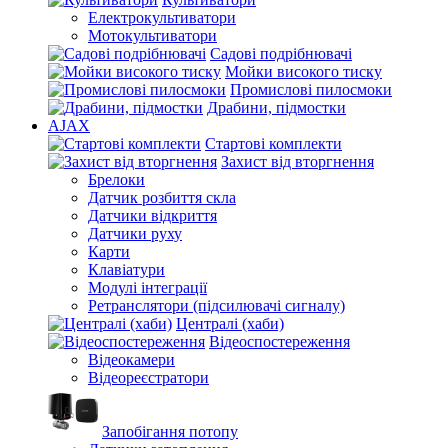
Електрокультиватори
Мотокультиватори
Садові подрібнювачі
Мойки високого тиску
Промислові пилосмоки
Драбини, підмостки
AJAX
Стартові комплекти
Захист від вторгнення
Брелоки
Датчик розбиття скла
Датчики відкриття
Датчики руху
Карти
Клавіатури
Модулі інтеграції
Ретранслятори (підсилювачі сигналу)
Централі (хаби)
Відеоспостереження
Відеокамери
Відеореєстратори
Запобігання потопу