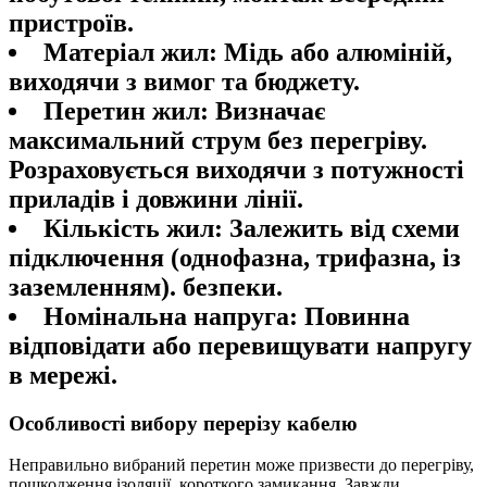
пристроїв.
Матеріал жил
: Мідь або алюміній,
виходячи з вимог та бюджету.
Перетин жил
: Визначає
максимальний струм без перегріву.
Розраховується виходячи з потужності
приладів і довжини лінії.
Кількість жил
: Залежить від схеми
підключення (однофазна, трифазна, із
заземленням). безпеки.
Номінальна напруга
: Повинна
відповідати або перевищувати напругу
в мережі.
Особливості вибору перерізу кабелю
Неправильно вибраний перетин може призвести до перегріву,
пошкодження ізоляції, короткого замикання. Завжди