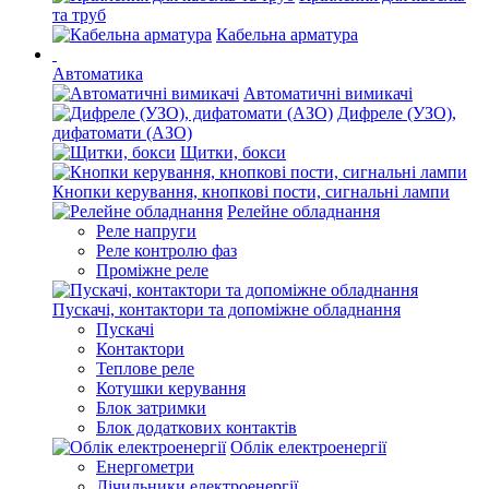
та труб
Кабельна арматура
Автоматика
Автоматичні вимикачі
Дифреле (УЗО),
дифатомати (АЗО)
Щитки, бокси
Кнопки керування, кнопкові пости, сигнальні лампи
Релейне обладнання
Реле напруги
Реле контролю фаз
Проміжне реле
Пускачі, контактори та допоміжне обладнання
Пускачі
Контактори
Теплове реле
Котушки керування
Блок затримки
Блок додаткових контактів
Облік електроенергії
Енергометри
Лічильники електроенергії