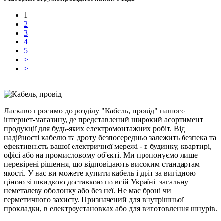
1
2
3
4
5
>
>|
Ласкаво просимо до розділу "Кабель, провід" нашого
інтернет-магазину, де представлений широкий асортимент
продукції для будь-яких електромонтажних робіт. Від
надійності кабелю та дроту безпосередньо залежить безпека та
ефективність вашої електричної мережі - в будинку, квартирі,
офісі або на промисловому об'єкті. Ми пропонуємо лише
перевірені рішення, що відповідають високим стандартам
якості. У нас ви можете купити кабель і дріт за вигідною
ціною зі швидкою доставкою по всій Україні. загальну
неметалеву оболонку або без неї. Не має броні чи
герметичного захисту. Призначений для внутрішньої
прокладки, в електроустановках або для виготовлення шнурів.