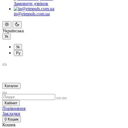
Замовити дзвінок
in@eimpuls.com.ua
Українська
Ук
Ук
Ру
Каталог
Кабінет
Порівняння
Закладки
0
Кошик
Кошик