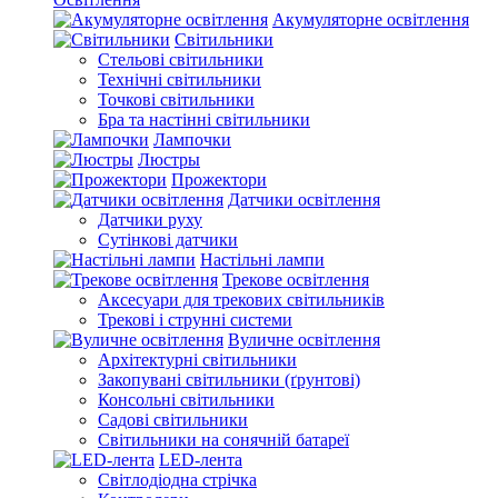
Акумуляторне освітлення
Світильники
Стельові світильники
Технічні світильники
Точкові світильники
Бра та настінні світильники
Лампочки
Люстры
Прожектори
Датчики освітлення
Датчики руху
Сутінкові датчики
Настільні лампи
Трекове освітлення
Аксесуари для трекових світильників
Трекові і струнні системи
Вуличне освітлення
Архітектурні світильники
Закопувані світильники (ґрунтові)
Консольні світильники
Садові світильники
Світильники на сонячній батареї
LED-лента
Світлодіодна стрічка