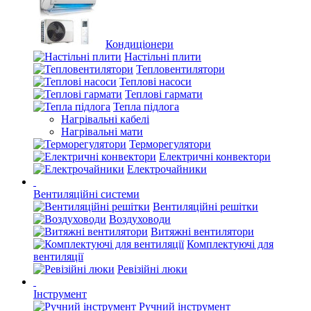
Кондиціонери
Настільні плити
Тепловентилятори
Теплові насоси
Теплові гармати
Тепла підлога
Нагрівальні кабелі
Нагрівальні мати
Терморегулятори
Електричні конвектори
Електрочайники
Вентиляційні системи
Вентиляційні решітки
Воздуховоди
Витяжні вентилятори
Комплектуючі для
вентиляції
Ревізійні люки
Інструмент
Ручний інструмент