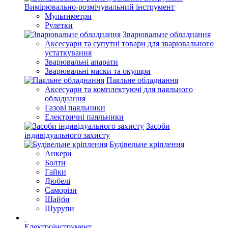
Вимірювально-розмічувальний інструмент
Мультиметри
Рулетки
Зварювальне обладнання
Аксесуари та супутні товари для зварювального
устаткування
Зварювальні апарати
Зварювальні маски та окуляри
Паяльне обладнання
Аксесуари та комплектуючі для паяльного
обладнання
Газові паяльники
Електричні паяльники
Засоби
індивідуального захисту
Будівельне кріплення
Анкери
Болти
Гайки
Дюбелі
Саморізи
Шайби
Шурупи
Електроінструмент