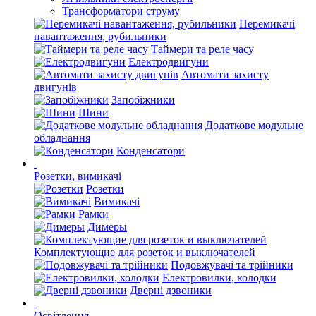
Трансформатори струму
Перемикачі
навантаження, рубильники
Таймери та реле часу
Електродвигуни
Автомати захисту
двигунів
Запобіжники
Шини
Додаткове модульне
обладнання
Конденсатори
Розетки, вимикачі
Розетки
Вимикачі
Рамки
Димеры
Комплектующие для розеток и выключателей
Подовжувачі та трійники
Електровилки, колодки
Дверні дзвоники
Освітлення