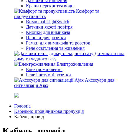
Датчики затоплення
Крани перекриття води
Комфорт та
продуктивність
Вимикачі LightSwitch
Датчики якості повітря
Кнопки для вимикача
Панели для розетки
Рамки для вимикачів та розеток
Реле освітлення та живлення
Датчики тепла,
диму та чадного газу
Електроживлення
Електроживлення
Реле і розумні розетки
Аксесуари для
сигналізації Ajax
Головна
Кабельно-провідникова продукція
Кабель, провід
Кабель, провід