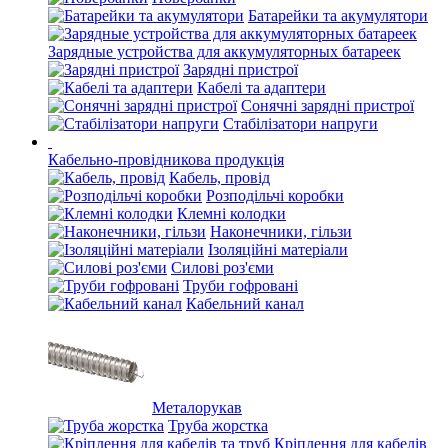
Батарейки та акумулятори
Зарядные устройства для аккумуляторных батареек
Зарядні пристрої
Кабелі та адаптери
Сонячні зарядні пристрої
Стабілізатори напруги
Кабельно-провідникова продукція
Кабель, провід
Розподільчі коробки
Клемні колодки
Наконечники, гільзи
Ізоляційні матеріали
Силові роз'єми
Труби гофровані
Кабельний канал
Металорукав
Труба жорстка
Кріплення для кабелів