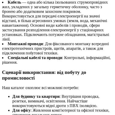
Кабель
— одна або кілька ізольованих струмопровідних
жил, укладених у загальну герметичну оболонку, часто з
бронею або додатковим захисним покривом.
Використовується для передачі електроенергії на значні
відстані, в більш агресивних умовах (земля, вода, механічні
навантаження). Основні види кабелів і проводів, сфери
застосування розподілення електроенергії у стаціонарних
установках. Підключають потужне обладнання, магістральні
лінії.
Монтажні проводи
: Для фіксованого монтажу всередині
електротехнічних пристроїв, щитів, апаратів, а також для
підключення побутової техніки.
Спеціальні кабелі та проводи
: Контрольні, інформаційні,
рішення.
Сценарії використання: від побуту до
промисловості
Наш каталог охоплює всі можливі потреби:
Для будинку та квартири
: Внутрішня проводка,
розетки, вимикачі, освітлення. Найчастіше
використовуються мідні дроти з ПВХ ізоляцією.
Для офісу
: Живлення комп'ютерної та офісної техніки,
створення локальних мереж.