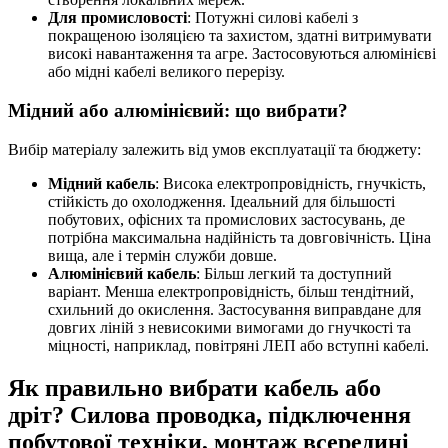
Для промисловості
: Потужні силові кабелі з
покращеною ізоляцією та захистом, здатні витримувати
високі навантаження та агре. Застосовуються алюмінієві
або мідні кабелі великого перерізу.
Мідний або алюмінієвий: що вибрати?
Вибір матеріалу залежить від умов експлуатації та бюджету:
Мідний кабель
: Висока електропровідність, гнучкість,
стійкість до охолодження. Ідеальний для більшості
побутових, офісних та промислових застосувань, де
потрібна максимальна надійність та довговічність. Ціна
вища, але і термін служби довше.
Алюмінієвий кабель
: Більш легкий та доступний
варіант. Менша електропровідність, більш тендітний,
схильний до окислення. Застосування виправдане для
довгих ліній з невисокими вимогами до гнучкості та
міцності, наприклад, повітряні ЛЕП або вступні кабелі.
Як правильно вибрати кабель або
дріт? Силова проводка, підключення
побутової техніки, монтаж всередині