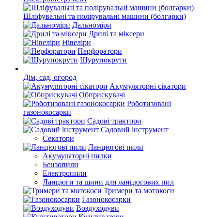
Шліфувальні та полірувальні машини (болгарки)
Дальноміри
Дрилі та міксери
Нівеліри
Перфоратори
Шурупокрути
Дім, сад, огород
Акумуляторні сікатори
Обприскувачі
Роботизовані
газонокосарки
Садові трактори
Садовий інструмент
Секатори
Ланцюгові пили
Акумуляторні пилки
Бензопили
Електропили
Ланцюги та шини для ланцюгових пил
Тримери та мотокоси
Газонокосарки
Воздуходуви
Культиватори