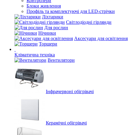
Контролери
Блоки живлення
Профіль та комплектуючі для LED-стрічки
Ліхтарики
Світлодіодні гірлянди
Для рослин
Нічники
Аксесуари для освітлення
Торшери
Кліматична техніка
Вентилятори
Інфрачервоні обігрівачі
Керамічні обігрівачі