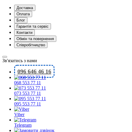
Доставка
Оплата
Блог
Гарантія та сервіс
Контакти
Обмін та повернення
Співробітництво
Зв'язатись з нами
096 646 46 16
068 553 77 11
073 553 77 11
095 553 77 11
Viber
Telegram