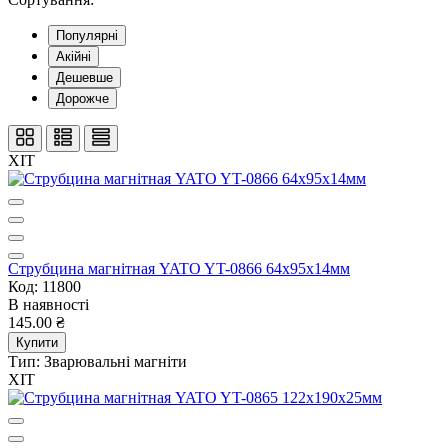
Популярні
Акійні
Дешевше
Дорожче
ХІТ
Струбцина магнітная YATO YT-0866 64x95x14мм
Код: 11800
В наявності
145.00 ₴
Купити
Тип:
Зварювальні магніти
ХІТ