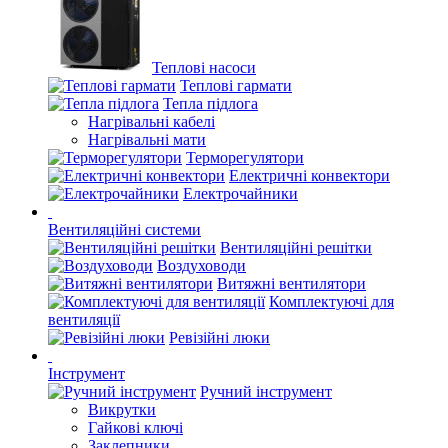
Теплові насоси
Теплові гармати
Тепла підлога
Нагрівальні кабелі
Нагрівальні мати
Терморегулятори
Електричні конвектори
Електрочайники
Вентиляційні системи
Вентиляційні решітки
Воздуховоди
Витяжні вентилятори
Комплектуючі для
вентиляції
Ревізійні люки
Інструмент
Ручний інструмент
Викрутки
Гайкові ключі
Заклепники