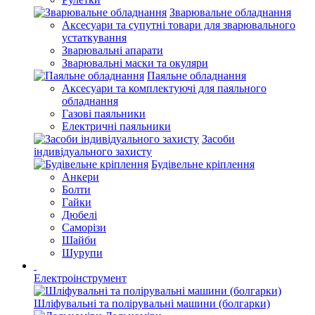
Зварювальне обладнання
Аксесуари та супутні товари для зварювального
устаткування
Зварювальні апарати
Зварювальні маски та окуляри
Паяльне обладнання
Аксесуари та комплектуючі для паяльного
обладнання
Газові паяльники
Електричні паяльники
Засоби
індивідуального захисту
Будівельне кріплення
Анкери
Болти
Гайки
Дюбелі
Саморізи
Шайби
Шурупи
Електроінструмент
Шліфувальні та полірувальні машини (болгарки)