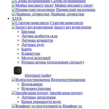
Садові подрібнювачі
Мойки високого тиску
Промислові пилосмоки
Драбини, підмостки
AJAX
Стартові комплекти
Захист від вторгнення
Брелоки
Датчик розбиття скла
Датчики відкриття
Датчики руху
Карти
Клавіатури
Модулі інтеграції
Ретранслятори (підсилювачі сигналу)
Централі (хаби)
Відеоспостереження
Відеокамери
Відеореєстратори
Запобігання потопу
Датчики затоплення
Крани перекриття води
Комфорт та