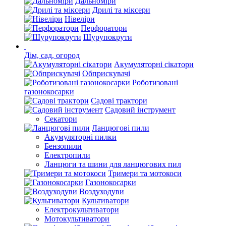
Дальноміри
Дрилі та міксери
Нівеліри
Перфоратори
Шурупокрути
Дім, сад, огород
Акумуляторні сікатори
Обприскувачі
Роботизовані
газонокосарки
Садові трактори
Садовий інструмент
Секатори
Ланцюгові пили
Акумуляторні пилки
Бензопили
Електропили
Ланцюги та шини для ланцюгових пил
Тримери та мотокоси
Газонокосарки
Воздуходуви
Культиватори
Електрокультиватори
Мотокультиватори