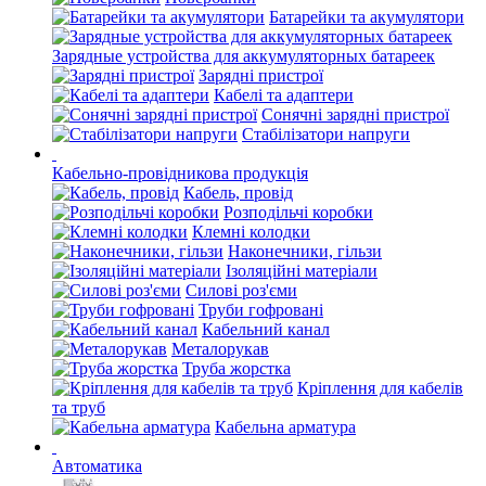
Батарейки та акумулятори
Зарядные устройства для аккумуляторных батареек
Зарядні пристрої
Кабелі та адаптери
Сонячні зарядні пристрої
Стабілізатори напруги
Кабельно-провідникова продукція
Кабель, провід
Розподільчі коробки
Клемні колодки
Наконечники, гільзи
Ізоляційні матеріали
Силові роз'єми
Труби гофровані
Кабельний канал
Металорукав
Труба жорстка
Кріплення для кабелів
та труб
Кабельна арматура
Автоматика