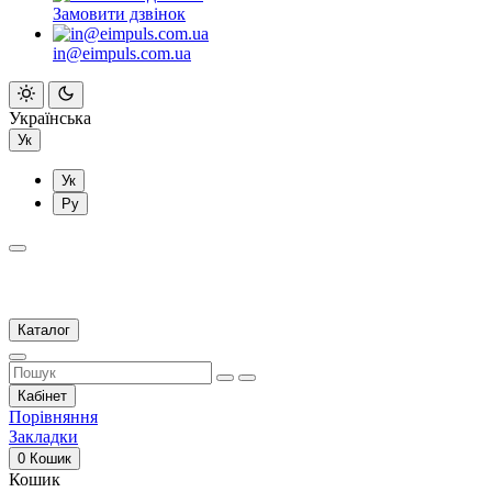
Замовити дзвінок
in@eimpuls.com.ua
Українська
Ук
Ук
Ру
Каталог
Кабінет
Порівняння
Закладки
0
Кошик
Кошик