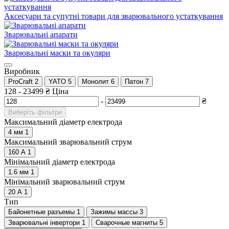
Аксесуари та супутні товари для зварювального устаткування
Зварювальні апарати
Зварювальні маски та окуляри
Виробник
ProCraft
2
YATO
5
Монолит
6
Патон
7
128
-
23499
₴
Ціна
-
₴
Виберіть фільтри
Максимальний діаметр електрода
4 мм
1
Максимальний зварювальний струм
160 А
1
Мінімальний діаметр електрода
1.6 мм
1
Мінімальний зварювальний струм
20 А
1
Тип
Байонетные разъемы
1
Зажимы массы
3
Зварювальні інвертори
1
Сварочные магниты
5