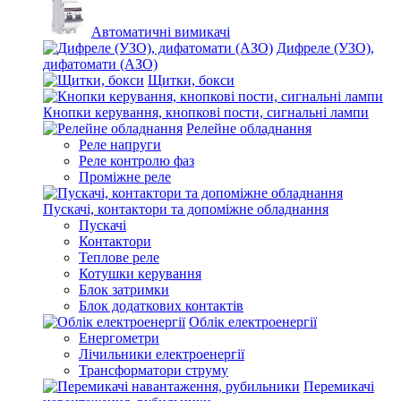
Автоматичні вимикачі
Дифреле (УЗО),
дифатомати (АЗО)
Щитки, бокси
Кнопки керування, кнопкові пости, сигнальні лампи
Релейне обладнання
Реле напруги
Реле контролю фаз
Проміжне реле
Пускачі, контактори та допоміжне обладнання
Пускачі
Контактори
Теплове реле
Котушки керування
Блок затримки
Блок додаткових контактів
Облік електроенергії
Енергометри
Лічильники електроенергії
Трансформатори струму
Перемикачі