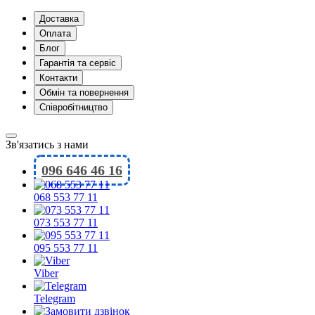
Доставка
Оплата
Блог
Гарантія та сервіс
Контакти
Обмін та повернення
Співробітництво
Зв'язатись з нами
096 646 46 16
068 553 77 11
073 553 77 11
095 553 77 11
Viber
Telegram