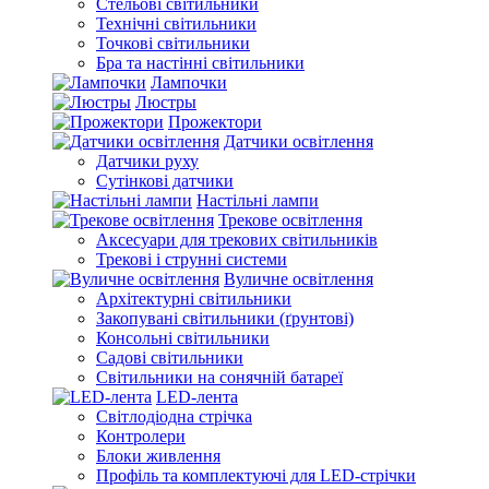
Стельові світильники
Технічні світильники
Точкові світильники
Бра та настінні світильники
Лампочки
Люстры
Прожектори
Датчики освітлення
Датчики руху
Сутінкові датчики
Настільні лампи
Трекове освітлення
Аксесуари для трекових світильників
Трекові і струнні системи
Вуличне освітлення
Архітектурні світильники
Закопувані світильники (ґрунтові)
Консольні світильники
Садові світильники
Світильники на сонячній батареї
LED-лента
Світлодіодна стрічка
Контролери
Блоки живлення
Профіль та комплектуючі для LED-стрічки