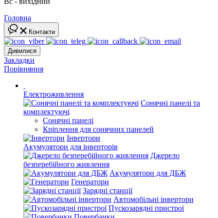
Вс - вихідний
Головна
Контакти
Дивилися
Закладки
Порівняння
Електроживлення
Сонячні панелі та
комплектуючі
Сонячні панелі
Кріплення для сонячних панелей
Інвертори
Акумулятори для інверторів
Джерело
безперебійного живлення
Акумулятори для ДБЖ
Генератори
Зарядні станції
Автомобільні інвертори
Пускозарядні пристрої
Повербанки