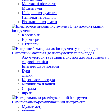
Монтажні пістолети
Мультитули
Набори інструментів
Напилки та рашпілі
Різальний інстрімент
Електромонтажний
інструмент
Кабелерізи
Кримпери
Стрипери
Витратний матеріал до інструменту та приладдя
Акумулятори та зарядні пристрої для інструменту і
садової техніки
Біти для шуруповерта
Бури
Диски
Корончасті свердла
Мітчики та плашки
Свердла
Фрези
Вимірювально-розмічувальний інструмент
Мультиметри
Рулетки