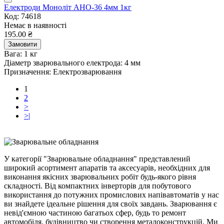
Електроди Моноліт АНО-36 4мм 1кг
Код: 74618
Немає в наявності
195.00 ₴
Замовити
Вага:
1 кг
Діаметр зварювального електрода:
4 мм
Призначення:
Електрозварювання
1
2
>
>|
У категорії "Зварювальне обладнання" представлений
широкий асортимент апаратів та аксесуарів, необхідних для
виконання якісних зварювальних робіт будь-якого рівня
складності. Від компактних інверторів для побутового
використання до потужних промислових напівавтоматів у нас
ви знайдете ідеальне рішення для своїх завдань. Зварювання є
невід'ємною частиною багатьох сфер, будь то ремонт
автомобіля, будівництво чи створення металоконструкцій. Ми