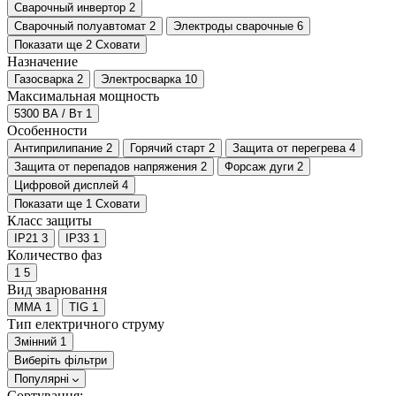
Сварочный инвертор
2
Сварочный полуавтомат
2
Электроды сварочные
6
Показати ще 2
Сховати
Назначение
Газосварка
2
Электросварка
10
Максимальная мощность
5300 ВА / Вт
1
Особенности
Антиприлипание
2
Горячий старт
2
Защита от перегрева
4
Защита от перепадов напряжения
2
Форсаж дуги
2
Цифровой дисплей
4
Показати ще 1
Сховати
Класс защиты
IP21
3
IP33
1
Количество фаз
1
5
Вид зварювання
MMA
1
TIG
1
Тип електричного струму
Змінний
1
Виберіть фільтри
Популярні
Сортування: