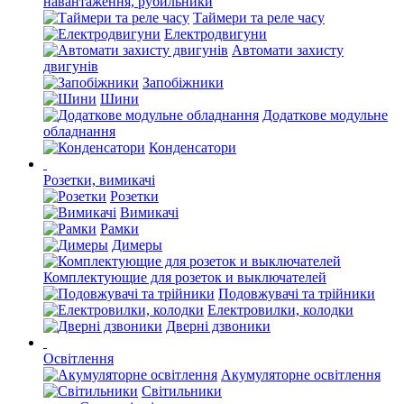
навантаження, рубильники
Таймери та реле часу
Електродвигуни
Автомати захисту
двигунів
Запобіжники
Шини
Додаткове модульне
обладнання
Конденсатори
Розетки, вимикачі
Розетки
Вимикачі
Рамки
Димеры
Комплектующие для розеток и выключателей
Подовжувачі та трійники
Електровилки, колодки
Дверні дзвоники
Освітлення
Акумуляторне освітлення
Світильники