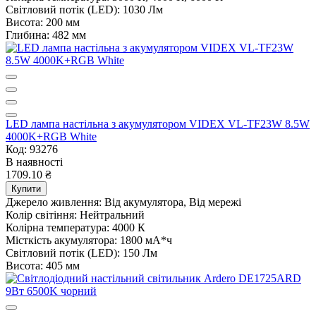
Світловий потік (LED):
1030 Лм
Висота:
200 мм
Глибина:
482 мм
LED лампа настiльна з акумулятором VIDEX VL-TF23W 8.5W
4000K+RGB White
Код: 93276
В наявності
1709.10 ₴
Купити
Джерело живлення:
Від акумулятора, Від мережі
Колір світіння:
Нейтральний
Колірна температура:
4000 К
Місткість акумулятора:
1800 мА*ч
Світловий потік (LED):
150 Лм
Висота:
405 мм