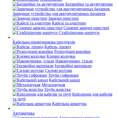
Батарейки та акумулятори
Зарядные устройства для аккумуляторных батареек
Зарядні пристрої
Кабелі та адаптери
Сонячні зарядні пристрої
Стабілізатори напруги
Кабельно-провідникова продукція
Кабель, провід
Розподільчі коробки
Клемні колодки
Наконечники, гільзи
Ізоляційні матеріали
Силові роз'єми
Труби гофровані
Кабельний канал
Металорукав
Труба жорстка
Кріплення для кабелів
та труб
Кабельна арматура
Автоматика
Автоматичні вимикачі