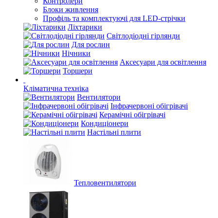
Контролери
Блоки живлення
Профіль та комплектуючі для LED-стрічки
Ліхтарики
Світлодіодні гірлянди
Для рослин
Нічники
Аксесуари для освітлення
Торшери
Кліматична техніка
Вентилятори
Інфрачервоні обігрівачі
Керамічні обігрівачі
Кондиціонери
Настільні плити
Тепловентилятори