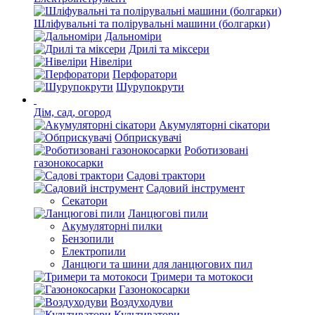
Шліфувальні та полірувальні машини (болгарки)
Дальноміри
Дрилі та міксери
Нівеліри
Перфоратори
Шурупокрути
Дім, сад, огород
Акумуляторні сікатори
Обприскувачі
Роботизовані
газонокосарки
Садові трактори
Садовий інструмент
Секатори
Ланцюгові пили
Акумуляторні пилки
Бензопили
Електропили
Ланцюги та шини для ланцюгових пил
Тримери та мотокоси
Газонокосарки
Воздуходуви
Культиватори