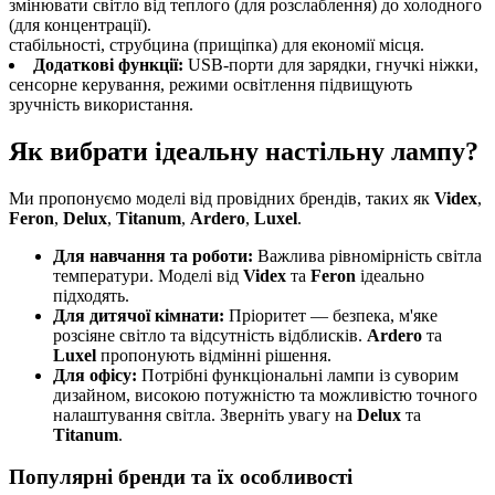
змінювати світло від теплого (для розслаблення) до холодного
(для концентрації).
стабільності, струбцина (прищіпка) для економії місця.
Додаткові функції:
USB-порти для зарядки, гнучкі ніжки,
сенсорне керування, режими освітлення підвищують
зручність використання.
Як вибрати ідеальну настільну лампу?
Ми пропонуємо моделі від провідних брендів, таких як
Videx
,
Feron
,
Delux
,
Titanum
,
Ardero
,
Luxel
.
Для навчання та роботи:
Важлива рівномірність світла
температури. Моделі від
Videx
та
Feron
ідеально
підходять.
Для дитячої кімнати:
Пріоритет — безпека, м'яке
розсіяне світло та відсутність відблисків.
Ardero
та
Luxel
пропонують відмінні рішення.
Для офісу:
Потрібні функціональні лампи із суворим
дизайном, високою потужністю та можливістю точного
налаштування світла. Зверніть увагу на
Delux
та
Titanum
.
Популярні бренди та їх особливості