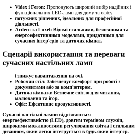
Videx і Feron:
Пропонують широкий вибір надійних і
функціональних LED-ламп для дому та офісу
потужних рішеннях, ідеальних для професійної
діяльності.
Ardero та Luxel:
Відомі стильними, безпечними та
енергоефективними моделями, придатними для
сучасних інтер'єрів та дитячих кімнат.
Сценарії використання та переваги
сучасних настільних ламп
і знижує навантаження на очі.
Робочий стіл:
Забезпечує комфорт при роботі з
документами або за комп'ютером.
Дитяча кімната:
Безпечне світло для читання,
малювання та ігор.
Офіс:
Ефективне продуктивності.
Сучасні настільні лампи відрізняються
енергоефективністю (LED), довгим терміном служби,
широкими можливостями регулювання світла і стильним
дизайном, який легко інтегрується в будь-який інтер'єр.