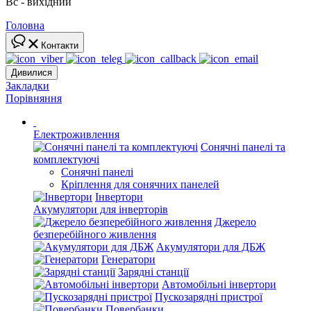
Вс - вихідний
Головна
Контакти
Дивилися
Закладки
Порівняння
Електроживлення
Сонячні панелі та
комплектуючі
Сонячні панелі
Кріплення для сонячних панелей
Інвертори
Акумулятори для інверторів
Джерело
безперебійного живлення
Акумулятори для ДБЖ
Генератори
Зарядні станції
Автомобільні інвертори
Пускозарядні пристрої
Повербанки