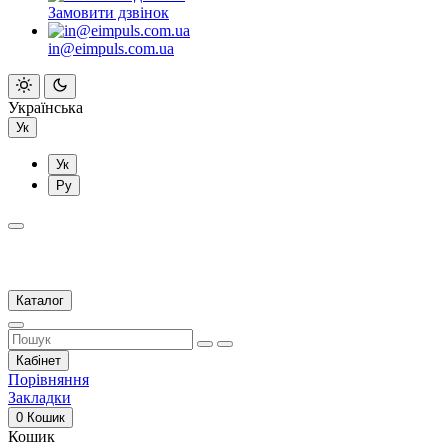
Замовити дзвінок
in@eimpuls.com.ua
Українська
Ук
Ук
Ру
Каталог
Кабінет
Порівняння
Закладки
0
Кошик
Кошик