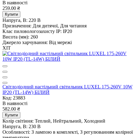
В наявності
259.00 ₴
Купити
Напруга, В:
220 В
Призначення:
Для дитячої, Для читання
Клас пиловологозахисту IP:
IP20
Висота (мм):
260
Джерело харчування:
Від мережі
ХІТ
Світлодіодний настільний світильник LUXEL 175-260V 10W
IP20 (TL-14W) БІЛИЙ
Код: 23883
В наявності
582.00 ₴
Купити
Колір світіння:
Теплий, Нейтральний, Холодний
Напруга, В:
230 В
Особливості:
З лампою в комплекті, З регулюванням колірної
температури