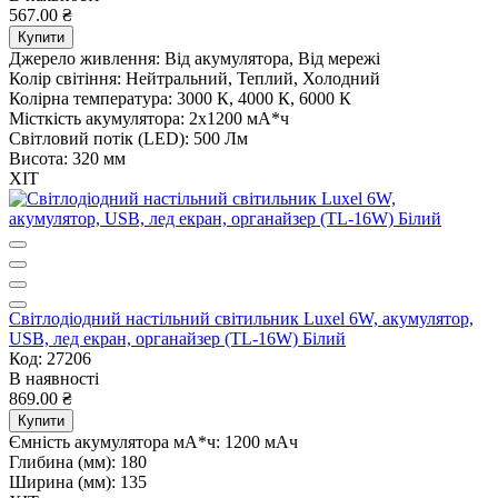
567.00 ₴
Купити
Джерело живлення:
Від акумулятора, Від мережі
Колір світіння:
Нейтральний, Теплий, Холодний
Колірна температура:
3000 К, 4000 К, 6000 К
Місткість акумулятора:
2х1200 мА*ч
Світловий потік (LED):
500 Лм
Висота:
320 мм
ХІТ
Світлодіодний настільний світильник Luxel 6W, акумулятор,
USB, лед екран, органайзер (TL-16W) Білий
Код: 27206
В наявності
869.00 ₴
Купити
Ємність акумулятора мА*ч:
1200 мАч
Глибина (мм):
180
Ширина (мм):
135