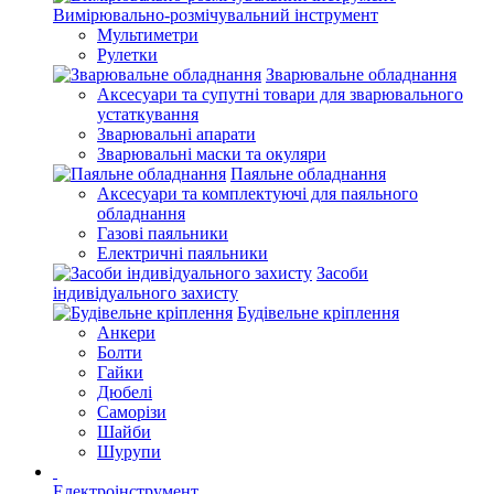
Вимірювально-розмічувальний інструмент
Мультиметри
Рулетки
Зварювальне обладнання
Аксесуари та супутні товари для зварювального
устаткування
Зварювальні апарати
Зварювальні маски та окуляри
Паяльне обладнання
Аксесуари та комплектуючі для паяльного
обладнання
Газові паяльники
Електричні паяльники
Засоби
індивідуального захисту
Будівельне кріплення
Анкери
Болти
Гайки
Дюбелі
Саморізи
Шайби
Шурупи
Електроінструмент