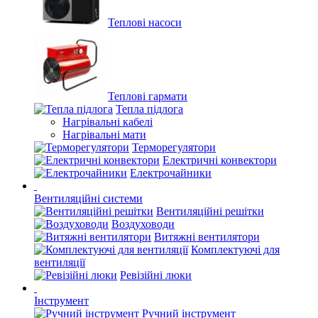
Теплові насоси
Теплові гармати
Тепла підлога
Нагрівальні кабелі
Нагрівальні мати
Терморегулятори
Електричні конвектори
Електрочайники
Вентиляційні системи
Вентиляційні решітки
Воздуховоди
Витяжні вентилятори
Комплектуючі для
вентиляції
Ревізійні люки
Інструмент
Ручний інструмент