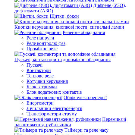
Дифреле (УЗО),
дифатомати (АЗО)
Щитки, бокси
Кнопки керування, кнопкові пости, сигнальні лампи
Релейне обладнання
Реле напруги
Реле контролю фаз
Проміжне реле
Пускачі, контактори та допоміжне обладнання
Пускачі
Контактори
Теплове реле
Котушки керування
Блок затримки
Блок додаткових контактів
Облік електроенергії
Енергометри
Лічильники електроенергії
Трансформатори струму
Перемикачі
навантаження, рубильники
Таймери та реле часу