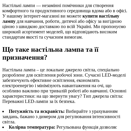
Настільні лампи — незамінні помічники для створення
комфортного та продуктивного середовища вдома або в офісі.
У нашому інтернет-магазині ви можете
купити настільну
лампу
для навчання, роботи, дитячої або офісу за вигідною
ціною з швидкою доставкою по всій Україні. Ми пропонуємо
широкий асортимент моделей, що відповідають високим
стандартам якості та сучасним вимогам.
Що таке настільна лампа та її
призначення?
Настільна лампа – це локальне джерело світла, спеціально
розроблене для освітлення робочої зони. Сучасні LED-моделі
забезпечують ефективне освітлення, економлять
електроенергію і мінімізують навантаження на очі, що
особливо важливо при тривалій роботі або навчанні. Основні
характеристики: на що звернути увагу? Тип джерела світла:
Переважні LED-лампи за їх безпека.
Потужність та яскравість:
Вибирайте з урахуванням
завдань, бажано з димером для регулювання інтенсивності
світла.
Колірна температура:
Регульована функція дозволяє