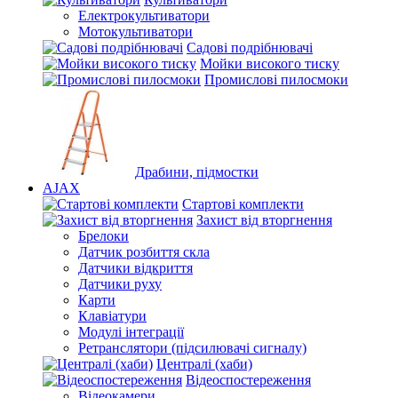
Електрокультиватори
Мотокультиватори
Садові подрібнювачі
Мойки високого тиску
Промислові пилосмоки
Драбини, підмостки
AJAX
Стартові комплекти
Захист від вторгнення
Брелоки
Датчик розбиття скла
Датчики відкриття
Датчики руху
Карти
Клавіатури
Модулі інтеграції
Ретранслятори (підсилювачі сигналу)
Централі (хаби)
Відеоспостереження
Відеокамери