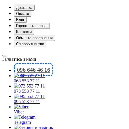
Доставка
Оплата
Блог
Гарантія та сервіс
Контакти
Обмін та повернення
Співробітництво
Зв'язатись з нами
096 646 46 16
068 553 77 11
073 553 77 11
095 553 77 11
Viber
Telegram