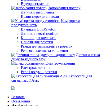
Відеореєстратори
Запобігання потопу
Датчики затоплення
Крани перекриття води
Комфорт та
продуктивність
Вимикачі LightSwitch
Датчики якості повітря
Кнопки для вимикача
Панели для розетки
Рамки для вимикачів та розеток
Реле освітлення та живлення
Датчики тепла,
диму та чадного газу
Електроживлення
Електроживлення
Реле і розумні розетки
Аксесуари для
сигналізації Ajax
Головна
Освітлення
Настільні лампи