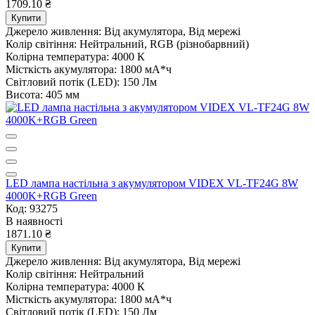
1709.10 ₴
Купити
Джерело живлення:
Від акумулятора, Від мережі
Колір світіння:
Нейтральний, RGB (різнобарвний)
Колірна температура:
4000 К
Місткість акумулятора:
1800 мА*ч
Світловий потік (LED):
150 Лм
Висота:
405 мм
LED лампа настiльна з акумулятором VIDEX VL-TF24G 8W
4000K+RGB Green
Код: 93275
В наявності
1871.10 ₴
Купити
Джерело живлення:
Від акумулятора, Від мережі
Колір світіння:
Нейтральний
Колірна температура:
4000 К
Місткість акумулятора:
1800 мА*ч
Світловий потік (LED):
150 Лм