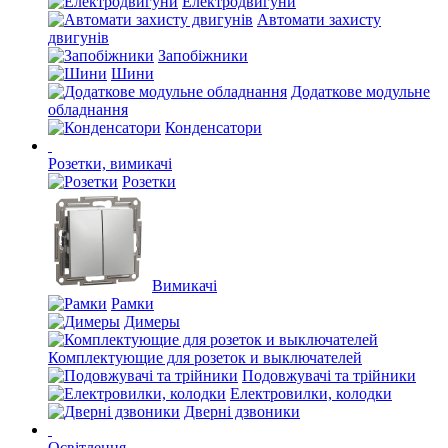
Електродвигуни
Автомати захисту
двигунів
Запобіжники
Шини
Додаткове модульне
обладнання
Конденсатори
Розетки, вимикачі
Розетки
Вимикачі
Рамки
Димеры
Комплектующие для розеток и выключателей
Подовжувачі та трійники
Електровилки, колодки
Дверні дзвоники
Освітлення