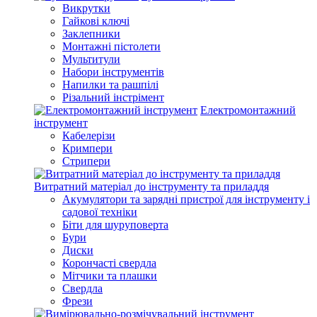
Викрутки
Гайкові ключі
Заклепники
Монтажні пістолети
Мультитули
Набори інструментів
Напилки та рашпілі
Різальний інстрімент
Електромонтажний
інструмент
Кабелерізи
Кримпери
Стрипери
Витратний матеріал до інструменту та приладдя
Акумулятори та зарядні пристрої для інструменту і
садової техніки
Біти для шуруповерта
Бури
Диски
Корончасті свердла
Мітчики та плашки
Свердла
Фрези