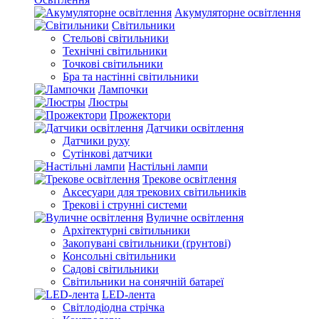
Акумуляторне освітлення
Світильники
Стельові світильники
Технічні світильники
Точкові світильники
Бра та настінні світильники
Лампочки
Люстры
Прожектори
Датчики освітлення
Датчики руху
Сутінкові датчики
Настільні лампи
Трекове освітлення
Аксесуари для трекових світильників
Трекові і струнні системи
Вуличне освітлення
Архітектурні світильники
Закопувані світильники (ґрунтові)
Консольні світильники
Садові світильники
Світильники на сонячній батареї
LED-лента
Світлодіодна стрічка