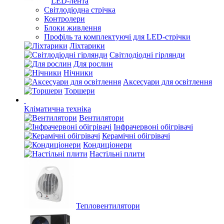
LED-лента
Світлодіодна стрічка
Контролери
Блоки живлення
Профіль та комплектуючі для LED-стрічки
Ліхтарики
Світлодіодні гірлянди
Для рослин
Нічники
Аксесуари для освітлення
Торшери
Кліматична техніка
Вентилятори
Інфрачервоні обігрівачі
Керамічні обігрівачі
Кондиціонери
Настільні плити
Тепловентилятори