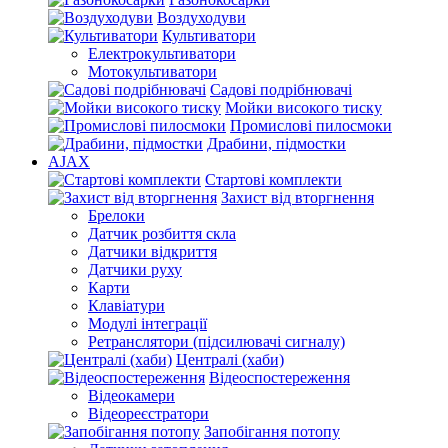
Воздуходуви
Культиватори
Електрокультиватори
Мотокультиватори
Садові подрібнювачі
Мойки високого тиску
Промислові пилосмоки
Драбини, підмостки
AJAX
Стартові комплекти
Захист від вторгнення
Брелоки
Датчик розбиття скла
Датчики відкриття
Датчики руху
Карти
Клавіатури
Модулі інтеграції
Ретранслятори (підсилювачі сигналу)
Централі (хаби)
Відеоспостереження
Відеокамери
Відеореєстратори
Запобігання потопу