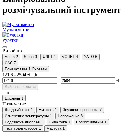
розмічувальний інструмент
Мультиметри
Рулетки
Виробник
Accta
2
S-line
9
UNI-T
1
VOREL
4
YATO
6
ИАС
7
Показати ще 1
Сховати
121.6
-
2504
₴
Ціна
-
₴
Виберіть фільтри
Тип
Цифрові
1
Назначение
Диодный тест
1
Емкость
1
Звуковая прозвонка
7
Измерение температуры
1
Напряжение
8
Подсветка дисплея
1
Сила тока
1
Сопротивление
1
Тест транзисторов
1
Частота
1