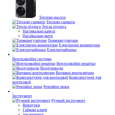
Теплові насоси
Теплові гармати
Тепла підлога
Нагрівальні кабелі
Нагрівальні мати
Терморегулятори
Електричні конвектори
Електрочайники
Вентиляційні системи
Вентиляційні решітки
Воздуховоди
Витяжні вентилятори
Комплектуючі для
вентиляції
Ревізійні люки
Інструмент
Ручний інструмент
Викрутки
Гайкові ключі
Заклепники