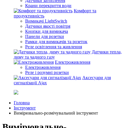
Датчики затоплення
Крани перекриття води
Комфорт та
продуктивність
Вимикачі LightSwitch
Датчики якості повітря
Кнопки для вимикача
Панели для розетки
Рамки для вимикачів та розеток
Реле освітлення та живлення
Датчики тепла,
диму та чадного газу
Електроживлення
Електроживлення
Реле і розумні розетки
Аксесуари для
сигналізації Ajax
Головна
Інструмент
Вимірювально-розмічувальний інструмент
Вимірювально-