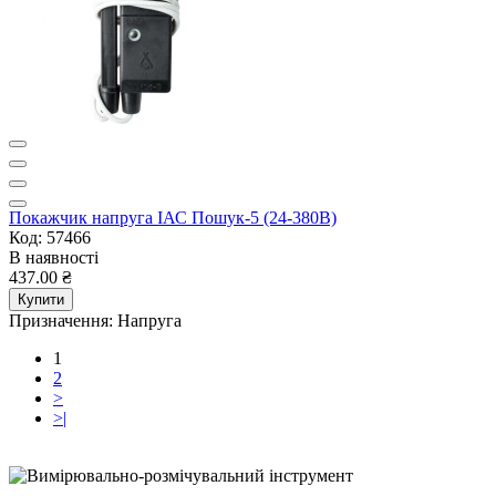
Покажчик напруга ІАС Пошук-5 (24-380В)
Код: 57466
В наявності
437.00 ₴
Купити
Призначення:
Напруга
1
2
>
>|