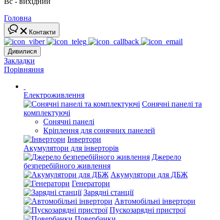
Вс - вихідний
Головна
Контакти
Дивилися
Закладки
Порівняння
Електроживлення
Сонячні панелі та
комплектуючі
Сонячні панелі
Кріплення для сонячних панелей
Інвертори
Акумулятори для інверторів
Джерело
безперебійного живлення
Акумулятори для ДБЖ
Генератори
Зарядні станції
Автомобільні інвертори
Пускозарядні пристрої
Повербанки