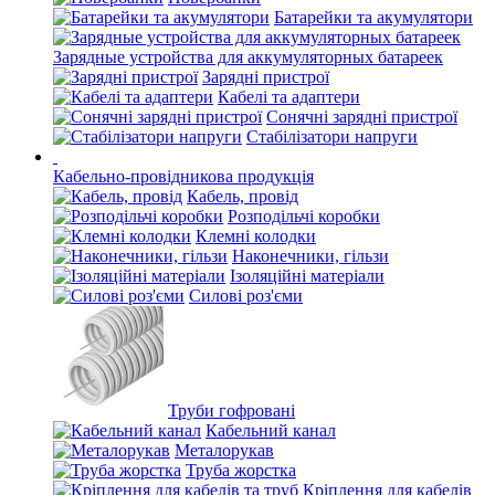
Батарейки та акумулятори
Зарядные устройства для аккумуляторных батареек
Зарядні пристрої
Кабелі та адаптери
Сонячні зарядні пристрої
Стабілізатори напруги
Кабельно-провідникова продукція
Кабель, провід
Розподільчі коробки
Клемні колодки
Наконечники, гільзи
Ізоляційні матеріали
Силові роз'єми
Труби гофровані
Кабельний канал
Металорукав
Труба жорстка
Кріплення для кабелів