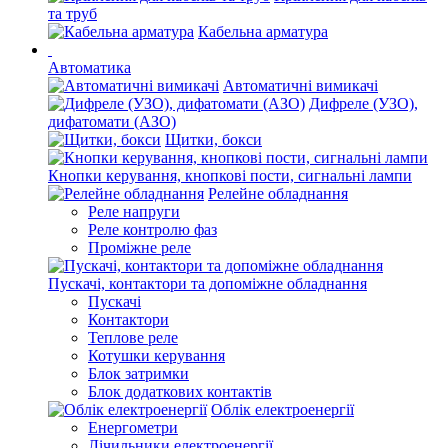
та труб
Кабельна арматура
Автоматика
Автоматичні вимикачі
Дифреле (УЗО),
дифатомати (АЗО)
Щитки, бокси
Кнопки керування, кнопкові пости, сигнальні лампи
Релейне обладнання
Реле напруги
Реле контролю фаз
Проміжне реле
Пускачі, контактори та допоміжне обладнання
Пускачі
Контактори
Теплове реле
Котушки керування
Блок затримки
Блок додаткових контактів
Облік електроенергії
Енергометри
Лічильники електроенергії