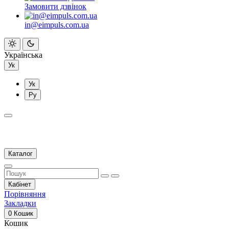
Замовити дзвінок
in@eimpuls.com.ua
Українська
Ук
Ук
Ру
Каталог
Кабінет
Порівняння
Закладки
0
Кошик
Кошик