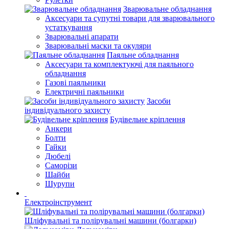
Зварювальне обладнання
Аксесуари та супутні товари для зварювального
устаткування
Зварювальні апарати
Зварювальні маски та окуляри
Паяльне обладнання
Аксесуари та комплектуючі для паяльного
обладнання
Газові паяльники
Електричні паяльники
Засоби
індивідуального захисту
Будівельне кріплення
Анкери
Болти
Гайки
Дюбелі
Саморізи
Шайби
Шурупи
Електроінструмент
Шліфувальні та полірувальні машини (болгарки)