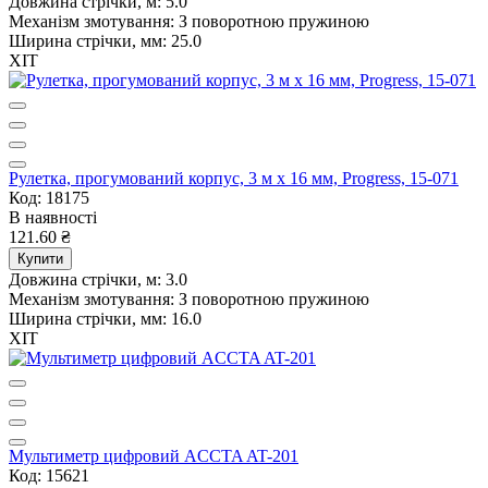
Довжина стрічки, м:
5.0
Механізм змотування:
З поворотною пружиною
Ширина стрічки, мм:
25.0
ХІТ
Рулетка, прогумований корпус, 3 м х 16 мм, Progress, 15-071
Код: 18175
В наявності
121.60 ₴
Купити
Довжина стрічки, м:
3.0
Механізм змотування:
З поворотною пружиною
Ширина стрічки, мм:
16.0
ХІТ
Мультиметр цифровий ACCTA AT-201
Код: 15621