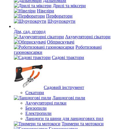
Дальноміри
Дрилі та міксери
Нівеліри
Перфоратори
Шурупокрути
Дім, сад, огород
Акумуляторні сікатори
Обприскувачі
Роботизовані
газонокосарки
Садові трактори
Садовий інструмент
Секатори
Ланцюгові пили
Акумуляторні пилки
Бензопили
Електропили
Ланцюги та шини для ланцюгових пил
Тримери та мотокоси
Газонокосарки