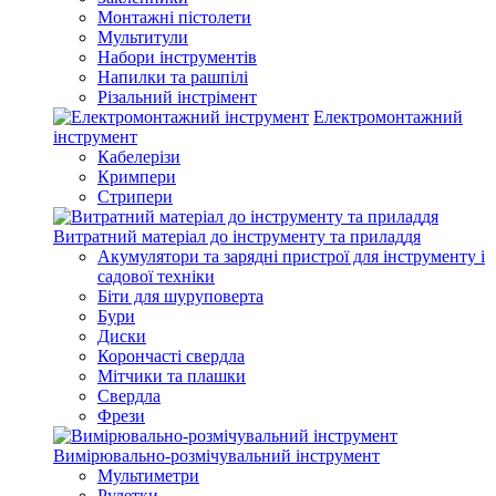
Монтажні пістолети
Мультитули
Набори інструментів
Напилки та рашпілі
Різальний інстрімент
Електромонтажний
інструмент
Кабелерізи
Кримпери
Стрипери
Витратний матеріал до інструменту та приладдя
Акумулятори та зарядні пристрої для інструменту і
садової техніки
Біти для шуруповерта
Бури
Диски
Корончасті свердла
Мітчики та плашки
Свердла
Фрези
Вимірювально-розмічувальний інструмент
Мультиметри
Рулетки