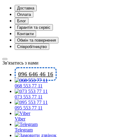
Доставка
Оплата
Блог
Гарантія та сервіс
Контакти
Обмін та повернення
Співробітництво
Зв'язатись з нами
096 646 46 16
068 553 77 11
073 553 77 11
095 553 77 11
Viber
Telegram