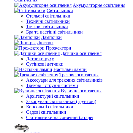
Акумуляторне освітлення
Світильники
Стельові світильники
Технічні світильники
Точкові світильники
Бра та настінні світильники
Лампочки
Люстры
Прожектори
Датчики освітлення
Датчики руху
Сутінкові датчики
Настільні лампи
Трекове освітлення
Аксесуари для трекових світильників
Трекові і струнні системи
Вуличне освітлення
Архітектурні світильники
Закопувані світильники (ґрунтові)
Консольні світильники
Садові світильники
Світильники на сонячній батареї