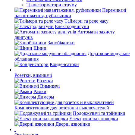
Трансформатори струму
Перемикачі
навантаження, рубильники
Таймери та реле часу
Електродвигуни
Автомати захисту
двигунів
Запобіжники
Шини
Додаткове модульне
обладнання
Конденсатори
Розетки, вимикачі
Розетки
Вимикачі
Рамки
Димеры
Комплектующие для розеток и выключателей
Подовжувачі та трійники
Електровилки, колодки
Дверні дзвоники
Освітлення