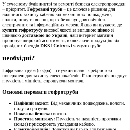
У сучасному будівництві та ремонті безпека електропроводки
– пріоритет.
Гофровані труби
– це ключове рішення для
надійного захисту кабелю від механічних пошкоджень,
вологи, пилу та вогню, що забезпечує довговічність
електричних та інформаційних мереж. Якщо ви шукаєте, де
купити гофротрубу
високої якості за вигідною
ціною
зі
швидкою
доставкою по Україні
, наш інтернет-магазин
пропонує широкий асортимент, включаючи продукцію від
провідних брендів
DKS
і
Світязь
і чому-то труби
необхідні?
Гофрована труба (гофра) – гнучкий шланг з ребристою
поверхнею для захисту електрокабелів. Її конструкція поєднує
гнучкість і міцність, спрощуючи монтаж.
Основні переваги гофротруби
Надійний захист:
Від механічних пошкоджень, вологи,
пилу та гризунів.
Пожежна безпека:
вогню.
Простота монтажу:
Гнучкість та наявність протяжки
(зонда) прискорюють укладання кабелю.
Електроізоляція:
Додатковий бар'єр для безпечної