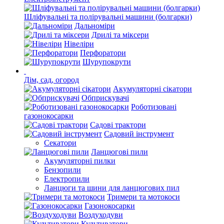
Шліфувальні та полірувальні машини (болгарки)
Дальноміри
Дрилі та міксери
Нівеліри
Перфоратори
Шурупокрути
Дім, сад, огород
Акумуляторні сікатори
Обприскувачі
Роботизовані
газонокосарки
Садові трактори
Садовий інструмент
Секатори
Ланцюгові пили
Акумуляторні пилки
Бензопили
Електропили
Ланцюги та шини для ланцюгових пил
Тримери та мотокоси
Газонокосарки
Воздуходуви
Культиватори