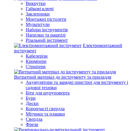
Викрутки
Гайкові ключі
Заклепники
Монтажні пістолети
Мультитули
Набори інструментів
Напилки та рашпілі
Різальний інстрімент
Електромонтажний
інструмент
Кабелерізи
Кримпери
Стрипери
Витратний матеріал до інструменту та приладдя
Акумулятори та зарядні пристрої для інструменту і
садової техніки
Біти для шуруповерта
Бури
Диски
Корончасті свердла
Мітчики та плашки
Свердла
Фрези