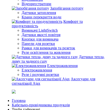
Відеореєстратори
Запобігання потопу
Датчики затоплення
Крани перекриття води
Комфорт та
продуктивність
Вимикачі LightSwitch
Датчики якості повітря
Кнопки для вимикача
Панели для розетки
Рамки для вимикачів та розеток
Реле освітлення та живлення
Датчики тепла,
диму та чадного газу
Електроживлення
Електроживлення
Реле і розумні розетки
Аксесуари для
сигналізації Ajax
Головна
Кабельно-провідникова продукція
Труби гофровані