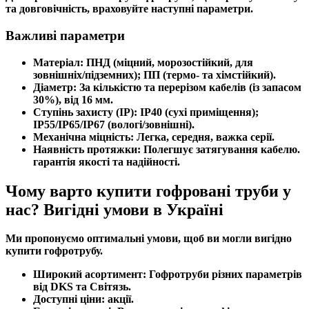
та довговічність, враховуйте наступні параметри.
Важливі параметри
Матеріал:
ПНД (міцний, морозостійкий, для
зовнішніх/підземних); ПП (термо- та хімстійкий).
Діаметр:
За кількістю та перерізом кабелів (із запасом
30%), від 16 мм.
Ступінь захисту (IP):
IP40 (сухі приміщення);
IP55/IP65/IP67 (вологі/зовнішні).
Механічна міцність:
Легка, середня, важка серії.
Наявність протяжки:
Полегшує затягування кабелю.
гарантія якості та надійності.
Чому варто купити гофровані труби у
нас? Вигідні умови в Україні
Ми пропонуємо оптимальні умови, щоб ви могли вигідно
купити гофротрубу
.
Широкий асортимент:
Гофротруби різних параметрів
від DKS та Світязь.
Доступні ціни:
акції.