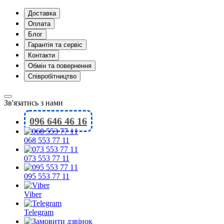
Доставка
Оплата
Блог
Гарантія та сервіс
Контакти
Обмін та повернення
Співробітництво
Зв'язатись з нами
096 646 46 16
068 553 77 11
073 553 77 11
095 553 77 11
Viber
Telegram