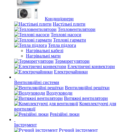
Кондиціонери
Настільні плити
Тепловентилятори
Теплові насоси
Теплові гармати
Тепла підлога
Нагрівальні кабелі
Нагрівальні мати
Терморегулятори
Електричні конвектори
Електрочайники
Вентиляційні системи
Вентиляційні решітки
Воздуховоди
Витяжні вентилятори
Комплектуючі для
вентиляції
Ревізійні люки
Інструмент
Ручний інструмент