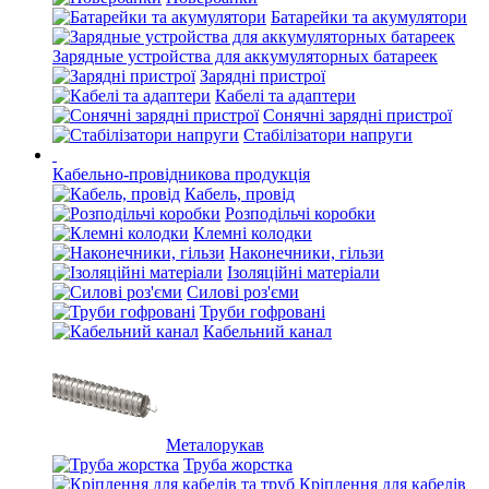
Батарейки та акумулятори
Зарядные устройства для аккумуляторных батареек
Зарядні пристрої
Кабелі та адаптери
Сонячні зарядні пристрої
Стабілізатори напруги
Кабельно-провідникова продукція
Кабель, провід
Розподільчі коробки
Клемні колодки
Наконечники, гільзи
Ізоляційні матеріали
Силові роз'єми
Труби гофровані
Кабельний канал
Металорукав
Труба жорстка
Кріплення для кабелів