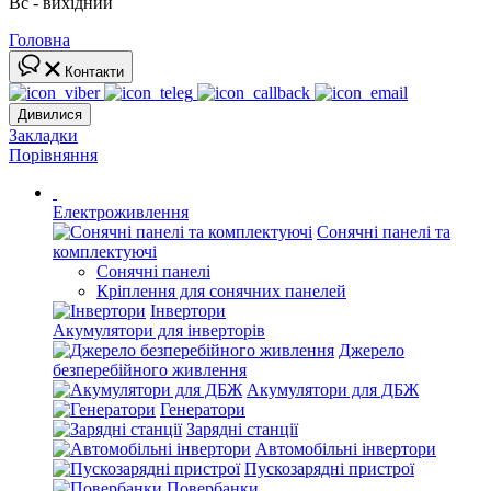
Вс - вихідний
Головна
Контакти
Дивилися
Закладки
Порівняння
Електроживлення
Сонячні панелі та
комплектуючі
Сонячні панелі
Кріплення для сонячних панелей
Інвертори
Акумулятори для інверторів
Джерело
безперебійного живлення
Акумулятори для ДБЖ
Генератори
Зарядні станції
Автомобільні інвертори
Пускозарядні пристрої
Повербанки