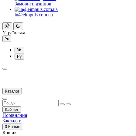
Замовити дзвінок
in@eimpuls.com.ua
Українська
Ук
Ук
Ру
Каталог
Кабінет
Порівняння
Закладки
0
Кошик
Кошик