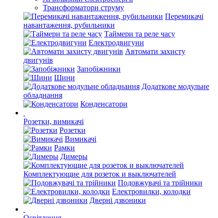
Трансформатори струму
Перемикачі
навантаження, рубильники
Таймери та реле часу
Електродвигуни
Автомати захисту
двигунів
Запобіжники
Шини
Додаткове модульне
обладнання
Конденсатори
Розетки, вимикачі
Розетки
Вимикачі
Рамки
Димеры
Комплектующие для розеток и выключателей
Подовжувачі та трійники
Електровилки, колодки
Дверні дзвоники
Освітлення