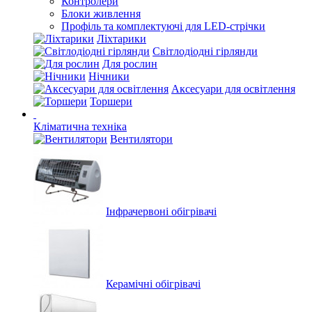
Контролери
Блоки живлення
Профіль та комплектуючі для LED-стрічки
Ліхтарики
Світлодіодні гірлянди
Для рослин
Нічники
Аксесуари для освітлення
Торшери
Кліматична техніка
Вентилятори
Інфрачервоні обігрівачі
Керамічні обігрівачі