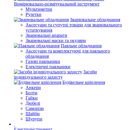
Вимірювально-розмічувальний інструмент
Мультиметри
Рулетки
Зварювальне обладнання
Аксесуари та супутні товари для зварювального
устаткування
Зварювальні апарати
Зварювальні маски та окуляри
Паяльне обладнання
Аксесуари та комплектуючі для паяльного
обладнання
Газові паяльники
Електричні паяльники
Засоби
індивідуального захисту
Будівельне кріплення
Анкери
Болти
Гайки
Дюбелі
Саморізи
Шайби
Шурупи
Електроінструмент