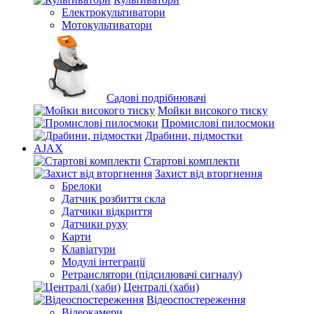
Електрокультиватори
Мотокультиватори
Садові подрібнювачі
Мойки високого тиску
Промислові пилосмоки
Драбини, підмостки
AJAX
Стартові комплекти
Захист від вторгнення
Брелоки
Датчик розбиття скла
Датчики відкриття
Датчики руху
Карти
Клавіатури
Модулі інтеграції
Ретранслятори (підсилювачі сигналу)
Централі (хаби)
Відеоспостереження
Відеокамери