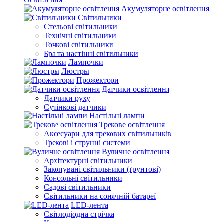
Акумуляторне освітлення
Світильники
Стельові світильники
Технічні світильники
Точкові світильники
Бра та настінні світильники
Лампочки
Люстры
Прожектори
Датчики освітлення
Датчики руху
Сутінкові датчики
Настільні лампи
Трекове освітлення
Аксесуари для трекових світильників
Трекові і струнні системи
Вуличне освітлення
Архітектурні світильники
Закопувані світильники (ґрунтові)
Консольні світильники
Садові світильники
Світильники на сонячній батареї
LED-лента
Світлодіодна стрічка