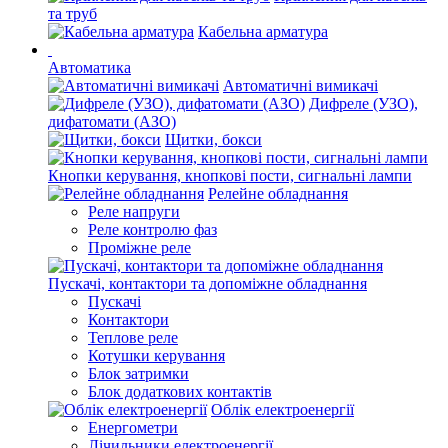
та труб
Кабельна арматура
Автоматика
Автоматичні вимикачі
Дифреле (УЗО),
дифатомати (АЗО)
Щитки, бокси
Кнопки керування, кнопкові пости, сигнальні лампи
Релейне обладнання
Реле напруги
Реле контролю фаз
Проміжне реле
Пускачі, контактори та допоміжне обладнання
Пускачі
Контактори
Теплове реле
Котушки керування
Блок затримки
Блок додаткових контактів
Облік електроенергії
Енергометри
Лічильники електроенергії