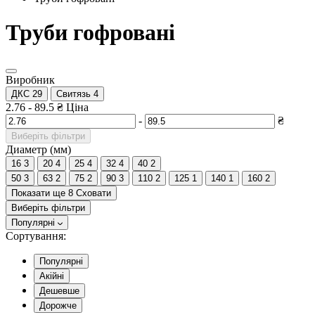
Труби гофровані
Виробник
ДКС
29
Свитязь
4
2.76
-
89.5
₴
Ціна
-
₴
Виберіть фільтри
Диаметр (мм)
16
3
20
4
25
4
32
4
40
2
50
3
63
2
75
2
90
3
110
2
125
1
140
1
160
2
Показати ще 8
Сховати
Виберіть фільтри
Популярні
Сортування:
Популярні
Акійні
Дешевше
Дорожче