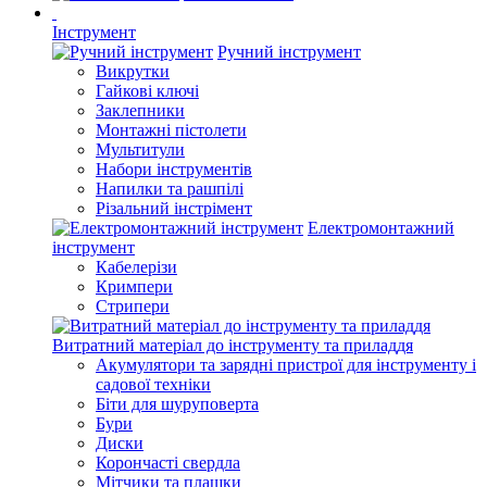
Інструмент
Ручний інструмент
Викрутки
Гайкові ключі
Заклепники
Монтажні пістолети
Мультитули
Набори інструментів
Напилки та рашпілі
Різальний інстрімент
Електромонтажний
інструмент
Кабелерізи
Кримпери
Стрипери
Витратний матеріал до інструменту та приладдя
Акумулятори та зарядні пристрої для інструменту і
садової техніки
Біти для шуруповерта
Бури
Диски
Корончасті свердла
Мітчики та плашки