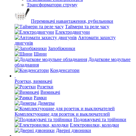
Трансформатори струму
Перемикачі навантаження, рубильники
Таймери та реле часу
Електродвигуни
Автомати захисту
двигунів
Запобіжники
Шини
Додаткове модульне
обладнання
Конденсатори
Розетки, вимикачі
Розетки
Вимикачі
Рамки
Димеры
Комплектующие для розеток и выключателей
Подовжувачі та трійники
Електровилки, колодки
Дверні дзвоники