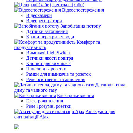
Централі (хаби)
Відеоспостереження
Відеокамери
Відеореєстратори
Запобігання потопу
Датчики затоплення
Крани перекриття води
Комфорт та
продуктивність
Вимикачі LightSwitch
Датчики якості повітря
Кнопки для вимикача
Панели для розетки
Рамки для вимикачів та розеток
Реле освітлення та живлення
Датчики тепла,
диму та чадного газу
Електроживлення
Електроживлення
Реле і розумні розетки
Аксесуари для
сигналізації Ajax