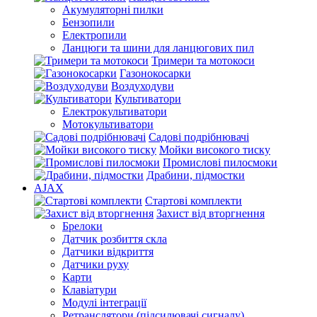
Акумуляторні пилки
Бензопили
Електропили
Ланцюги та шини для ланцюгових пил
Тримери та мотокоси
Газонокосарки
Воздуходуви
Культиватори
Електрокультиватори
Мотокультиватори
Садові подрібнювачі
Мойки високого тиску
Промислові пилосмоки
Драбини, підмостки
AJAX
Стартові комплекти
Захист від вторгнення
Брелоки
Датчик розбиття скла
Датчики відкриття
Датчики руху
Карти
Клавіатури
Модулі інтеграції
Ретранслятори (підсилювачі сигналу)