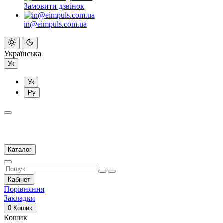
Замовити дзвінок
in@eimpuls.com.ua
Українська
Ук
Ук
Ру
Каталог
Кабінет
Порівняння
Закладки
0
Кошик
Кошик