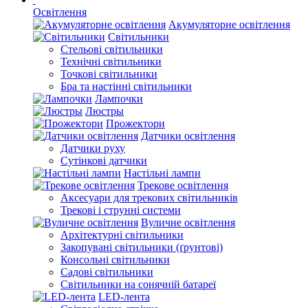
Освітлення
Акумуляторне освітлення
Світильники
Стельові світильники
Технічні світильники
Точкові світильники
Бра та настінні світильники
Лампочки
Люстры
Прожектори
Датчики освітлення
Датчики руху
Сутінкові датчики
Настільні лампи
Трекове освітлення
Аксесуари для трекових світильників
Трекові і струнні системи
Вуличне освітлення
Архітектурні світильники
Закопувані світильники (ґрунтові)
Консольні світильники
Садові світильники
Світильники на сонячній батареї
LED-лента