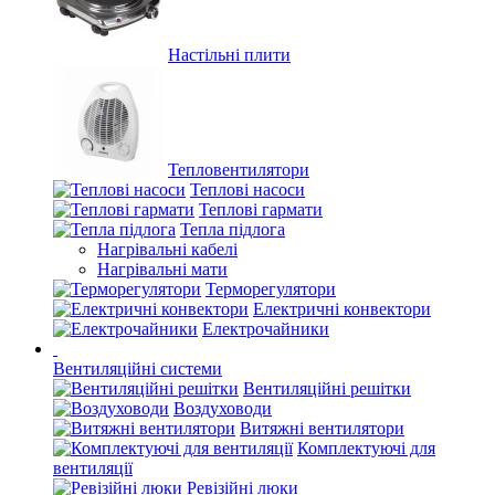
Настільні плити
Тепловентилятори
Теплові насоси
Теплові гармати
Тепла підлога
Нагрівальні кабелі
Нагрівальні мати
Терморегулятори
Електричні конвектори
Електрочайники
Вентиляційні системи
Вентиляційні решітки
Воздуховоди
Витяжні вентилятори
Комплектуючі для
вентиляції
Ревізійні люки