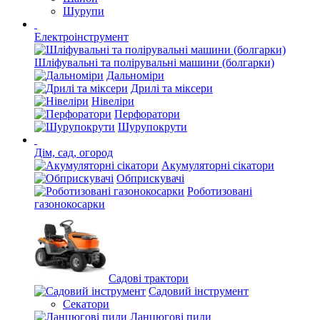
Шурупи
Електроінструмент
Шліфувальні та полірувальні машини (болгарки)
Дальноміри
Дрилі та міксери
Нівеліри
Перфоратори
Шурупокрути
Дім, сад, огород
Акумуляторні сікатори
Обприскувачі
Роботизовані
газонокосарки
Садові трактори
Садовий інструмент
Секатори
Ланцюгові пили