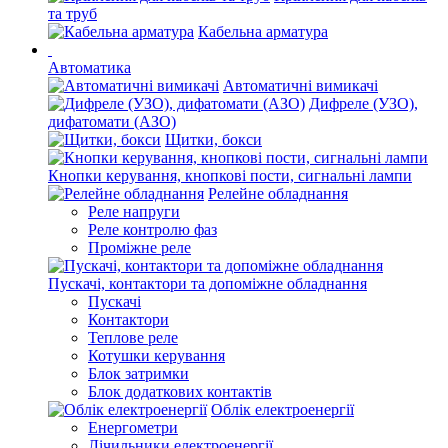
та труб
Кабельна арматура
Автоматика
Автоматичні вимикачі
Дифреле (УЗО),
дифатомати (АЗО)
Щитки, бокси
Кнопки керування, кнопкові пости, сигнальні лампи
Релейне обладнання
Реле напруги
Реле контролю фаз
Проміжне реле
Пускачі, контактори та допоміжне обладнання
Пускачі
Контактори
Теплове реле
Котушки керування
Блок затримки
Блок додаткових контактів
Облік електроенергії
Енергометри
Лічильники електроенергії