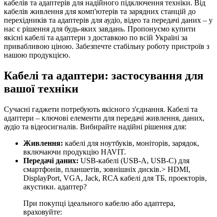
кабелів та адаптерів для надійного підключення техніки. Від
кабелів живлення для комп'ютерів та зарядних станцій до
перехідників та адаптерів для аудіо, відео та передачі даних – у
нас є рішення для будь-яких завдань. Пропонуємо купити
якісні кабелі та адаптери з доставкою по всій Україні за
привабливою ціною. Забезпечте стабільну роботу пристроїв з
нашою продукцією.
Кабелі та адаптери: застосування для
вашої техніки
Сучасні гаджети потребують якісного з'єднання. Кабелі та
адаптери – ключові елементи для передачі живлення, даних,
аудіо та відеосигналів. Вибирайте надійні рішення для:
Живлення:
кабелі для ноутбуків, моніторів, зарядок,
включаючи продукцію HAVIT.
Передачі даних:
USB-кабелі (USB-A, USB-C) для
смартфонів, планшетів, зовнішніх дисків.> HDMI,
DisplayPort, VGA, Jack, RCA кабелі для ТБ, проекторів,
акустики. адаптер?
При покупці ідеального кабелю або адаптера,
враховуйте: