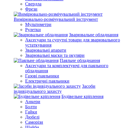
Свердла
Фрези
Вимірювально-розмічувальний інструмент
Мультиметри
Рулетки
Зварювальне обладнання
Аксесуари та супутні товари для зварювального
устаткування
Зварювальні апарати
Зварювальні маски та окуляри
Паяльне обладнання
Аксесуари та комплектуючі для паяльного
обладнання
Газові паяльники
Електричні паяльники
Засоби
індивідуального захисту
Будівельне кріплення
Анкери
Болти
Гайки
Дюбелі
Саморізи
Шайби