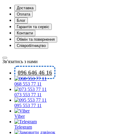
Доставка
Оплата
Блог
Гарантія та сервіс
Контакти
Обмін та повернення
Співробітництво
Зв'язатись з нами
096 646 46 16
068 553 77 11
073 553 77 11
095 553 77 11
Viber
Telegram