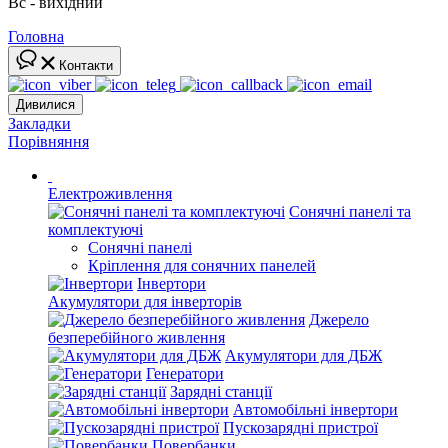
Вс - вихідний
Головна
Контакти
Дивилися
Закладки
Порівняння
Електроживлення
Сонячні панелі та
комплектуючі
Сонячні панелі
Кріплення для сонячних панелей
Інвертори
Акумулятори для інверторів
Джерело
безперебійного живлення
Акумулятори для ДБЖ
Генератори
Зарядні станції
Автомобільні інвертори
Пускозарядні пристрої
Повербанки