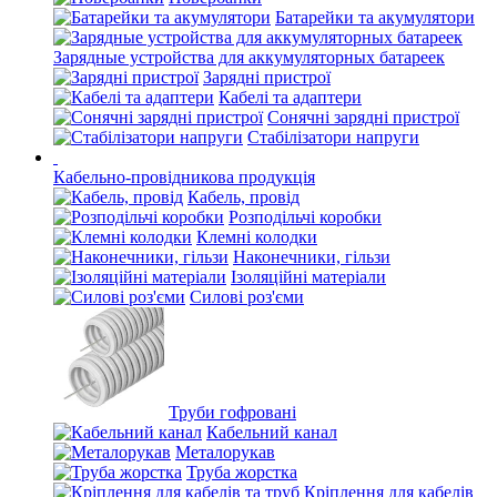
Батарейки та акумулятори
Зарядные устройства для аккумуляторных батареек
Зарядні пристрої
Кабелі та адаптери
Сонячні зарядні пристрої
Стабілізатори напруги
Кабельно-провідникова продукція
Кабель, провід
Розподільчі коробки
Клемні колодки
Наконечники, гільзи
Ізоляційні матеріали
Силові роз'єми
Труби гофровані
Кабельний канал
Металорукав
Труба жорстка
Кріплення для кабелів