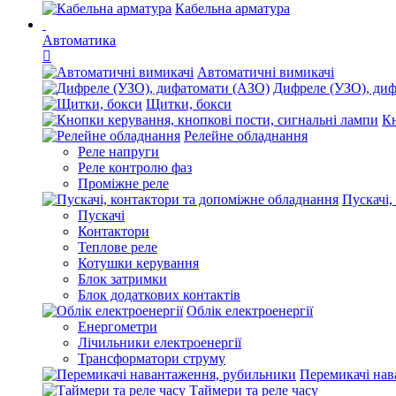
Кабельна арматура
Автоматика
Автоматичні вимикачі
Дифреле (УЗО), ди
Щитки, бокси
Кн
Релейне обладнання
Реле напруги
Реле контролю фаз
Проміжне реле
Пускачі,
Пускачі
Контактори
Теплове реле
Котушки керування
Блок затримки
Блок додаткових контактів
Облік електроенергії
Енергометри
Лічильники електроенергії
Трансформатори струму
Перемикачі нав
Таймери та реле часу