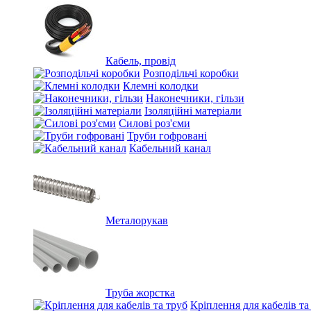
Кабель, провід
Розподільчі коробки
Клемні колодки
Наконечники, гільзи
Ізоляційні матеріали
Силові роз'єми
Труби гофровані
Кабельний канал
Металорукав
Труба жорстка
Кріплення для кабелів та