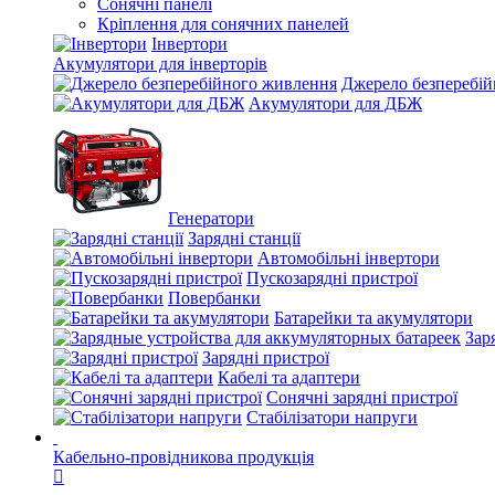
Сонячні панелі
Кріплення для сонячних панелей
Інвертори
Акумулятори для інверторів
Джерело безперебі
Акумулятори для ДБЖ
Генератори
Зарядні станції
Автомобільні інвертори
Пускозарядні пристрої
Повербанки
Батарейки та акумулятори
Зар
Зарядні пристрої
Кабелі та адаптери
Сонячні зарядні пристрої
Стабілізатори напруги
Кабельно-провідникова продукція