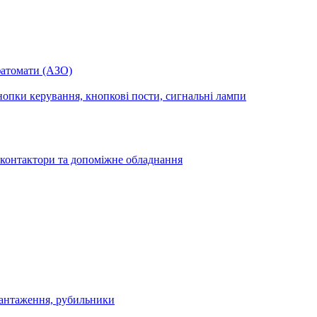
фатомати (АЗО)
опки керування, кнопкові пости, сигнальні лампи
 контактори та допоміжне обладнання
антаження, рубильники