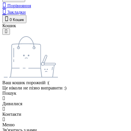
Порівняння
Закладки
0
Кошик
Кошик
Ваш кошик порожній :(
Це ніколи не пізно виправити :)
Пошук
Дивилися
Контакти
Меню
Зв'язатись з нами