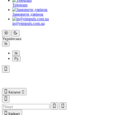
Telegram
Замовити дзвінок
in@eimpuls.com.ua
Українська
Ук
Ук
Ру
Каталог
Кабінет