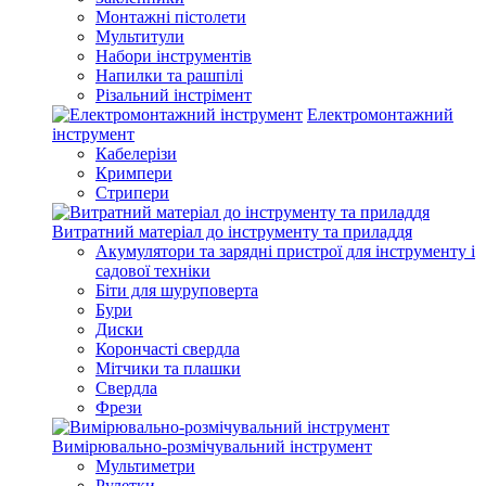
Монтажні пістолети
Мультитули
Набори інструментів
Напилки та рашпілі
Різальний інстрімент
Електромонтажний
інструмент
Кабелерізи
Кримпери
Стрипери
Витратний матеріал до інструменту та приладдя
Акумулятори та зарядні пристрої для інструменту і
садової техніки
Біти для шуруповерта
Бури
Диски
Корончасті свердла
Мітчики та плашки
Свердла
Фрези
Вимірювально-розмічувальний інструмент
Мультиметри
Рулетки