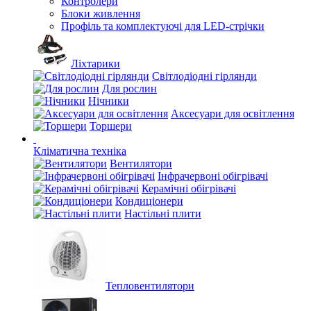
Контролери
Блоки живлення
Профіль та комплектуючі для LED-стрічки
Ліхтарики
Світлодіодні гірлянди
Для рослин
Нічники
Аксесуари для освітлення
Торшери
Кліматична техніка
Вентилятори
Інфрачервоні обігрівачі
Керамічні обігрівачі
Кондиціонери
Настільні плити
Тепловентилятори