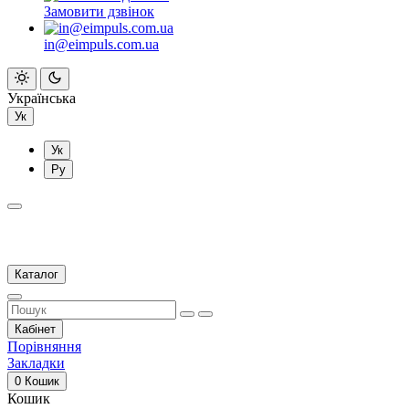
Замовити дзвінок
in@eimpuls.com.ua
Українська
Ук
Ук
Ру
Каталог
Кабінет
Порівняння
Закладки
0
Кошик
Кошик