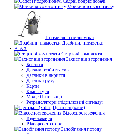
Садові подрібнювачі
Мойки високого тиску
Промислові пилосмоки
Драбини, підмостки
AJAX
Стартові комплекти
Захист від вторгнення
Брелоки
Датчик розбиття скла
Датчики відкриття
Датчики руху
Карти
Клавіатури
Модулі інтеграції
Ретранслятори (підсилювачі сигналу)
Централі (хаби)
Відеоспостереження
Відеокамери
Відеореєстратори
Запобігання потопу