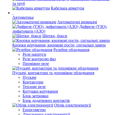
та труб
Кабельна арматура
Автоматика
Автоматичні вимикачі
Дифреле (УЗО),
дифатомати (АЗО)
Щитки, бокси
Кнопки керування, кнопкові пости, сигнальні лампи
Релейне обладнання
Реле напруги
Реле контролю фаз
Проміжне реле
Пускачі, контактори та допоміжне обладнання
Пускачі
Контактори
Теплове реле
Котушки керування
Блок затримки
Блок додаткових контактів
Облік електроенергії
Енергометри
Лічильники електроенергії