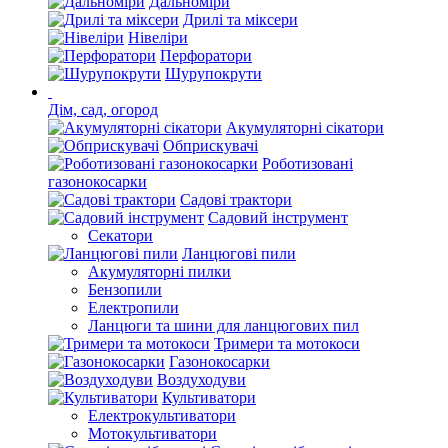
Дальноміри
Дрилі та міксери
Нівеліри
Перфоратори
Шурупокрути
Дім, сад, огород
Акумуляторні сікатори
Обприскувачі
Роботизовані
газонокосарки
Садові трактори
Садовий інструмент
Секатори
Ланцюгові пили
Акумуляторні пилки
Бензопили
Електропили
Ланцюги та шини для ланцюгових пил
Тримери та мотокоси
Газонокосарки
Воздуходуви
Культиватори
Електрокультиватори
Мотокультиватори