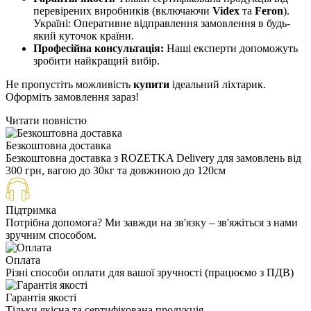
перевірених виробників (включаючи
Videx
та
Feron
).
Україні: Оперативне відправлення замовлення в будь-
який куточок країни.
Професійна консультація:
Наші експерти допоможуть
зробити найкращий вибір.
Не пропустіть можливість
купити
ідеальний ліхтарик.
Оформіть замовлення зараз!
Читати повністю
Безкоштовна доставка
Безкоштовна доставка з ROZETKA Delivery для замовлень від
300 грн, вагою до 30кг та довжиною до 120см
Підтримка
Потрібна допомога? Ми завжди на зв'язку – зв'яжіться з нами
зручним способом.
Оплата
Різні способи оплати для вашої зручності (працюємо з ПДВ)
Гарантія якості
Тільки якісна та сертифікована продукція