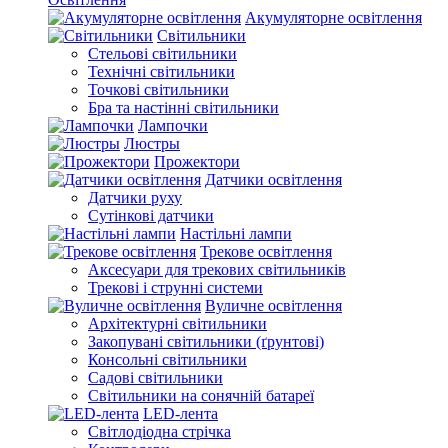
Акумуляторне освітлення
Світильники
Стельові світильники
Технічні світильники
Точкові світильники
Бра та настінні світильники
Лампочки
Люстры
Прожектори
Датчики освітлення
Датчики руху
Сутінкові датчики
Настільні лампи
Трекове освітлення
Аксесуари для трекових світильників
Трекові і струнні системи
Вуличне освітлення
Архітектурні світильники
Закопувані світильники (ґрунтові)
Консольні світильники
Садові світильники
Світильники на сонячній батареї
LED-лента
Світлодіодна стрічка