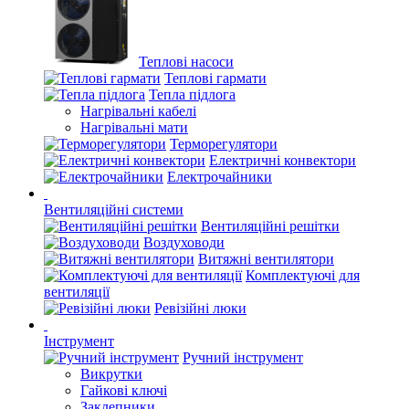
Теплові насоси
Теплові гармати
Тепла підлога
Нагрівальні кабелі
Нагрівальні мати
Терморегулятори
Електричні конвектори
Електрочайники
Вентиляційні системи
Вентиляційні решітки
Воздуховоди
Витяжні вентилятори
Комплектуючі для
вентиляції
Ревізійні люки
Інструмент
Ручний інструмент
Викрутки
Гайкові ключі
Заклепники