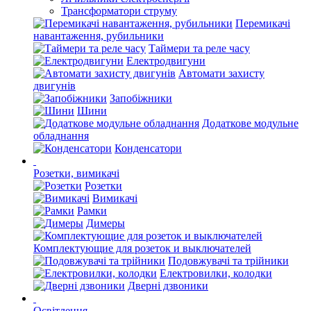
Трансформатори струму
Перемикачі
навантаження, рубильники
Таймери та реле часу
Електродвигуни
Автомати захисту
двигунів
Запобіжники
Шини
Додаткове модульне
обладнання
Конденсатори
Розетки, вимикачі
Розетки
Вимикачі
Рамки
Димеры
Комплектующие для розеток и выключателей
Подовжувачі та трійники
Електровилки, колодки
Дверні дзвоники
Освітлення