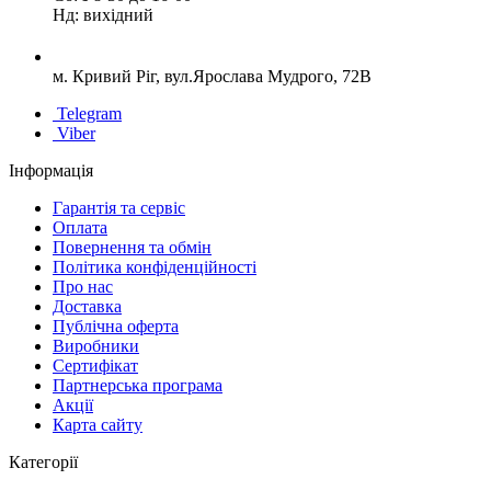
Нд: вихідний
м. Кривий Ріг, вул.Ярослава Мудрого, 72В
Telegram
Viber
Інформація
Гарантія та сервіс
Оплата
Повернення та обмін
Політика конфіденційності
Про нас
Доставка
Публічна оферта
Виробники
Сертифікат
Партнерська програма
Акції
Карта сайту
Категорії