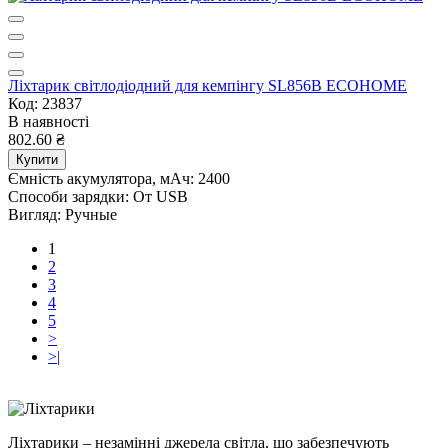
Ліхтарик світлодіодний для кемпінгу SL856B ECOНОМЕ
Код: 23837
В наявності
802.60 ₴
Купити
Ємність акумулятора, мАч:
2400
Способи зарядки:
От USB
Вигляд:
Ручные
1
2
3
4
5
>
>|
Ліхтарики – незамінні джерела світла, що забезпечують