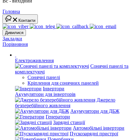
Вс - вихідний
Головна
Контакти
Дивилися
Закладки
Порівняння
Електроживлення
Сонячні панелі та
комплектуючі
Сонячні панелі
Кріплення для сонячних панелей
Інвертори
Акумулятори для інверторів
Джерело
безперебійного живлення
Акумулятори для ДБЖ
Генератори
Зарядні станції
Автомобільні інвертори
Пускозарядні пристрої
Повербанки