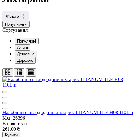
Фільтр
Популярні
Сортування:
Популярні
Акійні
Дешевше
Дорожче
Налобний світлодіодний ліхтарик TITANUM TLF-H08 110Lm
Код: 26396
В наявності
261.00 ₴
Купити