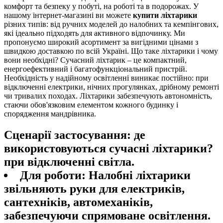
комфорт та безпеку у побуті, на роботі та в подорожах. У
нашому інтернет-магазині ви можете
купити ліхтарики
різних типів: від ручних моделей до налобних та кемпінгових,
які ідеально підходять для активного відпочинку. Ми
пропонуємо широкий асортимент за вигідними цінами з
швидкою доставкою по всій Україні. Що таке ліхтарики і чому
вони необхідні? Сучасний ліхтарик – це компактний,
енергоефективний і багатофункціональний пристрій.
Необхідність у надійному освітленні виникає постійно: при
відключенні електрики, нічних прогулянках, дрібному ремонті
чи тривалих походах. Ліхтарики забезпечують автономність,
стаючи обов'язковим елементом кожного будинку і
спорядження мандрівника.
Сценарії застосування: де
використовуються сучасні ліхтарики?
при відключенні світла.
Для роботи:
Налобні ліхтарики
звільняють руки для електриків,
сантехніків, автомеханіків,
забезпечуючи спрямоване освітлення.