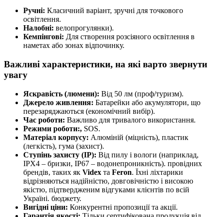
Ручні:
Класичний варіант, зручні для точкового
освітлення.
Налобні:
велопрогулянки).
Кемпінгові:
Для створення розсіяного освітлення в
наметах або зонах відпочинку.
Важливі характеристики, на які варто звернути
увагу
Яскравість (люмени):
Від 50 лм (проф/туризм).
Джерело живлення:
Батарейки або акумулятори, що
перезаряджаються (економічний вибір).
Час роботи:
Важливо для тривалого використання.
Режими роботи:,
SOS.
Матеріал корпусу:
Алюміній (міцність), пластик
(легкість), гума (захист).
Ступінь захисту (IP):
Від пилу і вологи (наприклад,
IPX4 – бризки, IP67 – водонепроникність). провідних
брендів, таких як
Videx
та
Feron
. Їхні ліхтарики
відрізняються надійністю, довговічністю і високою
якістю, підтвердженим відгуками клієнтів по всій
Україні. бюджету.
Вигідні ціни:
Конкурентні пропозиції та акції.
Гарантія якості:
Тільки сертифікована продукція від