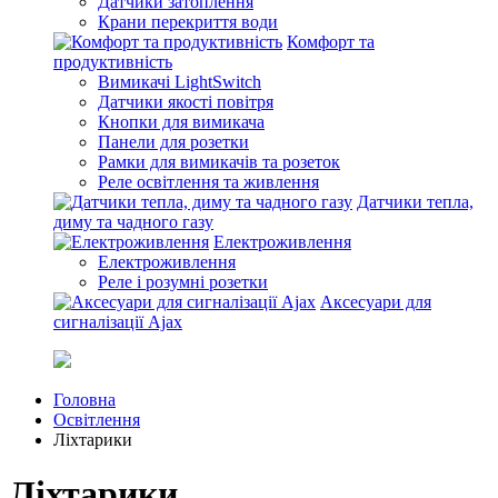
Датчики затоплення
Крани перекриття води
Комфорт та
продуктивність
Вимикачі LightSwitch
Датчики якості повітря
Кнопки для вимикача
Панели для розетки
Рамки для вимикачів та розеток
Реле освітлення та живлення
Датчики тепла,
диму та чадного газу
Електроживлення
Електроживлення
Реле і розумні розетки
Аксесуари для
сигналізації Ajax
Головна
Освітлення
Ліхтарики
Ліхтарики