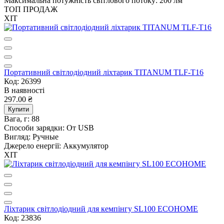
Максимальна потужність світлового потоку:
200 лм
ТОП ПРОДАЖ
ХІТ
Портативний світлодіодний ліхтарик TITANUM TLF-T16
Код: 26399
В наявності
297.00 ₴
Купити
Вага, г:
88
Способи зарядки:
От USB
Вигляд:
Ручные
Джерело енергії:
Аккумулятор
ХІТ
Ліхтарик світлодіодний для кемпінгу SL100 ECOНОМЕ
Код: 23836