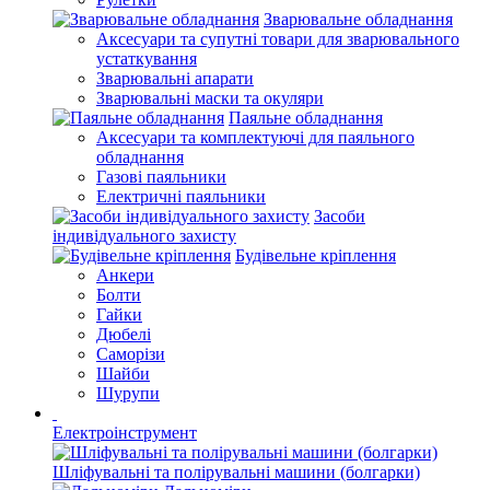
Зварювальне обладнання
Аксесуари та супутні товари для зварювального
устаткування
Зварювальні апарати
Зварювальні маски та окуляри
Паяльне обладнання
Аксесуари та комплектуючі для паяльного
обладнання
Газові паяльники
Електричні паяльники
Засоби
індивідуального захисту
Будівельне кріплення
Анкери
Болти
Гайки
Дюбелі
Саморізи
Шайби
Шурупи
Електроінструмент
Шліфувальні та полірувальні машини (болгарки)