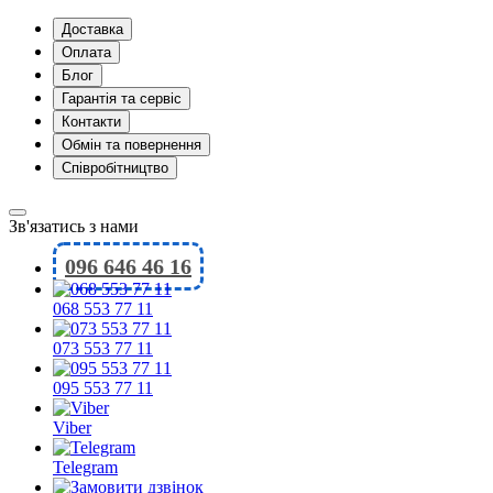
Доставка
Оплата
Блог
Гарантія та сервіс
Контакти
Обмін та повернення
Співробітництво
Зв'язатись з нами
096 646 46 16
068 553 77 11
073 553 77 11
095 553 77 11
Viber
Telegram