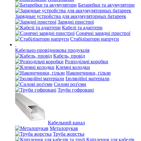
Батарейки та акумулятори
Зарядные устройства для аккумуляторных батареек
Зарядні пристрої
Кабелі та адаптери
Сонячні зарядні пристрої
Стабілізатори напруги
Кабельно-провідникова продукція
Кабель, провід
Розподільчі коробки
Клемні колодки
Наконечники, гільзи
Ізоляційні матеріали
Силові роз'єми
Труби гофровані
Кабельний канал
Металорукав
Труба жорстка
Кріплення для кабелів