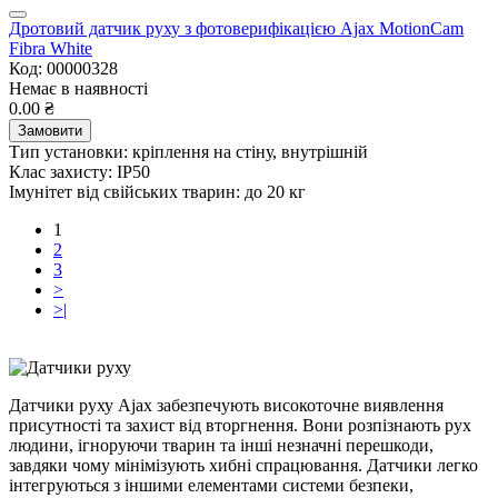
Дротовий датчик руху з фотоверифікацією Ajax MotionCam
Fibra White
Код: 00000328
Немає в наявності
0.00 ₴
Замовити
Тип установки:
кріплення на стіну, внутрішній
Клас захисту:
IP50
Імунітет від свійських тварин:
до 20 кг
1
2
3
>
>|
Датчики руху Ajax забезпечують високоточне виявлення
присутності та захист від вторгнення. Вони розпізнають рух
людини, ігноруючи тварин та інші незначні перешкоди,
завдяки чому мінімізують хибні спрацювання. Датчики легко
інтегруються з іншими елементами системи безпеки,