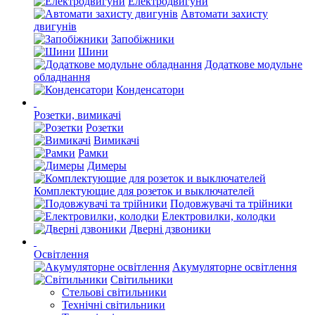
Електродвигуни
Автомати захисту
двигунів
Запобіжники
Шини
Додаткове модульне
обладнання
Конденсатори
Розетки, вимикачі
Розетки
Вимикачі
Рамки
Димеры
Комплектующие для розеток и выключателей
Подовжувачі та трійники
Електровилки, колодки
Дверні дзвоники
Освітлення
Акумуляторне освітлення
Світильники
Стельові світильники
Технічні світильники