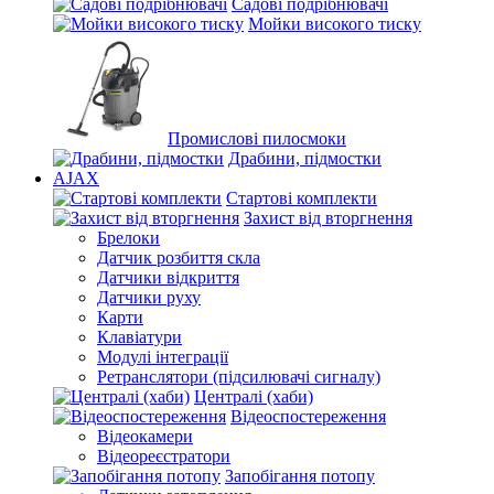
Садові подрібнювачі
Мойки високого тиску
Промислові пилосмоки
Драбини, підмостки
AJAX
Стартові комплекти
Захист від вторгнення
Брелоки
Датчик розбиття скла
Датчики відкриття
Датчики руху
Карти
Клавіатури
Модулі інтеграції
Ретранслятори (підсилювачі сигналу)
Централі (хаби)
Відеоспостереження
Відеокамери
Відеореєстратори
Запобігання потопу