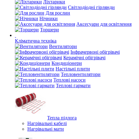
Ліхтарики
Світлодіодні гірлянди
Для рослин
Нічники
Аксесуари для освітлення
Торшери
Кліматична техніка
Вентилятори
Інфрачервоні обігрівачі
Керамічні обігрівачі
Кондиціонери
Настільні плити
Тепловентилятори
Теплові насоси
Теплові гармати
Тепла підлога
Нагрівальні кабелі
Нагрівальні мати