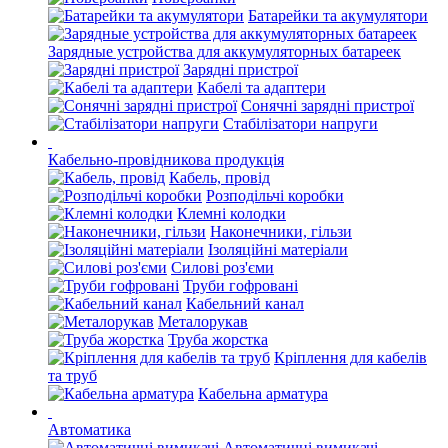
Батарейки та акумулятори
Зарядные устройства для аккумуляторных батареек
Зарядні пристрої
Кабелі та адаптери
Сонячні зарядні пристрої
Стабілізатори напруги
Кабельно-провідникова продукція
Кабель, провід
Розподільчі коробки
Клемні колодки
Наконечники, гільзи
Ізоляційні матеріали
Силові роз'єми
Труби гофровані
Кабельний канал
Металорукав
Труба жорстка
Кріплення для кабелів
та труб
Кабельна арматура
Автоматика
Автоматичні вимикачі