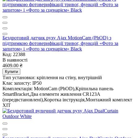
Бездротовий датчик руху Ajax MotionCam (PhOD) з
підтримкою фотоверифікації тривог, функцій «Фото за
запитом» і «Фото за сценарієм» Black
Код: 22388
В наявності
4609.00 ₴
Купити
Тип установки:
кріплення на стіну, внутрішній
Клас захисту:
IP50
Комплектація:
MotionCam (PhOD),Кріпильна панель
SmartBracket,Два елементи живлення CR123A
(передвстановлені),Коротка інструкція,Монтажний комплект
ХІТ