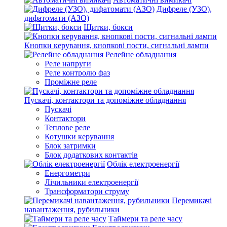
Дифреле (УЗО),
дифатомати (АЗО)
Щитки, бокси
Кнопки керування, кнопкові пости, сигнальні лампи
Релейне обладнання
Реле напруги
Реле контролю фаз
Проміжне реле
Пускачі, контактори та допоміжне обладнання
Пускачі
Контактори
Теплове реле
Котушки керування
Блок затримки
Блок додаткових контактів
Облік електроенергії
Енергометри
Лічильники електроенергії
Трансформатори струму
Перемикачі
навантаження, рубильники
Таймери та реле часу