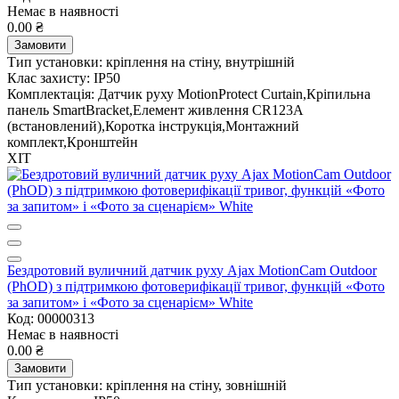
Немає в наявності
0.00 ₴
Замовити
Тип установки:
кріплення на стіну, внутрішній
Клас захисту:
IP50
Комплектація:
Датчик руху MotionProtect Curtain,Кріпильна
панель SmartBracket,Елемент живлення CR123A
(встановлений),Коротка інструкція,Монтажний
комплект,Кронштейн
ХІТ
Бездротовий вуличний датчик руху Ajax MotionCam Outdoor
(PhOD) з підтримкою фотоверифікації тривог, функцій «Фото
за запитом» і «Фото за сценарієм» White
Код: 00000313
Немає в наявності
0.00 ₴
Замовити
Тип установки:
кріплення на стіну, зовнішній