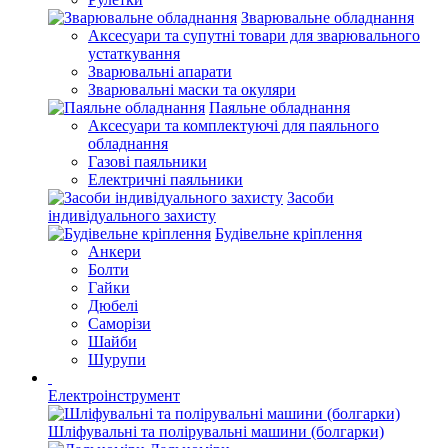
Зварювальне обладнання
Аксесуари та супутні товари для зварювального
устаткування
Зварювальні апарати
Зварювальні маски та окуляри
Паяльне обладнання
Аксесуари та комплектуючі для паяльного
обладнання
Газові паяльники
Електричні паяльники
Засоби
індивідуального захисту
Будівельне кріплення
Анкери
Болти
Гайки
Дюбелі
Саморізи
Шайби
Шурупи
Електроінструмент
Шліфувальні та полірувальні машини (болгарки)