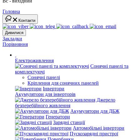
Вс - вихідний
Головна
Контакти
Дивилися
Закладки
Порівняння
Електроживлення
Сонячні панелі та
комплектуючі
Сонячні панелі
Кріплення для сонячних панелей
Інвертори
Акумулятори для інверторів
Джерело
безперебійного живлення
Акумулятори для ДБЖ
Генератори
Зарядні станції
Автомобільні інвертори
Пускозарядні пристрої
Повербанки