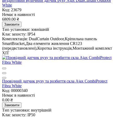
Бездротовий вуличний датчик руху Ajax DualCurtain Outdoor
White
Код: 23679
Немає в наявності
6809.00 ₴
Замовити
Тип установки:
зовнішній
Клас захисту:
IP54
Комплектація:
DualCurtain Outdoor,Кріпильна панель
SmartBracket,Два елементи живлення CR123
(передвстановлені),Коротка інструкція,Монтажний комплект
ХІТ
Провідний датчик руху та розбиття скла Ajax CombiProtect
Fibra White
Код: 00000340
Немає в наявності
0.00 ₴
Замовити
Тип установки:
внутрішній
Клас захисту:
IP50