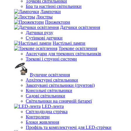
Точкові світильники
Бра та настінні світильники
Лампочки
Люстры
Прожектори
Датчики освітлення
Датчики руху
Сутінкові датчики
Настільні лампи
Трекове освітлення
Аксесуари для трекових світильників
Трекові і струнні системи
Вуличне освітлення
Архітектурні світильники
Закопувані світильники (ґрунтові)
Консольні світильники
Садові світильники
Світильники на сонячній батареї
LED-лента
Світлодіодна стрічка
Контролери
Блоки живлення
Профіль та комплектуючі для LED-стрічки