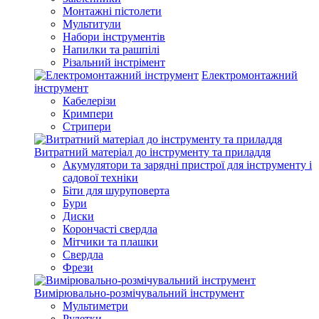
Монтажні пістолети
Мультитули
Набори інструментів
Напилки та рашпілі
Різальний інстрімент
Електромонтажний
інструмент
Кабелерізи
Кримпери
Стрипери
Витратний матеріал до інструменту та приладдя
Акумулятори та зарядні пристрої для інструменту і
садової техніки
Біти для шуруповерта
Бури
Диски
Корончасті свердла
Мітчики та плашки
Свердла
Фрези
Вимірювально-розмічувальний інструмент
Мультиметри
Рулетки