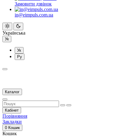
Замовити дзвінок
in@eimpuls.com.ua
Українська
Ук
Ук
Ру
Каталог
Кабінет
Порівняння
Закладки
0
Кошик
Кошик