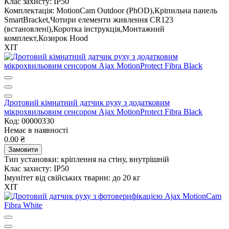
Клас захисту:
IP50
Комплектація:
MotionCam Outdoor (PhOD),Кріпильна панель
SmartBracket,Чотири елементи живлення CR123
(встановлені),Коротка інструкція,Монтажний
комплект,Козирок Hood
ХІТ
Дротовий кімнатний датчик руху з додатковим
мікрохвильовим сенсором Ajax MotionProtect Fibra Black
Код: 00000330
Немає в наявності
0.00 ₴
Замовити
Тип установки:
кріплення на стіну, внутрішній
Клас захисту:
IP50
Імунітет від свійських тварин:
до 20 кг
ХІТ