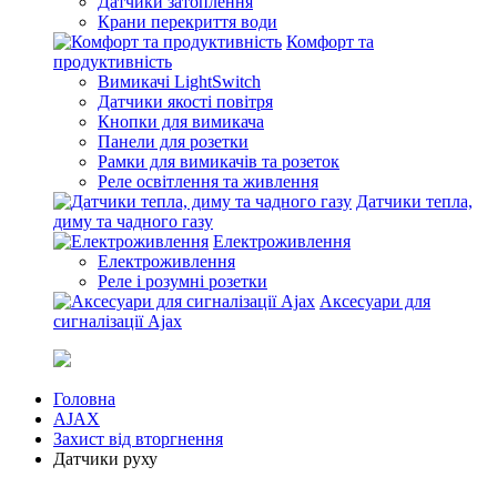
Датчики затоплення
Крани перекриття води
Комфорт та
продуктивність
Вимикачі LightSwitch
Датчики якості повітря
Кнопки для вимикача
Панели для розетки
Рамки для вимикачів та розеток
Реле освітлення та живлення
Датчики тепла,
диму та чадного газу
Електроживлення
Електроживлення
Реле і розумні розетки
Аксесуари для
сигналізації Ajax
Головна
AJAX
Захист від вторгнення
Датчики руху