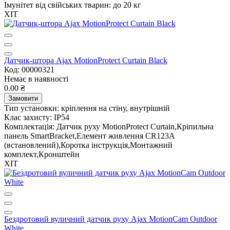
Імунітет від свійських тварин:
до 20 кг
ХІТ
Датчик-штора Ajax MotionProtect Curtain Black
Код: 00000321
Немає в наявності
0.00 ₴
Замовити
Тип установки:
кріплення на стіну, внутрішній
Клас захисту:
IP54
Комплектація:
Датчик руху MotionProtect Curtain,Кріпильна
панель SmartBracket,Елемент живлення CR123A
(встановлений),Коротка інструкція,Монтажний
комплект,Кронштейн
ХІТ
Бездротовий вуличний датчик руху Ajax MotionCam Outdoor
White