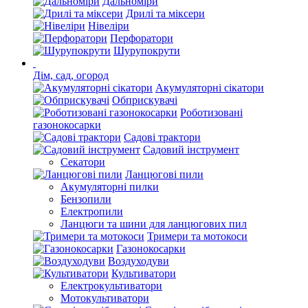
Дальноміри
Дрилі та міксери
Нівеліри
Перфоратори
Шурупокрути
Дім, сад, огород
Акумуляторні сікатори
Обприскувачі
Роботизовані
газонокосарки
Садові трактори
Садовий інструмент
Секатори
Ланцюгові пили
Акумуляторні пилки
Бензопили
Електропили
Ланцюги та шини для ланцюгових пил
Тримери та мотокоси
Газонокосарки
Воздуходуви
Культиватори
Електрокультиватори
Мотокультиватори