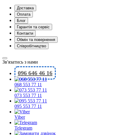
Доставка
Оплата
Блог
Гарантія та сервіс
Контакти
Обмін та повернення
Співробітництво
Зв'язатись з нами
096 646 46 16
068 553 77 11
073 553 77 11
095 553 77 11
Viber
Telegram