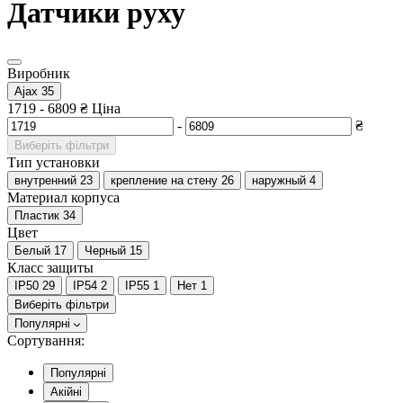
Датчики руху
Виробник
Ajax
35
1719
-
6809
₴
Ціна
-
₴
Виберіть фільтри
Тип установки
внутренний
23
крепление на стену
26
наружный
4
Материал корпуса
Пластик
34
Цвет
Белый
17
Черный
15
Класс защиты
IP50
29
IP54
2
IP55
1
Нет
1
Виберіть фільтри
Популярні
Сортування:
Популярні
Акійні