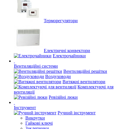
Терморегулятори
Електричні конвектори
Електрочайники
Вентиляційні системи
Вентиляційні решітки
Воздуховоди
Витяжні вентилятори
Комплектуючі для
вентиляції
Ревізійні люки
Інструмент
Ручний інструмент
Викрутки
Гайкові ключі
Заклепники