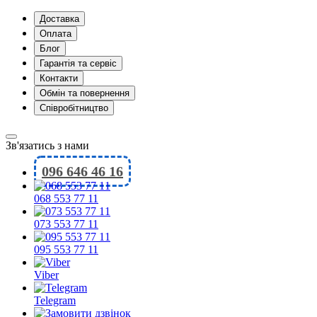
Доставка
Оплата
Блог
Гарантія та сервіс
Контакти
Обмін та повернення
Співробітництво
Зв'язатись з нами
096 646 46 16
068 553 77 11
073 553 77 11
095 553 77 11
Viber
Telegram