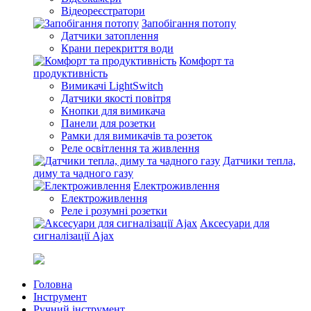
Відеореєстратори
Запобігання потопу
Датчики затоплення
Крани перекриття води
Комфорт та
продуктивність
Вимикачі LightSwitch
Датчики якості повітря
Кнопки для вимикача
Панели для розетки
Рамки для вимикачів та розеток
Реле освітлення та живлення
Датчики тепла,
диму та чадного газу
Електроживлення
Електроживлення
Реле і розумні розетки
Аксесуари для
сигналізації Ajax
Головна
Інструмент
Ручний інструмент