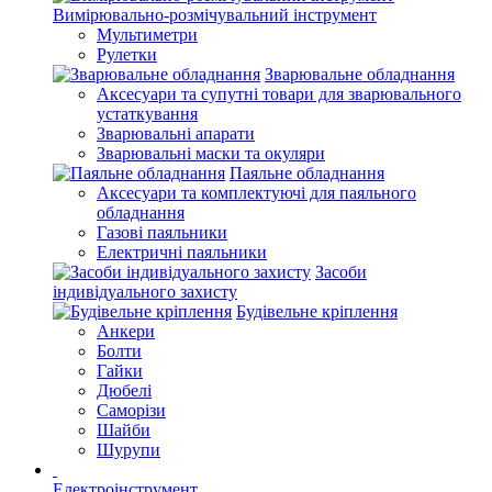
Вимірювально-розмічувальний інструмент
Мультиметри
Рулетки
Зварювальне обладнання
Аксесуари та супутні товари для зварювального
устаткування
Зварювальні апарати
Зварювальні маски та окуляри
Паяльне обладнання
Аксесуари та комплектуючі для паяльного
обладнання
Газові паяльники
Електричні паяльники
Засоби
індивідуального захисту
Будівельне кріплення
Анкери
Болти
Гайки
Дюбелі
Саморізи
Шайби
Шурупи
Електроінструмент