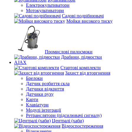
Електрокультиватори
Мотокультиватори
Садові подрібнювачі
Мойки високого тиску
Промислові пилосмоки
Драбини, підмостки
AJAX
Стартові комплекти
Захист від вторгнення
Брелоки
Датчик розбиття скла
Датчики відкриття
Датчики руху
Карти
Клавіатури
Модулі інтеграції
Ретранслятори (підсилювачі сигналу)
Централі (хаби)
Відеоспостереження
Відеокамери