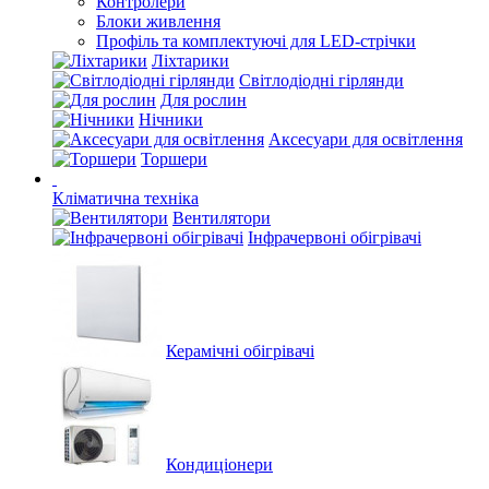
Контролери
Блоки живлення
Профіль та комплектуючі для LED-стрічки
Ліхтарики
Світлодіодні гірлянди
Для рослин
Нічники
Аксесуари для освітлення
Торшери
Кліматична техніка
Вентилятори
Інфрачервоні обігрівачі
Керамічні обігрівачі
Кондиціонери