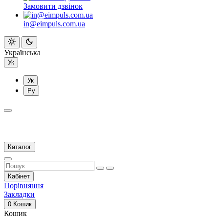
Замовити дзвінок
in@eimpuls.com.ua
Українська
Ук
Ук
Ру
Каталог
Кабінет
Порівняння
Закладки
0
Кошик
Кошик