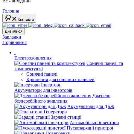
Вс - вихідний
Головна
Контакти
Дивилися
Закладки
Порівняння
Електроживлення
Сонячні панелі та
комплектуючі
Сонячні панелі
Кріплення для сонячних панелей
Інвертори
Акумулятори для інверторів
Джерело
безперебійного живлення
Акумулятори для ДБЖ
Генератори
Зарядні станції
Автомобільні інвертори
Пускозарядні пристрої
Повербанки