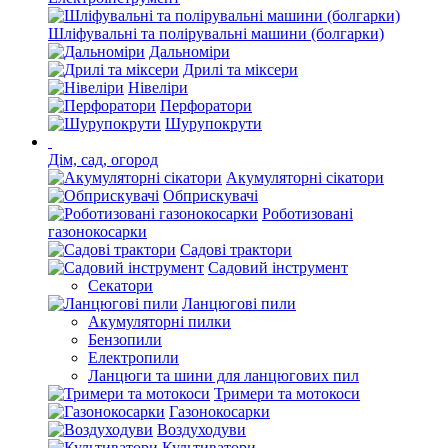
Шліфувальні та полірувальні машини (болгарки)
Дальноміри
Дрилі та міксери
Нівеліри
Перфоратори
Шурупокрути
Дім, сад, огород
Акумуляторні сікатори
Обприскувачі
Роботизовані
газонокосарки
Садові трактори
Садовий інструмент
Секатори
Ланцюгові пили
Акумуляторні пилки
Бензопили
Електропили
Ланцюги та шини для ланцюгових пил
Тримери та мотокоси
Газонокосарки
Воздуходуви
Культиватори