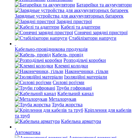
Батарейки та акумулятори
Зарядные устройства для аккумуляторных батареек
Зарядні пристрої
Кабелі та адаптери
Сонячні зарядні пристрої
Стабілізатори напруги
Кабельно-провідникова продукція
Кабель, провід
Розподільчі коробки
Клемні колодки
Наконечники, гільзи
Ізоляційні матеріали
Силові роз'єми
Труби гофровані
Кабельний канал
Металорукав
Труба жорстка
Кріплення для кабелів
та труб
Кабельна арматура
Автоматика
Автоматичні вимикачі