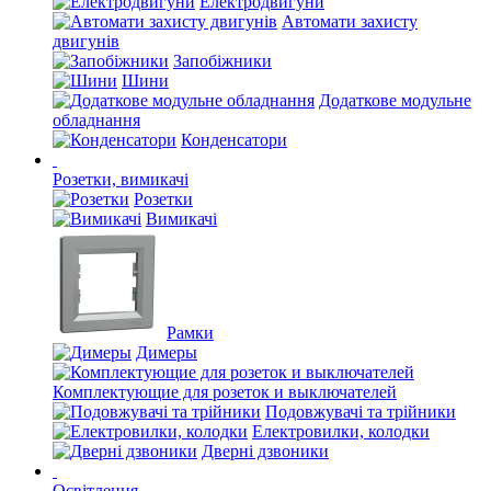
Електродвигуни
Автомати захисту
двигунів
Запобіжники
Шини
Додаткове модульне
обладнання
Конденсатори
Розетки, вимикачі
Розетки
Вимикачі
Рамки
Димеры
Комплектующие для розеток и выключателей
Подовжувачі та трійники
Електровилки, колодки
Дверні дзвоники
Освітлення