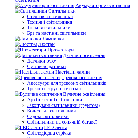
Акумуляторне освітлення
Світильники
Стельові світильники
Технічні світильники
Точкові світильники
Бра та настінні світильники
Лампочки
Люстры
Прожектори
Датчики освітлення
Датчики руху
Сутінкові датчики
Настільні лампи
Трекове освітлення
Аксесуари для трекових світильників
Трекові і струнні системи
Вуличне освітлення
Архітектурні світильники
Закопувані світильники (ґрунтові)
Консольні світильники
Садові світильники
Світильники на сонячній батареї
LED-лента
Світлодіодна стрічка