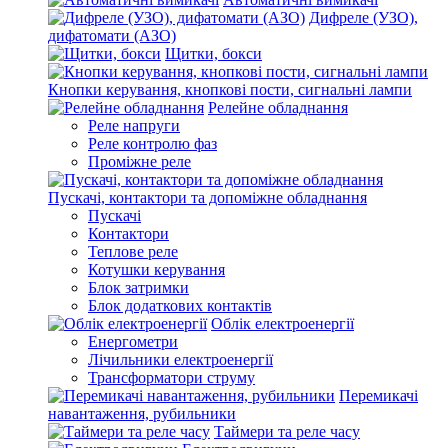
Дифреле (УЗО),
дифатомати (АЗО)
Щитки, бокси
Кнопки керування, кнопкові пости, сигнальні лампи
Релейне обладнання
Реле напруги
Реле контролю фаз
Проміжне реле
Пускачі, контактори та допоміжне обладнання
Пускачі
Контактори
Теплове реле
Котушки керування
Блок затримки
Блок додаткових контактів
Облік електроенергії
Енергометри
Лічильники електроенергії
Трансформатори струму
Перемикачі
навантаження, рубильники
Таймери та реле часу