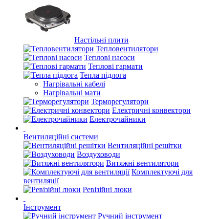
Настільні плити
Тепловентилятори
Теплові насоси
Теплові гармати
Тепла підлога
Нагрівальні кабелі
Нагрівальні мати
Терморегулятори
Електричні конвектори
Електрочайники
Вентиляційні системи
Вентиляційні решітки
Воздуховоди
Витяжні вентилятори
Комплектуючі для
вентиляції
Ревізійні люки
Інструмент
Ручний інструмент