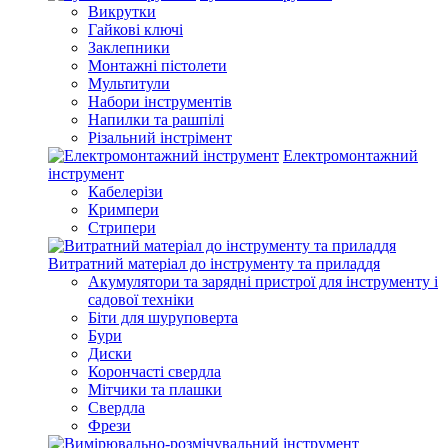
Викрутки
Гайкові ключі
Заклепники
Монтажні пістолети
Мультитули
Набори інструментів
Напилки та рашпілі
Різальний інстрімент
Електромонтажний
інструмент
Кабелерізи
Кримпери
Стрипери
Витратний матеріал до інструменту та приладдя
Акумулятори та зарядні пристрої для інструменту і
садової техніки
Біти для шуруповерта
Бури
Диски
Корончасті свердла
Мітчики та плашки
Свердла
Фрези