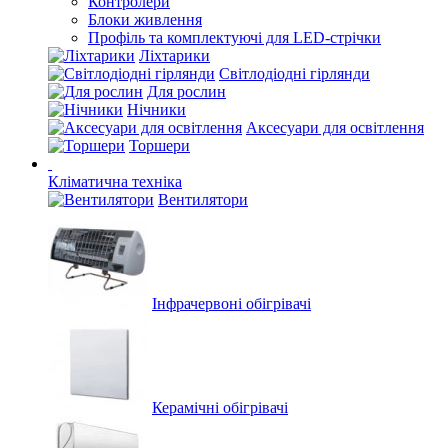
Контролери
Блоки живлення
Профіль та комплектуючі для LED-стрічки
Ліхтарики
Світлодіодні гірлянди
Для рослин
Нічники
Аксесуари для освітлення
Торшери
Кліматична техніка
Вентилятори
Інфрачервоні обігрівачі
Керамічні обігрівачі