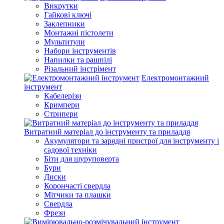
Викрутки
Гайкові ключі
Заклепники
Монтажні пістолети
Мультитули
Набори інструментів
Напилки та рашпілі
Різальний інстрімент
Електромонтажний
інструмент
Кабелерізи
Кримпери
Стрипери
Витратний матеріал до інструменту та приладдя
Акумулятори та зарядні пристрої для інструменту і
садової техніки
Біти для шуруповерта
Бури
Диски
Корончасті свердла
Мітчики та плашки
Свердла
Фрези