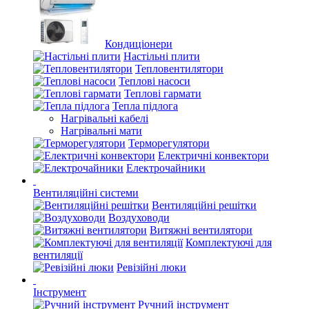
Кондиціонери
Настільні плити
Тепловентилятори
Теплові насоси
Теплові гармати
Тепла підлога
Нагрівальні кабелі
Нагрівальні мати
Терморегулятори
Електричні конвектори
Електрочайники
Вентиляційні системи
Вентиляційні решітки
Воздуховоди
Витяжні вентилятори
Комплектуючі для
вентиляції
Ревізійні люки
Інструмент
Ручний інструмент