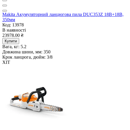
Makita Акумуляторний ланцюгова пила DUC353Z 18В+18В,
350мм
Код: 13978
В наявності
23978.00 ₴
Купити
Вага, кг:
5.2
Довжина шини, мм:
350
Крок ланцюга, дюйм:
3/8
ХІТ