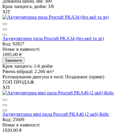
Довжина шини, мм:
300
Крок ланцюга, дюйм:
3/8
ХІТ
Акумуляторна пила Procraft PKA34 (без акб та зп)
Код: 92827
Немає в наявності
1695.00 ₴
Замовити
Крок ланцюга:
1/4 дюйм
Рівень вібрації:
2.266 м/с²
Розташування двигуна в пилі:
Поздовжнє (пряме)
ТОП ПРОДАЖ
ХІТ
Акумуляторна міні пила Procraft PKA46 (2 акб) Кейс
Код: 25609
Немає в наявності
1920.00 ₴