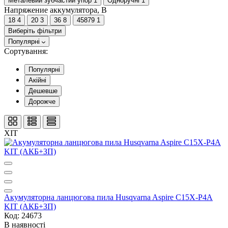
Металевий зубчастий упор
1
Одноручні
1
Напряжение аккумулятора, В
18
4
20
3
36
8
45879
1
Виберіть фільтри
Популярні
Сортування:
Популярні
Акійні
Дешевше
Дорожче
ХІТ
Акумуляторна ланцюгова пила Husqvarna Aspire C15X-P4A
KIT (АКБ+ЗП)
Код: 24673
В наявності