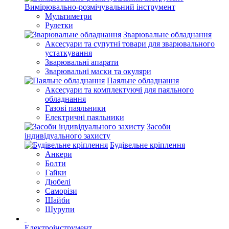
Вимірювально-розмічувальний інструмент
Мультиметри
Рулетки
Зварювальне обладнання
Аксесуари та супутні товари для зварювального
устаткування
Зварювальні апарати
Зварювальні маски та окуляри
Паяльне обладнання
Аксесуари та комплектуючі для паяльного
обладнання
Газові паяльники
Електричні паяльники
Засоби
індивідуального захисту
Будівельне кріплення
Анкери
Болти
Гайки
Дюбелі
Саморізи
Шайби
Шурупи
Електроінструмент