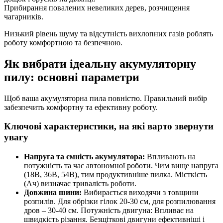
Прибирання повалених невеликих дерев, розчищення
чагарників.
Низький рівень шуму та відсутність вихлопних газів роблять
роботу комфортною та безпечною.
Як вибрати ідеальну акумуляторну
пилу: основні параметри
Щоб ваша акумуляторна пила повністю. Правильний вибір
забезпечить комфортну та ефективну роботу.
Ключові характеристики, на які варто звернути
увагу
Напруга та ємність акумулятора:
Впливають на
потужність та час автономної роботи. Чим вище напруга
(18В, 36В, 54В), тим продуктивніше пилка. Місткість
(Ач) визначає тривалість роботи.
Довжина шини:
Вибирається виходячи з товщини
розпилів. Для обрізки гілок 20-30 см, для розпилювання
дров – 30-40 см. Потужність двигуна: Впливає на
швидкість різання. Безщіткові двигуни ефективніші і