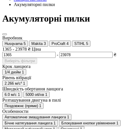
Акумуляторні пилки
Акумуляторні пилки
Виробник
Husqvarna
5
Makita
3
ProCraft
4
STIHL
5
1365
-
23978
₴
Ціна
-
₴
Виберіть фільтри
Крок ланцюга
1/4 дюйм
1
Рівень вібрації
2.266 м/с²
1
Швидкість обертання ланцюга
6.0 м/с
1
5000 об/хв
1
Розташування двигуна в пилі
Поздовжнє (пряме)
1
Особенности
Автоматичне змащування ланцюга
1
Бічне натягування ланцюга
1
Блокування кнопки увімкнення
1