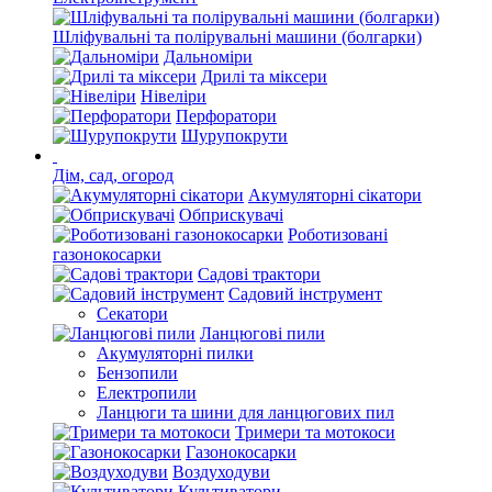
Шліфувальні та полірувальні машини (болгарки)
Дальноміри
Дрилі та міксери
Нівеліри
Перфоратори
Шурупокрути
Дім, сад, огород
Акумуляторні сікатори
Обприскувачі
Роботизовані
газонокосарки
Садові трактори
Садовий інструмент
Секатори
Ланцюгові пили
Акумуляторні пилки
Бензопили
Електропили
Ланцюги та шини для ланцюгових пил
Тримери та мотокоси
Газонокосарки
Воздуходуви
Культиватори