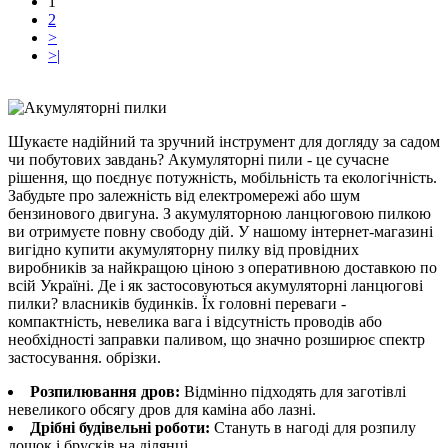
1
2
>
>|
Шукаєте надійний та зручний інструмент для догляду за садом
чи побутових завдань? Акумуляторні пили - це сучасне
рішення, що поєднує потужність, мобільність та екологічність.
Забудьте про залежність від електромережі або шум
бензинового двигуна. З акумуляторною ланцюговою пилкою
ви отримуєте повну свободу дій. У нашому інтернет-магазині
вигідно купити акумуляторну пилку від провідних
виробників за найкращою ціною з оперативною доставкою по
всій Україні. Де і як застосовуються акумуляторні ланцюгові
пилки? власників будинків. Їх головні переваги -
компактність, невелика вага і відсутність проводів або
необхідності заправки паливом, що значно розширює спектр
застосування. обрізки.
Розпилювання дров:
Відмінно підходять для заготівлі
невеликого обсягу дров для каміна або лазні.
Дрібні будівельні роботи:
Стануть в нагоді для розпилу
дощок і брусків на ділянці.