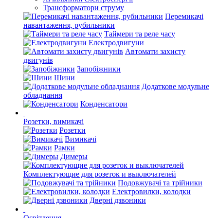
Трансформатори струму
Перемикачі
навантаження, рубильники
Таймери та реле часу
Електродвигуни
Автомати захисту
двигунів
Запобіжники
Шини
Додаткове модульне
обладнання
Конденсатори
Розетки, вимикачі
Розетки
Вимикачі
Рамки
Димеры
Комплектующие для розеток и выключателей
Подовжувачі та трійники
Електровилки, колодки
Дверні дзвоники
Освітлення