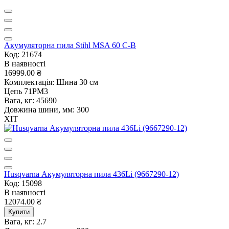
Акумуляторна пила Stihl MSA 60 C-B
Код: 21674
В наявності
16999.00 ₴
Комплектація:
Шина 30 см
Цепь 71PM3
Вага, кг:
45690
Довжина шини, мм:
300
ХІТ
Husqvarna Акумуляторна пила 436Li (9667290-12)
Код: 15098
В наявності
12074.00 ₴
Купити
Вага, кг:
2.7