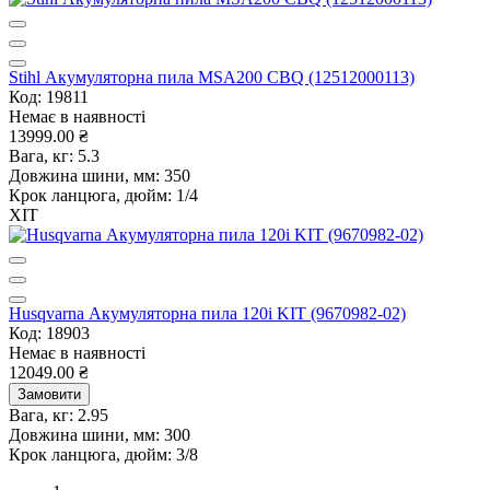
Stihl Акумуляторна пила MSA200 CBQ (12512000113)
Код: 19811
Немає в наявності
13999.00 ₴
Вага, кг:
5.3
Довжина шини, мм:
350
Крок ланцюга, дюйм:
1/4
ХІТ
Husqvarna Акумуляторна пила 120i KIT (9670982-02)
Код: 18903
Немає в наявності
12049.00 ₴
Замовити
Вага, кг:
2.95
Довжина шини, мм:
300
Крок ланцюга, дюйм:
3/8