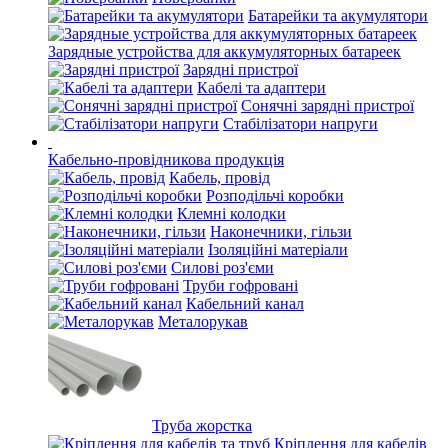
Батарейки та акумулятори
Зарядные устройства для аккумуляторных батареек
Зарядні пристрої
Кабелі та адаптери
Сонячні зарядні пристрої
Стабілізатори напруги
Кабельно-провідникова продукція
Кабель, провід
Розподільчі коробки
Клемні колодки
Наконечники, гільзи
Ізоляційні матеріали
Силові роз'єми
Труби гофровані
Кабельний канал
Металорукав
Труба жорстка
Кріплення для кабелів