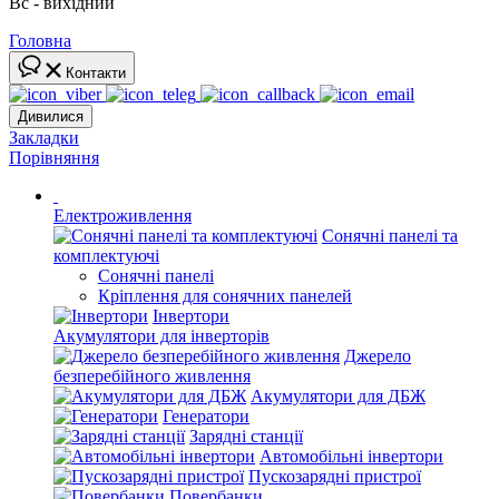
Вс - вихідний
Головна
Контакти
Дивилися
Закладки
Порівняння
Електроживлення
Сонячні панелі та
комплектуючі
Сонячні панелі
Кріплення для сонячних панелей
Інвертори
Акумулятори для інверторів
Джерело
безперебійного живлення
Акумулятори для ДБЖ
Генератори
Зарядні станції
Автомобільні інвертори
Пускозарядні пристрої
Повербанки