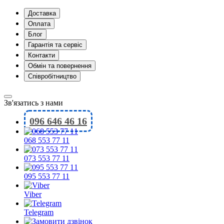
Доставка
Оплата
Блог
Гарантія та сервіс
Контакти
Обмін та повернення
Співробітництво
Зв'язатись з нами
096 646 46 16
068 553 77 11
073 553 77 11
095 553 77 11
Viber
Telegram