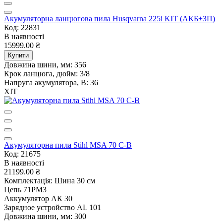
Акумуляторна ланцюгова пила Husqvarna 225i KIT (АКБ+ЗП)
Код: 22831
В наявності
15999.00 ₴
Купити
Довжина шини, мм:
356
Крок ланцюга, дюйм:
3/8
Напруга акумулятора, В:
36
ХІТ
Акумуляторна пила Stihl MSA 70 C-B
Код: 21675
В наявності
21199.00 ₴
Комплектація:
Шина 30 см
Цепь 71PM3
Аккумулятор АК 30
Зарядное устройство AL 101
Довжина шини, мм:
300