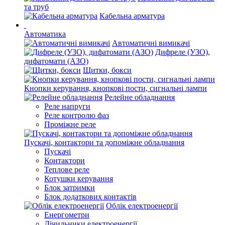
та труб
Кабельна арматура
Автоматика
Автоматичні вимикачі
Дифреле (УЗО),
дифатомати (АЗО)
Щитки, бокси
Кнопки керування, кнопкові пости, сигнальні лампи
Релейне обладнання
Реле напруги
Реле контролю фаз
Проміжне реле
Пускачі, контактори та допоміжне обладнання
Пускачі
Контактори
Теплове реле
Котушки керування
Блок затримки
Блок додаткових контактів
Облік електроенергії
Енергометри
Лічильники електроенергії