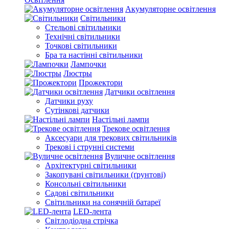
Акумуляторне освітлення
Світильники
Стельові світильники
Технічні світильники
Точкові світильники
Бра та настінні світильники
Лампочки
Люстры
Прожектори
Датчики освітлення
Датчики руху
Сутінкові датчики
Настільні лампи
Трекове освітлення
Аксесуари для трекових світильників
Трекові і струнні системи
Вуличне освітлення
Архітектурні світильники
Закопувані світильники (ґрунтові)
Консольні світильники
Садові світильники
Світильники на сонячній батареї
LED-лента
Світлодіодна стрічка