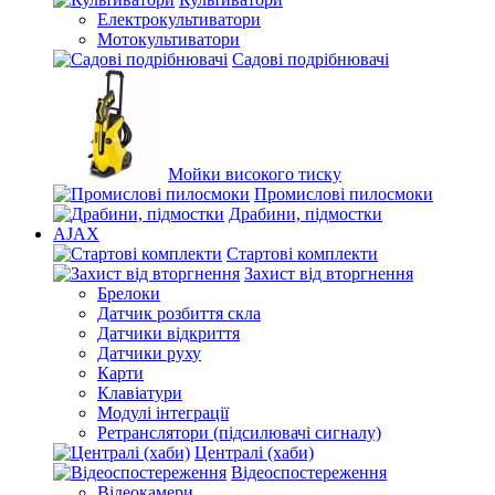
Електрокультиватори
Мотокультиватори
Садові подрібнювачі
Мойки високого тиску
Промислові пилосмоки
Драбини, підмостки
AJAX
Стартові комплекти
Захист від вторгнення
Брелоки
Датчик розбиття скла
Датчики відкриття
Датчики руху
Карти
Клавіатури
Модулі інтеграції
Ретранслятори (підсилювачі сигналу)
Централі (хаби)
Відеоспостереження
Відеокамери