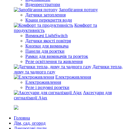
Відеореєстратори
Запобігання потопу
Датчики затоплення
Крани перекриття води
Комфорт та
продуктивність
Вимикачі LightSwitch
Датчики якості повітря
Кнопки для вимикача
Панели для розетки
Рамки для вимикачів та розеток
Реле освітлення та живлення
Датчики тепла,
диму та чадного газу
Електроживлення
Електроживлення
Реле і розумні розетки
Аксесуари для
сигналізації Ajax
Головна
Дім, сад, огород
Ланцюгові пили