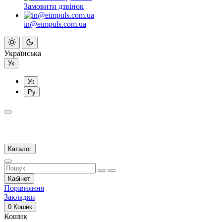
Замовити дзвінок
in@eimpuls.com.ua
Українська
Ук
Ук
Ру
Каталог
Кабінет
Порівняння
Закладки
0
Кошик
Кошик