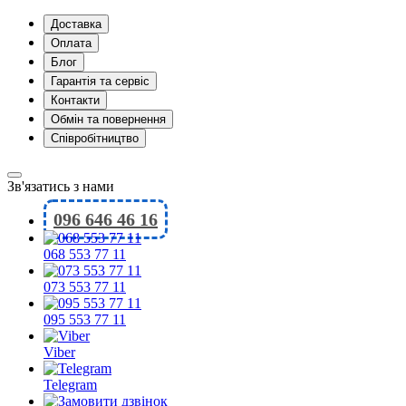
Доставка
Оплата
Блог
Гарантія та сервіс
Контакти
Обмін та повернення
Співробітництво
Зв'язатись з нами
096 646 46 16
068 553 77 11
073 553 77 11
095 553 77 11
Viber
Telegram