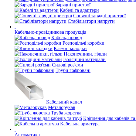
Зарядні пристрої
Кабелі та адаптери
Сонячні зарядні пристрої
Стабілізатори напруги
Кабельно-провідникова продукція
Кабель, провід
Розподільчі коробки
Клемні колодки
Наконечники, гільзи
Ізоляційні матеріали
Силові роз'єми
Труби гофровані
Кабельний канал
Металорукав
Труба жорстка
Кріплення для кабелів та
Кабельна арматура
Автоматика