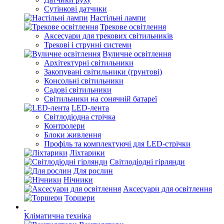
Сутінкові датчики
Настільні лампи
Трекове освітлення
Аксесуари для трекових світильників
Трекові і струнні системи
Вуличне освітлення
Архітектурні світильники
Закопувані світильники (ґрунтові)
Консольні світильники
Садові світильники
Світильники на сонячній батареї
LED-лента
Світлодіодна стрічка
Контролери
Блоки живлення
Профіль та комплектуючі для LED-стрічки
Ліхтарики
Світлодіодні гірлянди
Для рослин
Нічники
Аксесуари для освітлення
Торшери
Кліматична техніка