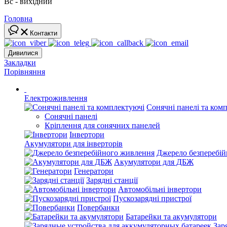
Вс - вихідний
Головна
Контакти
Дивилися
Закладки
Порівняння
Електроживлення
Сонячні панелі та ком
Сонячні панелі
Кріплення для сонячних панелей
Інвертори
Акумулятори для інверторів
Джерело безперебі
Акумулятори для ДБЖ
Генератори
Зарядні станції
Автомобільні інвертори
Пускозарядні пристрої
Повербанки
Батарейки та акумулятори
Зар