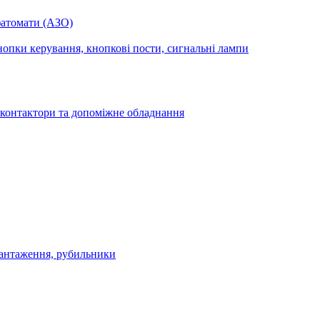
фатомати (АЗО)
опки керування, кнопкові пости, сигнальні лампи
 контактори та допоміжне обладнання
антаження, рубильники