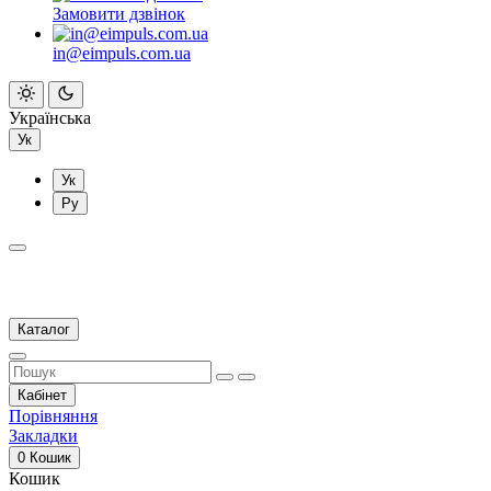
Замовити дзвінок
in@eimpuls.com.ua
Українська
Ук
Ук
Ру
Каталог
Кабінет
Порівняння
Закладки
0
Кошик
Кошик