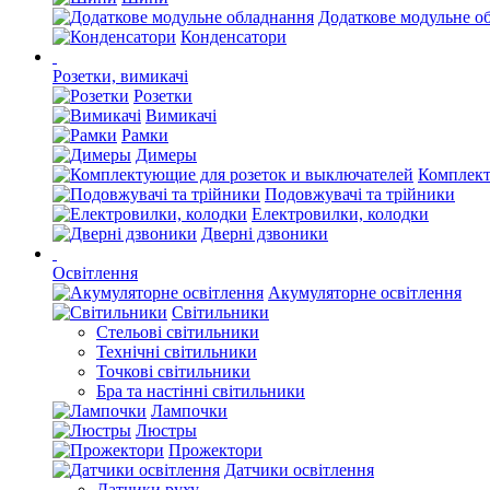
Додаткове модульне о
Конденсатори
Розетки, вимикачі
Розетки
Вимикачі
Рамки
Димеры
Комплект
Подовжувачі та трійники
Електровилки, колодки
Дверні дзвоники
Освітлення
Акумуляторне освітлення
Світильники
Стельові світильники
Технічні світильники
Точкові світильники
Бра та настінні світильники
Лампочки
Люстры
Прожектори
Датчики освітлення
Датчики руху