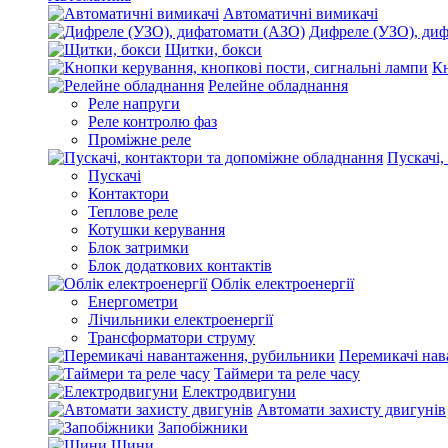
Автоматичні вимикачі
Дифреле (УЗО), ди
Щитки, бокси
Кн
Релейне обладнання
Реле напруги
Реле контролю фаз
Проміжне реле
Пускачі,
Пускачі
Контактори
Теплове реле
Котушки керування
Блок затримки
Блок додаткових контактів
Облік електроенергії
Енергометри
Лічильники електроенергії
Трансформатори струму
Перемикачі нав
Таймери та реле часу
Електродвигуни
Автомати захисту двигунів
Запобіжники
Шини