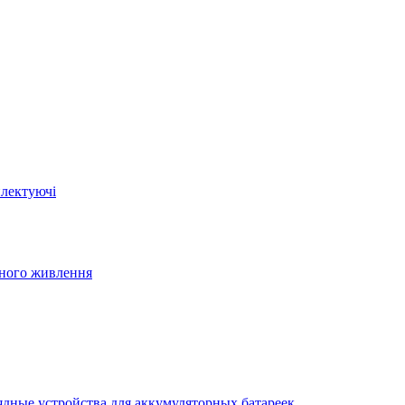
плектуючі
йного живлення
ядные устройства для аккумуляторных батареек