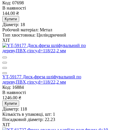
Код: 07698
В наявності
144.00 ₴
Купити
Діаметр:
18
Робочий матеріал:
Метал
Тип хвостовика:
Циліндричний
ХІТ
YT-59177 Диск-фреза шліфувальний по
дереву,ПВХ,гіпсу,d=118/22,2 мм
Код: 16884
В наявності
1246.00 ₴
Купити
Діаметр:
118
Кількість в упаковці, шт:
1
Посадковий діаметр:
22.23
ХІТ