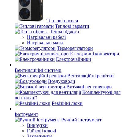
Теплові насоси
Теплові гармати
Тепла підлога
Нагрівальні кабелі
Нагрівальні мати
Терморегулятори
Електричні конвектори
Електрочайники
Вентиляційні системи
Вентиляційні решітки
Воздуховоди
Витяжні вентилятори
Комплектуючі для
вентиляції
Ревізійні люки
Інструмент
Ручний інструмент
Викрутки
Гайкові ключі
Заклепники