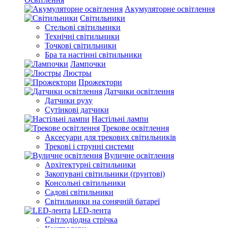
Акумуляторне освітлення
Світильники
Стельові світильники
Технічні світильники
Точкові світильники
Бра та настінні світильники
Лампочки
Люстры
Прожектори
Датчики освітлення
Датчики руху
Сутінкові датчики
Настільні лампи
Трекове освітлення
Аксесуари для трекових світильників
Трекові і струнні системи
Вуличне освітлення
Архітектурні світильники
Закопувані світильники (ґрунтові)
Консольні світильники
Садові світильники
Світильники на сонячній батареї
LED-лента
Світлодіодна стрічка