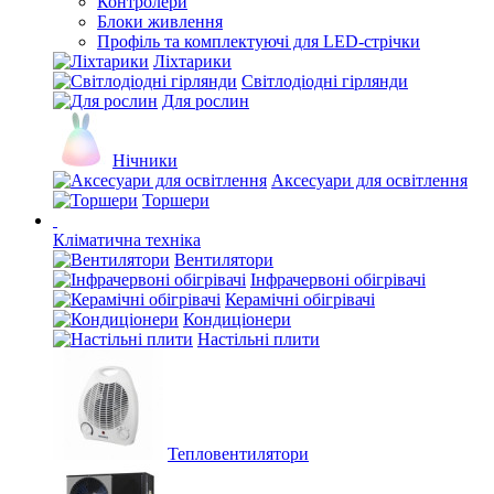
Контролери
Блоки живлення
Профіль та комплектуючі для LED-стрічки
Ліхтарики
Світлодіодні гірлянди
Для рослин
Нічники
Аксесуари для освітлення
Торшери
Кліматична техніка
Вентилятори
Інфрачервоні обігрівачі
Керамічні обігрівачі
Кондиціонери
Настільні плити
Тепловентилятори