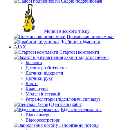
Садові подрібнювачі
Мойки високого тиску
Промислові пилосмоки
Драбини, підмостки
AJAX
Стартові комплекти
Захист від вторгнення
Брелоки
Датчик розбиття скла
Датчики відкриття
Датчики руху
Карти
Клавіатури
Модулі інтеграції
Ретранслятори (підсилювачі сигналу)
Централі (хаби)
Відеоспостереження
Відеокамери
Відеореєстратори
Запобігання потопу