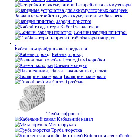
Батарейки та акумулятори
Зарядные устройства для аккумуляторных батареек
Зарядні пристрої
Кабелі та адаптери
Сонячні зарядні пристрої
Стабілізатори напруги
Кабельно-провідникова продукція
Кабель, провід
Розподільчі коробки
Клемні колодки
Наконечники, гільзи
Ізоляційні матеріали
Силові роз'єми
Труби гофровані
Кабельний канал
Металорукав
Труба жорстка
Кріплення для кабелів