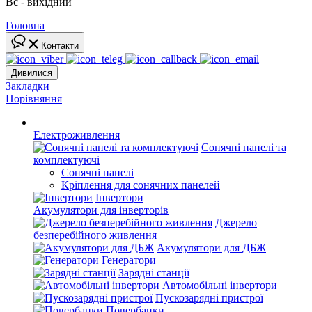
Вс - вихідний
Головна
Контакти
Дивилися
Закладки
Порівняння
Електроживлення
Сонячні панелі та
комплектуючі
Сонячні панелі
Кріплення для сонячних панелей
Інвертори
Акумулятори для інверторів
Джерело
безперебійного живлення
Акумулятори для ДБЖ
Генератори
Зарядні станції
Автомобільні інвертори
Пускозарядні пристрої
Повербанки