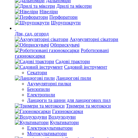
Дальноміри
Дрилі та міксери
Нівеліри
Перфоратори
Шурупокрути
Дім, сад, огород
Акумуляторні сікатори
Обприскувачі
Роботизовані
газонокосарки
Садові трактори
Садовий інструмент
Секатори
Ланцюгові пили
Акумуляторні пилки
Бензопили
Електропили
Ланцюги та шини для ланцюгових пил
Тримери та мотокоси
Газонокосарки
Воздуходуви
Культиватори
Електрокультиватори
Мотокультиватори