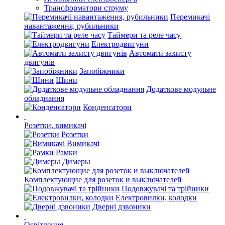
Трансформатори струму
Перемикачі
навантаження, рубильники
Таймери та реле часу
Електродвигуни
Автомати захисту
двигунів
Запобіжники
Шини
Додаткове модульне
обладнання
Конденсатори
Розетки, вимикачі
Розетки
Вимикачі
Рамки
Димеры
Комплектующие для розеток и выключателей
Подовжувачі та трійники
Електровилки, колодки
Дверні дзвоники
Освітлення