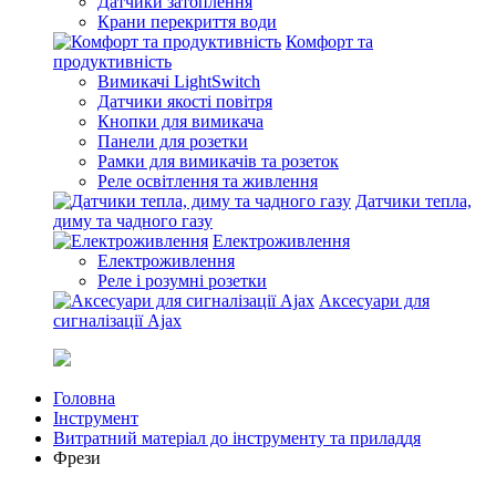
Датчики затоплення
Крани перекриття води
Комфорт та
продуктивність
Вимикачі LightSwitch
Датчики якості повітря
Кнопки для вимикача
Панели для розетки
Рамки для вимикачів та розеток
Реле освітлення та живлення
Датчики тепла,
диму та чадного газу
Електроживлення
Електроживлення
Реле і розумні розетки
Аксесуари для
сигналізації Ajax
Головна
Інструмент
Витратний матеріал до інструменту та приладдя
Фрези