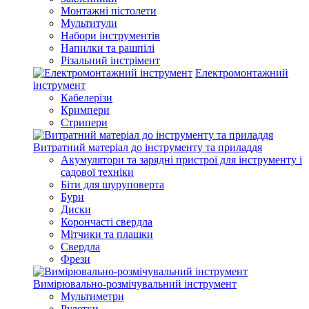
Монтажні пістолети
Мультитули
Набори інструментів
Напилки та рашпілі
Різальний інстрімент
Електромонтажний
інструмент
Кабелерізи
Кримпери
Стрипери
Витратний матеріал до інструменту та приладдя
Акумулятори та зарядні пристрої для інструменту і
садової техніки
Біти для шуруповерта
Бури
Диски
Корончасті свердла
Мітчики та плашки
Свердла
Фрези
Вимірювально-розмічувальний інструмент
Мультиметри
Рулетки