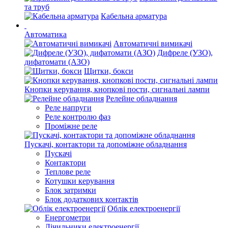
та труб
Кабельна арматура
Автоматика
Автоматичні вимикачі
Дифреле (УЗО),
дифатомати (АЗО)
Щитки, бокси
Кнопки керування, кнопкові пости, сигнальні лампи
Релейне обладнання
Реле напруги
Реле контролю фаз
Проміжне реле
Пускачі, контактори та допоміжне обладнання
Пускачі
Контактори
Теплове реле
Котушки керування
Блок затримки
Блок додаткових контактів
Облік електроенергії
Енергометри
Лічильники електроенергії