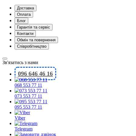
Доставка
Оплата
Блог
Гарантія та сервіс
Контакти
Обмін та повернення
Співробітництво
Зв'язатись з нами
096 646 46 16
068 553 77 11
073 553 77 11
095 553 77 11
Viber
Telegram