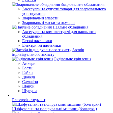
Зварювальне обладнання
Аксесуари та супутні товари для зварювального
устаткування
Зварювальні апарати
Зварювальні маски та окуляри
Паяльне обладнання
Аксесуари та комплектуючі для паяльного
обладнання
Газові паяльники
Електричні паяльники
Засоби
індивідуального захисту
Будівельне кріплення
Анкери
Болти
Гайки
Дюбелі
Саморізи
Шайби
Шурупи
Електроінструмент
Шліфувальні та полірувальні машини (болгарки)