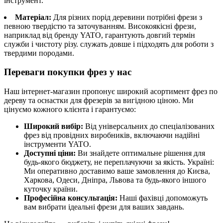
інструмент.
Матеріал:
Для різних порід деревини потрібні фрези з
певною твердістю та заточуванням. Високоякісні фрези,
наприклад від бренду YATO, гарантують довгий термін
служби і чистоту різу. служать довше і підходять для роботи з
твердими породами.
Переваги покупки фрез у нас
Наш інтернет-магазин пропонує широкий асортимент фрез по
дереву та оснастки для фрезерів за вигідною ціною. Ми
цінуємо кожного клієнта і гарантуємо:
Широкий вибір:
Від універсальних до спеціалізованих
фрез від провідних виробників, включаючи надійні
інструменти YATO.
Доступні ціни:
Ви знайдете оптимальне рішення для
будь-якого бюджету, не переплачуючи за якість. Україні:
Ми оперативно доставимо ваше замовлення до Києва,
Харкова, Одеси, Дніпра, Львова та будь-якого іншого
куточку країни.
Професійна консультація:
Наші фахівці допоможуть
вам вибрати ідеальні фрези для ваших завдань.