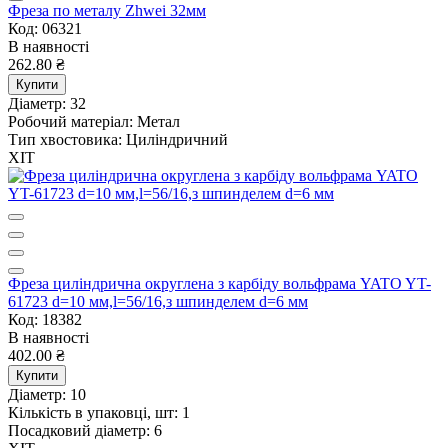
Фреза по металу Zhwei 32мм
Код: 06321
В наявності
262.80 ₴
Купити
Діаметр:
32
Робочий матеріал:
Метал
Тип хвостовика:
Циліндричний
ХІТ
Фреза циліндрична округлена з карбіду вольфрама YATO YT-
61723 d=10 мм,l=56/16,з шпинделем d=6 мм
Код: 18382
В наявності
402.00 ₴
Купити
Діаметр:
10
Кількість в упаковці, шт:
1
Посадковий діаметр:
6