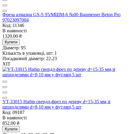
Фреза алмазна GS-S 95/МШМ-6 №00 Baumesser Beton Pro
97023097004
Код: 11346
В наявності
1320.00 ₴
Купити
Діаметр:
95
Кількість в упаковці, шт:
1
Посадковий діаметр:
22.23
ХІТ
YT-33015 Набір свердл-фрез по дереву d=15-35 мм,зі
шпинделями d=8,10 мм у футлярі,5 шт
Код: 09187
В наявності
852.00 ₴
Купити