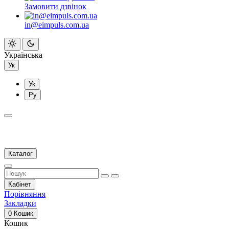
Замовити дзвінок
in@eimpuls.com.ua
Українська
Ук
Ук
Ру
Каталог
Кабінет
Порівняння
Закладки
0
Кошик
Кошик