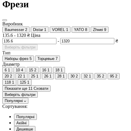
Фрези
Виробник
Baumesser
2
Distar
1
VOREL
1
YATO
8
Zhwei
9
135.6
-
1320
₴
Ціна
-
₴
Виберіть фільтри
Тип
Наборы фрез
5
Торцевые
7
Диаметр
6
1
10
4
15
2
16
1
18
1
20
2
22
1
25
1
26
1
28
1
30
2
32
1
35
2
95
2
118
1
125
1
Показати ще 11
Сховати
Виберіть фільтри
Популярні
Сортування:
Популярні
Акійні
Дешевше