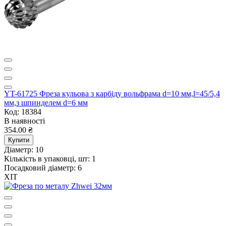
YT-61725 Фреза кульова з карбіду вольфрама d=10 мм,l=45/5,4
мм,з шпинделем d=6 мм
Код: 18384
В наявності
354.00 ₴
Купити
Діаметр:
10
Кількість в упаковці, шт:
1
Посадковий діаметр:
6
ХІТ