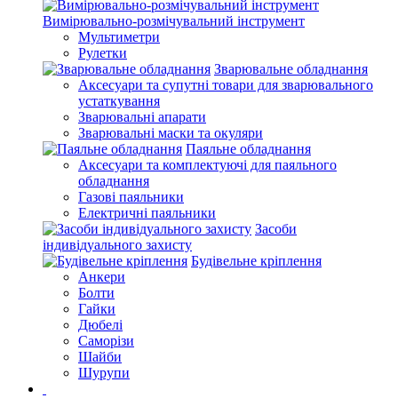
Вимірювально-розмічувальний інструмент
Мультиметри
Рулетки
Зварювальне обладнання
Аксесуари та супутні товари для зварювального
устаткування
Зварювальні апарати
Зварювальні маски та окуляри
Паяльне обладнання
Аксесуари та комплектуючі для паяльного
обладнання
Газові паяльники
Електричні паяльники
Засоби
індивідуального захисту
Будівельне кріплення
Анкери
Болти
Гайки
Дюбелі
Саморізи
Шайби
Шурупи