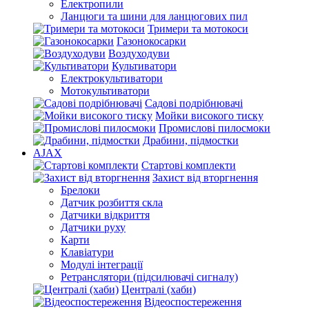
Електропили
Ланцюги та шини для ланцюгових пил
Тримери та мотокоси
Газонокосарки
Воздуходуви
Культиватори
Електрокультиватори
Мотокультиватори
Садові подрібнювачі
Мойки високого тиску
Промислові пилосмоки
Драбини, підмостки
AJAX
Стартові комплекти
Захист від вторгнення
Брелоки
Датчик розбиття скла
Датчики відкриття
Датчики руху
Карти
Клавіатури
Модулі інтеграції
Ретранслятори (підсилювачі сигналу)
Централі (хаби)
Відеоспостереження