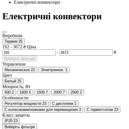
Електричні конвектори
Електричні конвектори
Виробник
Термия
25
192
-
3672
₴
Ціна
-
₴
Виберіть фільтри
Управление
Механическое
22
Электронное
1
Цвет
Белый
25
Мощность, Вт
500
2
1000
5
1500
7
2000
7
2500
2
Особенности
Регулятор мощности
23
С дисплеем
1
С колесиками/ножками для перемещения
3
С термостатом
23
Класс защиты
IP20
23
Виберіть фільтри