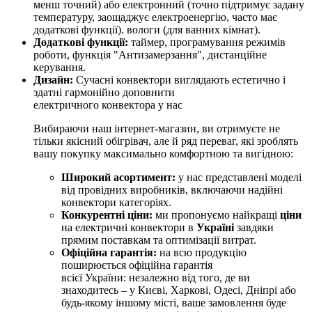
менш точний) або електронний (точно підтримує задану
температуру, заощаджує електроенергію, часто має
додаткові функції). вологи (для ванних кімнат).
Додаткові функції:
таймер, програмування режимів
роботи, функція "Антизамерзання", дистанційне
керування.
Дизайн:
Сучасні конвектори виглядають естетично і
здатні гармонійно доповнити
електричного конвектора у нас
Вибираючи наш інтернет-магазин, ви отримуєте не
тільки якісний обігрівач, але й ряд переваг, які зроблять
вашу покупку максимально комфортною та вигідною:
Широкий асортимент:
у нас представлені моделі
від провідних виробників, включаючи надійні
конвектори категоріях.
Конкурентні ціни:
ми пропонуємо найкращі
ціни
на електричні конвектори в
Україні
завдяки
прямим поставкам та оптимізації витрат.
Офіційна гарантія:
на всю продукцію
поширюється офіційна гарантія
всієї України: незалежно від того, де ви
знаходитесь – у Києві, Харкові, Одесі, Дніпрі або
будь-якому іншому місті, ваше замовлення буде