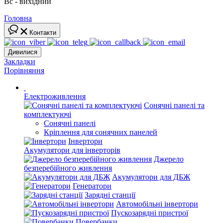
Вс - вихідний
Головна
Контакти
Дивилися
Закладки
Порівняння
Електроживлення
Сонячні панелі та
комплектуючі
Сонячні панелі
Кріплення для сонячних панелей
Інвертори
Акумулятори для інверторів
Джерело
безперебійного живлення
Акумулятори для ДБЖ
Генератори
Зарядні станції
Автомобільні інвертори
Пускозарядні пристрої
Повербанки