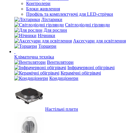
Контролери
Блоки живлення
Профіль та комплектуючі для LED-стрічки
Ліхтарики
Світлодіодні гірлянди
Для рослин
Нічники
Аксесуари для освітлення
Торшери
Кліматична техніка
Вентилятори
Інфрачервоні обігрівачі
Керамічні обігрівачі
Кондиціонери
Настільні плити