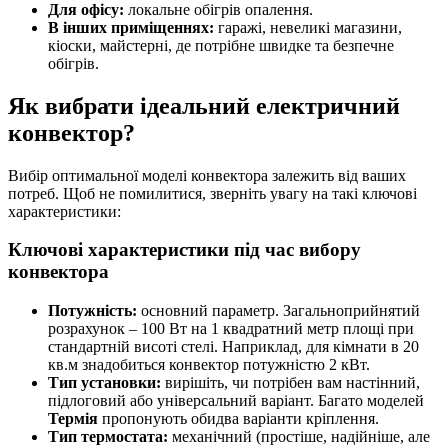
Для офісу:
локальне обігрів опалення.
В інших приміщеннях:
гаражі, невеликі магазини,
кіоски, майстерні, де потрібне швидке та безпечне
обігрів.
Як вибрати ідеальний електричний
конвектор?
Вибір оптимальної моделі конвектора залежить від ваших
потреб. Щоб не помилитися, зверніть увагу на такі ключові
характеристики:
Ключові характеристики під час вибору
конвектора
Потужність:
основний параметр. Загальноприйнятий
розрахунок – 100 Вт на 1 квадратний метр площі при
стандартній висоті стелі. Наприклад, для кімнати в 20
кв.м знадобиться конвектор потужністю 2 кВт.
Тип установки:
вирішіть, чи потрібен вам настінний,
підлоговий або універсальний варіант. Багато моделей
Термія
пропонують обидва варіанти кріплення.
Тип термостата:
механічний (простіше, надійніше, але