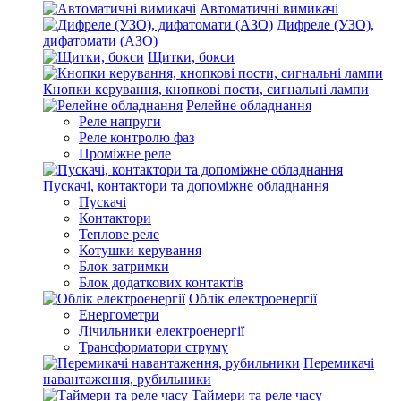
Автоматичні вимикачі
Дифреле (УЗО),
дифатомати (АЗО)
Щитки, бокси
Кнопки керування, кнопкові пости, сигнальні лампи
Релейне обладнання
Реле напруги
Реле контролю фаз
Проміжне реле
Пускачі, контактори та допоміжне обладнання
Пускачі
Контактори
Теплове реле
Котушки керування
Блок затримки
Блок додаткових контактів
Облік електроенергії
Енергометри
Лічильники електроенергії
Трансформатори струму
Перемикачі
навантаження, рубильники
Таймери та реле часу