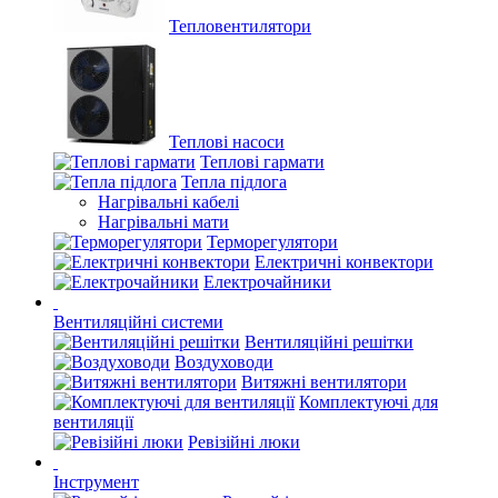
Тепловентилятори
Теплові насоси
Теплові гармати
Тепла підлога
Нагрівальні кабелі
Нагрівальні мати
Терморегулятори
Електричні конвектори
Електрочайники
Вентиляційні системи
Вентиляційні решітки
Воздуховоди
Витяжні вентилятори
Комплектуючі для
вентиляції
Ревізійні люки
Інструмент