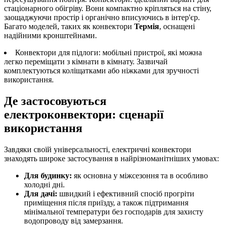
стаціонарного обігріву. Вони компактно кріпляться на стіну,
заощаджуючи простір і органічно вписуючись в інтер'єр.
Багато моделей, таких як конвектори
Термія
, оснащені
надійними кронштейнами.
Конвектори для підлоги: мобільні пристрої, які можна
легко переміщати з кімнати в кімнату. Зазвичай
комплектуються коліщатками або ніжками для зручності
використання.
Де застосовуються
електроконвектори: сценарії
використання
Завдяки своїй універсальності, електричні конвектори
знаходять широке застосування в найрізноманітніших умовах:
Для будинку:
як основна у міжсезоння та в особливо
холодні дні.
Для дачі:
швидкий і ефективний спосіб прогріти
приміщення після приїзду, а також підтримання
мінімальної температури без господарів для захисту
водопроводу від замерзання.