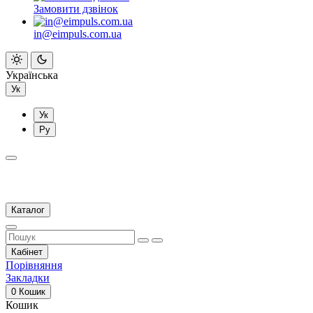
Замовити дзвінок
in@eimpuls.com.ua
Українська
Ук
Ук
Ру
Каталог
Кабінет
Порівняння
Закладки
0
Кошик
Кошик