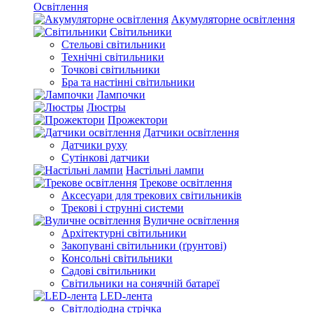
Освітлення
Акумуляторне освітлення
Світильники
Стельові світильники
Технічні світильники
Точкові світильники
Бра та настінні світильники
Лампочки
Люстры
Прожектори
Датчики освітлення
Датчики руху
Сутінкові датчики
Настільні лампи
Трекове освітлення
Аксесуари для трекових світильників
Трекові і струнні системи
Вуличне освітлення
Архітектурні світильники
Закопувані світильники (ґрунтові)
Консольні світильники
Садові світильники
Світильники на сонячній батареї
LED-лента
Світлодіодна стрічка