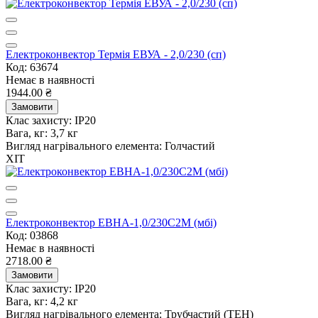
Електроконвектор Термія ЕВУА - 2,0/230 (сп)
Код: 63674
Немає в наявності
1944.00 ₴
Замовити
Клас захисту:
IP20
Вага, кг:
3,7 кг
Вигляд нагрівального елемента:
Голчастий
ХІТ
Електроконвектор ЕВНА-1,0/230С2М (мбі)
Код: 03868
Немає в наявності
2718.00 ₴
Замовити
Клас захисту:
IP20
Вага, кг:
4,2 кг
Вигляд нагрівального елемента:
Трубчастий (ТЕН)