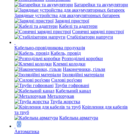
Батарейки та акумулятори
Зарядные устройства для аккумуляторных батареек
Зарядні пристрої
Кабелі та адаптери
Сонячні зарядні пристрої
Стабілізатори напруги
Кабельно-провідникова продукція
Кабель, провід
Розподільчі коробки
Клемні колодки
Наконечники, гільзи
Ізоляційні матеріали
Силові роз'єми
Труби гофровані
Кабельний канал
Металорукав
Труба жорстка
Кріплення для кабелів
та труб
Кабельна арматура
Автоматика