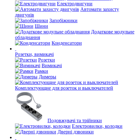
Електродвигуни
Автомати захисту
двигунів
Запобіжники
Шини
Додаткове модульне
обладнання
Конденсатори
Розетки, вимикачі
Розетки
Вимикачі
Рамки
Димеры
Комплектующие для розеток и выключателей
Подовжувачі та трійники
Електровилки, колодки
Дверні дзвоники