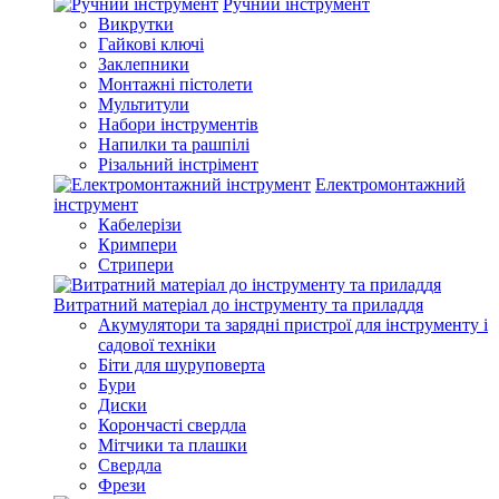
Ручний інструмент
Викрутки
Гайкові ключі
Заклепники
Монтажні пістолети
Мультитули
Набори інструментів
Напилки та рашпілі
Різальний інстрімент
Електромонтажний
інструмент
Кабелерізи
Кримпери
Стрипери
Витратний матеріал до інструменту та приладдя
Акумулятори та зарядні пристрої для інструменту і
садової техніки
Біти для шуруповерта
Бури
Диски
Корончасті свердла
Мітчики та плашки
Свердла
Фрези