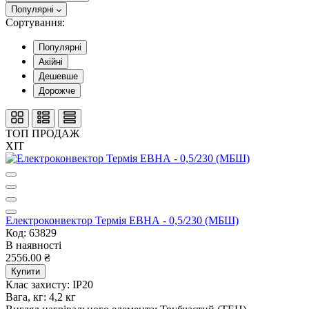
Популярні
Сортування:
Популярні
Акійні
Дешевше
Дорожче
ТОП ПРОДАЖ
ХІТ
Електроконвектор Термія ЕВНА - 0,5/230 (МБШ)
Код: 63829
В наявності
2556.00 ₴
Купити
Клас захисту:
IP20
Вага, кг:
4,2 кг