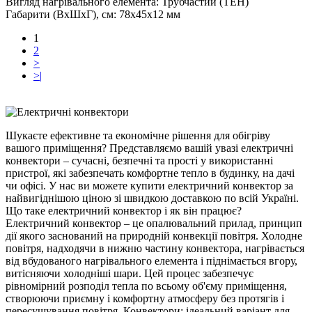
Вигляд нагрівального елемента:
Трубчастий (ТЕН)
Габарити (ВхШхГ), см:
78х45х12 мм
1
2
>
>|
Шукаєте ефективне та економічне рішення для обігріву
вашого приміщення? Представляємо вашій увазі електричні
конвектори – сучасні, безпечні та прості у використанні
пристрої, які забезпечать комфортне тепло в будинку, на дачі
чи офісі. У нас ви можете купити електричний конвектор за
найвигіднішою ціною зі швидкою доставкою по всій Україні.
Що таке електричний конвектор і як він працює?
Електричний конвектор – це опалювальний прилад, принцип
дії якого заснований на природній конвекції повітря. Холодне
повітря, надходячи в нижню частину конвектора, нагрівається
від вбудованого нагрівального елемента і піднімається вгору,
витісняючи холодніші шари. Цей процес забезпечує
рівномірний розподіл тепла по всьому об'єму приміщення,
створюючи приємну і комфортну атмосферу без протягів і
пересушування повітря. Конвектори: ідеальний варіант для