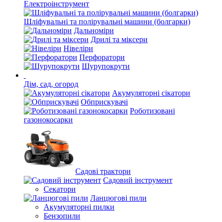
Електроінструмент
Шліфувальні та полірувальні машини (болгарки)
Дальноміри
Дрилі та міксери
Нівеліри
Перфоратори
Шурупокрути
Дім, сад, огород
Акумуляторні сікатори
Обприскувачі
Роботизовані
газонокосарки
Садові трактори
Садовий інструмент
Секатори
Ланцюгові пили
Акумуляторні пилки
Бензопили