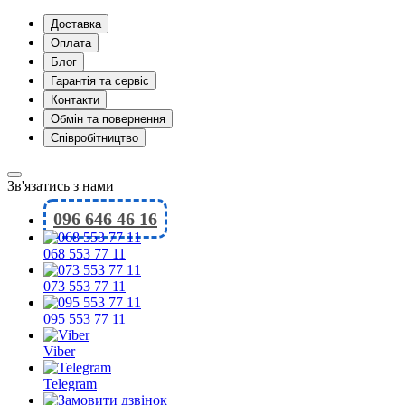
Доставка
Оплата
Блог
Гарантія та сервіс
Контакти
Обмін та повернення
Співробітництво
Зв'язатись з нами
096 646 46 16
068 553 77 11
073 553 77 11
095 553 77 11
Viber
Telegram