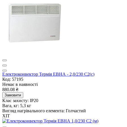
Електроконвектор Термія ЕВНА - 2,0/230 С2(с)
Код: 57195
Немає в наявності
880.08 ₴
Замовити
Клас захисту:
IP20
Вага, кг:
5,3 кг
Вигляд нагрівального елемента:
Голчастий
ХІТ