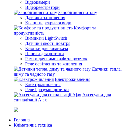
Відеокамери
Відеореєстратори
Запобігання потопу
Датчики затоплення
Крани перекриття води
Комфорт та
продуктивність
Вимикачі LightSwitch
Датчики якості повітря
Кнопки для вимикача
Панели для розетки
Рамки для вимикачів та розеток
Реле освітлення та живлення
Датчики тепла,
диму та чадного газу
Електроживлення
Електроживлення
Реле і розумні розетки
Аксесуари для
сигналізації Ajax
Головна
Кліматична техніка