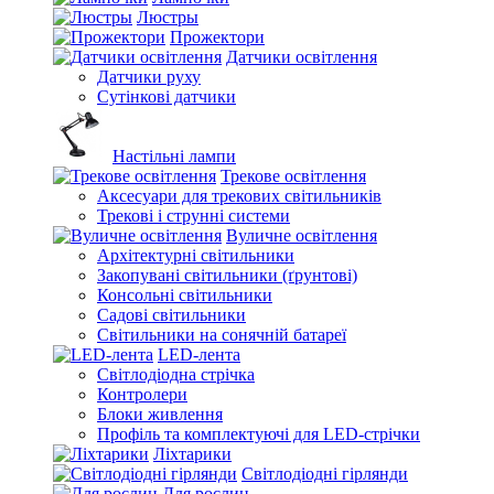
Люстры
Прожектори
Датчики освітлення
Датчики руху
Сутінкові датчики
Настільні лампи
Трекове освітлення
Аксесуари для трекових світильників
Трекові і струнні системи
Вуличне освітлення
Архітектурні світильники
Закопувані світильники (ґрунтові)
Консольні світильники
Садові світильники
Світильники на сонячній батареї
LED-лента
Світлодіодна стрічка
Контролери
Блоки живлення
Профіль та комплектуючі для LED-стрічки
Ліхтарики
Світлодіодні гірлянди
Для рослин