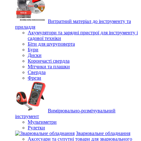
Витратний матеріал до інструменту та
приладдя
Акумулятори та зарядні пристрої для інструменту і
садової техніки
Біти для шуруповерта
Бури
Диски
Корончасті свердла
Мітчики та плашки
Свердла
Фрези
Вимірювально-розмічувальний
інструмент
Мультиметри
Рулетки
Зварювальне обладнання
Аксесуари та супутні товари для зварювального