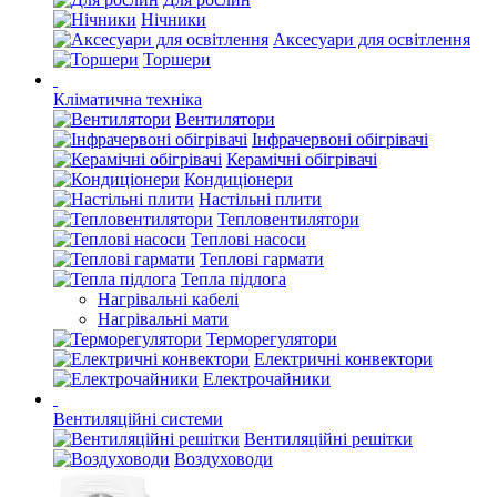
Нічники
Аксесуари для освітлення
Торшери
Кліматична техніка
Вентилятори
Інфрачервоні обігрівачі
Керамічні обігрівачі
Кондиціонери
Настільні плити
Тепловентилятори
Теплові насоси
Теплові гармати
Тепла підлога
Нагрівальні кабелі
Нагрівальні мати
Терморегулятори
Електричні конвектори
Електрочайники
Вентиляційні системи
Вентиляційні решітки
Воздуховоди