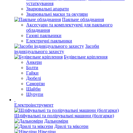
устаткування
Зварювальні апарати
Зварювальні маски та окуляри
Паяльне обладнання
Аксесуари та комплектуючі для паяльного
обладнання
Газові паяльники
Електричні паяльники
Засоби
індивідуального захисту
Будівельне кріплення
Анкери
Болти
Гайки
Дюбелі
Саморізи
Шайби
Шурупи
Електроінструмент
Шліфувальні та полірувальні машини (болгарки)
Дальноміри
Дрилі та міксери
Нівеліри