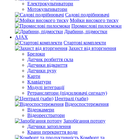
Електрокультиватори
Мотокультиватори
Садові подрібнювачі
Мойки високого тиску
Промислові пилосмоки
Драбини, підмостки
AJAX
Стартові комплекти
Захист від вторгнення
Брелоки
Датчик розбиття скла
Датчики відкриття
Датчики руху
Карти
Клавіатури
Модулі інтеграції
Ретранслятори (підсилювачі сигналу)
Централі (хаби)
Відеоспостереження
Відеокамери
Відеореєстратори
Запобігання потопу
Датчики затоплення
Крани перекриття води
Комфорт та