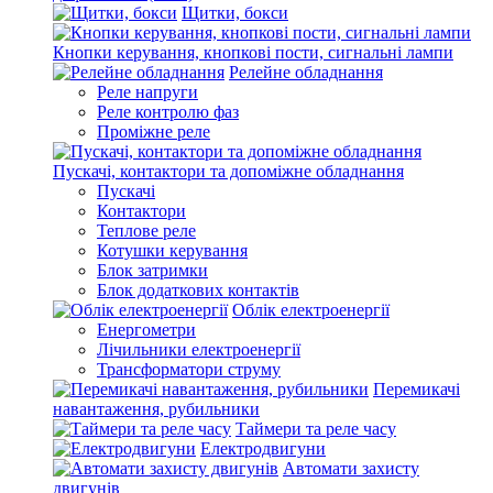
Щитки, бокси
Кнопки керування, кнопкові пости, сигнальні лампи
Релейне обладнання
Реле напруги
Реле контролю фаз
Проміжне реле
Пускачі, контактори та допоміжне обладнання
Пускачі
Контактори
Теплове реле
Котушки керування
Блок затримки
Блок додаткових контактів
Облік електроенергії
Енергометри
Лічильники електроенергії
Трансформатори струму
Перемикачі
навантаження, рубильники
Таймери та реле часу
Електродвигуни
Автомати захисту
двигунів