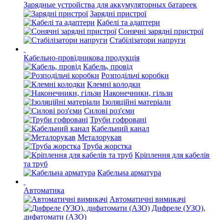
Зарядные устройства для аккумуляторных батареек
Зарядні пристрої
Кабелі та адаптери
Сонячні зарядні пристрої
Стабілізатори напруги
Кабельно-провідникова продукція
Кабель, провід
Розподільчі коробки
Клемні колодки
Наконечники, гільзи
Ізоляційні матеріали
Силові роз'єми
Труби гофровані
Кабельний канал
Металорукав
Труба жорстка
Кріплення для кабелів
та труб
Кабельна арматура
Автоматика
Автоматичні вимикачі
Дифреле (УЗО),
дифатомати (АЗО)