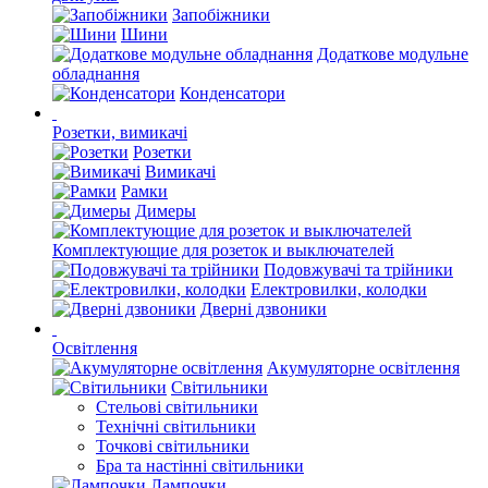
Запобіжники
Шини
Додаткове модульне
обладнання
Конденсатори
Розетки, вимикачі
Розетки
Вимикачі
Рамки
Димеры
Комплектующие для розеток и выключателей
Подовжувачі та трійники
Електровилки, колодки
Дверні дзвоники
Освітлення
Акумуляторне освітлення
Світильники
Стельові світильники
Технічні світильники
Точкові світильники
Бра та настінні світильники
Лампочки