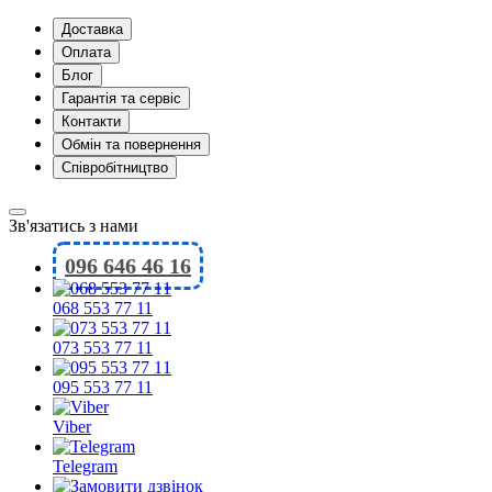
Доставка
Оплата
Блог
Гарантія та сервіс
Контакти
Обмін та повернення
Співробітництво
Зв'язатись з нами
096 646 46 16
068 553 77 11
073 553 77 11
095 553 77 11
Viber
Telegram