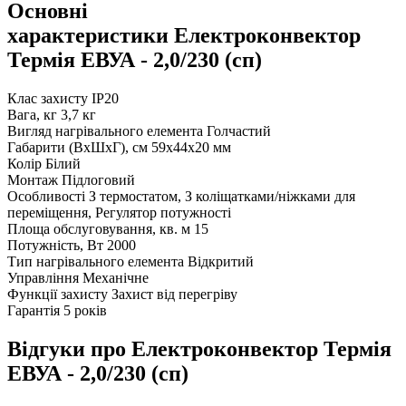
Основні
характеристики Електроконвектор
Термія ЕВУА - 2,0/230 (сп)
Клас захисту
IP20
Вага, кг
3,7 кг
Вигляд нагрівального елемента
Голчастий
Габарити (ВхШхГ), см
59х44х20 мм
Колір
Білий
Монтаж
Підлоговий
Особливості
З термостатом, З коліщатками/ніжками для
переміщення, Регулятор потужності
Площа обслуговування, кв. м
15
Потужність, Вт
2000
Тип нагрівального елемента
Відкритий
Управління
Механічне
Функції захисту
Захист від перегріву
Гарантія
5 років
Відгуки про Електроконвектор Термія
ЕВУА - 2,0/230 (сп)