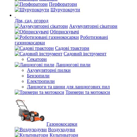
Перфоратори
Шурупокрути
Дім, сад, огород
Акумуляторні сікатори
Обприскувачі
Роботизовані
газонокосарки
Садові трактори
Садовий інструмент
Секатори
Ланцюгові пили
Акумуляторні пилки
Бензопили
Електропили
Ланцюги та шини для ланцюгових пил
Тримери та мотокоси
Газонокосарки
Воздуходуви
Культиватори