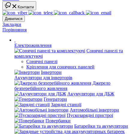
Контакти
Дивилися
Закладки
Порівняння
Електроживлення
Сонячні панелі та
комплектуючі
Сонячні панелі
Кріплення для сонячних панелей
Інвертори
Акумулятори для інверторів
Джерело
безперебійного живлення
Акумулятори для ДБЖ
Генератори
Зарядні станції
Автомобільні інвертори
Пускозарядні пристрої
Повербанки
Батарейки та акумулятори