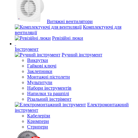
Витяжні вентилятори
Комплектуючі для
вентиляції
Ревізійні люки
Інструмент
Ручний інструмент
Викрутки
Гайкові ключі
Заклепники
Монтажні пістолети
Мультитули
Набори інструментів
Напилки та рашпілі
Різальний інстрімент
Електромонтажний
інструмент
Кабелерізи
Кримпери
Стрипери