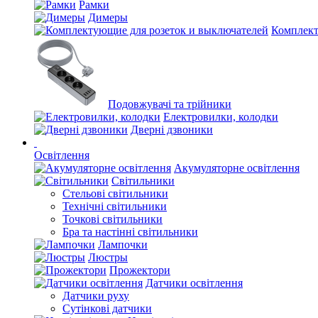
Рамки
Димеры
Комплект
Подовжувачі та трійники
Електровилки, колодки
Дверні дзвоники
Освітлення
Акумуляторне освітлення
Світильники
Стельові світильники
Технічні світильники
Точкові світильники
Бра та настінні світильники
Лампочки
Люстры
Прожектори
Датчики освітлення
Датчики руху
Сутінкові датчики