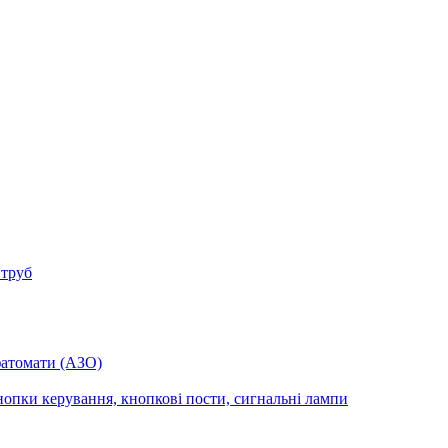
 труб
фатомати (АЗО)
опки керування, кнопкові пости, сигнальні лампи