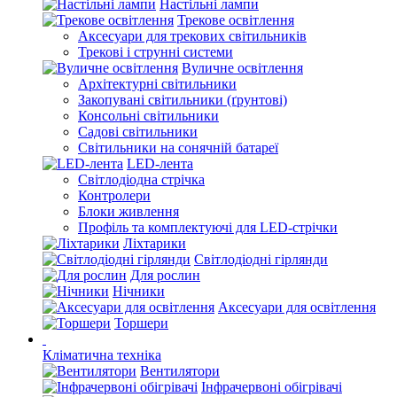
Настільні лампи
Трекове освітлення
Аксесуари для трекових світильників
Трекові і струнні системи
Вуличне освітлення
Архітектурні світильники
Закопувані світильники (ґрунтові)
Консольні світильники
Садові світильники
Світильники на сонячній батареї
LED-лента
Світлодіодна стрічка
Контролери
Блоки живлення
Профіль та комплектуючі для LED-стрічки
Ліхтарики
Світлодіодні гірлянди
Для рослин
Нічники
Аксесуари для освітлення
Торшери
Кліматична техніка
Вентилятори
Інфрачервоні обігрівачі