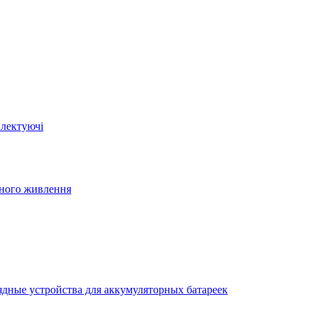
плектуючі
йного живлення
ядные устройства для аккумуляторных батареек