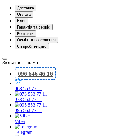
Доставка
Оплата
Блог
Гарантія та сервіс
Контакти
Обмін та повернення
Співробітництво
Зв'язатись з нами
096 646 46 16
068 553 77 11
073 553 77 11
095 553 77 11
Viber
Telegram