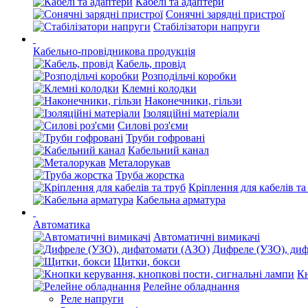
Кабелі та адаптери
Сонячні зарядні пристрої
Стабілізатори напруги
Кабельно-провідникова продукція
Кабель, провід
Розподільчі коробки
Клемні колодки
Наконечники, гільзи
Ізоляційні матеріали
Силові роз'єми
Труби гофровані
Кабельний канал
Металорукав
Труба жорстка
Кріплення для кабелів та
Кабельна арматура
Автоматика
Автоматичні вимикачі
Дифреле (УЗО), ди
Щитки, бокси
Кн
Релейне обладнання
Реле напруги