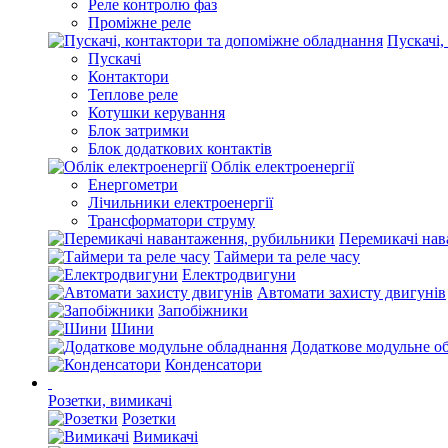
Реле контролю фаз
Проміжне реле
Пускачі,
Пускачі
Контактори
Теплове реле
Котушки керування
Блок затримки
Блок додаткових контактів
Облік електроенергії
Енергометри
Лічильники електроенергії
Трансформатори струму
Перемикачі нав
Таймери та реле часу
Електродвигуни
Автомати захисту двигунів
Запобіжники
Шини
Додаткове модульне о
Конденсатори
Розетки, вимикачі
Розетки
Вимикачі