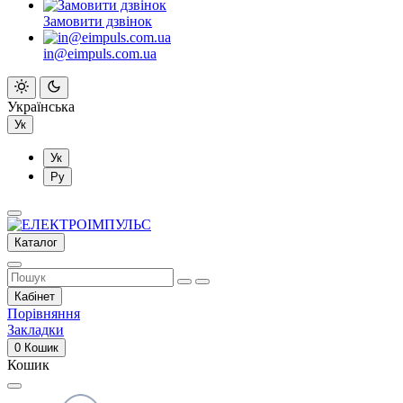
Замовити дзвінок
in@eimpuls.com.ua
Українська
Ук
Ук
Ру
Каталог
Кабінет
Порівняння
Закладки
0
Кошик
Кошик