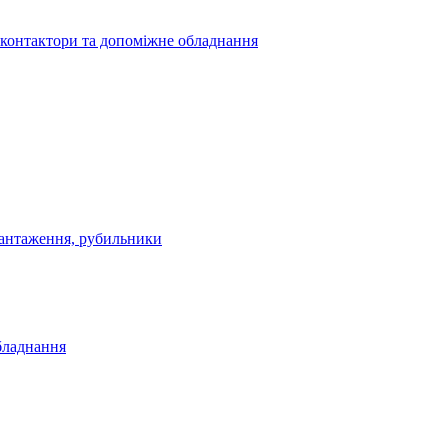
 контактори та допоміжне обладнання
антаження, рубильники
бладнання