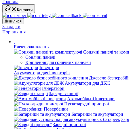
Головна
Контакти
Дивилися
Закладки
Порівняння
Електроживлення
Сонячні панелі та ком
Сонячні панелі
Кріплення для сонячних панелей
Інвертори
Акумулятори для інверторів
Джерело безперебі
Акумулятори для ДБЖ
Генератори
Зарядні станції
Автомобільні інвертори
Пускозарядні пристрої
Повербанки
Батарейки та акумулятори
Зар
Зарядні пристрої