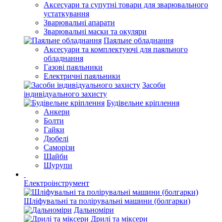
Аксесуари та супутні товари для зварювального
устаткування
Зварювальні апарати
Зварювальні маски та окуляри
Паяльне обладнання
Аксесуари та комплектуючі для паяльного
обладнання
Газові паяльники
Електричні паяльники
Засоби
індивідуального захисту
Будівельне кріплення
Анкери
Болти
Гайки
Дюбелі
Саморізи
Шайби
Шурупи
Електроінструмент
Шліфувальні та полірувальні машини (болгарки)
Дальноміри
Дрилі та міксери