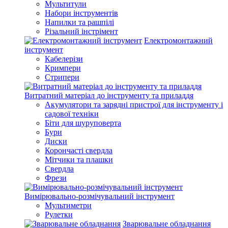
Мультитули
Набори інструментів
Напилки та рашпілі
Різальний інстрімент
Електромонтажний
інструмент
Кабелерізи
Кримпери
Стрипери
Витратний матеріал до інструменту та приладдя
Акумулятори та зарядні пристрої для інструменту і
садової техніки
Біти для шуруповерта
Бури
Диски
Корончасті свердла
Мітчики та плашки
Свердла
Фрези
Вимірювально-розмічувальний інструмент
Мультиметри
Рулетки
Зварювальне обладнання