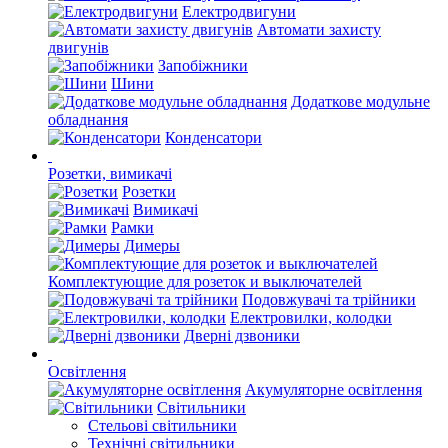
Електродвигуни
Автомати захисту
двигунів
Запобіжники
Шини
Додаткове модульне
обладнання
Конденсатори
Розетки, вимикачі
Розетки
Вимикачі
Рамки
Димеры
Комплектующие для розеток и выключателей
Подовжувачі та трійники
Електровилки, колодки
Дверні дзвоники
Освітлення
Акумуляторне освітлення
Світильники
Стельові світильники
Технічні світильники