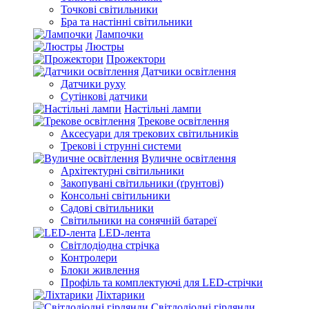
Точкові світильники
Бра та настінні світильники
Лампочки
Люстры
Прожектори
Датчики освітлення
Датчики руху
Сутінкові датчики
Настільні лампи
Трекове освітлення
Аксесуари для трекових світильників
Трекові і струнні системи
Вуличне освітлення
Архітектурні світильники
Закопувані світильники (ґрунтові)
Консольні світильники
Садові світильники
Світильники на сонячній батареї
LED-лента
Світлодіодна стрічка
Контролери
Блоки живлення
Профіль та комплектуючі для LED-стрічки
Ліхтарики
Світлодіодні гірлянди