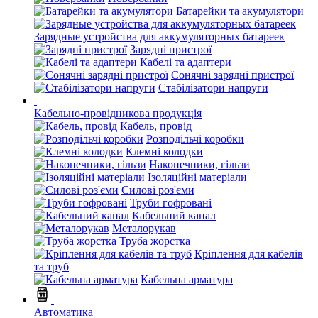
Батарейки та акумулятори
Зарядные устройства для аккумуляторных батареек
Зарядні пристрої
Кабелі та адаптери
Сонячні зарядні пристрої
Стабілізатори напруги
Кабельно-провідникова продукція
Кабель, провід
Розподільчі коробки
Клемні колодки
Наконечники, гільзи
Ізоляційні матеріали
Силові роз'єми
Труби гофровані
Кабельний канал
Металорукав
Труба жорстка
Кріплення для кабелів
та труб
Кабельна арматура
Автоматика