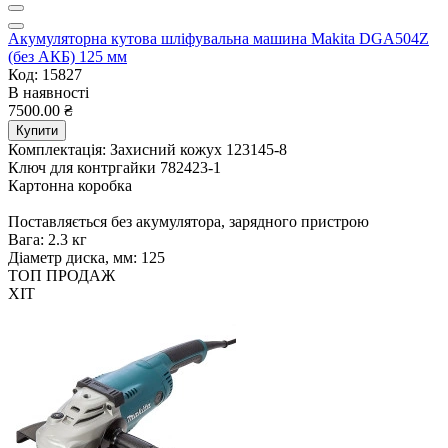
Акумуляторна кутова шліфувальна машина Makita DGA504Z
(без АКБ) 125 мм
Код: 15827
В наявності
7500.00 ₴
Купити
Комплектація:
Захисний кожух 123145-8
Ключ для контргайки 782423-1
Картонна коробка
Поставляється без акумулятора, зарядного пристрою
Вага:
2.3 кг
Діаметр диска, мм:
125
ТОП ПРОДАЖ
ХІТ