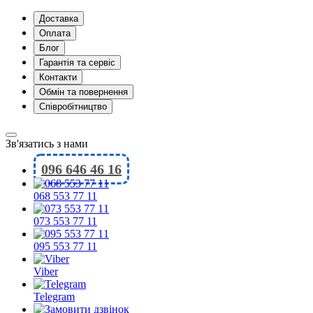
Доставка
Оплата
Блог
Гарантія та сервіс
Контакти
Обмін та повернення
Співробітництво
Зв'язатись з нами
096 646 46 16
068 553 77 11
073 553 77 11
095 553 77 11
Viber
Telegram