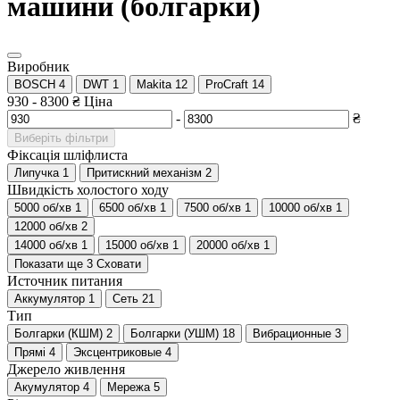
машини (болгарки)
Виробник
BOSCH
4
DWT
1
Makita
12
ProCraft
14
930
-
8300
₴
Ціна
-
₴
Виберіть фільтри
Фіксація шліфлиста
Липучка
1
Притискний механізм
2
Швидкість холостого ходу
5000 об/хв
1
6500 об/хв
1
7500 об/хв
1
10000 об/хв
1
12000 об/хв
2
14000 об/хв
1
15000 об/хв
1
20000 об/хв
1
Показати ще 3
Сховати
Источник питания
Аккумулятор
1
Сеть
21
Тип
Болгарки (КШМ)
2
Болгарки (УШМ)
18
Вибрационные
3
Прямі
4
Эксцентриковые
4
Джерело живлення
Акумулятор
4
Мережа
5