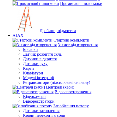
Промислові пилосмоки
Драбини, підмостки
AJAX
Стартові комплекти
Захист від вторгнення
Брелоки
Датчик розбиття скла
Датчики відкриття
Датчики руху
Карти
Клавіатури
Модулі інтеграції
Ретранслятори (підсилювачі сигналу)
Централі (хаби)
Відеоспостереження
Відеокамери
Відеореєстратори
Запобігання потопу
Датчики затоплення
Крани перекриття води