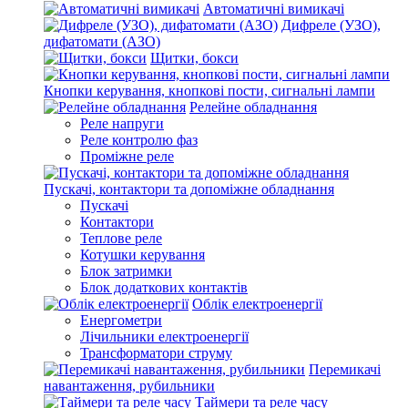
Автоматичні вимикачі
Дифреле (УЗО),
дифатомати (АЗО)
Щитки, бокси
Кнопки керування, кнопкові пости, сигнальні лампи
Релейне обладнання
Реле напруги
Реле контролю фаз
Проміжне реле
Пускачі, контактори та допоміжне обладнання
Пускачі
Контактори
Теплове реле
Котушки керування
Блок затримки
Блок додаткових контактів
Облік електроенергії
Енергометри
Лічильники електроенергії
Трансформатори струму
Перемикачі
навантаження, рубильники
Таймери та реле часу