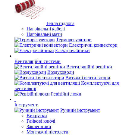
Тепла підлога
Нагрівальні кабелі
Нагрівальні мати
Терморегулятори
Електричні конвектори
Електрочайники
Вентиляційні системи
Вентиляційні решітки
Воздуховоди
Витяжні вентилятори
Комплектуючі для
вентиляції
Ревізійні люки
Інструмент
Ручний інструмент
Викрутки
Гайкові ключі
Заклепники
Монтажні пістолети