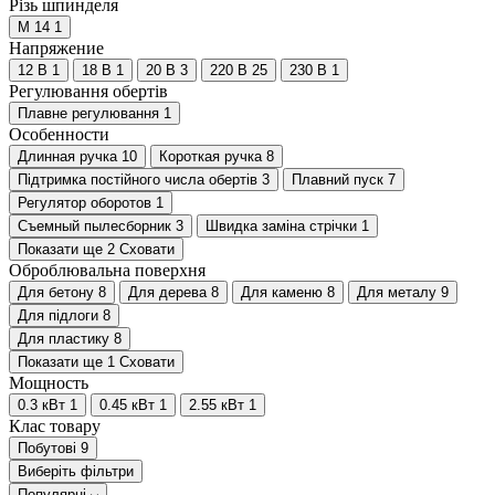
Різь шпинделя
M 14
1
Напряжение
12 В
1
18 В
1
20 В
3
220 В
25
230 В
1
Регулювання обертів
Плавне регулювання
1
Особенности
Длинная ручка
10
Короткая ручка
8
Підтримка постійного числа обертів
3
Плавний пуск
7
Регулятор оборотов
1
Съемный пылесборник
3
Швидка заміна стрічки
1
Показати ще 2
Сховати
Оброблювальна поверхня
Для бетону
8
Для дерева
8
Для каменю
8
Для металу
9
Для підлоги
8
Для пластику
8
Показати ще 1
Сховати
Мощность
0.3 кВт
1
0.45 кВт
1
2.55 кВт
1
Клас товару
Побутові
9
Виберіть фільтри
Популярні