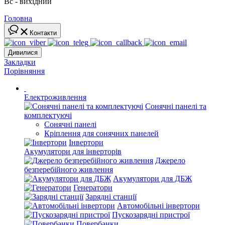
Вс - вихідний
Головна
Контакти
Дивилися
Закладки
Порівняння
Електроживлення
Сонячні панелі та
комплектуючі
Сонячні панелі
Кріплення для сонячних панелей
Інвертори
Акумулятори для інверторів
Джерело
безперебійного живлення
Акумулятори для ДБЖ
Генератори
Зарядні станції
Автомобільні інвертори
Пускозарядні пристрої
Повербанки