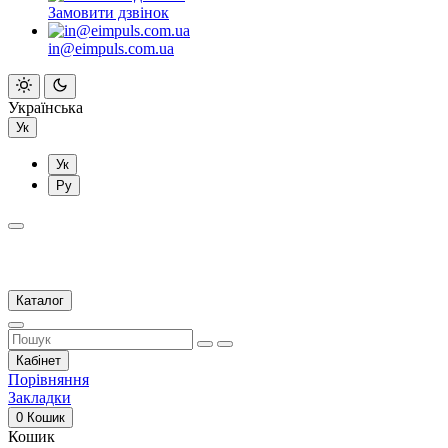
Замовити дзвінок
in@eimpuls.com.ua
Українська
Ук
Ук
Ру
Каталог
Кабінет
Порівняння
Закладки
0
Кошик
Кошик