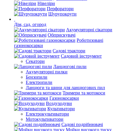
Нівеліри
Перфоратори
Шурупокрути
Дім, сад, огород
Акумуляторні сікатори
Обприскувачі
Роботизовані
газонокосарки
Садові трактори
Садовий інструмент
Секатори
Ланцюгові пили
Акумуляторні пилки
Бензопили
Електропили
Ланцюги та шини для ланцюгових пил
Тримери та мотокоси
Газонокосарки
Воздуходуви
Культиватори
Електрокультиватори
Мотокультиватори
Садові подрібнювачі
Мойки високого тиску