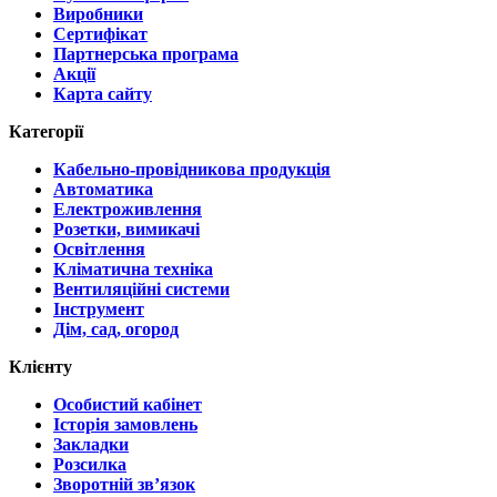
Виробники
Сертифікат
Партнерська програма
Акції
Карта сайту
Категорії
Кабельно-провідникова продукція
Автоматика
Електроживлення
Розетки, вимикачі
Освітлення
Кліматична техніка
Вентиляційні системи
Інструмент
Дім, сад, огород
Клієнту
Особистий кабінет
Історія замовлень
Закладки
Розсилка
Зворотній зв’язок