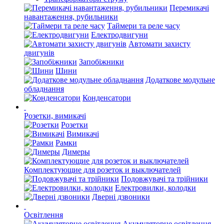
Перемикачі
навантаження, рубильники
Таймери та реле часу
Електродвигуни
Автомати захисту
двигунів
Запобіжники
Шини
Додаткове модульне
обладнання
Конденсатори
Розетки, вимикачі
Розетки
Вимикачі
Рамки
Димеры
Комплектующие для розеток и выключателей
Подовжувачі та трійники
Електровилки, колодки
Дверні дзвоники
Освітлення
Акумуляторне освітлення