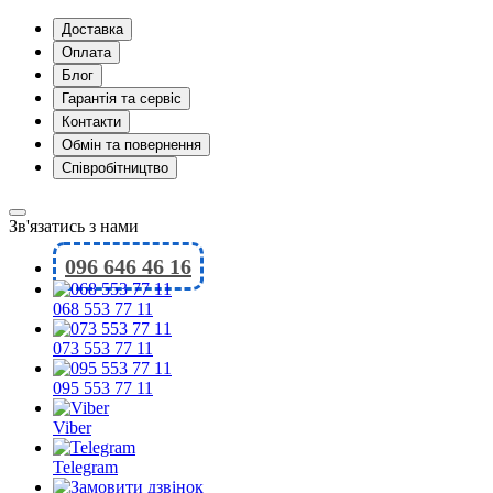
Доставка
Оплата
Блог
Гарантія та сервіс
Контакти
Обмін та повернення
Співробітництво
Зв'язатись з нами
096 646 46 16
068 553 77 11
073 553 77 11
095 553 77 11
Viber
Telegram