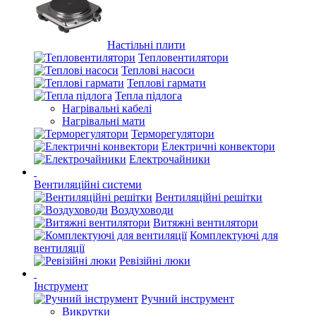
Настільні плити
Тепловентилятори
Теплові насоси
Теплові гармати
Тепла підлога
Нагрівальні кабелі
Нагрівальні мати
Терморегулятори
Електричні конвектори
Електрочайники
Вентиляційні системи
Вентиляційні решітки
Воздуховоди
Витяжні вентилятори
Комплектуючі для
вентиляції
Ревізійні люки
Інструмент
Ручний інструмент
Викрутки