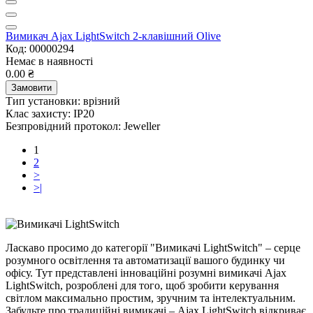
Вимикач Ajax LightSwitch 2-клавішний Olive
Код: 00000294
Немає в наявності
0.00 ₴
Замовити
Тип установки:
врізний
Клас захисту:
IP20
Безпровідний протокол:
Jeweller
1
2
>
>|
Ласкаво просимо до категорії "Вимикачі LightSwitch" – серце
розумного освітлення та автоматизації вашого будинку чи
офісу. Тут представлені інноваційні розумні вимикачі Ajax
LightSwitch, розроблені для того, щоб зробити керування
світлом максимально простим, зручним та інтелектуальним.
Забудьте про традиційні вимикачі – Ajax LightSwitch відкриває