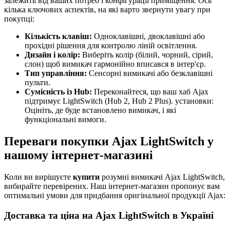
залежить від ваших потреб і конфігурації приміщення. Ось
кілька ключових аспектів, на які варто звернути увагу при
покупці:
Кількість клавіш:
Одноклавішні, двоклавішні або
прохідні рішення для контролю ліній освітлення.
Дизайн і колір:
Виберіть колір (білий, чорний, сірий,
слон) щоб вимикач гармонійно вписався в інтер'єр.
Тип управління:
Сенсорні вимикачі або безклавішні
пульти.
Сумісність із Hub:
Переконайтеся, що ваш хаб Ajax
підтримує LightSwitch (Hub 2, Hub 2 Plus). установки:
Оцініть, де буде встановлено вимикач, і які
функціональні вимоги.
Переваги покупки Ajax LightSwitch у
нашому інтернет-магазині
Коли ви вирішуєте
купити
розумні вимикачі Ajax LightSwitch,
вибирайте перевірених. Наш інтернет-магазин пропонує вам
оптимальні умови для придбання оригінальної продукції Ajax:
Доставка та ціна на Ajax LightSwitch в Україні