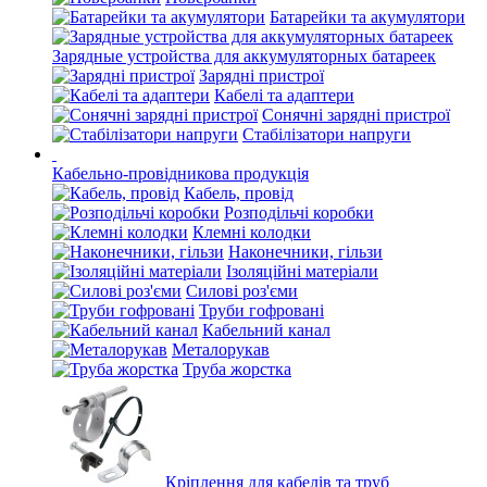
Батарейки та акумулятори
Зарядные устройства для аккумуляторных батареек
Зарядні пристрої
Кабелі та адаптери
Сонячні зарядні пристрої
Стабілізатори напруги
Кабельно-провідникова продукція
Кабель, провід
Розподільчі коробки
Клемні колодки
Наконечники, гільзи
Ізоляційні матеріали
Силові роз'єми
Труби гофровані
Кабельний канал
Металорукав
Труба жорстка
Кріплення для кабелів та труб