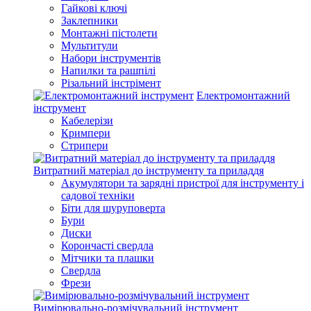
Гайкові ключі
Заклепники
Монтажні пістолети
Мультитули
Набори інструментів
Напилки та рашпілі
Різальний інстрімент
Електромонтажний
інструмент
Кабелерізи
Кримпери
Стрипери
Витратний матеріал до інструменту та приладдя
Акумулятори та зарядні пристрої для інструменту і
садової техніки
Біти для шуруповерта
Бури
Диски
Корончасті свердла
Мітчики та плашки
Свердла
Фрези
Вимірювально-розмічувальний інструмент