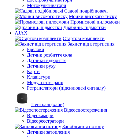
Мотокультиватори
Садові подрібнювачі
Мойки високого тиску
Промислові пилосмоки
Драбини, підмостки
AJAX
Стартові комплекти
Захист від вторгнення
Брелоки
Датчик розбиття скла
Датчики відкриття
Датчики руху
Карти
Клавіатури
Модулі інтеграції
Ретранслятори (підсилювачі сигналу)
Централі (хаби)
Відеоспостереження
Відеокамери
Відеореєстратори
Запобігання потопу
Датчики затоплення