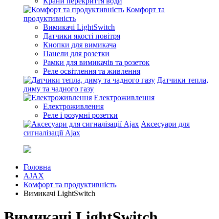
Крани перекриття води
Комфорт та
продуктивність
Вимикачі LightSwitch
Датчики якості повітря
Кнопки для вимикача
Панели для розетки
Рамки для вимикачів та розеток
Реле освітлення та живлення
Датчики тепла,
диму та чадного газу
Електроживлення
Електроживлення
Реле і розумні розетки
Аксесуари для
сигналізації Ajax
Головна
AJAX
Комфорт та продуктивність
Вимикачі LightSwitch
Вимикачі LightSwitch