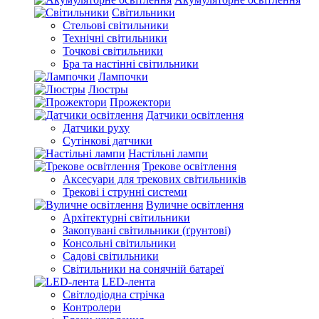
Світильники
Стельові світильники
Технічні світильники
Точкові світильники
Бра та настінні світильники
Лампочки
Люстры
Прожектори
Датчики освітлення
Датчики руху
Сутінкові датчики
Настільні лампи
Трекове освітлення
Аксесуари для трекових світильників
Трекові і струнні системи
Вуличне освітлення
Архітектурні світильники
Закопувані світильники (ґрунтові)
Консольні світильники
Садові світильники
Світильники на сонячній батареї
LED-лента
Світлодіодна стрічка
Контролери