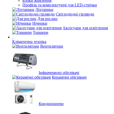
Блоки живлення
Профіль та комплектуючі для LED-стрічки
Ліхтарики
Світлодіодні гірлянди
Для рослин
Нічники
Аксесуари для освітлення
Торшери
Кліматична техніка
Вентилятори
Інфрачервоні обігрівачі
Керамічні обігрівачі
Кондиціонери