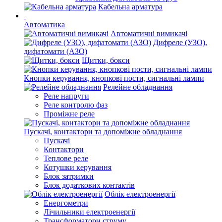
Кабельна арматура
Автоматика
Автоматичні вимикачі
Дифреле (УЗО),
дифатомати (АЗО)
Щитки, бокси
Кнопки керування, кнопкові пости, сигнальні лампи
Релейне обладнання
Реле напруги
Реле контролю фаз
Проміжне реле
Пускачі, контактори та допоміжне обладнання
Пускачі
Контактори
Теплове реле
Котушки керування
Блок затримки
Блок додаткових контактів
Облік електроенергії
Енергометри
Лічильники електроенергії
Трансформатори струму