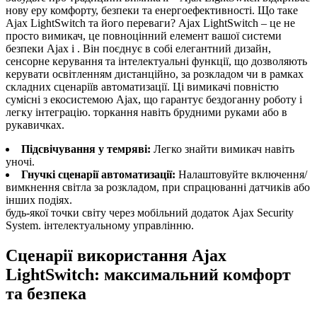
нову еру комфорту, безпеки та енергоефективності. Що таке
Ajax LightSwitch та його переваги? Ajax LightSwitch – це не
просто вимикач, це повноцінний елемент вашої системи
безпеки Ajax і . Він поєднує в собі елегантний дизайн,
сенсорне керування та інтелектуальні функції, що дозволяють
керувати освітленням дистанційно, за розкладом чи в рамках
складних сценаріїв автоматизації. Ці вимикачі повністю
сумісні з екосистемою Ajax, що гарантує бездоганну роботу і
легку інтеграцію. торкання навіть брудними руками або в
рукавичках.
Підсвічування у темряві:
Легко знайти вимикач навіть
уночі.
Гнучкі сценарії автоматизації:
Налаштовуйте включення/
вимкнення світла за розкладом, при спрацюванні датчиків або
інших подіях.
будь-якої точки світу через мобільний додаток Ajax Security
System. інтелектуальному управлінню.
Сценарії використання Ajax
LightSwitch: максимальний комфорт
та безпека