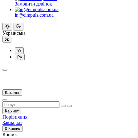
Замовити дзвінок
in@eimpuls.com.ua
Українська
Ук
Ук
Ру
Каталог
Кабінет
Порівняння
Закладки
0
Кошик
Кошик