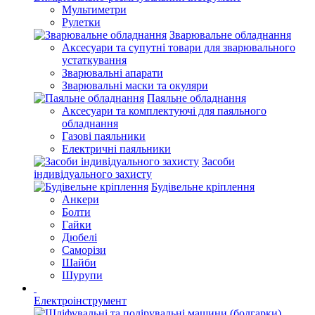
Мультиметри
Рулетки
Зварювальне обладнання
Аксесуари та супутні товари для зварювального
устаткування
Зварювальні апарати
Зварювальні маски та окуляри
Паяльне обладнання
Аксесуари та комплектуючі для паяльного
обладнання
Газові паяльники
Електричні паяльники
Засоби
індивідуального захисту
Будівельне кріплення
Анкери
Болти
Гайки
Дюбелі
Саморізи
Шайби
Шурупи
Електроінструмент