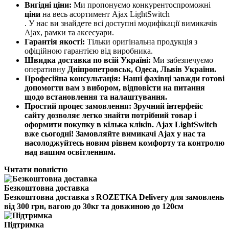
Вигідні ціни:
Ми пропонуємо конкурентоспроможні
ціни
на весь асортимент Ajax LightSwitch
. У нас ви знайдете всі доступні модифікації вимикачів
Ajax, рамки та аксесуари.
Гарантія якості:
Тільки оригінальна продукція з
офіційною гарантією від виробника.
Швидка доставка по всій Україні:
Ми забезпечуємо
оперативну
Дніпропетровськ, Одеса, Львів
України
.
Професійна консультація:
Наші фахівці завжди готові
допомогти вам з вибором, відповісти на питання
щодо встановлення та налаштування.
Простий процес замовлення:
Зручний інтерфейс
сайту дозволяє легко знайти потрібний товар і
оформити покупку в кілька кліків. Ajax LightSwitch
вже сьогодні! Замовляйте вимикачі Ajax у нас та
насолоджуйтесь новим рівнем комфорту та контролю
над вашим освітленням.
Читати повністю
Безкоштовна доставка
Безкоштовна доставка з ROZETKA Delivery для замовлень
від 300 грн, вагою до 30кг та довжиною до 120см
Підтримка