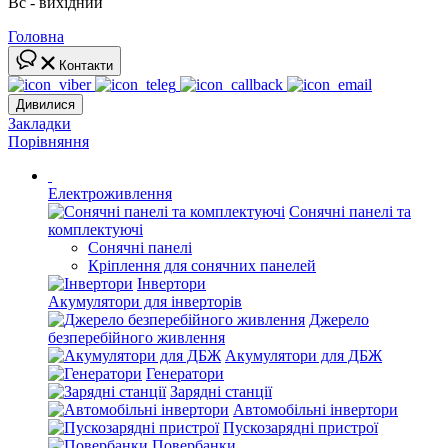
Вс - вихідний
Головна
Контакти
Дивилися
Закладки
Порівняння
Електроживлення
Сонячні панелі та
комплектуючі
Сонячні панелі
Кріплення для сонячних панелей
Інвертори
Акумулятори для інверторів
Джерело
безперебійного живлення
Акумулятори для ДБЖ
Генератори
Зарядні станції
Автомобільні інвертори
Пускозарядні пристрої
Повербанки