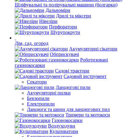
Шліфувальні та полірувальні машини (болгарки)
Дальноміри
Дрилі та міксери
Нівеліри
Перфоратори
Шурупокрути
Дім, сад, огород
Акумуляторні сікатори
Обприскувачі
Роботизовані
газонокосарки
Садові трактори
Садовий інструмент
Секатори
Ланцюгові пили
Акумуляторні пилки
Бензопили
Електропили
Ланцюги та шини для ланцюгових пил
Тримери та мотокоси
Газонокосарки
Воздуходуви
Культиватори
Електрокультиватори