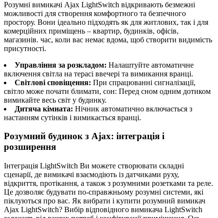
Розумні вимикачі Ajax LightSwitch відкривають безмежні
можливості для створення комфортного та безпечного
простору. Вони ідеально підходять як для житлових, так і для
комерційних приміщень – квартир, будинків, офісів,
магазинів. час, коли вас немає вдома, щоб створити видимість
присутності.
Управління за розкладом:
Налаштуйте автоматичне
включення світла на терасі ввечері та вимикання вранці.
Світлові сповіщення:
При спрацюванні сигналізації,
світло може почати блимати, сон: Перед сном одним дотиком
вимикайте весь світ у будинку.
Дитяча кімната:
Нічник автоматично включається з
настанням сутінків і вимикається вранці.
Розумний будинок з Ajax: інтеграція і
розширення
Інтеграція LightSwitch Ви можете створювати складні
сценарії, де вимикачі взаємодіють із датчиками руху,
відкриття, протікання, а також з розумними розетками та реле.
Це дозволяє будувати по-справжньому розумні системи, які
піклуються про вас. Як вибрати і купити розумний вимикач
Ajax LightSwitch? Вибір відповідного вимикача LightSwitch